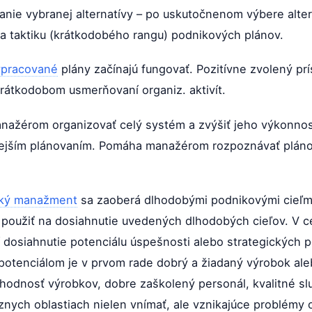
vanie vybranej alternatívy – po uskutočnenom výbere alter
 a taktiku (krátkodobého rangu) podnikových plánov.
ypracované
plány začínajú fungovať. Pozitívne zvolený pr
rátkodobom usmerňovaní organiz. aktivít.
ažérom organizovať celý systém a zvýšiť jeho výkonnosť.
ejším plánovaním. Pomáha manažérom rozpoznávať plánova
cký manažment
sa zaoberá dlhodobými podnikovými cieľmi
é použiť na dosiahnutie uvedených dlhodobých cieľov. V 
dosiahnutie potenciálu úspešnosti alebo strategických po
tenciálom je v prvom rade dobrý a žiadaný výrobok aleb
hodnosť výrobkov, dobre zaškolený personál, kvalitné s
ych oblastiach nielen vnímať, ale vznikajúce problémy o