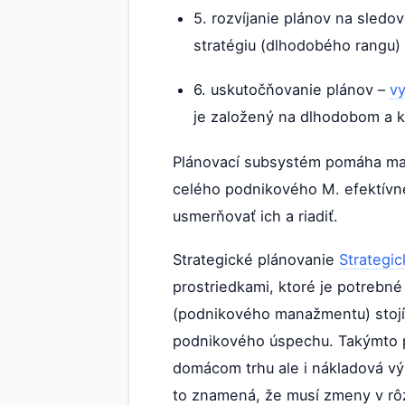
5. rozvíjanie plánov na sledo
stratégiu (dlhodobého rangu)
6. uskutočňovanie plánov –
v
je založený na dlhodobom a k
Plánovací subsystém pomáha man
celého podnikového M. efektívn
usmerňovať ich a riadiť.
Strategické plánovanie
Strategi
prostriedkami, ktoré je potrebn
(podnikového manažmentu) stojí 
podnikového úspechu. Takýmto po
domácom trhu ale i nákladová vý
to znamená, že musí zmeny v rôzn