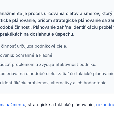
nažmente je proces určovania cieľov a smerov, ktorým
ktické plánovanie, pričom strategické plánovanie sa za
odobé činnosti. Plánovanie zahŕňa identifikáciu problé
 praktikách na dosiahnutie úspechu.
 činnosť určujúca podnikové ciele.
novaniu: ochranné a kladné.
dzať problémom a zvyšuje efektívnosť podniku.
zameriava na dlhodobé ciele, zatiaľ čo taktické plánovani
identifikáciu problémov, alternatívy a ich hodnotenie.
manažmentu
, strategické a taktické plánovanie,
rozhodo