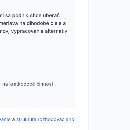
i sa podnik chce uberať.
meriava na dlhodobé ciele a
mov, vypracovanie alternatív
e na krátkodobé činnosti.
vanie
a
štruktúra rozhodovacieho