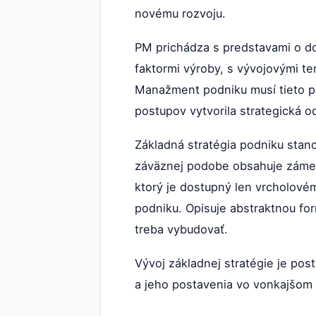
novému rozvoju.
PM prichádza s predstavami o dos
faktormi výroby, s vývojovými te
Manažment podniku musí tieto pr
postupov vytvorila strategická od
Základná stratégia podniku stano
záväznej podobe obsahuje zámery
ktorý je dostupný len vrcholové
podniku. Opisuje abstraktnou for
treba vybudovať.
Vývoj základnej stratégie je po
a jeho postavenia vo vonkajšom 