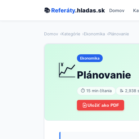
📚
Referáty
.hladas.sk
Domov
Ka
Domov
Kategórie
Ekonomika
Plánovanie
Ekonomika
💹
Plánovanie
⏱ 15 min čítania
📝 2,938 
Uložiť ako PDF