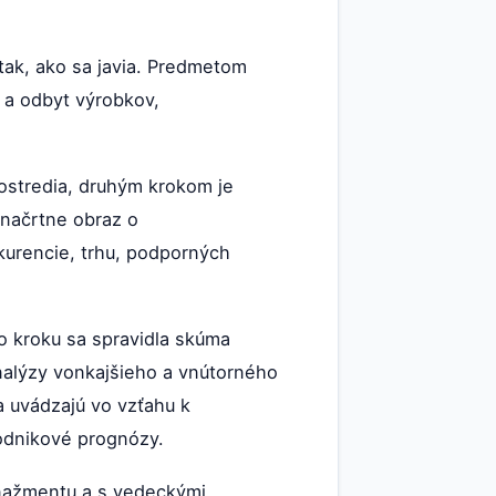
 tak, ako sa javia. Predmetom
a a odbyt výrobkov,
ostredia, druhým krokom je
 načrtne obraz o
kurencie, trhu, podporných
o kroku sa spravidla skúma
nalýzy vonkajšieho a vnútorného
a uvádzajú vo vzťahu k
podnikové prognózy.
nažmentu a s vedeckými