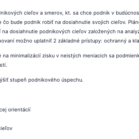
nikových cieľov a smerov, kt. sa chce podnik v budúcnost
 čo bude podnik robiť na dosiahnutie svojich cieľov. Plá
 na dosiahnutie podnikových cieľov založených na analyz
ánovaní možno uplatniť 2 základné prístupy: ochranný a kl
 na minimalizácií zisku v neistých meniacich sa podmien
tí.
výšiť stupeň podnikového úspechu.
j orientácií
ieľov