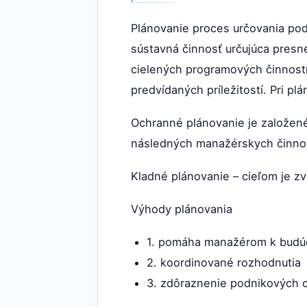
Plánovanie proces určovania pod
sústavná činnosť určujúca presne
cielených programových činností
predvídaných príležitostí. Pri pl
Ochranné plánovanie je založené
následných manažérskych činnos
Kladné plánovanie – cieľom je z
Výhody plánovania
1. pomáha manažérom k budúce
2. koordinované rozhodnutia
3. zdôraznenie podnikových c