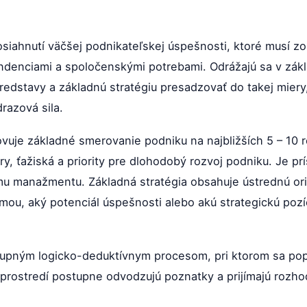
iahnutí väčšej podnikateľskej úspešnosti, ktoré musí zo
ndenciami a spoločenskými potrebami. Odrážajú sa v zákla
edstavy a základnú stratégiu presadzovať do takej miery
razová sila.
vuje základné smerovanie podniku na najbližších 5 – 10 r
, ťažiská a priority pre dlohodobý rozvoj podniku. Je 
mu manažmentu. Základná stratégia obsahuje ústrednú ori
mou, aký potenciál úspešnosti alebo akú strategickú poz
stupným logicko-deduktívnym procesom, pri ktorom sa pop
prostredí postupne odvodzujú poznatky a prijímajú rozhod