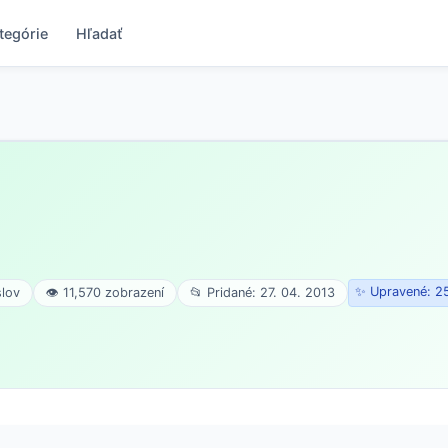
tegórie
Hľadať
✨ Upravené: 25
slov
👁 11,570 zobrazení
📂 Pridané: 27. 04. 2013