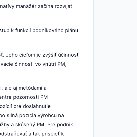
natívy manažér začína rozvíjať
ístup k funkcii podnikového plánu
 Jeho cieľom je zvýšiť účinnosť
cie činnosti vo vnútri PM,
, ale aj metódami a
centre pozornosti PM
zícií pre dosiahnutie
o silná pozícia výrobcu na
lužby a skúsený PM. Pre podnik
dstraňovať a tak prispieť k