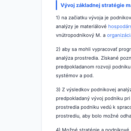
Vývoj základnej stratégie m
1) na začiatku vývoja je podniko
analýzy je materiálové
hospodár
vnútropodnikový M. a
organizáci
2) aby sa mohli vypracovať prog
analýza prostredia. Získané pozn
predpokladanom rozvoji podniku 
systémov a pod.
3) Z výsledkov podnikovej analýz
predpokladaný vývoj podniku pri
prostredia podniku vedú k spraco
prostrediu, aby bolo možné odha
4) Možné stratégie a podnikové