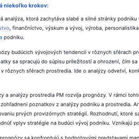
á niekoľko krokov:
vá analýza, ktorá zachytáva slabé a silné stránky podniku
stvo
, finančníctvo, výskum a vývoj, výroba, personalistik
a
podniku.
nózy budúcich vývojových tendencií v rôznych sférach pr
atky sa spracujú do súpisu príležitostí a ohrození, čím sa
v rôznych sférach prostredia. Ide o analýzy odvetví, kon
y a analýzy prostredia PM rozvíja prognózy. V rámci toht
 zohľadnení poznatkov z analýzy podniku a prostredia. A
vaniu prvých provizórnych stratégií. Rozhodnutí, ktoré s
dnúť vplyv stratégie na budúci vývoj podniku. Vznikajú 
 prognózy sa konfrontujú s hodnotovými predstavami ma