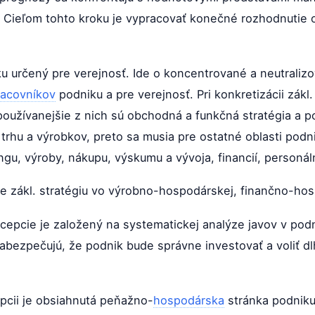
 Cieľom tohto kroku je vypracovať konečné rozhodnutie o 
ku určený pre verejnosť. Ide o koncentrované a neutraliz
racovníkov
podniku a pre verejnosť. Pri konkretizácii zákl.
používanejšie z nich sú obchodná a funkčná stratégia a
ť trhu a výrobkov, preto sa musia pre ostatné oblasti pod
ngu, výroby, nákupu, výskumu a vývoja, financií, personáln
e zákl. stratégiu vo výrobno-hospodárskej, finančno-hosp
epcie je založený na systematickej analýze javov v pod
abezpečujú, že podnik bude správne investovať a voliť 
pcii je obsiahnutá peňažno-
hospodárska
stránka podniku