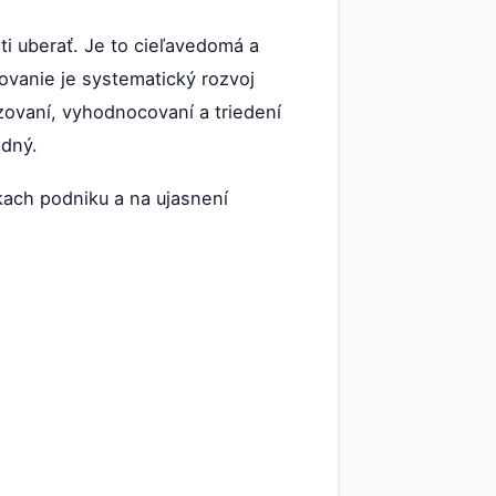
i uberať. Je to cieľavedomá a
novanie je systematický rozvoj
ovaní, vyhodnocovaní a triedení
adný.
kach podniku a na ujasnení