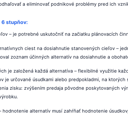
haľovať a eliminovať podnikové problémy pred ich vzn
 6 stupňov:
ľov – je potrebné uskutočniť na začiatku plánovacích čin
rnatívnych ciest na dosiahnutie stanovených cieľov – je
oval zoznam účinných alternatív na dosiahnutie a obohat
ých je založená každá alternatíva – flexibilné využitie kaž
v je určované úsudkami alebo predpokladmi, na ktorých sú
ýšenia zisku: zvýšením predaja pôvodne poskytovaných v
výrobku.
y – hodnotenie alternatív musí zahŕňať hodnotenie úsudkov