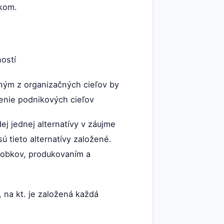
ikom.
ností
dným z organizačných cieľov by
enie podnikových cieľov
dej jednej alternatívy v záujme
 tieto alternatívy založené.
ýrobkov, produkovaním a
, na kt. je založená každá