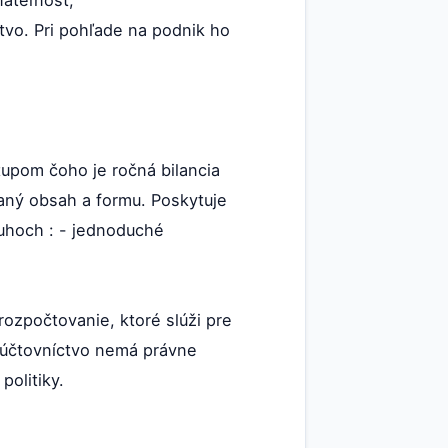
nateľnosť;
ctvo. Pri pohľade na podnik ho
tupom čoho je ročná bilancia
aný obsah a formu. Poskytuje
uhoch : - jednoduché
rozpočtovanie, ktoré slúži pre
 účtovníctvo nemá právne
politiky.