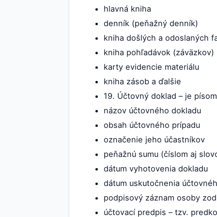
hlavná kniha
denník (peňažný denník)
kniha došlých a odoslaných f
kniha pohľadávok (záväzkov)
karty evidencie materiálu
kniha zásob a ďalšie
19. Účtovný doklad – je písom
názov účtovného dokladu
obsah účtovného prípadu
označenie jeho účastníkov
peňažnú sumu (číslom aj slo
dátum vyhotovenia dokladu
dátum uskutočnenia účtovnéh
podpisový záznam osoby zodpo
účtovací predpis – tzv. predk