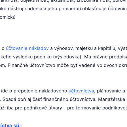
evantnosť, objektívnosť, aktuálnosť, zrozumiteľnosť, porov
ako nástroj riadenia a jeho primárnou oblasťou je účtovní
nomickú
e o
účtovanie nákladov
a výnosov, majetku a kapitálu, výs
skeho výsledku podniku (výsledovka). Má právne predpís
ľom. Finančné účtovníctvo môže byť vedené vo dvoch okr
 ide o prepojenie nákladového
účtovníctva
, plánovanie a 
. Spadá doň aj časť finančného účtovníctva. Manažérske
ži iba pre podnikové útvary – pre formovanie podnikovej 
ctva sú :