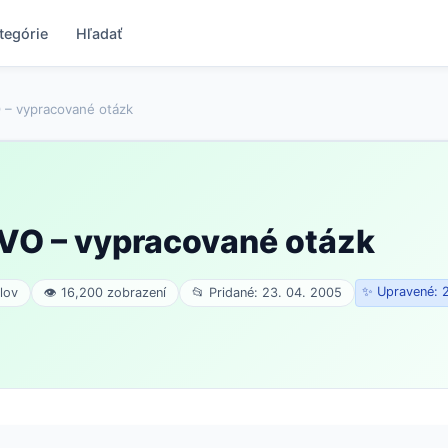
tegórie
Hľadať
 vypracované otázk
O – vypracované otázk
✨ Upravené: 2
lov
👁 16,200 zobrazení
📂 Pridané: 23. 04. 2005