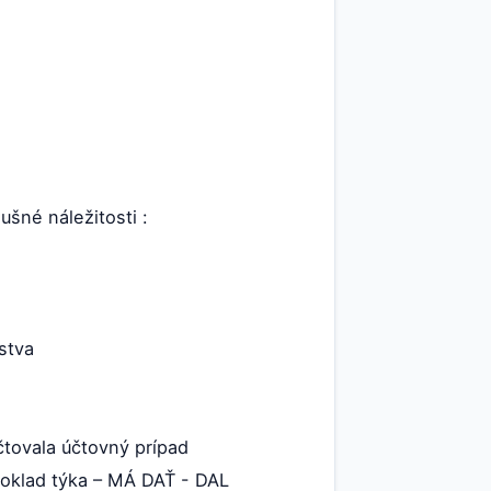
šné náležitosti :
stva
tovala účtovný prípad
 doklad týka – MÁ DAŤ - DAL