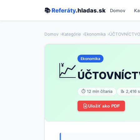
📚
Referáty
.hladas.sk
Domov
Ka
Domov
Kategórie
Ekonomika
ÚČTOVNÍCTVO –
Ekonomika
💹
ÚČTOVNÍCTV
⏱ 12 min čítania
📝 2,416 s
Uložiť ako PDF