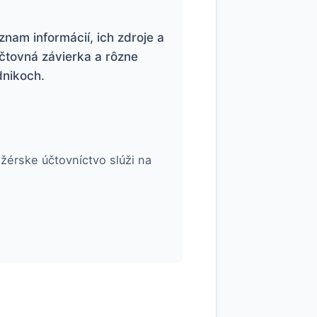
nam informácií, ich zdroje a
čtovná závierka a rôzne
dnikoch.
žérske účtovníctvo slúži na