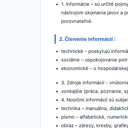
1. Informácie – sú určité poj
nástrojom skúmania javov a pr
porovnateľné.
2. Členenie
informácií
:
technické – poskytujú informác
sociálne – uspokojovanie potr
ekonomické – o hospodárskej 
3. Zdroje informácií - vnútorn
vonkajšie (práca, poznanie, s
4. Nosičmi informácií sú subj
technika – manuálna, didaktic
písmo – alfabetické, numeric
obraz – zárezy, kresby, grafik