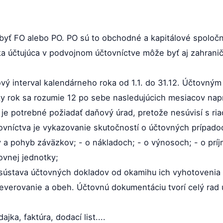
byť FO alebo PO. PO sú to obchodné a kapitálové spoločn
ka účtujúca v podvojnom účtovníctve môže byť aj zahrani
ový interval kalendárneho roka od 1.1. do 31.12. Účtovný
 rok sa rozumie 12 po sebe nasledujúcich mesiacov napr.
 je potrebné požiadať daňový úrad, pretože nesúvisí s 
ovníctva je vykazovanie skutočností o účtovných prípadoc
v a pohyb záväzkov; - o nákladoch; - o výnosoch; - o prí
vnej jednotky;
sústava účtovných dokladov od okamihu ich vyhotovenia až
reverovanie a obeh. Účtovnú dokumentáciu tvorí celý ra
jka, faktúra, dodací list....