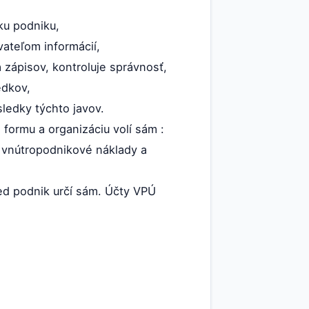
ku podniku,
vateľom informácií,
zápisov, kontroluje správnosť,
edkov,
sledky týchto javov.
formu a organizáciu volí sám :
ú vnútropodnikové náklady a
ed podnik určí sám. Účty VPÚ