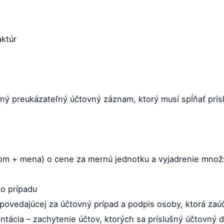
aktúr
ný preukázateľný účtovný záznam, ktorý musí spĺňať príslu
vom + mena) o cene za mernú jednotku a vyjadrenie množ
o prípadu
vedajúcej za účtovný prípad a podpis osoby, ktorá zaúč
ontácia – zachytenie účtov, ktorých sa príslušný účtovný