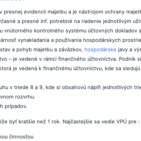
 v presnej evidencii majetku a je nástrojom ochrany majet
časné a presné inf. potrebné na riadenie jednotlivým uží
ťou vnútorného kontrolného systému účtovných dokladov a 
dárnosť vynakladania a používania hospodárskych prostri
 stav a pohyb majetku a záväzkov,
hospodárske
javy a vý
vo – je vedené v rámci finančného účtovníctva. Podnik si 
, ktorá je vedená k finančnému účtovníctvu, kde sa sleduj
u v triede 8 a 9, kde si obsahovú náplň jednotlivých tri
ovnom rozvrhu.
h prípadov.
e byť kratšie než 1 rok. Najčastejšie sa vedie VPÚ pre :
nou činnosťou