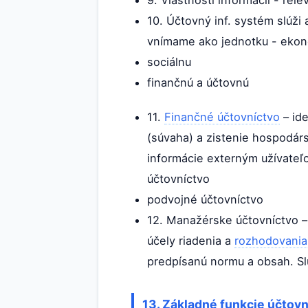
9. Vlastnosti informácií - rel
10. Účtovný inf. systém slúži 
vnímame ako jednotku - eko
sociálnu
finančnú a účtovnú
11.
Finančné účtovníctvo
– id
(súvaha) a zistenie hospodár
informácie externým užívate
účtovníctvo
podvojné účtovníctvo
12. Manažérske účtovníctvo –
účely riadenia a
rozhodovania
predpísanú normu a obsah. Slú
13.
Základné funkcie
účtovní