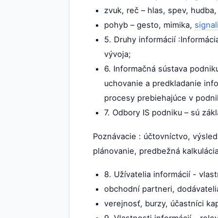
zvuk, reč – hlas, spev, hudba,
pohyb – gesto, mimika,
signal
5. Druhy informácií :Informác
vývoja;
6. Informačná sústava podniku
uchovanie a predkladanie info
procesy prebiehajúce v podnik
7. Odbory IS podniku – sú zákl
Poznávacie : účtovníctvo, výsledn
plánovanie, predbežná kalkuláci
8. Užívatelia informácií - vla
obchodní partneri, dodávatelia
verejnosť, burzy, účastníci ka