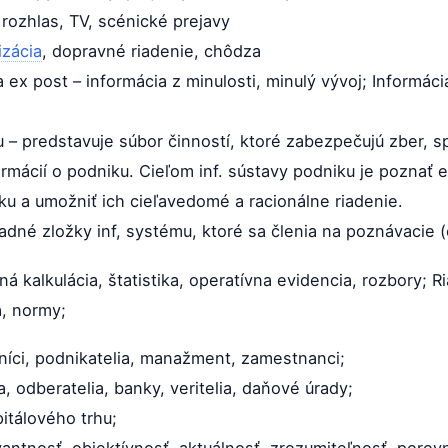
 rozhlas, TV, scénické prejavy
izácia
, dopravné riadenie, chôdza
ia ex post – informácia z minulosti, minulý vývoj; Informá
 – predstavuje súbor činností, ktoré zabezpečujú zber, sp
rmácií o podniku. Cieľom inf. sústavy podniku je poznať 
u a umožniť ich cieľavedomé a racionálne riadenie.
adné zložky inf, systému, ktoré sa členia na poznávacie (e
á kalkulácia, štatistika, operatívna evidencia, rozbory; R
a, normy;
stníci, podnikatelia, manažment, zamestnanci;
, odberatelia, banky, veritelia, daňové úrady;
pitálového trhu;