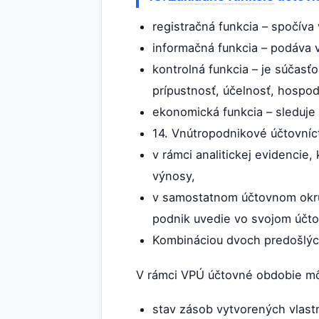
registračná funkcia – spočíva
informačná funkcia – podáva v
kontrolná funkcia – je súčas
prípustnosť, účelnosť, hospo
ekonomická funkcia – sleduje
14. Vnútropodnikové účtovníct
v rámci analitickej evidencie
výnosy,
v samostatnom účtovnom okruh
podnik uvedie vo svojom účt
Kombináciou dvoch predošlýc
V rámci VPÚ účtovné obdobie môž
stav zásob vytvorených vlast