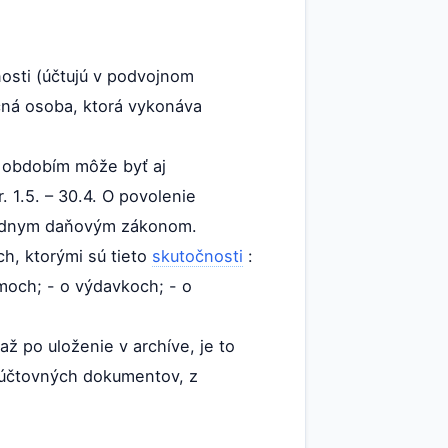
osti (účtujú v podvojnom
čná osoba, ktorá vykonáva
m obdobím môže byť aj
 1.5. – 30.4. O povolenie
riadnym daňovým zákonom.
h, ktorými sú tieto
skutočnosti
:
jmoch; - o výdavkoch; - o
 po uloženie v archíve, je to
d účtovných dokumentov, z