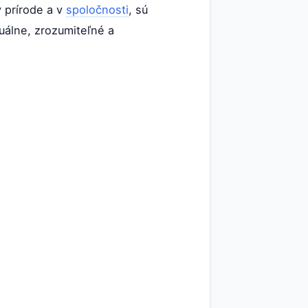
v prírode a v
spoločnosti
, sú
uálne, zrozumiteľné a