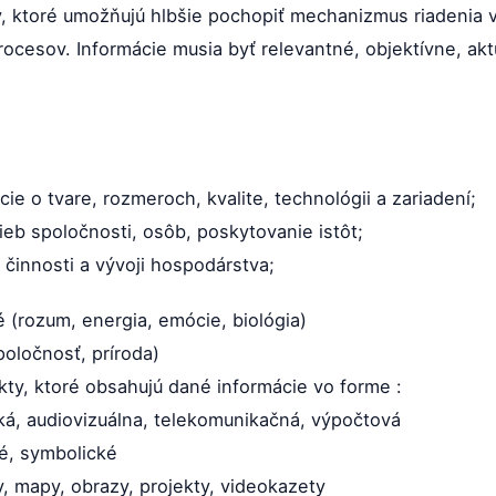
my, ktoré umožňujú hlbšie pochopiť mechanizmus riadenia 
ocesov. Informácie musia byť relevantné, objektívne, akt
ie o tvare, rozmeroch, kvalite, technológii a zariadení;
ieb spoločnosti, osôb, poskytovanie istôt;
činnosti a vývoji hospodárstva;
é (rozum, energia, emócie, biológia)
poločnosť, príroda)
ekty, ktoré obsahujú dané informácie vo forme :
ká, audiovizuálna, telekomunikačná, výpočtová
ké, symbolické
y, mapy, obrazy, projekty, videokazety