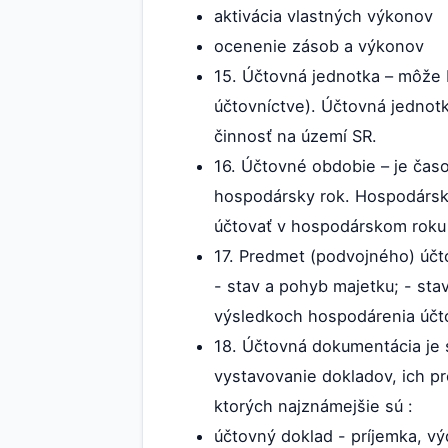
aktivácia vlastných výkonov
ocenenie zásob a výkonov
15. Účtovná jednotka – môže 
účtovníctve). Účtovná jednot
činnosť na území SR.
16. Účtovné obdobie – je čas
hospodársky rok. Hospodársky
účtovať v hospodárskom roku
17. Predmet (podvojného) účt
- stav a pohyb majetku; - sta
výsledkoch hospodárenia účto
18. Účtovná dokumentácia je 
vystavovanie dokladov, ich p
ktorých najznámejšie sú :
účtovný doklad - príjemka, výda