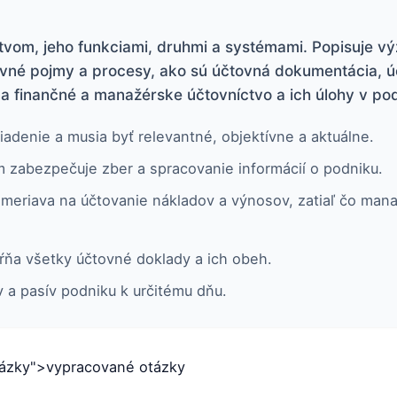
tvom, jeho funkciami, druhmi a systémami. Popisuje výz
ovné pojmy a procesy, ako sú účtovná dokumentácia, ú
a finančné a manažérske účtovníctvo a ich úlohy v po
iadenie a musia byť relevantné, objektívne a aktuálne.
 zabezpečuje zber a spracovanie informácií o podniku.
meriava na účtovanie nákladov a výnosov, zatiaľ čo mana
ňa všetky účtovné doklady a ich obeh.
v a pasív podniku k určitému dňu.
ázky">vypracované otázky