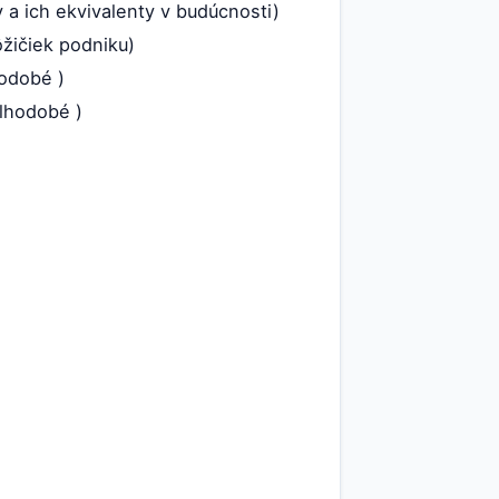
 a ich ekvivalenty v budúcnosti)
ôžičiek podniku)
kodobé )
dlhodobé )