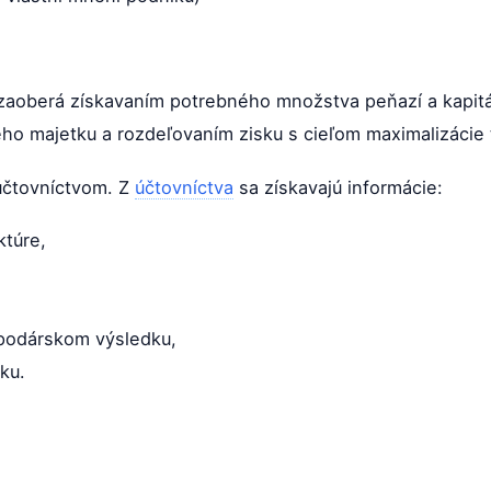
 zaoberá získavaním potrebného množstva peňazí a kapitál
o majetku a rozdeľovaním zisku s cieľom maximalizácie 
 účtovníctvom. Z
účtovníctva
sa získavajú informácie:
ktúre,
podárskom výsledku,
ku.