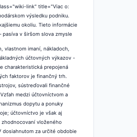
ass="wiki-link" title="Viac o:
spodárskom výsledku podniku.
kajšiemu okoliu. Tieto informácie
– pasíva v širšom slova zmysle
h, vlastnom imaní, nákladoch,
základných účtovných výkazov -
je charakteristická prepojená
ch faktorov je finančný trh.
trojov, sústreďovali finančné
. Vzťah medzi účtovníctvom a
echanizmus dopytu a ponuky
je; účtovníctvo je však aj
 o zhodnocovaní vloženého
HV dosiahnutom za určité obdobie