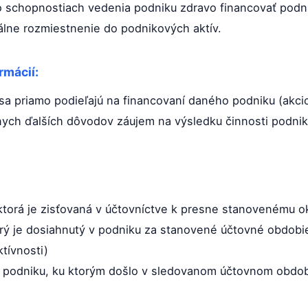
o schopnostiach vedenia podniku zdravo financovať podnik
málne rozmiestnenie do podnikových aktív.
rmácií:
 sa priamo podieľajú na financovaní daného podniku (akcio
znych ďalších dôvodov záujem na výsledku činnosti podnik
 ktorá je zisťovaná v účtovníctve k presne stanovenému 
rý je dosiahnutý v podniku za stanovené účtovné obdobi
tívnosti)
ii podniku, ku ktorým došlo v sledovanom účtovnom obdob