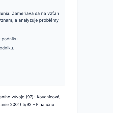
denia. Zameriava sa na vzťah
ýznam, a analyzuje problémy
y podniku.
odniku.
asního vývoje (97)- Kovanicová,
ydanie 2001) 5/92 – Finančné