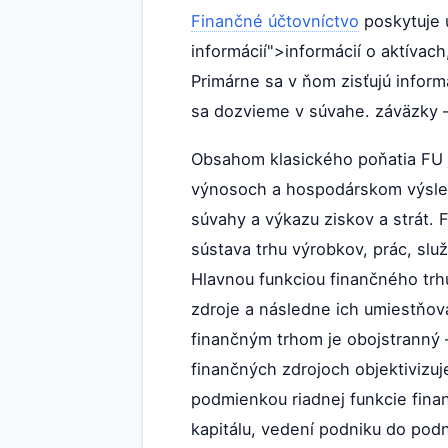
Finančné účtovníctvo
poskytuje 
informácií">informácií o aktíva
Primárne sa v ňom zisťujú inform
sa dozvieme v súvahe. záväzky –
Obsahom klasického poňatia FU j
výnosoch a hospodárskom výsled
súvahy a výkazu ziskov a strát. 
sústava trhu výrobkov, prác, slu
Hlavnou funkciou finančného trh
zdroje a následne ich umiestňov
finančným trhom je obojstranný 
finančných zdrojoch objektivizuj
podmienkou riadnej funkcie fina
kapitálu, vedení podniku do podn