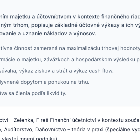
ním majetku a účtovníctvom v kontexte finančného ria
čným trhom, popisuje základné účtovné výkazy a ich v
ovanie a uznanie nákladov a výnosov.
ktívna činnosť zameraná na maximalizáciu trhovej hodnot
ormácie o majetku, záväzkoch a hospodárskom výsledku p
úvaha, výkaz ziskov a strát a výkaz cash flow.
lyvnené dopytom a ponukou na trhu.
a sa členia podľa likvidity.
ctví – Zelenka, Fireš Finanční účetnictví v kontextu souč
, Audítorstvo, Daňovníctvo – teória v praxi (špeciálne v
a vlastní mnení podniku)