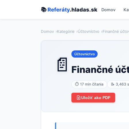
📚
Referáty
.hladas.sk
Domov
Ka
Domov
Kategórie
Účtovníctvo
Finančné účto
Účtovníctvo
📄
Finančné úč
⏱ 17 min čítania
📝 3,463 
Uložiť ako PDF