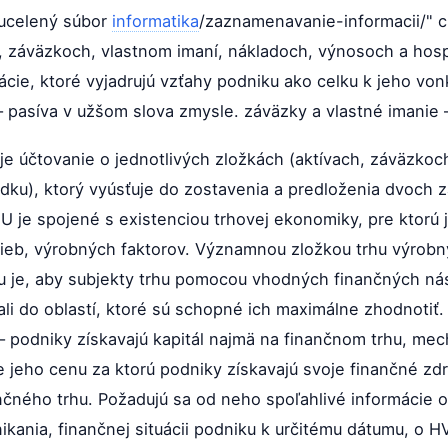
ucelený súbor
informatika
/zaznamenavanie-informacii/" cl
ch, záväzkoch, vlastnom imaní, nákladoch, výnosoch a ho
ácie, ktoré vyjadrujú vzťahy podniku ako celku k jeho von
 pasíva v užšom slova zmysle. záväzky a vlastné imanie 
e účtovanie o jednotlivých zložkách (aktívach, záväzkoc
ku), ktorý vyúsťuje do zostavenia a predloženia dvoch 
FU je spojené s existenciou trhovej ekonomiky, pre ktorú 
žieb, výrobných faktorov. Významnou zložkou trhu výrobný
u je, aby subjekty trhu pomocou vhodných finančných nás
ali do oblastí, ktoré sú schopné ich maximálne zhodnotiť
– podniky získavajú kapitál najmä na finančnom trhu, m
e jeho cenu za ktorú podniky získavajú svoje finančné zdro
nčného trhu. Požadujú sa od neho spoľahlivé informácie
ikania, finančnej situácii podniku k určitému dátumu, o 