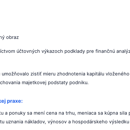
ný obraz
íctvom účtovných výkazoch podklady pre finančnú analýzu
u umožňovalo zistiť mieru zhodnotenia kapitálu vloženého
zachovania majetkovej podstaty podniku.
ej praxe:
u a ponuky sa mení cena na trhu, meniaca sa kúpna sila 
u uznania nákladov, výnosov a hospodárskeho výsledku