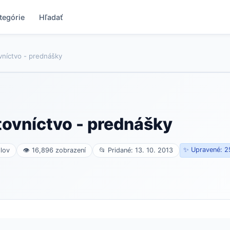
tegórie
Hľadať
vníctvo - prednášky
tovníctvo - prednášky
✨ Upravené: 2
slov
👁 16,896 zobrazení
📂 Pridané: 13. 10. 2013