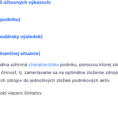
 3 účtovných výkazoch:
a podniku)
spodársky výsledok)
inančnej situácie)
obálna súhrnná
charakteristika
podniku, pomocou ktorej zi
 činnosť, tj. zameriavame sa na optimálne zloženie zdro
ch zdrojov do jednotlivých zložiek podnikových aktív.
obí viacero činiteľov