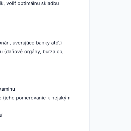
, voliť optimálnu skladbu
nári, úverujúce banky atď.)
u (daňové orgány, burza cp,
okamihu
e (jeho pomerovanie k nejakým
í