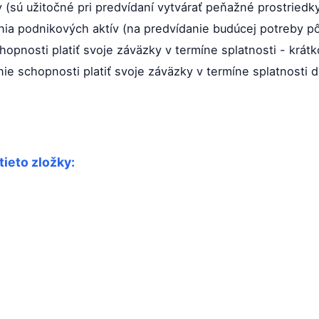
v (sú užitočné pri predvídaní vytvárať peňažné prostriedky
nia podnikových aktív (na predvídanie budúcej potreby p
chopnosti platiť svoje záväzky v termíne splatnosti - krát
nie schopnosti platiť svoje záväzky v termíne splatnosti 
tieto zložky: