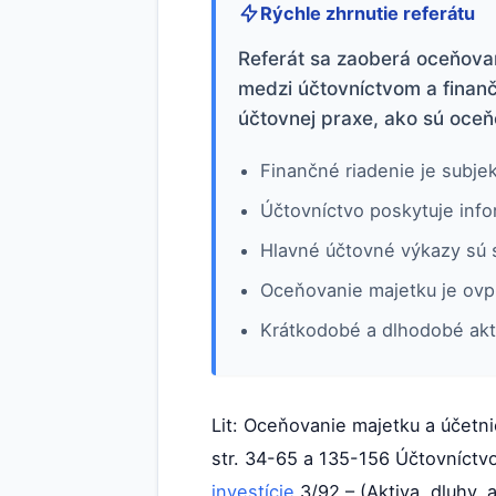
Rýchle zhrnutie referátu
Referát sa zaoberá oceňova
medzi účtovníctvom a finan
účtovnej praxe, ako sú oceň
Finančné riadenie je subje
Účtovníctvo poskytuje inf
Hlavné účtovné výkazy sú s
Oceňovanie majetku je ovp
Krátkodobé a dlhodobé aktív
Lit: Oceňovanie majetku a účetni
str. 34-65 a 135-156 Účtovníctvo
investície
3/92 – (Aktiva, dluhy, 