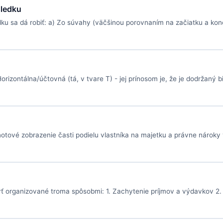
sledku
dku sa dá robiť: a) Zo súvahy (väčšinou porovnaním na začiatku a ko
rizontálna/účtovná (tá, v tvare T) - jej prínosom je, že je dodržaný b
otové zobrazenie časti podielu vlastníka na majetku a právne nároky 
 organizované troma spôsobmi: 1. Zachytenie príjmov a výdavkov 2.