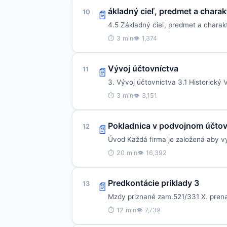
ákladný cieľ, predmet a charak
10
📄
4.5 Základný cieľ, predmet a charak
⏱ 3 min
👁 1,374
Vývoj účtovníctva
11
📄
3. Vývoj účtovníctva 3.1 Historický
⏱ 3 min
👁 3,151
Pokladnica v podvojnom účtov
12
📄
Úvod Každá firma je založená aby vy
⏱ 20 min
👁 16,392
Predkontácie príklady 3
13
📄
Mzdy priznané zam.521/331 X. prenaj
⏱ 12 min
👁 7,739