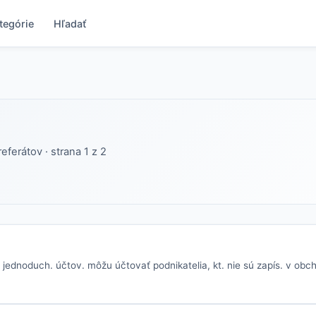
tegórie
Hľadať
referátov · strana 1 z 2
ednoduch. účtov. môžu účtovať podnikatelia, kt. nie sú zapís. v obcho