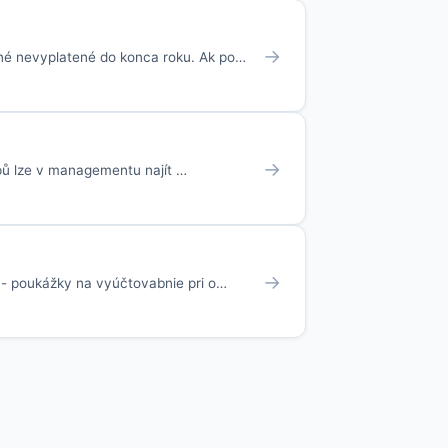
→
tné nevyplatené do konca roku. Ak po…
→
upů lze v managementu najít …
→
í - poukážky na vyúčtovabnie pri o…