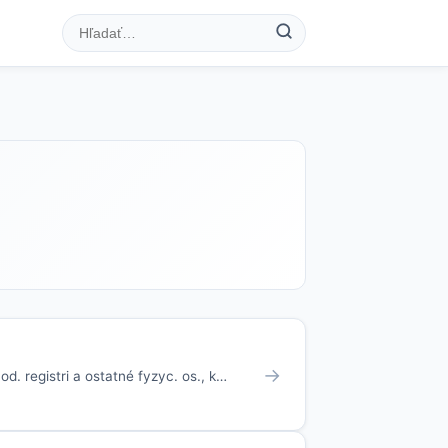
→
d. registri a ostatné fyzyc. os., k…