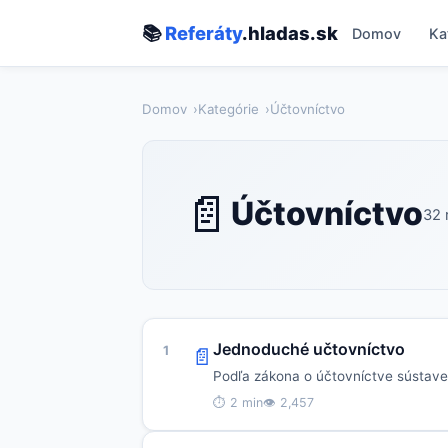
📚
Referáty
.hladas.sk
Domov
Ka
Domov
Kategórie
Účtovníctvo
📄
Účtovníctvo
32 
Jednoduché učtovníctvo
1
📄
Podľa zákona o účtovníctve sústave j
⏱ 2 min
👁 2,457