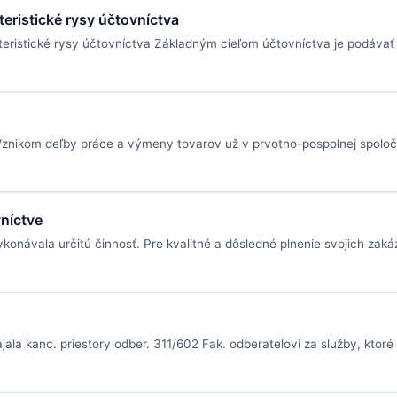
teristické rysy účtovníctva
teristické rysy účtovníctva Základným cieľom účtovníctva je podávať
 Vznikom deľby práce a výmeny tovarov už v prvotno-pospolnej spoloč
níctve
konávala určitú činnosť. Pre kvalitné a dôsledné plnenie svojich zak
ala kanc. priestory odber. 311/602 Fak. odberatelovi za služby, ktor