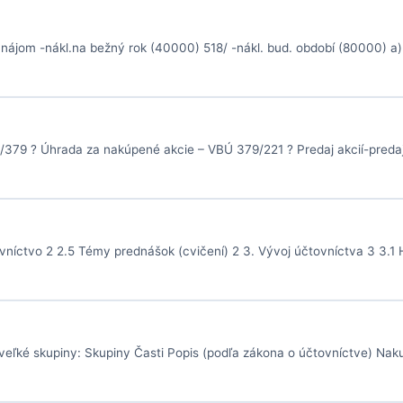
nájom -nákl.na bežný rok (40000) 518/ -nákl. bud. období (80000) a
51/379 ? Úhrada za nakúpené akcie – VBÚ 379/221 ? Predaj akcií-pred
íctvo 2 2.5 Témy prednášok (cvičení) 2 3. Vývoj účtovníctva 3 3.1 H
e veľké skupiny: Skupiny Časti Popis (podľa zákona o účtovníctve) Na