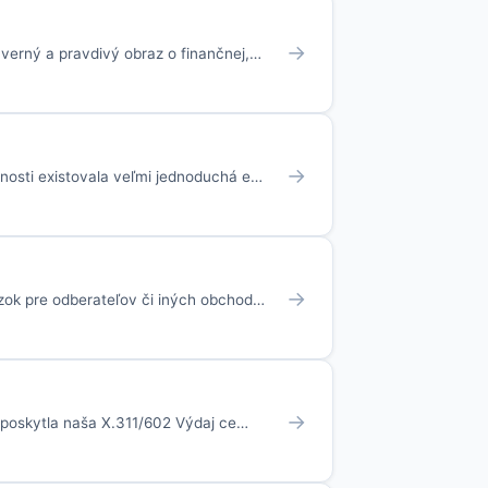
→
 verný a pravdivý obraz o finančnej,…
→
nosti existovala veľmi jednoduchá e…
→
ázok pre odberateľov či iných obchod…
→
é poskytla naša X.311/602 Výdaj ce…