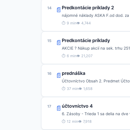
Predkontácie príklady 2
14
📄
nájomné náklady ASKA F.od dod. za 
⏱ 9 min
👁 4,744
Predkontácie príklady
15
📄
AKCIE ? Nákup akcií na sek. trhu 2
⏱ 6 min
👁 21,207
prednáška
16
📄
Účtovníctvo Obsah 2. Predmet Účtovn
⏱ 37 min
👁 1,658
účtovníctvo 4
17
📄
6. Zásoby - Trieda 1 sa delia na dv
⏱ 12 min
👁 7,918