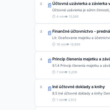
Účtovná uzávierka a závierka
2
📄
Účtovná uzávierka je súhrn činnosti
⏱ 4 min
👁 13,585
Finančné účtovníctvo - predn
3
📄
Lit: Oceňovanie majetku a účetnictví
⏱ 18 min
👁 16,896
Princíp členenia majetku a zá
4
📄
9.1.4 Princíp členenia majetku a záv
⏱ 7 min
👁 5,208
Iné účtovné doklady a knihy
5
📄
8.5 Iné účtovné doklady a knihy Den
⏱ 1 min
👁 2,512