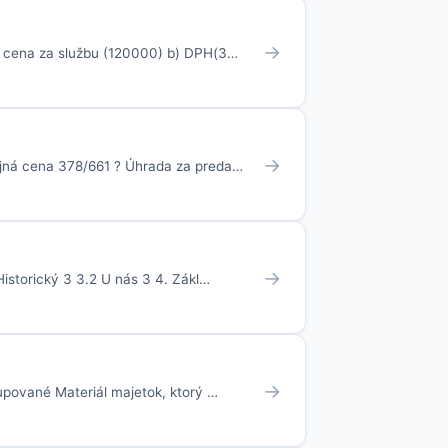
→
) cena za službu (120000) b) DPH(3…
→
ajná cena 378/661 ? Úhrada za preda…
→
istorický 3 3.2 U nás 3 4. Zákl…
→
kupované Materiál majetok, ktorý …