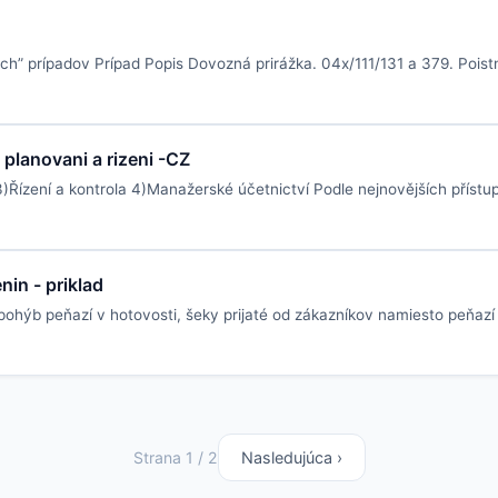
ch” prípadov Prípad Popis Dovozná prirážka. 04x/111/131 a 379. Pois
planovani a rizeni -CZ
3)Řízení a kontrola 4)Manažerské účetnictví Podle nejnovějších příst
nin - priklad
 pohýb peňazí v hotovosti, šeky prijaté od zákazníkov namiesto peňaz
Strana 1 / 2
Nasledujúca ›