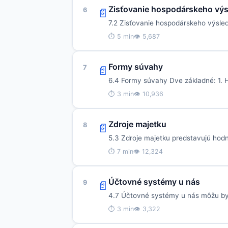
Zisťovanie hospodárskeho vý
6
📄
7.2 Zisťovanie hospodárskeho výsle
⏱ 5 min
👁 5,687
Formy súvahy
7
📄
6.4 Formy súvahy Dve základné: 1. Ho
⏱ 3 min
👁 10,936
Zdroje majetku
8
📄
5.3 Zdroje majetku predstavujú hodn
⏱ 7 min
👁 12,324
Účtovné systémy u nás
9
📄
4.7 Účtovné systémy u nás môžu byť
⏱ 3 min
👁 3,322