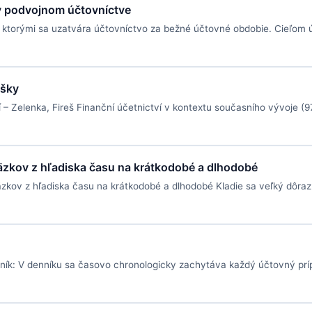
 v podvojnom účtovníctve
, ktorými sa uzatvára účtovníctvo za bežné účtovné obdobie. Cieľom 
ášky
 – Zelenka, Fireš Finanční účetnictví v kontextu současního vývoje (
väzkov z hľadiska času na krátkodobé a dlhodobé
äzkov z hľadiska času na krátkodobé a dlhodobé Kladie sa veľký dôraz 
ník: V denníku sa časovo chronologicky zachytáva každý účtovný príp