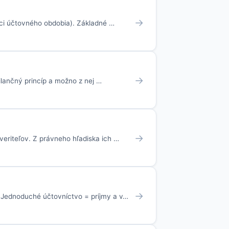
→
nci účtovného obdobia). Základné …
→
ilančný princíp a možno z nej …
→
veriteľov. Z právneho hľadiska ich …
→
 Jednoduché účtovníctvo = príjmy a v…