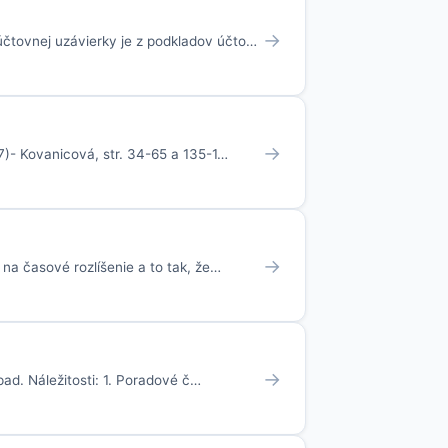
→
účtovnej uzávierky je z podkladov účto…
→
97)- Kovanicová, str. 34-65 a 135-1…
→
na časové rozlíšenie a to tak, že…
→
ad. Náležitosti: 1. Poradové č…