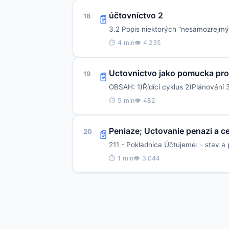
účtovníctvo 2
18
📄
3.2 Popis niektorých “nesamozrejmý
⏱ 4 min
👁 4,235
Uctovnictvo jako pomucka pro 
19
📄
OBSAH: 1)Řídící cyklus 2)Plánování 
⏱ 5 min
👁 482
Peniaze; Uctovanie penazi a ce
20
📄
211 - Pokladnica Účtujeme: - stav a
⏱ 1 min
👁 3,044