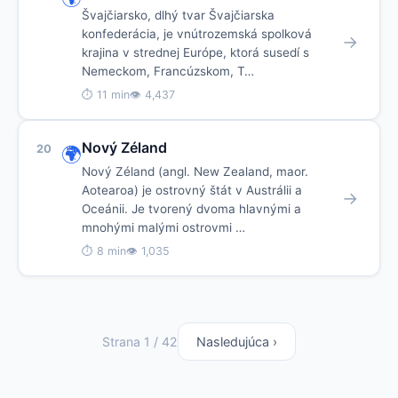
Švajčiarsko, dlhý tvar Švajčiarska
konfederácia, je vnútrozemská spolková
→
krajina v strednej Európe, ktorá susedí s
Nemeckom, Francúzskom, T…
⏱ 11 min
👁 4,437
Nový Zéland
20
🌍
Nový Zéland (angl. New Zealand, maor.
Aotearoa) je ostrovný štát v Austrálii a
→
Oceánii. Je tvorený dvoma hlavnými a
mnohými malými ostrovmi …
⏱ 8 min
👁 1,035
Strana 1 / 42
Nasledujúca ›