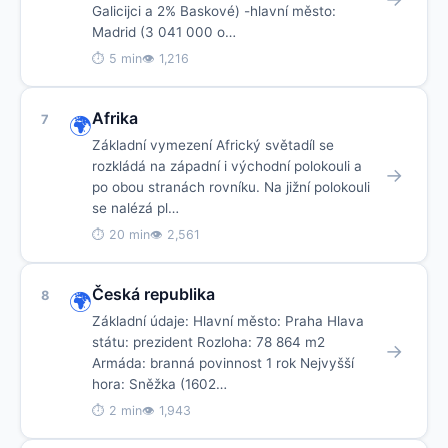
Galicijci a 2% Baskové) -hlavní město:
Madrid (3 041 000 o…
⏱ 5 min
👁 1,216
Afrika
7
🌍
Základní vymezení Africký světadíl se
rozkládá na západní i východní polokouli a
→
po obou stranách rovníku. Na jižní polokouli
se nalézá pl…
⏱ 20 min
👁 2,561
Česká republika
8
🌍
Základní údaje: Hlavní město: Praha Hlava
státu: prezident Rozloha: 78 864 m2
→
Armáda: branná povinnost 1 rok Nejvyšší
hora: Sněžka (1602…
⏱ 2 min
👁 1,943