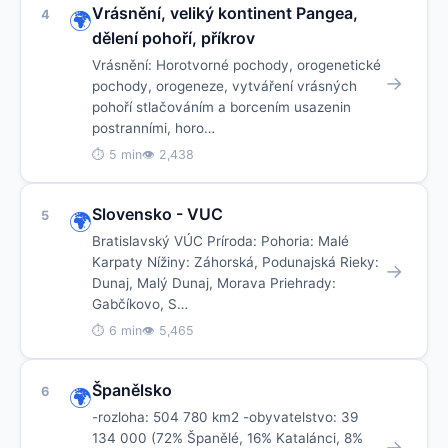
Vrásnění, veliký kontinent Pangea,
4
🌍
dělení pohoří, příkrov
Vrásnění: Horotvorné pochody, orogenetické
→
pochody, orogeneze, vytváření vrásných
pohoří stlačováním a borcením usazenin
postranními, horo…
⏱ 5 min
👁 2,438
Slovensko - VUC
5
🌍
Bratislavský VÚC Príroda: Pohoria: Malé
Karpaty Nížiny: Záhorská, Podunajská Rieky:
→
Dunaj, Malý Dunaj, Morava Priehrady:
Gabčíkovo, S…
⏱ 6 min
👁 5,465
Španělsko
6
🌍
-rozloha: 504 780 km2 -obyvatelstvo: 39
134 000 (72% Španělé, 16% Katalánci, 8%
→