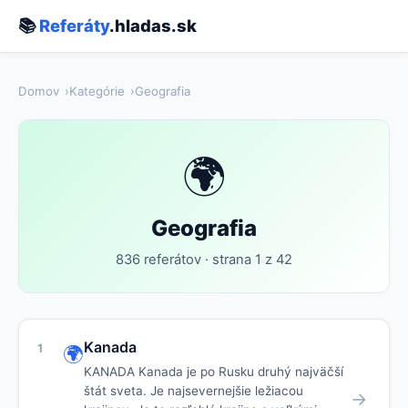
📚
Referáty
.hladas.sk
Domov
Kategórie
Geografia
🌍
Geografia
836 referátov · strana 1 z 42
Kanada
1
🌍
KANADA Kanada je po Rusku druhý najväčší
štát sveta. Je najsevernejšie ležiacou
→