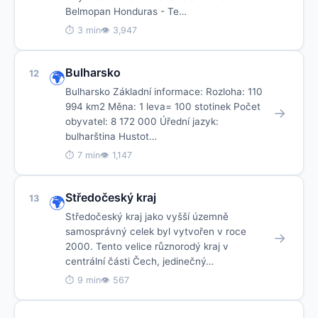
Belmopan Honduras - Te…
⏱ 3 min
👁 3,947
Bulharsko
12
🌍
Bulharsko Základní informace: Rozloha: 110
994 km2 Měna: 1 leva= 100 stotinek Počet
→
obyvatel: 8 172 000 Úřední jazyk:
bulharština Hustot…
⏱ 7 min
👁 1,147
Středočeský kraj
13
🌍
Středočeský kraj jako vyšší územně
samosprávný celek byl vytvořen v roce
→
2000. Tento velice různorodý kraj v
centrální části Čech, jedinečný…
⏱ 9 min
👁 567