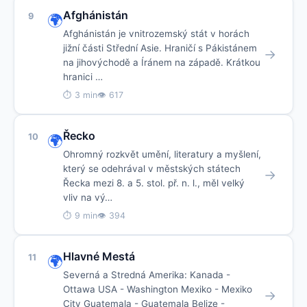
Afghánistán
9
🌍
Afghánistán je vnitrozemský stát v horách
jižní části Střední Asie. Hraničí s Pákistánem
→
na jihovýchodě a Íránem na západě. Krátkou
hranici …
⏱ 3 min
👁 617
Řecko
10
🌍
Ohromný rozkvět umění, literatury a myšlení,
který se odehrával v městských státech
→
Řecka mezi 8. a 5. stol. př. n. l., měl velký
vliv na vý…
⏱ 9 min
👁 394
Hlavné Mestá
11
🌍
Severná a Stredná Amerika: Kanada -
Ottawa USA - Washington Mexiko - Mexiko
→
City Guatemala - Guatemala Belize -