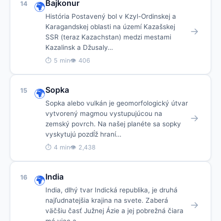
Bajkonur
14
🌍
História Postavený bol v Kzyl-Ordinskej a
Karagandskej oblasti na území Kazašskej
→
SSR (teraz Kazachstan) medzi mestami
Kazalinsk a Džusaly…
⏱ 5 min
👁 406
Sopka
15
🌍
Sopka alebo vulkán je geomorfologický útvar
vytvorený magmou vystupujúcou na
→
zemský povrch. Na našej planéte sa sopky
vyskytujú pozdĺž hraní…
⏱ 4 min
👁 2,438
India
16
🌍
India, dlhý tvar Indická republika, je druhá
najľudnatejšia krajina na svete. Zaberá
→
väčšiu časť Južnej Ázie a jej pobrežná čiara