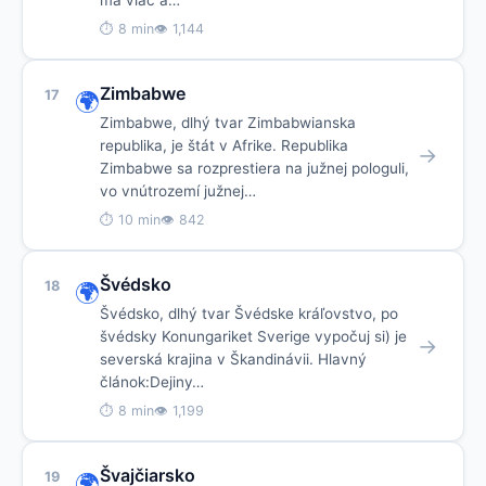
má viac a…
⏱ 8 min
👁 1,144
Zimbabwe
17
🌍
Zimbabwe, dlhý tvar Zimbabwianska
republika, je štát v Afrike. Republika
→
Zimbabwe sa rozprestiera na južnej pologuli,
vo vnútrozemí južnej…
⏱ 10 min
👁 842
Švédsko
18
🌍
Švédsko, dlhý tvar Švédske kráľovstvo, po
švédsky Konungariket Sverige vypočuj si) je
→
severská krajina v Škandinávii. Hlavný
článok:Dejiny…
⏱ 8 min
👁 1,199
Švajčiarsko
19
🌍