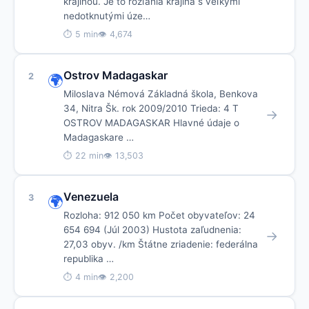
krajinou. Je to rozľahlá krajina s veľkými
nedotknutými úze…
⏱ 5 min
👁 4,674
Ostrov Madagaskar
2
🌍
Miloslava Némová Základná škola, Benkova
34, Nitra Šk. rok 2009/2010 Trieda: 4 T
→
OSTROV MADAGASKAR Hlavné údaje o
Madagaskare …
⏱ 22 min
👁 13,503
Venezuela
3
🌍
Rozloha: 912 050 km Počet obyvateľov: 24
654 694 (Júl 2003) Hustota zaľudnenia:
→
27,03 obyv. /km Štátne zriadenie: federálna
republika …
⏱ 4 min
👁 2,200