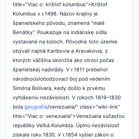
title="Viac o: krištof kolumbus">Krištof
Kolumbus v r.1498. Názov krajiny je
španielskeho pôvodu, znamená “malé
Benátky”. Poukazuje na indiánske sídla
vystavané na koloch. Pôvodne toto územie
obývali najmä Karibovia a Aravakovia, z
ktorých väčšina skončila ako otroci počas
španielskej nadvlády. V r.1811 prebehol
národnooslobodzovací boj pod vedením
Simóna Bolívara, kedy došlo k prvému
vyhláseniu nezávislosti. V rokoch 1819–1830
bola
geografia
/venezuela/" class="wiki-link"
title="Viac o: venezuela">Venezuela súčasťou
republiky Veľká Kolumbia. Úplnú nezávislosť
získala roku 1830. V r.1854 vyšiel zákon o