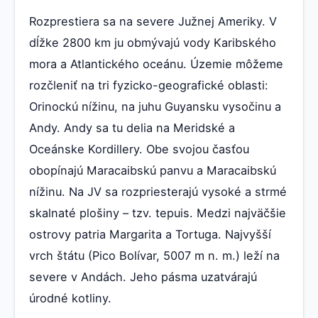
Rozprestiera sa na severe Južnej Ameriky. V
dĺžke 2800 km ju obmývajú vody Karibského
mora a Atlantického oceánu. Územie môžeme
rozčleniť na tri fyzicko-geografické oblasti:
Orinockú nížinu, na juhu Guyansku vysočinu a
Andy. Andy sa tu delia na Meridské a
Oceánske Kordillery. Obe svojou časťou
obopínajú Maracaibskú panvu a Maracaibskú
nížinu. Na JV sa rozpriesterajú vysoké a strmé
skalnaté plošiny – tzv. tepuis. Medzi najväčšie
ostrovy patria Margarita a Tortuga. Najvyšší
vrch štátu (Pico Bolívar, 5007 m n. m.) leží na
severe v Andách. Jeho pásma uzatvárajú
úrodné kotliny.