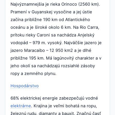
Najvýznamnejšia je rieka Orinoco (2560 km).
Pramení v Guyanskej vysočine a jej ústie
začína približne 190 km od Atlantického
oceánu a je široké okolo 6 km. Na Rio Carra,
prítoku rieky Caroni sa nachádza Anjelský
vodopád – 979 m. vysoký. Najväčšie jazero je
jazero Maracaibo – 12 950 km2 a je dlhé
približne 195 km. Má lagúnovitý charakter a v
jeho okolí sa nachádzajú rozsiahlé zásoby
ropy a zemného plynu.
Hospodárstvo
68% elektrickej energie zabezpečujú vodné
elektrárne
. Krajina je veľmi bohatá na ropu,
železnú rudu, diamanty a bauxit. Značnú časť