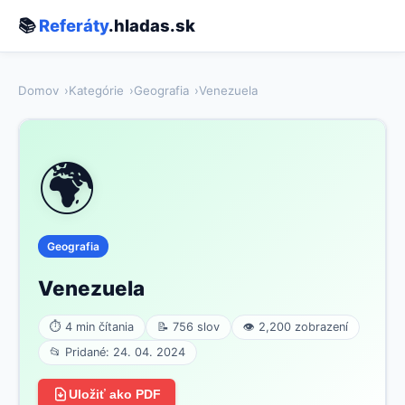
📚
Referáty
.hladas.sk
Domov
Kategórie
Geografia
Venezuela
🌍
Geografia
Venezuela
⏱ 4 min čítania
📝 756 slov
👁 2,200 zobrazení
📂 Pridané: 24. 04. 2024
Uložiť ako PDF