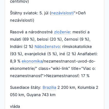
centimov)
Štátny sviatok: 5. júl (
nezávislosti
">Deň
nezávislosti)
Rasové a národnostné
zloženie
: mestici a
mulati (69 %), belosi (20 %), černosi (9 %),
Indiáni (2 %)
Náboženstvo
: rímskokatolícke
(93 %), evanjelické (5 %), iné (2 %) Analfabeti:
8,9 %
ekonomika
/nezamestnanost-uvod-do-
ekonometrie/" class="wiki-link" title="Viac o:
nezamestnanosť">Nezamestnanosť: 17 %
Susediace štáty:
Brazília
2 200 km, Kolumbia 2
050 km, Guyana 743 km
vláda