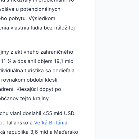
yvoláva u potencionálnych
vého pobytu. Výsledkom
ia vlastnia ľudia bez náležitej
íjmy z aktívneho zahraničného
11 % a dosiahli objem 19,1 mld
viduálna turistika sa podieľala
 rovnakom období klesli
drení. Klesajúci dopyt po
čanov tejto krajiny.
hu vlani dosiahli 455 mld USD.
o
, Taliansko a
Veľká Británia
.
ská republika 3,6 mld a Maďarsko