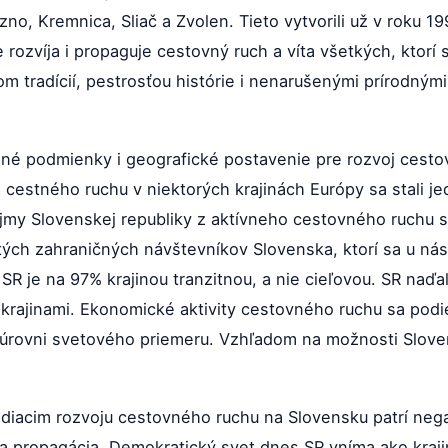
no, Kremnica, Sliač a Zvolen. Tieto vytvorili už v roku 1
ozvíja i propaguje cestovný ruch a víta všetkých, ktorí
om tradícií, pestrosťou histórie i nenarušenými prírodnými
né podmienky i geografické postavenie pre rozvoj cesto
 cestného ruchu v niektorých krajinách Európy sa stali j
my Slovenskej republiky z aktívneho cestovného ruchu síc
j. tých zahraničných návštevníkov Slovenska, ktorí sa u ná
SR je na 97% krajinou tranzitnou, a nie cieľovou. SR naďal
ajinami. Ekonomické aktivity cestovného ruchu sa podieľ
 úrovni svetového priemeru. Vzhľadom na možnosti Slove
iacim rozvoju cestovného ruchu na Slovensku patrí nega
tna propagácia. Demokratický svet dnes SR vníma ako kraj