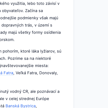
ého využitia, lebo toto závisí v
 obyvateľov. Začína sa
ýhodnejšie podmienky však majú
i dopravných trás, v území s
lady majú všetky formy osídlenia
horskom.
ohorím, ktoré láka lyžiarov, sú
ch. Pozrime sa na niektoré
jnavštevovanejšie miesta:
á Fatra
, Veľká Fatra, Donovaly,
inutý vodný CR, ale poznávací a
le v celej strednej Európe
stá
Banská Bystrica
,