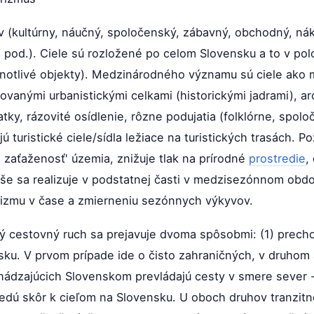
ov (kultúrny, náučný, spoločenský, zábavný, obchodný, ná
a pod.). Ciele sú rozložené po celom Slovensku a to v po
dnotlivé objekty). Medzinárodného významu sú ciele ako m
hovanými urbanistickými celkami (historickými jadrami), a
tky, rázovité osídlenie, rôzne podujatia (folklórne, spolo
turistické ciele/sídla ležiace na turistických trasách. P
 zaťaženosť' územia, znižuje tlak na prírodné
prostredie
,
yše sa realizuje v podstatnej časti v medzisezónnom obdo
rizmu v čase a zmierneniu sezónnych výkyvov.
ý cestovný ruch sa prejavuje dvoma spôsobmi: (1) prech
ku. V prvom prípade ide o čisto zahraničných, v druhom 
ádzajúcich Slovenskom prevládajú cesty v smere sever - 
edú skôr k cieľom na Slovensku. U oboch druhov tranzit