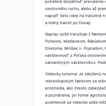
potrebné dosiahnuť' prerušenie 
cestovného ruchu, alebo až pren
napojiť' tieto ciele na tranzitné
a lodný tranzit po Dunaji.
Najviac osôb tranzituje z Nemeck
Poľskom, Maďarskom, Rakúskom. N
Drietoma, Mníšek n. Popradom, R
návštevnosť' z Pol’ska otvorení
zahraničných návštevníkov. Podie
Vidiecky turizmus Je založený na
rekreologickým faktorom sa stáv
prostredia, ako miesto zabezpeč
a poznávania, pri forme agroturi
podmienok sa vidiecke sídla môžu