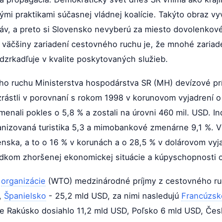
ými praktikami súčasnej vládnej koalície. Takýto obraz v
báv, a preto si Slovensko nevyberú za miesto dovolenko
j väčšiny zariadení cestovného ruchu je, že mnohé zariaden
dzrkadľuje v kvalite poskytovaných služieb.
ého ruchu Ministerstva hospodárstva SR (MH) devízové pr
rástli v porovnaní s rokom 1998 v korunovom vyjadrení o 
nali pokles o 5,8 % a zostali na úrovni 460 mil. USD. Indi
anizovaná turistika 5,3 a mimobankové zmenárne 9,1 %. V
ska, a to o 16 % v korunách a o 28,5 % v dolárovom vyja
edkom zhoršenej ekonomickej situácie a kúpyschopnosti ob
j
organizácie
(WTO) medzinárodné príjmy z cestovného ruc
,
Španielsko
- 25,2 mld USD, za nimi nasledujú
Francúzsk
 že Rakúsko dosiahlo 11,2 mld USD, Poľsko 6 mld USD, Če