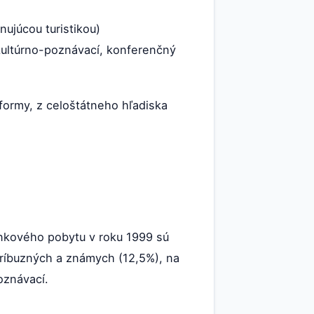
ujúcou turistikou)
 kultúrno-poznávací, konferenčný
formy, z celoštátneho hľadiska
enkového pobytu v roku 1999 sú
príbuzných a známych (12,5%), na
oznávací.