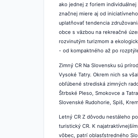
ako jednej z foriem individuálnej
značnej miere aj od iniciatívne
uplatňovať tendencia združovan
obce s väzbou na rekreačné územi
rozvinutým turizmom a ekologick
- od kompaktného až po rozptýlen
Zimný CR Na Slovensku sú prírod
Vysoké Tatry. Okrem nich sa vša
obľúbené strediská zimných rado
Štrbské Pleso, Smokovce a Tatr
Slovenské Rudohorie, Spiš, Krem
Letný CR Z dôvodu nestáleho poč
turistický CR. K najatraktívnejš
vôbec, patrí oblasťstredného Slo