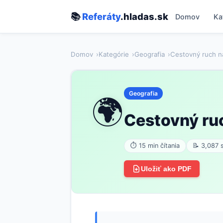
📚
Referáty
.hladas.sk
Domov
Ka
Domov
Kategórie
Geografia
Cestovný ruch n
Geografia
🌍
Cestovný ru
⏱ 15 min čítania
📝 3,087 
Uložiť ako PDF