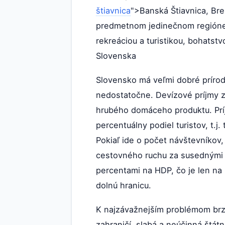
štiavnica
">Banská Štiavnica, Brez
predmetnom jedinečnom regióne r
rekreáciou a turistikou, bohatstv
Slovenska
Slovensko má veľmi dobré prírod
nedostatočne. Devízové príjmy z
hrubého domáceho produktu. Príj
percentuálny podiel turistov, t.
Pokiaľ ide o počet návštevníkov, 
cestovného ruchu za susednými kr
percentami na HDP, čo je len na
dolnú hranicu.
K najzávažnejším problémom brzd
zahraničí, slabá a neúčinná štá