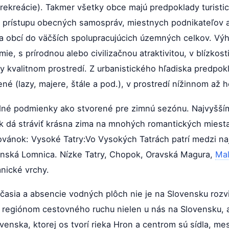
 rekreácie). Takmer všetky obce majú predpoklady turistick
ho prístupu obecných samospráv, miestnych podnikateľov a
ia obcí do väčších spolupracujúcich územných celkov. V
e, s prírodnou alebo civilizačnou atraktivitou, v blízkost
y kvalitnom prostredí. Z urbanistického hľadiska predpok
é (lazy, majere, štále a pod.), v prostredí nížinnom až 
né podmienky ako stvorené pre zimnú sezónu. Najvyšším p
k dá stráviť krásna zima na mnohých romantických miesta
vánok: Vysoké Tatry:Vo Vysokých Tatrách patrí medzi na
anská Lomnica. Nízke Tatry, Chopok, Oravská Magura,
Mal
nické vrchy.
asia a absencie vodných plôch nie je na Slovensku rozv
ím regiónom cestovného ruchu nielen u nás na Slovensku, a
venska, ktorej os tvorí rieka Hron a centrom sú sídla, me