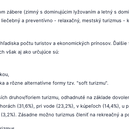
om zábere (zimný s dominujúcim lyžovaním a letný s domin
ý liečebný a preventívno - relaxačný, mestský turizmus -
hľadiska počtu turistov a ekonomických prínosov. Ďalšie 
h však aj ako určujúce sú:
ikou,
ka a rôzne alternatívne formy tzv. "soft turizmu".
ších druhov/foriem turizmu, odhadnuté na základe dovol
horách (31,6%), pri vode (23,2%), v kúpeľoch (14,4%), u 
s (3,2%). Zásadne možno turizmus členiť na rekreačný a p
urizmus