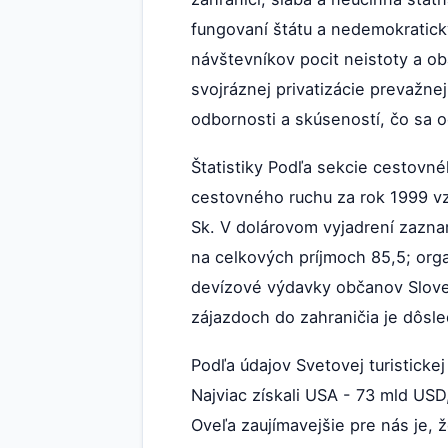
fungovaní štátu a nedemokratick
návštevníkov pocit neistoty a o
svojráznej privatizácie prevažne
odbornosti a skúseností, čo sa o
Štatistiky Podľa sekcie cestovn
cestovného ruchu za rok 1999 vz
Sk. V dolárovom vyjadrení zazname
na celkových príjmoch 85,5; org
devízové výdavky občanov Sloven
zájazdoch do zahraničia je dôsl
Podľa údajov Svetovej turisticke
Najviac získali USA - 73 mld USD
Oveľa zaujímavejšie pre nás je,