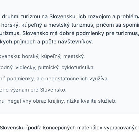
 druhmi turizmu na Slovensku, ich rozvojom a problém
 horský, kúpeľný a mestský turizmus, pričom sa spomí
 turizmus. Slovensko má dobré podmienky pre turizmus
zkych príjmoch a počte návštevníkov.
ovensku: horský, kúpeľný, mestský.
dný, vidiecky, pútnický, cykloturistika.
né podmienky, ale nedostatočne ich využíva.
 jeho význam pre Slovensko.
 negatívny obraz krajiny, nízka kvalita služieb.
a Slovensku (podľa koncepčných materiálov vypracovanýc