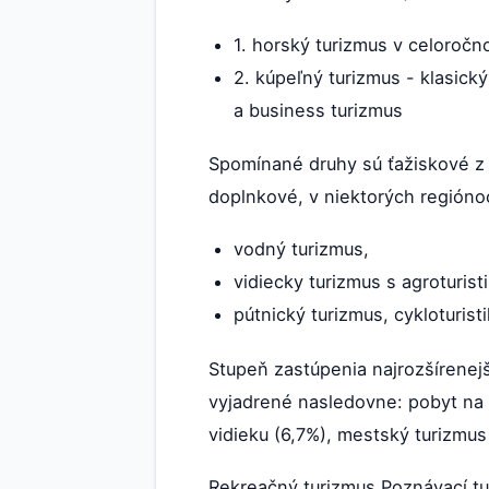
1. horský turizmus v celoročn
2. kúpeľný turizmus - klasick
a business turizmus
Spomínané druhy sú ťažiskové z 
doplnkové, v niektorých regiónoc
vodný turizmus,
vidiecky turizmus s agroturist
pútnický turizmus, cykloturisti
Stupeň zastúpenia najrozšírenej
vyjadrené nasledovne: pobyt na 
vidieku (6,7%), mestský turizmu
Rekreačný turizmus Poznávací t