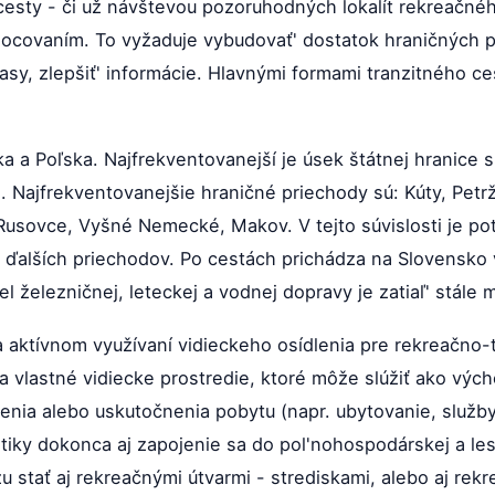
cesty - či už návštevou pozoruhodných lokalít rekreačné
ocovaním. To vyžaduje vybudovať' dostatok hraničných p
 trasy, zlepšiť' informácie. Hlavnými formami tranzitného 
a a Poľska. Najfrekventovanejší je úsek štátnej hranice 
ajfrekventovanejšie hraničné priechody sú: Kúty, Petrža
usovce, Vyšné Nemecké, Makov. V tejto súvislosti je pot
m ďalších priechodov. Po cestách prichádza na Slovensko
l železničnej, leteckej a vodnej dopravy je zatiaľ' stále
 aktívnom využívaní vidieckeho osídlenia pre rekreačno-
a vlastné vidiecke prostredie, ktoré môže slúžiť ako vý
enia alebo uskutočnenia pobytu (napr. ubytovanie, služby
stiky dokonca aj zapojenie sa do pol'nohospodárskej a le
 stať aj rekreačnými útvarmi - strediskami, alebo aj rek