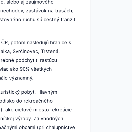
ho, alebo aj záujmového
riechodov, zastávok na trasách,
cestovného ruchu sú cestný tranzit
s ČR, potom nasledujú hranice s
lka, Svrčinovec, Trstená,
rebné podchytiť' rastúcu
 viac ako 90% všetkých
 málo významný.
turistický pobyt. Hlavným
chodisko do rekreačného
), ako cieľové miesto rekreácie
sníckej výroby. Za vhodných
reačnými obcami (pri chalupníctve