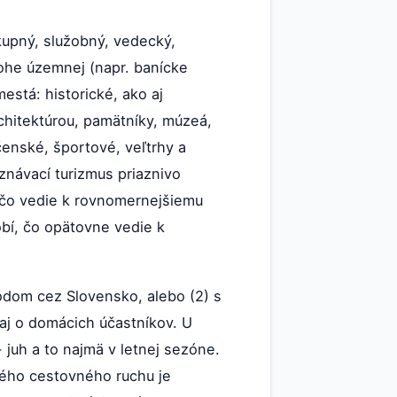
kupný, služobný, vedecký,
lohe územnej (napr. banícke
está: historické, ako aj
rchitektúrou, pamätníky, múzeá,
čenské, športové, veľtrhy a
oznávací turizmus priaznivo
 čo vedie k rovnomernejšiemu
bí, čo opätovne vedie k
odom cez Slovensko, alebo (2) s
aj o domácich účastníkov. U
juh a to najmä v letnej sezóne.
ného cestovného ruchu je