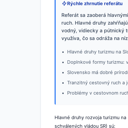
Rýchle zhrnutie referátu
Referát sa zaoberá hlavnými
ruch. Hlavné druhy zahŕňajú
vodný, vidiecky a pútnický
využíva, čo sa odráža na ní
Hlavné druhy turizmu na Sl
Doplnkové formy turizmu: vo
Slovensko má dobré prírod
Tranzitný cestovný ruch a
Problémy v cestovnom ruchu:
Hlavné druhy rozvoja turizmu n
schválených vládou SR) sú: