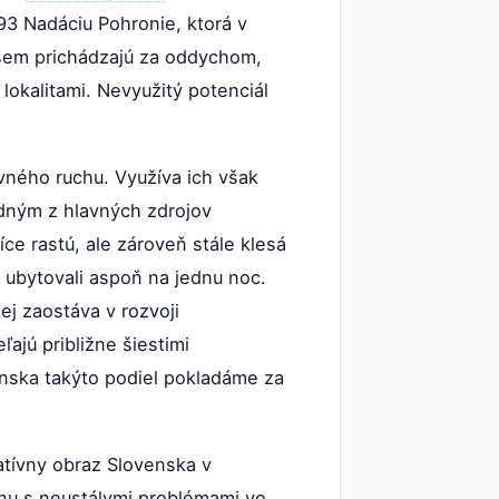
993 Nadáciu Pohronie, ktorá v
 sem prichádzajú za oddychom,
 lokalitami. Nevyužitý potenciál
vného ruchu. Využíva ich však
edným z hlavných zdrojov
e rastú, ale zároveň stále klesá
s ubytovali aspoň na jednu noc.
ej zaostáva v rozvoji
ajú približne šiestimi
nska takýto podiel pokladáme za
tívny obraz Slovenska v
inu s neustálymi problémami vo