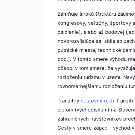
Zahrňuje širokú štruktúru záujm
kongresový, veľtržný, športový 
osídlenie), alebo až bodovej (je
novorozvíjajúce sa, sídla so zac
pútnické miesta, technické pamia
pod.). V tomto smere výhodu majú 
pôsobí v tom smere, že vyvažuje
rozloženiu turizmu v území. Nav
rovnomernejšiemu rozloženiu tu
Tranzitný
cestovný ruch
Tranzitn
cieľom (východiskom) na Slovens
zahraničných návštevníkov prech
Cesty v smere západ - východ v