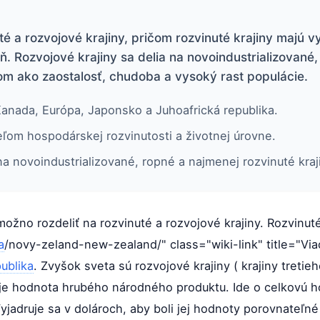
té a rozvojové krajiny, pričom rozvinuté krajiny majú 
ň. Rozvojové krajiny sa delia na novoindustrializované
mom ako zaostalosť, chudoba a vysoký rast populácie.
Kanada, Európa, Japonsko a Juhoafrická republika.
ľom hospodárskej rozvinutosti a životnej úrovne.
na novoindustrializované, ropné a najmenej rozvinuté kraj
žno rozdeliť na rozvinuté a rozvojové krajiny. Rozvinuté
a
/novy-zeland-new-zealand/" class="wiki-link" title="Vi
ublika
. Zvyšok sveta sú rozvojové krajiny ( krajiny tretieh
n je hodnota hrubého národného produktu. Ide o celkovú 
jadruje sa v dolároch, aby boli jej hodnoty porovnateľné