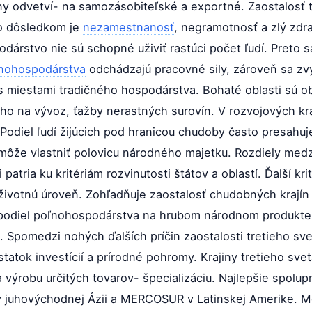
y odvetví- na samozásobiteľské a exportné. Zaostalosť tý
ho dôsledkom je
nezamestnanosť
, negramotnosť a zlý zdr
dárstvo nie sú schopné uživiť rastúci počet ľudí. Preto s
nohospodárstva
odchádzajú pracovné sily, zároveň sa zvy
 miestami tradičného hospodárstva. Bohaté oblasti sú ob
 na vývoz, ťažby nerastných surovín. V rozvojových kraj
Podiel ľudí žijúcich pod hranicou chudoby často presahuj
môže vlastniť polovicu národného majetku. Rozdiely med
patria ku kritériám rozvinutosti štátov a oblastí. Ďalší k
 životnú úroveň. Zohľadňuje zaostalosť chudobných krajín 
ý podiel poľnohospodárstva na hrubom národnom produkte
u. Spomedzi nohých ďalších príčin zaostalosti tretieho s
tatok investícií a prírodné pohromy. Krajiny tretieho sve
ýrobu určitých tovarov- špecializáciu. Najlepšie spolupr
juhovýchodnej Ázii a MERCOSUR v Latinskej Amerike. Mo