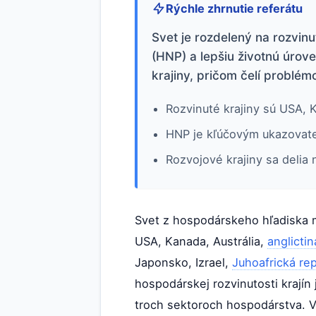
Rýchle zhrnutie referátu
Svet je rozdelený na rozvinu
(HNP) a lepšiu životnú úrove
krajiny, pričom čelí problé
Rozvinuté krajiny sú USA, 
HNP je kľúčovým ukazovate
Rozvojové krajiny sa delia 
Svet z hospodárskeho hľadiska mo
USA, Kanada, Austrália,
anglictin
Japonsko, Izrael,
Juhoafrická rep
hospodárskej rozvinutosti krají
troch sektoroch hospodárstva. Vy