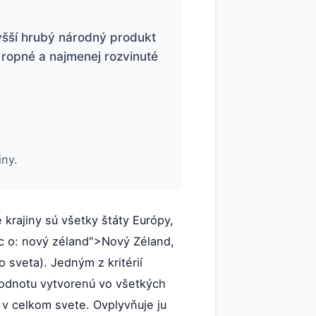
vyšší hrubý národný produkt
, ropné a najmenej rozvinuté
iny.
 krajiny sú všetky štáty Európy,
ac o: nový zéland">Nový Zéland,
o sveta). Jedným z kritérií
hodnotu vytvorenú vo všetkých
 v celkom svete. Ovplyvňuje ju