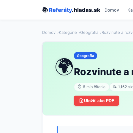
📚
Referáty
.hladas.sk
Domov
Ka
Domov
Kategórie
Geografia
Rozvinute a rozv
Geografia
🌍
Rozvinute a 
⏱ 6 min čítania
📝 1,162 sl
Uložiť ako PDF