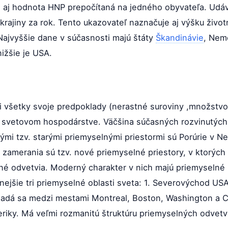
to aj hodnota HNP prepočítaná na jedného obyvateľa. Udáv
rajiny za rok. Tento ukazovateľ naznačuje aj výšku život
 Najvyššie dane v súčasnosti majú štáty
Škandinávie
, Nem
nižšie je USA.
ili všetky svoje predpoklady (nerastné suroviny ,množstvo
vo svetovom hospodárstve. Väčšina súčasných rozvinutých 
kými tzv. starými priemyselnými priestormi sú Porúrie v 
amerania sú tzv. nové priemyselné priestory, v ktorých 
é odvetvia. Moderný charakter v nich majú priemyselné 
ejšie tri priemyselné oblasti sveta: 1. Severovýchod USA
ladá sa medzi mestami Montreal, Boston, Washington a Ch
riky. Má veľmi rozmanitú štruktúru priemyselných odvetví