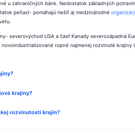
né u zahraničných bánk. Nedostatok základných potravín 
atok peňazí- pomáhajú riešiť aj medzinárodné
organizác
vetu.
iny- severovýchod USA a časť Kanady severozápadná Eu
 novoindustrializované ropné najmenej rozvinuté krajiny 
ajiny?
ové krajiny?
kej rozvinutosti krajín?