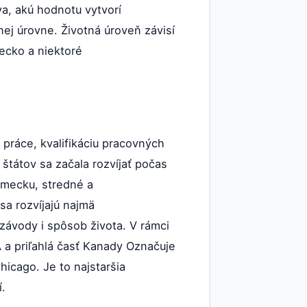
a, akú hodnotu vytvorí
nej úrovne. Životná úroveň závisí
ecko a niektoré
 práce, kvalifikáciu pracovných
štátov sa začala rozvíjať počas
Nemecku, stredné a
sa rozvíjajú najmä
závody i spôsob života. V rámci
 a priľahlá časť Kanady Označuje
icago. Je to najstaršia
.