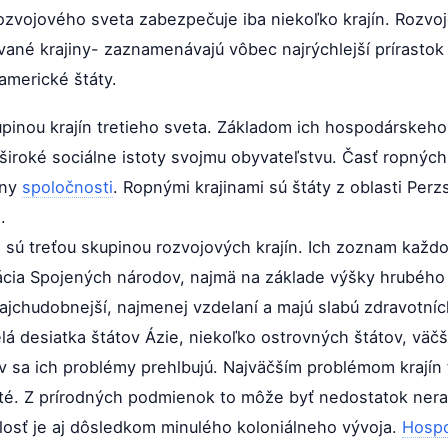
rozvojového sveta zabezpečuje iba niekoľko krajín. Rozvo
zované krajiny- zaznamenávajú vôbec najrýchlejší prírast
americké štáty.
pinou krajín tretieho sveta. Základom ich hospodárskeho
iroké sociálne istoty svojmu obyvateľstvu. Časť ropných 
eny
spoločnosti
. Ropnými krajinami sú štáty z oblasti Per
.
- sú treťou skupinou rozvojových krajín. Ich zoznam kaž
cia Spojených národov, najmä na základe výšky hrubého
najchudobnejší, najmenej vzdelaní a majú slabú zdravotní
elá desiatka štátov Ázie, niekoľko ostrovných štátov, väčš
ov sa ich problémy prehlbujú. Najväčším problémom krajín t
ité. Z prírodných podmienok to môže byť nedostatok nera
losť je aj dôsledkom minulého koloniálneho vývoja.
Hospo