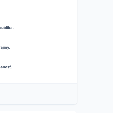
publika.
ajiny.
nanosť.