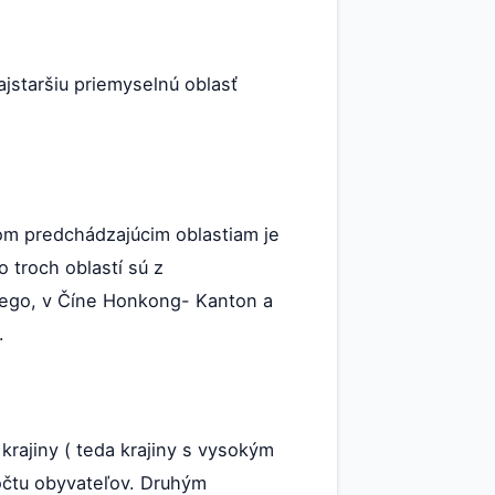
ajstaršiu priemyselnú oblasť
vom predchádzajúcim oblastiam je
 troch oblastí sú z
Diego, v Číne Honkong- Kanton a
.
krajiny ( teda krajiny s vysokým
počtu obyvateľov. Druhým