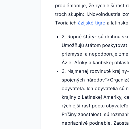
problémom je, že rýchlejší rast 
troch skupín: 1.Novoindustriali
Tvoria ich
ázijské tigre
a latinsko
2. Ropné štáty- sú druhou sku
Umožňujú štátom poskytovať š
priemysel a nepodporuje zm
Ázie, Afriky a karibskej oblasti
3. Najmenej rozvinuté krajiny
spojených národov">Organizá
obyvateľa. Ich obyvatelia sú 
krajiny z Latinskej Ameriky, c
rýchlejší rast počtu obyvateľ
Príčiny zaostalosti sú rozman
nepriaznivé podnebie. Zaosta