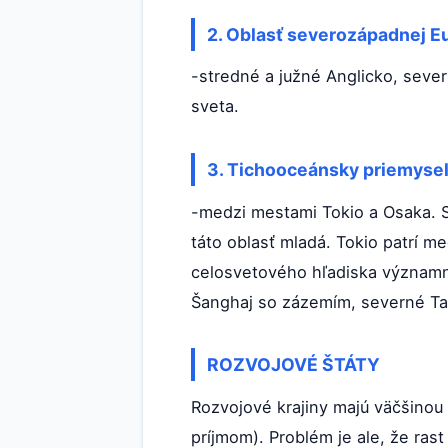
2. Oblasť severozápadnej E
-stredné a južné Anglicko, seve
sveta.
3. Tichooceánsky priemyse
-medzi mestami Tokio a Osaka. S
táto oblasť mladá. Tokio patrí m
celosvetového hľadiska významné
Šanghaj so zázemím, severné Tali
ROZVOJOVÉ ŠTÁTY
Rozvojové krajiny majú väčšinou 
príjmom). Problém je ale, že ra