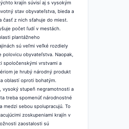
chto krajín súvisí aj s vysokým
avotný stav obyvateľstva, bieda a
a časť z nich sťahuje do miest.
šuje počet ľudí v mestách.
lasti plantážneho
inách sú veľmi veľké rozdiely
e polovicu obyvateľstva. Naopak,
zi spoločenskými vrstvami a
ritériom je hrubý národný produkt
a oblastí oproti bohatým.
, vysoký stupeň negramotnosti a
veta treba spomenúť národnostné
ta medzi sebou spolupracujú. To
acujúcimi zoskupeniami krajín v
žnosti zaostalosti sú