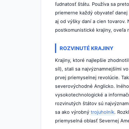
ľudnatosť štátu. Používa sa pre
priemerne každý obyvateľ danej k
aj od výšky daní a cien tovarov.
postkomunistické krajiny, oveľa 
ROZVINUTÉ KRAJINY
Krajiny, ktoré najlepšie zhodnot
síl), stali sa najvýznamnejšími 
prvej priemyselnej revolúcie. Ta
severovýchodné Anglicko. Iného z
vysokotechnologické a informačn
rozvinutých štátov sú najvýznamn
sa ako výrobný
trojuholník
. Rozk
priemyselná oblasť Severnej Ame