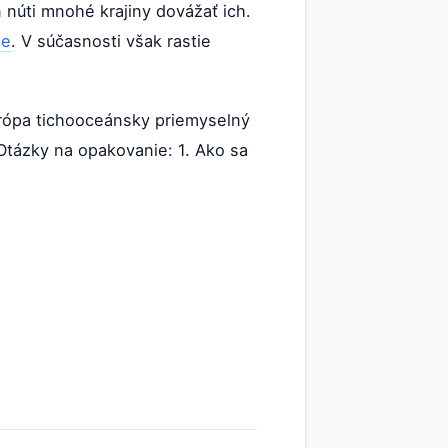
núti mnohé krajiny dovážať ich.
ie
. V súčasnosti však rastie
rópa tichooceánsky priemyselný
Otázky na opakovanie: 1. Ako sa