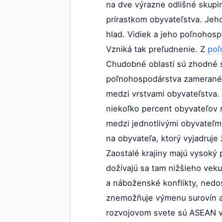
na dve výrazne odlišné skupin
prírastkom obyvateľstva. Je
hlad. Vidiek a jeho poľnohospo
Vzniká tak preľudnenie. Z
poľ
Chudobné oblasti sú zhodné s
poľnohospodárstva zameraného
medzi vrstvami obyvateľstva. 
niekoľko percent obyvateľov 
medzi jednotlivými obyvateľmi 
na obyvateľa, ktorý vyjadruje
Zaostalé krajiny majú vysok
dožívajú sa tam nižšieho vek
a náboženské konflikty, nedos
znemožňuje výmenu surovín a v
rozvojovom svete sú ASEAN v 