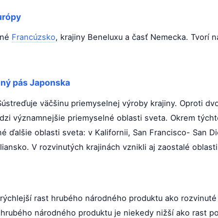
urópy
rné
Francúzsko
, krajiny Beneluxu a časť Nemecka. Tvorí n
lný pás Japonska
ústreďuje väčšinu priemyselnej výroby krajiny. Oproti d
edzi významnejšie priemyselné oblasti sveta. Okrem týchto
 ďalšie oblasti sveta: v Kalifornii, San Francisco- San 
ansko. V rozvinutých krajinách vznikli aj zaostalé oblasti
rýchlejší rast hrubého národného produktu ako rozvinuté 
st hrubého národného produktu je niekedy nižší ako rast 