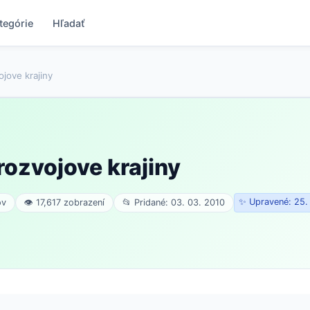
tegórie
Hľadať
ojove krajiny
rozvojove krajiny
✨ Upravené: 25.
ov
👁 17,617 zobrazení
📂 Pridané: 03. 03. 2010