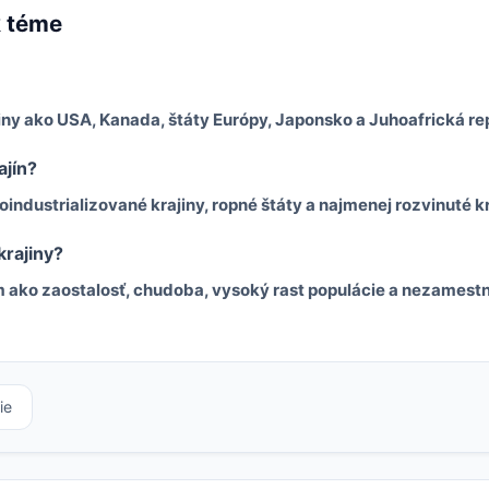
k téme
jiny ako USA, Kanada, štáty Európy, Japonsko a Juhoafrická re
ajín?
oindustrializované krajiny, ropné štáty a najmenej rozvinuté kr
rajiny?
m ako zaostalosť, chudoba, vysoký rast populácie a nezamest
ie