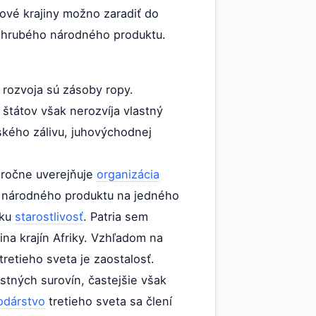
jové krajiny možno zaradiť do
ok hrubého národného produktu.
 rozvoja sú zásoby ropy.
štátov však nerozvíja vlastný
zského zálivu, juhovýchodnej
doročne uverejňuje
organizácia
 národného produktu na jedného
cku
starostlivosť
. Patria sem
ina krajín Afriky. Vzhľadom na
retieho sveta je zaostalosť.
stných surovín, častejšie však
dárstvo
tretieho sveta sa člení