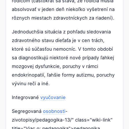
rodičom (častokrát sa stáva, že rodičia musia
absolvovať v jeden deň niekoľko vyšetrení na
rôznych miestach zdravotníckych za riadení).
Jednoduchšia situácia z pohľadu sledovania
zdravotného stavu dieťaťa je v cen trách,
ktoré sú súčasťou nemocníc. V tomto období
sa diagnostikujú niektoré nové prípady ľahkej
mozgovej dysfunkcie, poruchy v rámci
endokrinopatií, ľahšie formy autizmu, poruchy
vývinu reči a iné.
Integrované
vyučovanie
Segregovaná
osobnosti
-
zivotopisy/pedagogika-13/" class="wiki-link"
title="Viac o: pedagogika">pedagogika