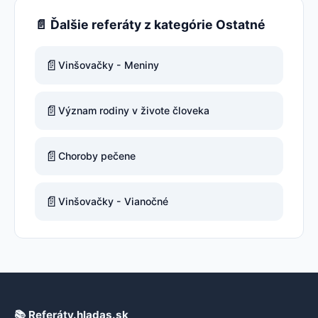
📄 Ďalšie referáty z kategórie Ostatné
📄
Vinšovačky - Meniny
📄
Význam rodiny v živote človeka
📄
Choroby pečene
📄
Vinšovačky - Vianočné
📚 Referáty.hladas.sk