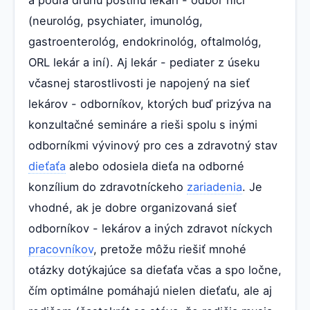
(neurológ, psychiater, imunológ,
gastroenterológ, endokrinológ, oftalmológ,
ORL lekár a iní). Aj lekár - pediater z úseku
včasnej starostlivosti je napojený na sieť
lekárov - odborníkov, ktorých buď prizýva na
konzultačné semináre a rieši spolu s inými
odborníkmi vývinový pro ces a zdravotný stav
dieťaťa
alebo odosiela dieťa na odborné
konzílium do zdravotníckeho
zariadenia
. Je
vhodné, ak je dobre organizovaná sieť
odborníkov - lekárov a iných zdravot níckych
pracovníkov
, pretože môžu riešiť mnohé
otázky dotýkajúce sa dieťaťa včas a spo ločne,
čím optimálne pomáhajú nielen dieťaťu, ale aj