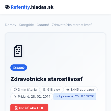
📚
Referáty
.hladas.sk
Domov
Kategórie
Ostatné
Zdravotnícka starostlivosť
📄
Ostatné
Zdravotnícka starostlivosť
⏱ 3 min čítania
📝 618 slov
👁 1,445 zobrazení
✨ Upravené: 25. 07. 2026
📂 Pridané: 28. 02. 2014
Uložiť ako PDF