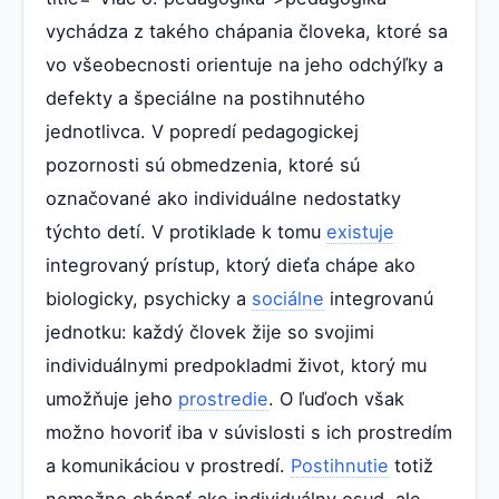
vychádza z takého chápania človeka, ktoré sa
vo všeobecnosti orientuje na jeho odchýľky a
defekty a špeciálne na postihnutého
jednotlivca. V popredí pedagogickej
pozornosti sú obmedzenia, ktoré sú
označované ako individuálne nedostatky
týchto detí. V protiklade k tomu
existuje
integrovaný prístup, ktorý dieťa chápe ako
biologicky, psychicky a
sociálne
integrovanú
jednotku: každý človek žije so svojimi
individuálnymi predpokladmi život, ktorý mu
umožňuje jeho
prostredie
. O ľuďoch však
možno hovoriť iba v súvislosti s ich prostredím
a komunikáciou v prostredí.
Postihnutie
totiž
nemožno chápať ako individuálny osud, ale