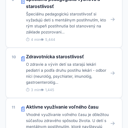
📄
starostlivosť
Špeciálnu pedagogickú starostlivosť si
→
vyžadujú deti s mentálnym postihnutím, kto
rým stupeň postihnutia bol stanovený na
základe pozorovani…
⏱ 4 min
👁 5,444
Zdravotnícka starostlivosť
10
📄
O zdravie a vývin detí sa starajú lekári
pediatri a podľa druhu postihu lekári - odbor
→
níci (neurológ, psychiater, imunológ,
gastroenterológ…
⏱ 3 min
👁 1,445
Aktívne využívanie voľného času
11
📄
Vhodné využívanie voľného času je dôležitou
súčasťou zdravého spôsobu života. U detí s
→
mentálnym postihnutím, ktoré navštevujú