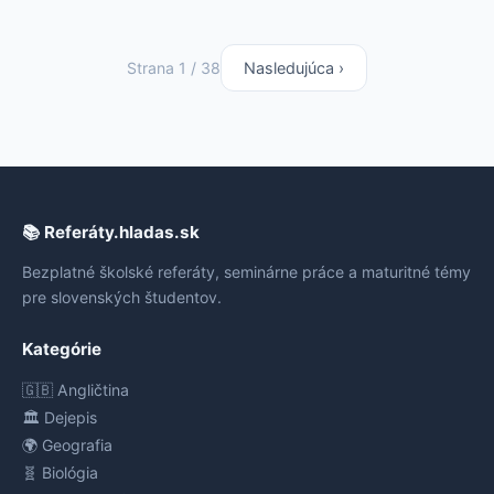
Strana 1 / 38
Nasledujúca ›
📚 Referáty.hladas.sk
Bezplatné školské referáty, seminárne práce a maturitné témy
pre slovenských študentov.
Kategórie
🇬🇧 Angličtina
🏛️ Dejepis
🌍 Geografia
🧬 Biológia