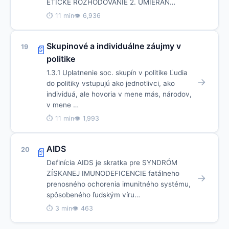
ETICKÉ ROZHODOVANIE 2. UMIERAN…
⏱ 11 min
👁 6,936
Skupinové a individuálne záujmy v
19
📄
politike
1.3.1 Uplatnenie soc. skupín v politike Ľudia
→
do politiky vstupujú ako jednotlivci, ako
individuá, ale hovoria v mene más, národov,
v mene …
⏱ 11 min
👁 1,993
AIDS
20
📄
Definícia AIDS je skratka pre SYNDRÓM
ZÍSKANEJ IMUNODEFICENCIE fatálneho
→
prenosného ochorenia imunitného systému,
spôsobeného ľudským víru…
⏱ 3 min
👁 463