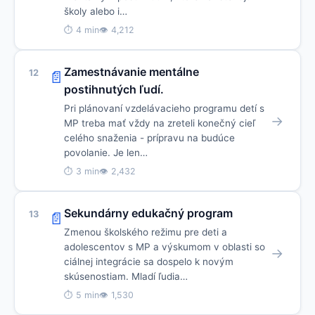
školy alebo i…
⏱ 4 min
👁 4,212
Zamestnávanie mentálne
12
📄
postihnutých ľudí.
Pri plánovaní vzdelávacieho programu detí s
→
MP treba mať vždy na zreteli konečný cieľ
celého snaženia - prípravu na budúce
povolanie. Je len…
⏱ 3 min
👁 2,432
Sekundárny edukačný program
13
📄
Zmenou školského režimu pre deti a
adolescentov s MP a výskumom v oblasti so
→
ciálnej integrácie sa dospelo k novým
skúsenostiam. Mladí ľudia…
⏱ 5 min
👁 1,530