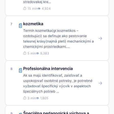
stredovekej kre…
⏱ 15 min
👁 4,924
kozmetika
7
📄
Termín kozmetika(gr.kozmetikos –
ozdobujúci) sa definuje ako pestovanie
→
telesnej krásy(najmä pleti) mechanickými a
chemickými prostriedkami.…
⏱ 5 min
👁 9,383
Profesionálna intervencia
8
📄
Ak sa majú identifikovať, zaisťovať a
uspokojovať osobitné potreby, je potrebné
→
vyžadovať špecifický výcvik v aspektoch
špeciálnych potrieb …
⏱ 3 min
👁 1,805
Špeciálna pedagogická výchova a
9