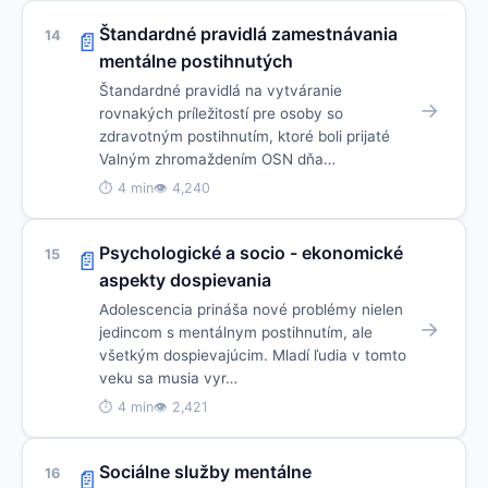
Štandardné pravidlá zamestnávania
14
📄
mentálne postihnutých
Štandardné pravidlá na vytváranie
→
rovnakých príležitostí pre osoby so
zdravotným postihnutím, ktoré boli prijaté
Valným zhromaždením OSN dňa…
⏱ 4 min
👁 4,240
Psychologické a socio - ekonomické
15
📄
aspekty dospievania
Adolescencia prináša nové problémy nielen
→
jedincom s mentálnym postihnutím, ale
všetkým dospievajúcim. Mladí ľudia v tomto
veku sa musia vyr…
⏱ 4 min
👁 2,421
Sociálne služby mentálne
16
📄