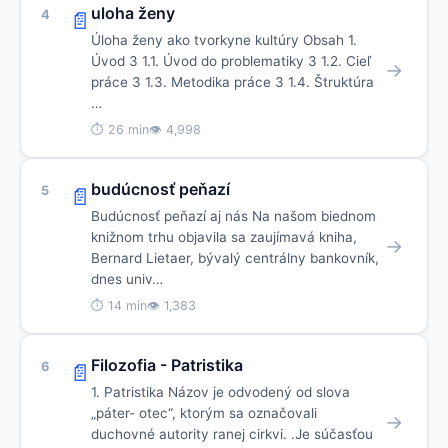
uloha ženy
4
📄
Úloha ženy ako tvorkyne kultúry Obsah 1.
Úvod 3 1.1. Úvod do problematiky 3 1.2. Cieľ
→
práce 3 1.3. Metodika práce 3 1.4. Štruktúra
…
⏱ 26 min
👁 4,998
budúcnosť peňazí
5
📄
Budúcnosť peňazí aj nás Na našom biednom
knižnom trhu objavila sa zaujímavá kniha,
→
Bernard Lietaer, bývalý centrálny bankovník,
dnes univ…
⏱ 14 min
👁 1,383
Filozofia - Patristika
6
📄
1. Patristika Názov je odvodený od slova
„páter- otec“, ktorým sa označovali
→
duchovné autority ranej cirkvi. .Je súčasťou