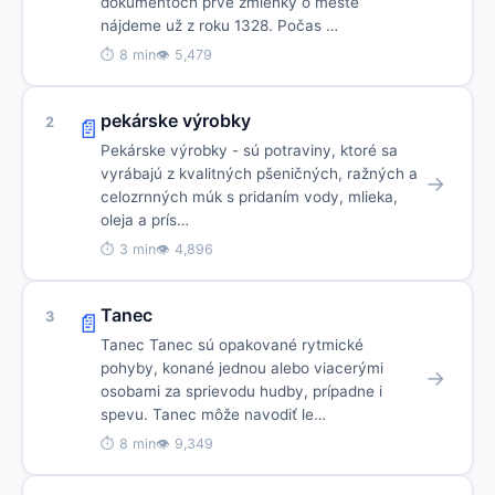
dokumentoch prvé zmienky o meste
nájdeme už z roku 1328. Počas …
⏱ 8 min
👁 5,479
pekárske výrobky
2
📄
Pekárske výrobky - sú potraviny, ktoré sa
vyrábajú z kvalitných pšeničných, ražných a
→
celozrnných múk s pridaním vody, mlieka,
oleja a prís…
⏱ 3 min
👁 4,896
Tanec
3
📄
Tanec Tanec sú opakované rytmické
pohyby, konané jednou alebo viacerými
→
osobami za sprievodu hudby, prípadne i
spevu. Tanec môže navodiť le…
⏱ 8 min
👁 9,349