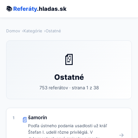
📚
Referáty
.hladas.sk
Domov
Kategórie
Ostatné
📄
Ostatné
753 referátov · strana 1 z 38
šamorín
1
📄
Podľa ústneho podania usadlosti už kráľ
Štefan I. udelil rôzne privilégiá. V
→