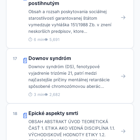
postihnutým
Obsah a rozsah poskytovania sociálnej
→
starostlivosti garantovanej štátom
vymedzuje vyhláška 151/1988 Zb. v znení
neskorších predpisov, ktore…
⏱ 6 min
👁 5,691
Downov syndróm
17
📄
Downov syndróm (DS), fenotypové
vyjadrenie trizómie 21, patrí medzi
→
najčastejšie príčiny mentálnej retardácie
spôsobené chromozómovou aberác…
⏱ 3 min
👁 2,682
Epické aspekty smrti
18
📄
OBSAH ABSTRAKT ÚVOD TEORETICKÁ
ČASŤ 1. ETIKA AKO VEDNÁ DISCIPLÍNA 1.1.
→
VÝCHODISKOVÉ HODNOTY ETIKY 1.2.