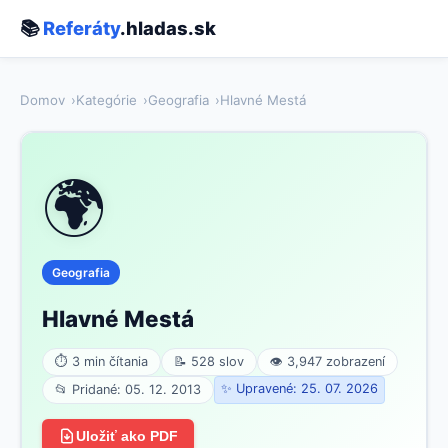
📚
Referáty
.hladas.sk
Domov
Kategórie
Geografia
Hlavné Mestá
🌍
Geografia
Hlavné Mestá
⏱ 3 min čítania
📝 528 slov
👁 3,947 zobrazení
✨ Upravené: 25. 07. 2026
📂 Pridané: 05. 12. 2013
Uložiť ako PDF