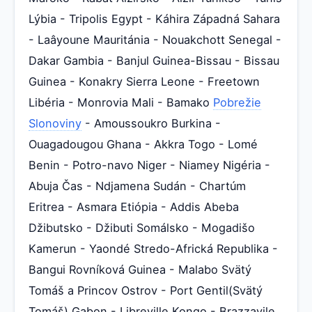
Lýbia - Tripolis Egypt - Káhira Západná Sahara
- Laâyoune Mauritánia - Nouakchott Senegal -
Dakar Gambia - Banjul Guinea-Bissau - Bissau
Guinea - Konakry Sierra Leone - Freetown
Libéria - Monrovia Mali - Bamako
Pobrežie
Slonoviny
- Amoussoukro Burkina -
Ouagadougou Ghana - Akkra Togo - Lomé
Benin - Potro-navo Niger - Niamey Nigéria -
Abuja Čas - Ndjamena Sudán - Chartúm
Eritrea - Asmara Etiópia - Addis Abeba
Džibutsko - Džibuti Somálsko - Mogadišo
Kamerun - Yaondé Stredo-Africká Republika -
Bangui Rovníková Guinea - Malabo Svätý
Tomáš a Princov Ostrov - Port Gentil(Svätý
Tomáš) Gabon - Libreville Kongo - Brazzavile