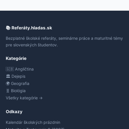
📚 Referáty.hladas.sk
Bezplatné školské referáty, seminárne práce a maturitné témy
pre slovenských študentov.
Kategórie
🇬🇧 Angličtina
🏛️ Dejepis
🌍 Geografia
🧬 Biológia
Všetky kategórie →
Odkazy
Kalendár školských prázdnin