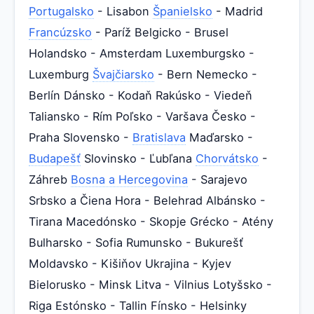
Portugalsko
- Lisabon
Španielsko
- Madrid
Francúzsko
- Paríž Belgicko - Brusel
Holandsko - Amsterdam Luxemburgsko -
Luxemburg
Švajčiarsko
- Bern Nemecko -
Berlín Dánsko - Kodaň Rakúsko - Viedeň
Taliansko - Rím Poľsko - Varšava Česko -
Praha Slovensko -
Bratislava
Maďarsko -
Budapešť
Slovinsko - Ľubľana
Chorvátsko
-
Záhreb
Bosna a Hercegovina
- Sarajevo
Srbsko a Čiena Hora - Belehrad Albánsko -
Tirana Macedónsko - Skopje Grécko - Atény
Bulharsko - Sofia Rumunsko - Bukurešť
Moldavsko - Kišiňov Ukrajina - Kyjev
Bielorusko - Minsk Litva - Vilnius Lotyšsko -
Riga Estónsko - Tallin Fínsko - Helsinky