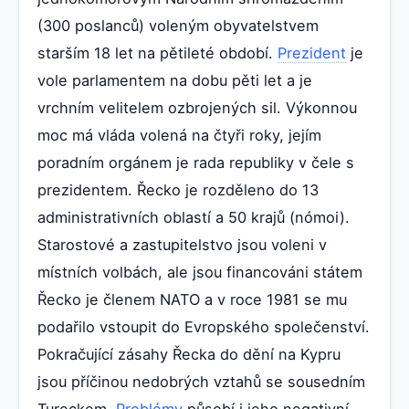
(300 poslanců) voleným obyvatelstvem
starším 18 let na pětileté období.
Prezident
je
vole parlamentem na dobu pěti let a je
vrchním velitelem ozbrojených sil. Výkonnou
moc má vláda volená na čtyři roky, jejím
poradním orgánem je rada republiky v čele s
prezidentem. Řecko je rozděleno do 13
administrativních oblastí a 50 krajů (nómoi).
Starostové a zastupitelstvo jsou voleni v
místních volbách, ale jsou financováni státem
Řecko je členem NATO a v roce 1981 se mu
podařilo vstoupit do Evropského společenství.
Pokračující zásahy Řecka do dění na Kypru
jsou příčinou nedobrých vztahů se sousedním
Tureckem.
Problémy
působí i jeho negativní