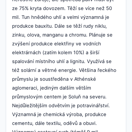
ze 75% kryta dovozem. Těží se více než 50
mil. Tun hnědého uhlí a velmi významná je
produkce bauxitu. Dále se těží rudy niklu,
zinku, olova, manganu a chromu. Plánuje se
zvýšení produkce elektřiny ve vodních
elektrárnách (zatím kolem 10%) a širší
spalování místního uhlí a lignitu. Využívá se
též solární a větrné energie. Většina řeckého
průmyslu je soustředěna v Athénské
aglomeraci, jediným dalším větším
průmyslovým centem je Soluň na severu.
Nejdůležitějším odvětvím je potravinářství.
Významná je chemická výroba, produkce
cementu, dále textilu, oděvů a obuvi.
Významný cestovní ruch (téměř 9 mil.