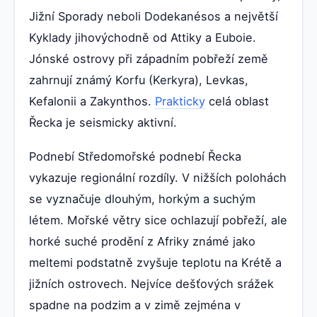
Jižní Sporady neboli Dodekanésos a největší
Kyklady jihovýchodně od Attiky a Euboie.
Jónské ostrovy při západním pobřeží země
zahrnují známý Korfu (Kerkyra), Levkas,
Kefalonii a Zakynthos.
Prakticky
celá oblast
Řecka je seismicky aktivní.
Podnebí Středomořské podnebí Řecka
vykazuje regionální rozdíly. V nižších polohách
se vyznačuje dlouhým, horkým a suchým
létem. Mořské větry sice ochlazují pobřeží, ale
horké suché prodění z Afriky známé jako
meltemi podstatně zvyšuje teplotu na Krétě a
jižních ostrovech. Nejvíce dešťových srážek
spadne na podzim a v zimě zejména v