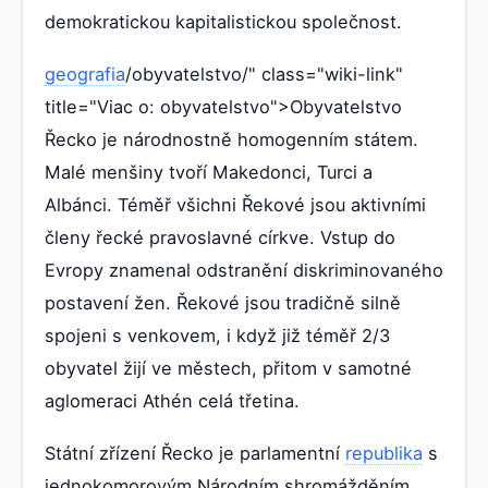
demokratickou kapitalistickou společnost.
geografia
/obyvatelstvo/" class="wiki-link"
title="Viac o: obyvatelstvo">Obyvatelstvo
Řecko je národnostně homogenním státem.
Malé menšiny tvoří Makedonci, Turci a
Albánci. Téměř všichni Řekové jsou aktivními
členy řecké pravoslavné církve. Vstup do
Evropy znamenal odstranění diskriminovaného
postavení žen. Řekové jsou tradičně silně
spojeni s venkovem, i když již téměř 2/3
obyvatel žijí ve městech, přitom v samotné
aglomeraci Athén celá třetina.
Státní zřízení Řecko je parlamentní
republika
s
jednokomorovým Národním shromážděním