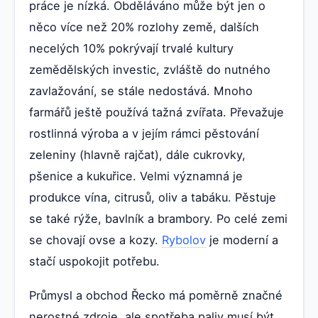
práce je nízká. Obděláváno může být jen o
něco více než 20% rozlohy země, dalších
necelých 10% pokrývají trvalé kultury
zemědělských investic, zvláště do nutného
zavlažování, se stále nedostává. Mnoho
farmářů ještě používá tažná zvířata. Převažuje
rostlinná výroba a v jejím rámci pěstování
zeleniny (hlavně rajčat), dále cukrovky,
pšenice a kukuřice. Velmi významná je
produkce vína, citrusů, oliv a tabáku. Pěstuje
se také rýže, bavlník a brambory. Po celé zemi
se chovají ovse a kozy.
Rybolov
je moderní a
stačí uspokojit potřebu.
Průmysl a obchod Řecko má poměrně značné
nerostné zdroje, ale spotřeba paliv musí být