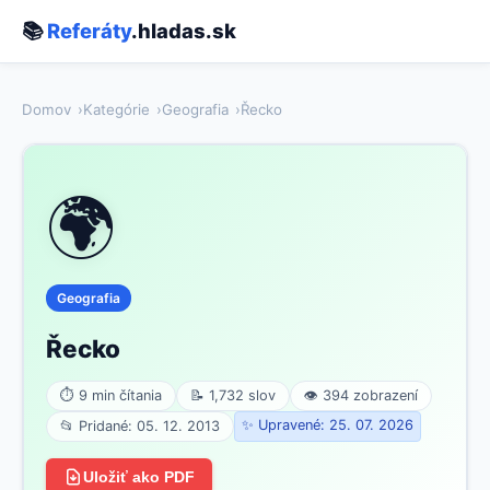
📚
Referáty
.hladas.sk
Domov
Kategórie
Geografia
Řecko
🌍
Geografia
Řecko
⏱ 9 min čítania
📝 1,732 slov
👁 394 zobrazení
✨ Upravené: 25. 07. 2026
📂 Pridané: 05. 12. 2013
Uložiť ako PDF