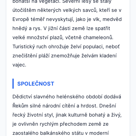
bohatší na vegetaci. Severní lesy se staly
útočištěm některých velkých savců, kteří se v
Evropě téměř nevyskytují, jako je vlk, medvěd
hnědý a rys. V jižní části země lze spatřit
velké množství plazů, včetně chameleonů.
Turistický ruch ohrožuje želví populaci, neboť
znečištění pláží znemožňuje želvám kladení
vajec.
SPOLEČNOST
Dědictví slavného helénského období dodává
Řekům silné národní cítění a hrdost. Dnešní
řecký životní styl, jinak kulturně bohatý a živý,
je ovlivněn rychlým přechodem země ze
zaostalého balkánského státu v moderní