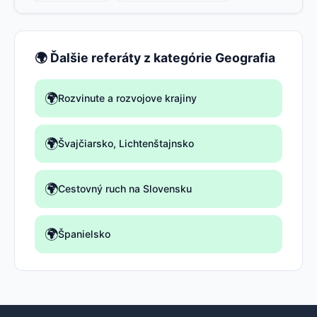
🌍 Ďalšie referáty z kategórie Geografia
🌍
Rozvinute a rozvojove krajiny
🌍
Švajčiarsko, Lichtenštajnsko
🌍
Cestovný ruch na Slovensku
🌍
Španielsko