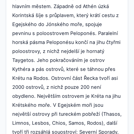
hlavním městem. Západně od Athén úzká
Korintská šíje s průplavem, který krátí cestu z
Egejského do Jónského moře, spojuje
pevninu s poloostrovem Peloponés. Paralelní
horská pásma Peloponésu končí na jihu čtyřmi
poloostrovy, z nichž nejdelší je hornatý
Taygetos. Jeho pokračováním je ostrov
Kythéra a pás ostrovů, které se táhnou přes
Krétu na Rodos. Ostrovní část Řecka tvoří asi
2000 ostrovů, z nichž pouze 200 není
obydleno. Největším ostrovem je Kréta na jihu
Krétského moře. V Egejském moři jsou
největší ostrovy při tureckém pobřeží (Thasos,
Limnos, Lesbos, Chios, Samos, Rodos), další
tvoří tři rozsáhlá souostroví: Severní Sporady,