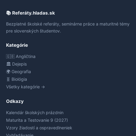
📚 Referáty.hladas.sk
Bezplatné školské referáty, seminárne práce a maturitné témy
pre slovenských študentov.
Kategórie
🇬🇧 Angličtina
🏛️ Dejepis
🌍 Geografia
🧬 Biológia
Všetky kategórie →
Odkazy
Kalendár školských prázdnin
Maturita a Testovanie 9 (2027)
Vzory žiadostí a ospravedlneniek
Vyhľadávanie