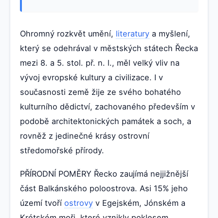
Ohromný rozkvět umění,
literatury
a myšlení,
který se odehrával v městských státech Řecka
mezi 8. a 5. stol. př. n. l., měl velký vliv na
vývoj evropské kultury a civilizace. I v
současnosti země žije ze svého bohatého
kulturního dědictví, zachovaného především v
podobě architektonických památek a soch, a
rovněž z jedinečné krásy ostrovní
středomořské přírody.
PŘÍRODNÍ POMĚRY Řecko zaujímá nejjižnější
část Balkánského poloostrova. Asi 15% jeho
území tvoří
ostrovy
v Egejském, Jónském a
Krétském moři, které vznikly poklesem