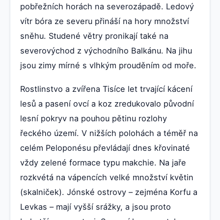
pobřežních horách na severozápadě. Ledový
vítr bóra ze severu přináší na hory množství
sněhu. Studené větry pronikají také na
severovýchod z východního Balkánu. Na jihu
jsou zimy mírné s vlhkým prouděním od moře.
Rostlinstvo a zvířena Tisíce let trvající kácení
lesů a pasení ovcí a koz zredukovalo původní
lesní pokryv na pouhou pětinu rozlohy
řeckého území. V nižších polohách a téměř na
celém Peloponésu převládají dnes křovinaté
vždy zelené formace typu makchie. Na jaře
rozkvétá na vápencích velké množství květin
(skalniček). Jónské ostrovy – zejména Korfu a
Levkas – mají vyšší srážky, a jsou proto