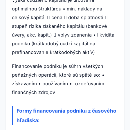
Výška cudzieho kapitálu je určovaná
optimálnou štruktúrou • min. náklady na
celkový kapitál  cena  doba splatnosti 
stupeň rizika získaného kapitálu (bankové
úvery, akc. kapit.)  vplyv zdanenia • likvidita
podniku (krátkodobý cudzí kapitál na
prefinancovanie krátkodobých aktív)
Financovanie podniku je súhrn všetkých
peňažných operácií, ktoré sú späté so: •
získavaním • používaním • rozdeľovaním
finančných zdrojov
Formy financovania podniku z časového
hľadiska: