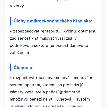
rezervy
Úlohy z mikroekonomického hľadiska:
• zabezpečovať rentabilitu, likviditu, optimálnu
zadĺženosť • stimulovať vyšší zisk v
podnikovom sektore (únosnosť daňového
zaťaženia)
Členenie :
• rozpočtová • bankovomenová – menová =
systém opatrení, ktorými sa presadzujú
zámery vydavateľa peňazí (priemerné
množstvo peňazí na ?) – úverová = systém
opatrení, ktorými sa presadzujú zámery