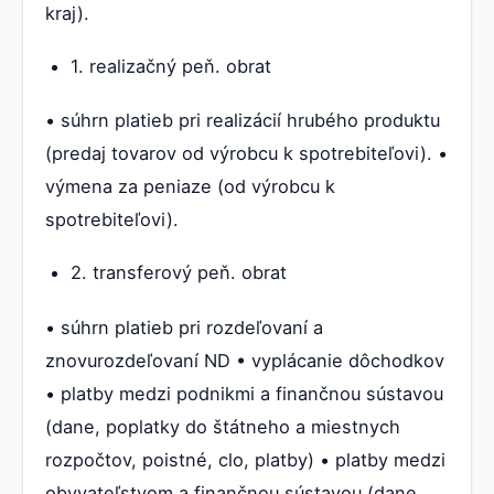
kraj).
1. realizačný peň. obrat
• súhrn platieb pri realizácií hrubého produktu
(predaj tovarov od výrobcu k spotrebiteľovi). •
výmena za peniaze (od výrobcu k
spotrebiteľovi).
2. transferový peň. obrat
• súhrn platieb pri rozdeľovaní a
znovurozdeľovaní ND • vyplácanie dôchodkov
• platby medzi podnikmi a finančnou sústavou
(dane, poplatky do štátneho a miestnych
rozpočtov, poistné, clo, platby) • platby medzi
obyvateľstvom a finančnou sústavou (dane,