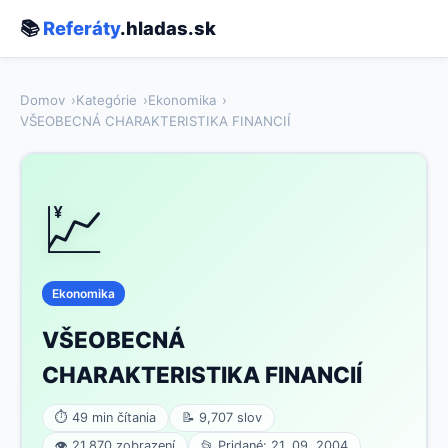
📚
Referáty
.hladas.sk
Domov
Kategórie
Ekonomika
VŠEOBECNÁ CHARAKTERISTIKA FINANCIÍ
💹
Ekonomika
VŠEOBECNÁ
CHARAKTERISTIKA FINANCIÍ
⏱ 49 min čítania
📝 9,707 slov
👁 21,870 zobrazení
📂 Pridané: 21. 09. 2004