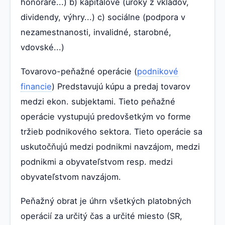
honoráre...) b) kapitálové (úroky z vkladov,
dividendy, výhry...) c) sociálne (podpora v
nezamestnanosti, invalidné, starobné,
vdovské...)
Tovarovo-peňažné operácie (
podnikové
financie
) Predstavujú kúpu a predaj tovarov
medzi ekon. subjektami. Tieto peňažné
operácie vystupujú predovšetkým vo forme
tržieb podnikového sektora. Tieto operácie sa
uskutočňujú medzi podnikmi navzájom, medzi
podnikmi a obyvateľstvom resp. medzi
obyvateľstvom navzájom.
Peňažný obrat je úhrn všetkých platobných
operácií za určitý čas a určité miesto (SR,