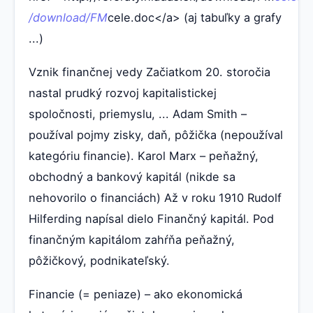
/download/FM
cele.doc</a> (aj tabuľky a grafy
...)
Vznik finančnej vedy Začiatkom 20. storočia
nastal prudký rozvoj kapitalistickej
spoločnosti, priemyslu, ... Adam Smith –
používal pojmy zisky, daň, pôžička (nepoužíval
kategóriu financie). Karol Marx – peňažný,
obchodný a bankový kapitál (nikde sa
nehovorilo o financiách) Až v roku 1910 Rudolf
Hilferding napísal dielo Finančný kapitál. Pod
finančným kapitálom zahŕňa peňažný,
pôžičkový, podnikateľský.
Financie (= peniaze) – ako ekonomická