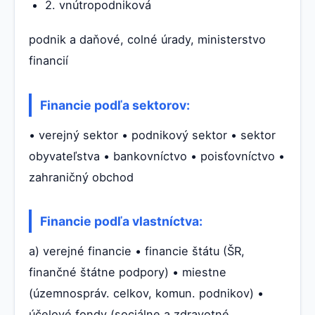
2. vnútropodniková
podnik a daňové, colné úrady, ministerstvo
financií
Financie podľa sektorov:
• verejný sektor • podnikový sektor • sektor
obyvateľstva • bankovníctvo • poisťovníctvo •
zahraničný obchod
Financie podľa vlastníctva:
a) verejné financie • financie štátu (ŠR,
finančné štátne podpory) • miestne
(územnospráv. celkov, komun. podnikov) •
účelové fondy (sociálne a zdravotné