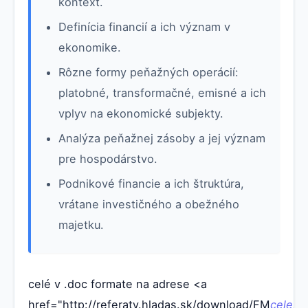
kontext.
Definícia financií a ich význam v
ekonomike.
Rôzne formy peňažných operácií:
platobné, transformačné, emisné a ich
vplyv na ekonomické subjekty.
Analýza peňažnej zásoby a jej význam
pre hospodárstvo.
Podnikové financie a ich štruktúra,
vrátane investičného a obežného
majetku.
celé v .doc formate na adrese <a
href="http://referaty.hladas.sk/download/FM
cele.do