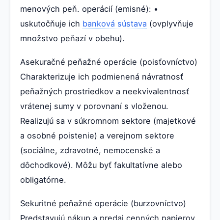
menových peň. operácií (emisné): •
uskutočňuje ich
banková sústava
(ovplyvňuje
množstvo peňazí v obehu).
Asekuračné peňažné operácie (poisťovníctvo)
Charakterizuje ich podmienená návratnosť
peňažných prostriedkov a neekvivalentnosť
vrátenej sumy v porovnaní s vloženou.
Realizujú sa v súkromnom sektore (majetkové
a osobné poistenie) a verejnom sektore
(sociálne, zdravotné, nemocenské a
dôchodkové). Môžu byť fakultatívne alebo
obligatórne.
Sekuritné peňažné operácie (burzovníctvo)
Predstavujú nákup a predaj cenných papierov