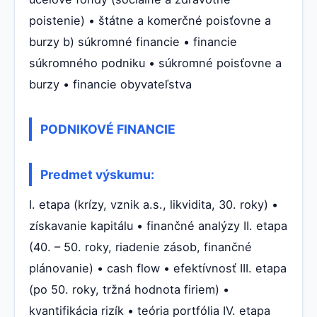
poistenie) • štátne a komerčné poisťovne a
burzy b) súkromné financie • financie
súkromného podniku • súkromné poisťovne a
burzy • financie obyvateľstva
PODNIKOVÉ FINANCIE
Predmet výskumu:
I. etapa (krízy, vznik a.s., likvidita, 30. roky) •
získavanie kapitálu • finančné analýzy II. etapa
(40. – 50. roky, riadenie zásob, finančné
plánovanie) • cash flow • efektívnosť III. etapa
(po 50. roky, tržná hodnota firiem) •
kvantifikácia rizík • teória portfólia IV. etapa