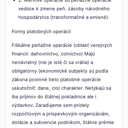
2. Menové operácie sú peňažné operácie
vedúce k zmene peň. zásoby národného
hospodárstva (transformačné a emisné).
Formy platobných operácií
Fiškálne peňažné operácie (oblasť verejných
financií: daňovníctvo, colníctvo) Majú
nenávratný (nie je isté či sa vrátia) a
obligatórny (ekonomické subjekty sú podľa
zákona povinné tieto platobné operácie
uskutočniť: dane, clo) charakter. Netýkajú sa
iba príjmov do štátnej pokladnice ale i
výdavkov. Zaraďujeme sem prídely
rozpočtovým a príspevkovým organizáciám,
dotácie a subvencie podnikom, štátne prémie