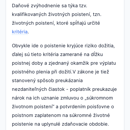
Daňové zvýhodnenie sa týka tzv.
kvalifikovaných životných poistení, tzn.
životných poistení, ktoré spĺňajú určité
kritéria
.
Obvykle ide o poistenie kryjúce riziko dožitia,
ďalej sú tieto kritéria zamerané na dĺžku
poistnej doby a zjednaný okamžik pre výplatu
poistného plenia při dožití.V zákone je tiež
stanovený spôsob preukázania
nezdaniteľných čiastok - poplatník preukazuje
nárok na ich uznanie zmluvou o „súkromnom
životnom poistení“ a potvrdením poisťovne o
poistnom zaplatenom na súkromné životné
poistenie na uplynulé zdaňovacie obdobie.