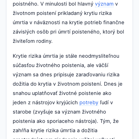
poistného. V minulosti bol hlavný
význam
v
životnom poistení prikladaný krytiu rizika
úmrtia v náväznosti na krytie potrieb finančne
závislých osôb pri úmrtí poisteného, ktorý bol
živiteľom rodiny.
Krytie rizika úmrtia je stále neodmysliteľnou
súčasťou životného poistenia, ale väčší
význam sa dnes pripisuje zaraďovaniu rizika
dožitia do krytia v životnom poistení. Dnes je
snahou uplatňovať životné poistenie ako
jeden z nástrojov kryjúcich
potreby
ľudí v
starobe (zvyšuje sa význam životného
poistenia ako sporiaceho nástroja). Tým, že
zahŕňa krytie rizika úmrtia a dožitia