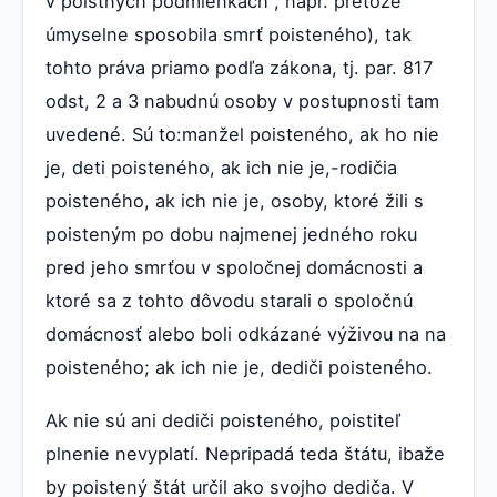
v poistných podmienkách , napr. pretože
úmyselne sposobila smrť poisteného), tak
tohto práva priamo podľa zákona, tj. par. 817
odst, 2 a 3 nabudnú osoby v postupnosti tam
uvedené. Sú to:manžel poisteného, ak ho nie
je, deti poisteného, ak ich nie je,-rodičia
poisteného, ak ich nie je, osoby, ktoré žili s
poisteným po dobu najmenej jedného roku
pred jeho smrťou v spoločnej domácnosti a
ktoré sa z tohto dôvodu starali o spoločnú
domácnosť alebo boli odkázané výživou na na
poisteného; ak ich nie je, dediči poisteného.
Ak nie sú ani dediči poisteného, poistiteľ
plnenie nevyplatí. Nepripadá teda štátu, ibaže
by poistený štát určil ako svojho dediča. V