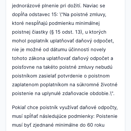
jednorázové plnenie pri dožití. Naviac se
dopĺňa odstavec 15: \"Na poistné zmluvy,
ktoré nespĺňajú podmienku minimálnej
poistnej čiastky (§ 15 odst. 13), u ktorých
mohol poplatník uplatňovať daňový odpočet,
nie je možné od dátumu účinnosti novely
tohoto zákona uplatňovať daňový odpočet a
poisťovne na takéto poistné zmluvy nebudú
poistníkom zasielať potvrdenie o poistnom
zaplatenom poplatníkom na súkromné životné
poistenie na uplynulé zdaňovacie obdobie.\".
Pokiaľ chce poistník využívať daňové odpočty,
musí spĺňať následujúce podmienky: Poistenie
musí byť zjednané minimálne do 60 roku