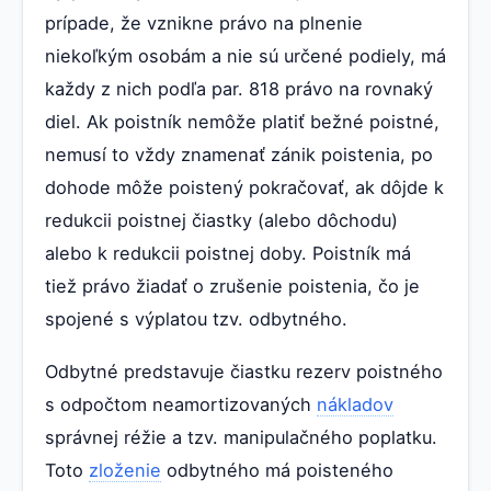
prípade, že vznikne právo na plnenie
niekoľkým osobám a nie sú určené podiely, má
každy z nich podľa par. 818 právo na rovnaký
diel. Ak poistník nemôže platiť bežné poistné,
nemusí to vždy znamenať zánik poistenia, po
dohode môže poistený pokračovať, ak dôjde k
redukcii poistnej čiastky (alebo dôchodu)
alebo k redukcii poistnej doby. Poistník má
tiež právo žiadať o zrušenie poistenia, čo je
spojené s výplatou tzv. odbytného.
Odbytné predstavuje čiastku rezerv poistného
s odpočtom neamortizovaných
nákladov
správnej réžie a tzv. manipulačného poplatku.
Toto
zloženie
odbytného má poisteného