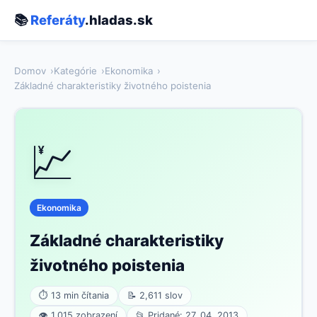
📚
Referáty
.hladas.sk
Domov
Kategórie
Ekonomika
Základné charakteristiky životného poistenia
💹
Ekonomika
Základné charakteristiky
životného poistenia
⏱ 13 min čítania
📝 2,611 slov
👁 1,015 zobrazení
📂 Pridané: 27. 04. 2013