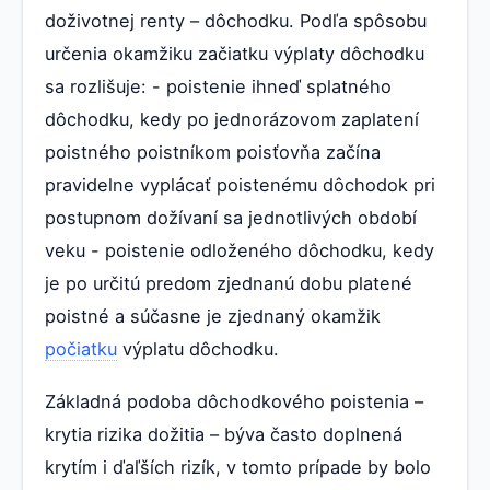
doživotnej renty – dôchodku. Podľa spôsobu
určenia okamžiku začiatku výplaty dôchodku
sa rozlišuje: - poistenie ihneď splatného
dôchodku, kedy po jednorázovom zaplatení
poistného poistníkom poisťovňa začína
pravidelne vyplácať poistenému dôchodok pri
postupnom dožívaní sa jednotlivých období
veku - poistenie odloženého dôchodku, kedy
je po určitú predom zjednanú dobu platené
poistné a súčasne je zjednaný okamžik
počiatku
výplatu dôchodku.
Základná podoba dôchodkového poistenia –
krytia rizika dožitia – býva často doplnená
krytím i ďaľších rizík, v tomto prípade by bolo