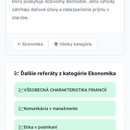
ktorý poskytuje doživotný dôchodok. Jeho výhody
zahŕňajú daňové úľavy a zabezpečenie príjmu v
starobe.
← Ekonomika
📚 Všetky kategórie
💹 Ďalšie referáty z kategórie Ekonomika
💹
VŠEOBECNÁ CHARAKTERISTIKA FINANCIÍ
💹
Komunikácia v manažmente
💹
Etika v podnikaní