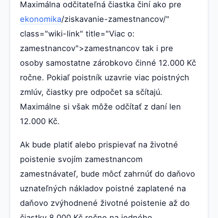
Maximálna odčitateľná čiastka činí ako pre
ekonomika
/ziskavanie-zamestnancov/"
class="wiki-link" title="Viac o:
zamestnancov">zamestnancov tak i pre
osoby samostatne zárobkovo činné 12.000 Kč
ročne. Pokiaľ poistník uzavrie viac poistných
zmlúv, čiastky pre odpočet sa sčítajú.
Maximálne si však môže odčítať z daní len
12.000 Kč.
Ak bude platiť alebo prispievať na životné
poistenie svojím zamestnancom
zamestnávateľ, bude môcť zahrnúť do daňovo
uznateľných nákladov poistné zaplatené na
daňovo zvýhodnené životné poistenie až do
čiastky 8 000 Kč ročne na jedného