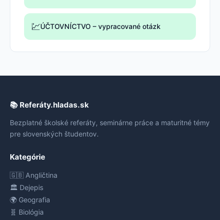
💹
ÚČTOVNÍCTVO – vypracované otázk
📚 Referáty.hladas.sk
Bezplatné školské referáty, seminárne práce a maturitné témy
pre slovenských študentov.
Kategórie
🇬🇧 Angličtina
🏛️ Dejepis
🌍 Geografia
🧬 Biológia