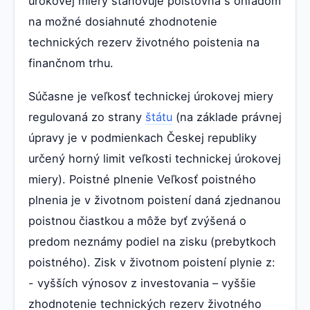
úrokovej miery stanovuje poisťovňa s ohľadom
na možné dosiahnuté zhodnotenie
technických rezerv životného poistenia na
finančnom trhu.
Súčasne je veľkosť technickej úrokovej miery
regulovaná zo strany
štátu
(na základe právnej
úpravy je v podmienkach Českej republiky
určený horný limit veľkosti technickej úrokovej
miery). Poistné plnenie Veľkosť poistného
plnenia je v životnom poistení daná zjednanou
poistnou čiastkou a môže byť zvýšená o
predom neznámy podiel na zisku (prebytkoch
poistného). Zisk v životnom poistení plynie z:
- vyšších výnosov z investovania – vyššie
zhodnotenie technických rezerv životného