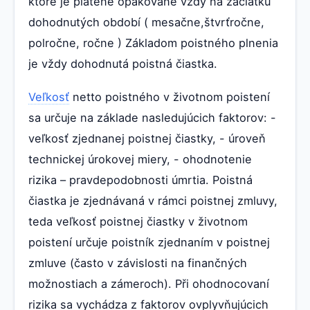
ktoré je platené opakovane vždy na začiatku
dohodnutých období ( mesačne,štvrťročne,
polročne, ročne ) Základom poistného plnenia
je vždy dohodnutá poistná čiastka.
Veľkosť
netto poistného v životnom poistení
sa určuje na základe nasledujúcich faktorov: -
veľkosť zjednanej poistnej čiastky, - úroveň
technickej úrokovej miery, - ohodnotenie
rizika – pravdepodobnosti úmrtia. Poistná
čiastka je zjednávaná v rámci poistnej zmluvy,
teda veľkosť poistnej čiastky v životnom
poistení určuje poistník zjednaním v poistnej
zmluve (často v závislosti na finančných
možnostiach a zámeroch). Při ohodnocovaní
rizika sa vychádza z faktorov ovplyvňujúcich