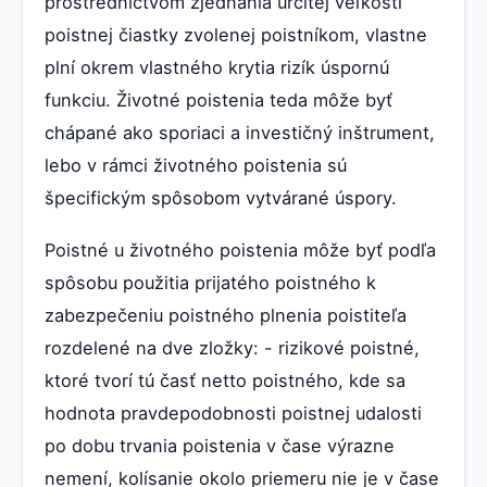
prostredníctvom zjednania určitej veľkosti
poistnej čiastky zvolenej poistníkom, vlastne
plní okrem vlastného krytia rizík úspornú
funkciu. Životné poistenia teda môže byť
chápané ako sporiaci a investičný inštrument,
lebo v rámci životného poistenia sú
špecifickým spôsobom vytvárané úspory.
Poistné u životného poistenia môže byť podľa
spôsobu použitia prijatého poistného k
zabezpečeniu poistného plnenia poistiteľa
rozdelené na dve zložky: - rizikové poistné,
ktoré tvorí tú časť netto poistného, kde sa
hodnota pravdepodobnosti poistnej udalosti
po dobu trvania poistenia v čase výrazne
nemení, kolísanie okolo priemeru nie je v čase