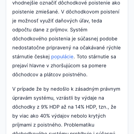
vhodnejšie označiť dôchodkové poistenie ako
poistenie zmiešané. V dôchodkovom poistení
je možnosť využiť daňových úľav, teda
odpočtu dane z príjmov. Systém
dôchodkového poistenia je súčasnej podobe
nedostatočne pripravený na očakávané rýchle
stárnutie českej
populácie
. Toto stárnutie sa
prejaví hlavne v zhoršujúcom sa pomere
dôchodcov a plátcov poistného.
V prípade že by nedošlo k zásadným právnym
úpravám systému, vzrástli by výdaje na
dôchodky z 9% HDP až na 14% HDP, tzn., že
by viac ako 40% výdajov nebolo krytých
príjmami z poistného. Problematiku
dôchodkového systému prehlbuje i súčasný