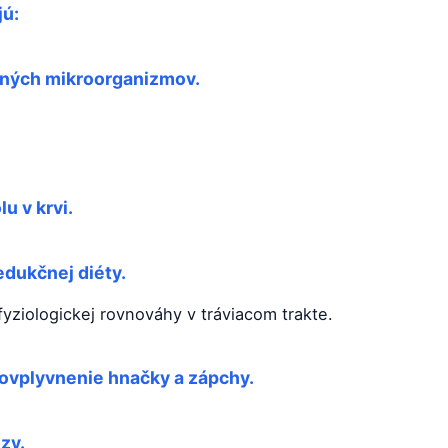
jú:
evných mikroorganizmov.
u v krvi.
dukčnej diéty.
yziologickej rovnováhy v tráviacom trakte.
, ovplyvnenie hnačky a zápchy.
ózy.