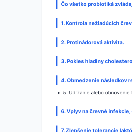
Čo všetko probiotiká zvláda
1. Kontrola nežiadúcich čr
2. Protinádorová aktivita.
3. Pokles hladiny cholesterol
4. Obmedzenie následkov re
5. Udržanie alebo obnovenie f
6. Vplyv na črevné infekcie
7. Zlepšenie tolerancie lakt