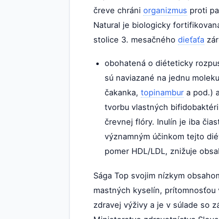
čreve chráni
organizmus
proti p
Natural je biologicky fortifiko
stolice 3. mesačného
dieťaťa
zár
obohatená o diéteticky rozpust
sú naviazané na jednu molekulu
čakanka,
topinambur
a pod.) a
tvorbu vlastných bifidobaktér
črevnej flóry. Inulín je iba 
významným účinkom tejto diéte
pomer HDL/LDL, znižuje obsah l
Sága Top svojim nízkym obsahom
mastných kyselín, prítomnosťou
zdravej výživy a je v súlade so