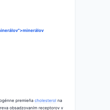
 minerálov">minerálov
inogénne premieňa
cholesterol
na
 čreva obsadzovaním receptorov v