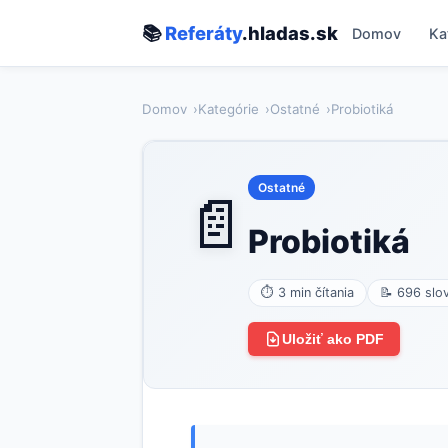
📚
Referáty
.hladas.sk
Domov
Ka
Domov
Kategórie
Ostatné
Probiotiká
Ostatné
📄
Probiotiká
⏱ 3 min čítania
📝 696 slo
Uložiť ako PDF