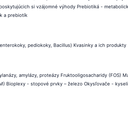
 poskytujúcich si vzájomné výhody Prebiotiká - metabolic
k a prebiotík
y, enterokoky, pediokoky, Bacillus) Kvasinky a ich produkt
ylanázy, amylázy, proteázy Fruktooligosacharidy (FOS) 
) Bioplexy - stopové prvky – železo Okysľovače - kyseli