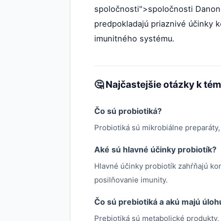
spoločnosti">spoločnosti Dano
predpokladajú priaznivé účinky 
imunitného systému.
🤔 Najčastejšie otázky k té
Čo sú probiotiká?
Probiotiká sú mikrobiálne preparáty,
Aké sú hlavné účinky probiotík?
Hlavné účinky probiotík zahŕňajú ko
posilňovanie imunity.
Čo sú prebiotiká a akú majú úloh
Prebiotiká sú metabolické produkty, k