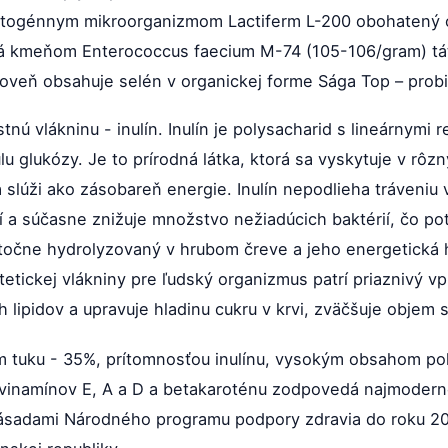
atogénnym mikroorganizmom Lactiferm L-200 obohatený o
vaná kmeňom Enterococcus faecium M-74 (105-106/gram) tát
oveň obsahuje selén v organickej forme Sága Top – probi
nú vlákninu - inulín. Inulín je polysacharid s lineárnymi 
 glukózy. Je to prírodná látka, ktorá sa vyskytuje v rôzn
 slúži ako zásobareň energie. Inulín nepodlieha tráveniu
ií a súčasne znižuje množstvo nežiadúcich baktérií, čo p
čiastočne hydrolyzovaný v hrubom čreve a jeho energetická 
tickej vlákniny pre ľudský organizmus patrí priaznivý vp
ipidov a upravuje hladinu cukru v krvi, zväčšuje objem st
 tuku - 35%, prítomnosťou inulínu, vysokým obsahom pol
 vinamínov E, A a D a betakaroténu zodpovedá najmoder
 zásadami Národného programu podpory zdravia do roku 20