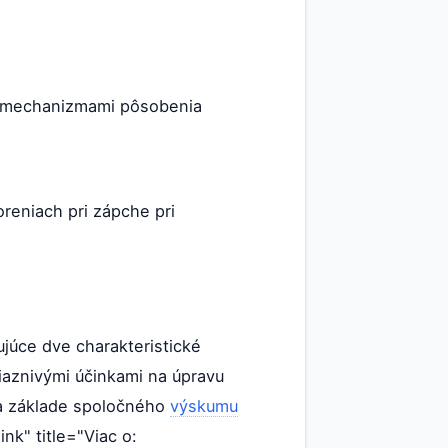
mi mechanizmami pôsobenia
reniach pri zápche pri
ujúce dve charakteristické
riaznivými účinkami na úpravu
 na základe spoločného
výskumu
ink" title="Viac o: