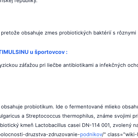
nskej republiky.
tov pretože obsahuje zmes probiotických baktérií s rôzny
TIMULSINU u športovcov :
ickou záťažou pri liečbe antibiotikami a infekčných ocho
e obsahuje probiotikum. Ide o fermentované mlieko obsah
bulgaricus a Streptococcus thermophilus, známe svojimi p
robiotický kmeň Lactobacillus casei DN-114 001, zvolený
olocnosti-druzstva-zdruzovanie-
podnikov
/" class="wiki-l