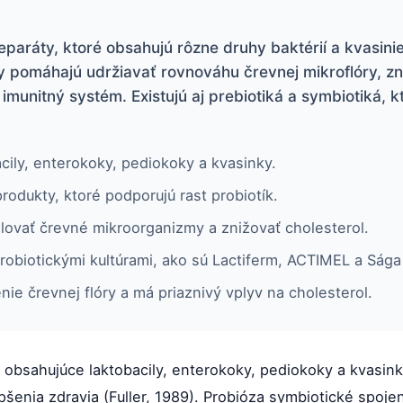
eparáty, ktoré obsahujú rôzne druhy baktérií a kvasini
ky pomáhajú udržiavať rovnováhu črevnej mikroflóry, zni
ú imunitný systém. Existujú aj prebiotiká a symbiotiká, 
cily, enterokoky, pediokoky a kvasinky.
rodukty, ktoré podporujú rast probiotík.
lovať črevné mikroorganizmy a znižovať cholesterol.
probiotickými kultúrami, ako sú Lactiferm, ACTIMEL a Sága
enie črevnej flóry a má priaznivý vplyv na cholesterol.
 obsahujúce laktobacily, enterokoky, pediokoky a kvasink
pšenia zdravia (Fuller, 1989). Probióza symbiotické spoje