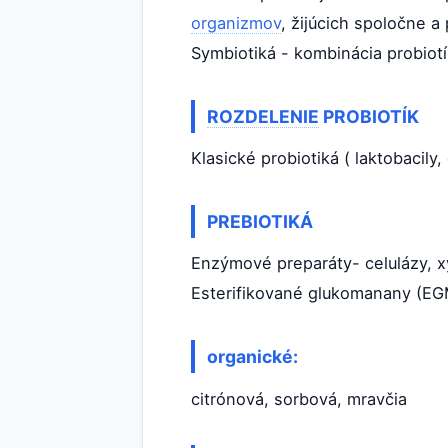
organizmov
, žijúcich spoločne a
Symbiotiká - kombinácia probiotí
ROZDELENIE
PROBIOTÍK
Klasické probiotiká ( laktobacil
PREBIOTIKÁ
Enzýmové preparáty- celulázy, x
Esterifikované glukomanany (EGM
organické:
citrónová, sorbová, mravčia