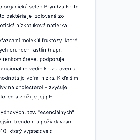
 organická selén Bryndza Forte
o baktéria je izolovaná zo
otická nízkotuková nátierka
reťazcami molekúl fruktózy, ktoré
ych druhoch rastlín (napr.
 v tenkom čreve, podporuje
otencionálne vedie k ozdraveniu
hodnota je veľmi nízka. K ďalším
lyv na cholesterol - zvyšuje
olice a znižuje jej pH.
yénových, tzv. "esenciálnych"
nejším trendom a požiadavkám
10, ktorý vypracovalo