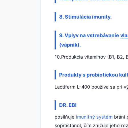
8. Stimulácia imunity.
9. Vplyv na vstrebávanie
vla
(vápnik).
10.Produkcia vitamínov (B1, B2, B
Produkty s probiotickou kul
Lactiferm L-400 používa sa pri v
DR. EBI
posilňuje
imunitný systém
bráni 
koprastanol, čím znižuje jeho r