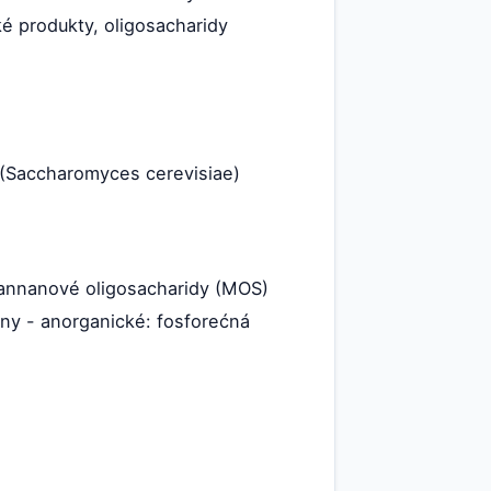
ké produkty, oligosacharidy
y (Saccharomyces cerevisiae)
Mannanové oligosacharidy (MOS)
ny - anorganické: fosforećná