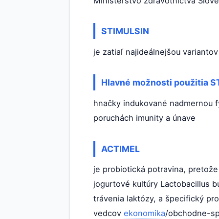
Ministerstvo zdravotníctva Slove
STIMULSIN
je zatiaľ najideálnejšou varian
Hlavné možnosti použitia S
hnačky indukované nadmernou fyz
poruchách imunity a únave
ACTIMEL
je probiotická potravina, pretož
jogurtové kultúry Lactobacillus 
trávenia laktózy, a špecifický p
vedcov
ekonomika
/obchodne-sp