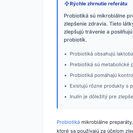
Rýchle zhrnutie referátu
Probiotiká sú mikrobiálne pr
zlepšenie zdravia. Tieto lát
zlepšujú trávenie a posilňuj
probiotík.
Probiotiká obsahujú laktoba
Prebiotiká sú metabolické p
Probiotiká pomáhajú kontro
Existujú rôzne produkty s 
Inulín je dôležitý pre zlepš
Probiotiká
mikrobiálne preparáty,
ktoré sa používajú za účelom zle