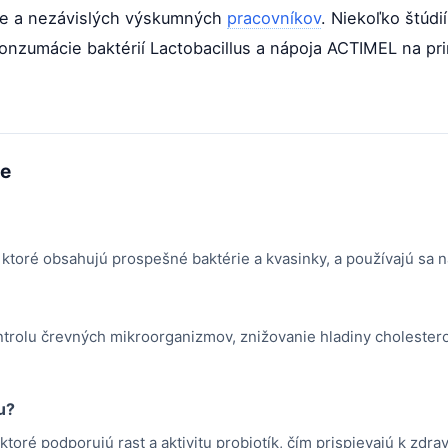
ne a nezávislých výskumných
pracovníkov
. Niekoľko štúdi
konzumácie baktérií Lactobacillus a nápoja ACTIMEL na pr
me
 ktoré obsahujú prospešné baktérie a kvasinky, a používajú sa n
ntrolu črevných mikroorganizmov, znižovanie hladiny cholestero
u?
toré podporujú rast a aktivitu probiotík, čím prispievajú k zdrav