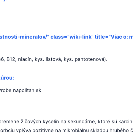
stnosti
-mineralov/" class="wiki-link" title="Viac o:
6, B12, niacín, kys. listová, kys. pantotenová).
túrou:
ýrobe napolitaniek
premene žlčových kyselín na sekundárne, ktoré sú karc
ezorbciu vplýva pozitívne na mikrobiálnu skladbu hrubého