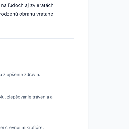
í na ľuďoch aj zvieratách
irodzenú obranu vrátane
a zlepšenie zdravia.
lu, zlepšovanie trávenia a
ej črevnej mikroflóre.