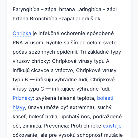
Faryngitída – zápal hrtana Laringitída - zápl
hrtana Bronchitída -zápal priedušiek,
Chrípka
je infekčné ochorenie spôsobené
RNA vírusom. Rýchle sa šíri po celom svete
počas sezónnych epidémií. Tri základné typy
vírusov chrípky: Chrípkové vírusy typu A —
infikujú cicavce a vtáctvo, Chrípkové vírusy
typu B — infikujú výhradne ľudí, Chrípkové
vírusy typu C — infikujúce výhradne ľudí.
Príznaky
: zvýšená telesná teplota,
bolesti
hlavy
, únava (môže byť extrémna), suchý
kašeľ, bolesť hrdla, upchatý nos, podráždené
oči, zimnica. Prevencia: Proti chrípke
existuje
očkovanie, ale pre vysokú schopnosť mutácie