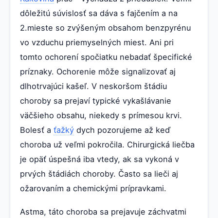
dôležitú súvislosť sa dáva s fajčením a na
2.mieste so zvýšeným obsahom benzpyrénu
vo vzduchu priemyselných miest. Ani pri
tomto ochorení spočiatku nebadať špecifické
príznaky. Ochorenie môže signalizovať aj
dlhotrvajúci kašeľ. V neskoršom štádiu
choroby sa prejaví typické vykašlávanie
väčšieho obsahu, niekedy s prímesou krvi.
Bolesť a
ťažký
dych pozorujeme až keď
choroba už veľmi pokročila. Chirurgická liečba
je opäť úspešná iba vtedy, ak sa vykoná v
prvých štádiách choroby. Často sa lieči aj
ožarovaním a chemickými prípravkami.
Astma, táto choroba sa prejavuje záchvatmi