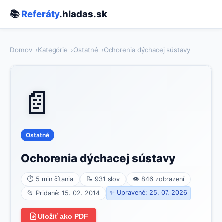
📚
Referáty
.hladas.sk
Domov
Kategórie
Ostatné
Ochorenia dýchacej sústavy
📄
Ostatné
Ochorenia dýchacej sústavy
⏱ 5 min čítania
📝 931 slov
👁 846 zobrazení
✨ Upravené: 25. 07. 2026
📂 Pridané: 15. 02. 2014
Uložiť ako PDF