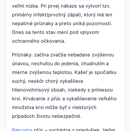
veľmi nízka. Pri prvej nákaze sa vytvorí tzv.
primárny infekt(prvotný zápal), ktorý má len
nepatrné príznaky a preto uniká pozornosti.
Dnes sa tento stav mení pod vplyvom
ochranného očkovania.
Príznaky: začína zvačša nebadane zvýšenou
únavou, nechuťou do jedenia, chudnutím a
mierne zvýšenou teplotou. Kašeľ je spočiatku
suchý, neskôr chorý vykašliava
hlienovohnisový obsah, niekedy s prímesou
krvi. Krvácanie z pľúc a vykašliavanie veľkého
množstva krvi môže byť v niektorých
prípadoch životu nebezpečné.
Rakovina
pľúc – vychádza z priedušiek. Veľmi