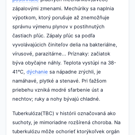
zápalovými zmenami. Mechúriky sa naplnia
výpotkom, ktorý porušuje až znemožňuje
správnu výmenu plynov v postihnutých
častiach pľúc. Zápaly pľúc sa podľa
vyvolávajúcich činiteľov delia na bakteriálne,
vírusové, parazitárne... Príznaky: začiatok
býva obyčajne náhly. Teplota vystúpi na 38-
41°C,
dýchanie
sa nápadne zrýchli, je
namáhavé, plytké a stenavé. Pri ťažšom
priebehu vzniká modré sfarbenie úst a
nechtov; ruky a nohy bývajú chladné.
Tuberkulóza(TBC) v histórii označovaná ako
suchoty, je mimoriadne rozšírená choroba. Na
tuberkulózu môže ochorieť ktorýkoľvek orgán