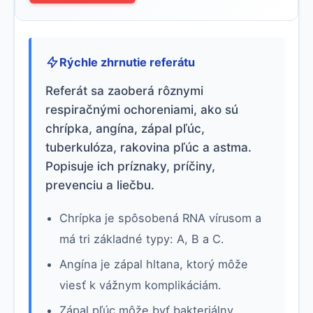
Rýchle zhrnutie referátu
Referát sa zaoberá rôznymi
respiračnými ochoreniami, ako sú
chrípka, angína, zápal pľúc,
tuberkulóza, rakovina pľúc a astma.
Popisuje ich príznaky, príčiny,
prevenciu a liečbu.
Chrípka je spôsobená RNA vírusom a
má tri základné typy: A, B a C.
Angína je zápal hltana, ktorý môže
viesť k vážnym komplikáciám.
Zápal pľúc môže byť bakteriálny,