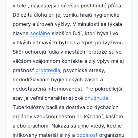
v tele , najčastejšie sú však postihnuté pľúca.
Dôležitú úlohu pri jej vzniku hrajú hygienické
pomery a úroveň výživy. V minulosti sa týkala
hlavne
sociálne
slabších ľudí, ktorí bývali vo
vlhkých a tmavých bytoch a trpeli podvýživou.
Skôr ochorejú ľudia v mestách, pretože sú vo
väčšom vzájomnom kontakte a zlý vplyv má aj
prašnosť
prostredia
, psychické stresy,
nedodržiavanie hygienických zásad a
nedostatočná informovanosť. Pre pokročilejší
stav je veľmi charakteristické
chudnutie
.
Tuberkulózny bacil sa dostáva do dýchacích
orgánov vzdušnou cestou pri kýchaní, kašľom
alebo prachom. Nákaza sa ujme vtedy, keď je
infikovaný materiál silný a
odolnosť
organizmu