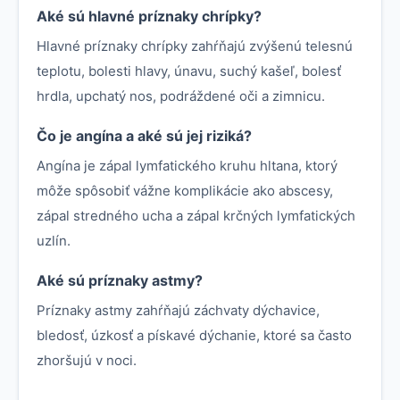
Aké sú hlavné príznaky chrípky?
Hlavné príznaky chrípky zahŕňajú zvýšenú telesnú
teplotu, bolesti hlavy, únavu, suchý kašeľ, bolesť
hrdla, upchatý nos, podráždené oči a zimnicu.
Čo je angína a aké sú jej riziká?
Angína je zápal lymfatického kruhu hltana, ktorý
môže spôsobiť vážne komplikácie ako abscesy,
zápal stredného ucha a zápal krčných lymfatických
uzlín.
Aké sú príznaky astmy?
Príznaky astmy zahŕňajú záchvaty dýchavice,
bledosť, úzkosť a pískavé dýchanie, ktoré sa často
zhoršujú v noci.