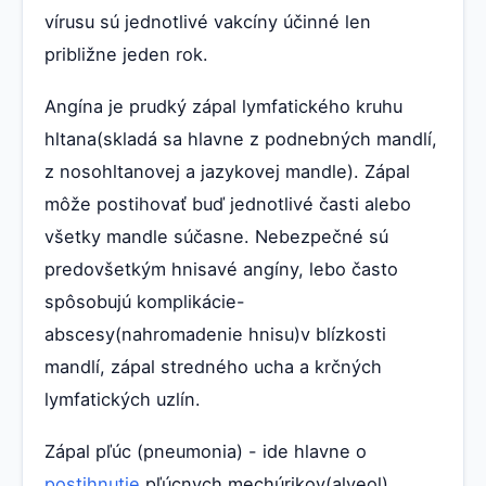
vírusu sú jednotlivé vakcíny účinné len
približne jeden rok.
Angína je prudký zápal lymfatického kruhu
hltana(skladá sa hlavne z podnebných mandlí,
z nosohltanovej a jazykovej mandle). Zápal
môže postihovať buď jednotlivé časti alebo
všetky mandle súčasne. Nebezpečné sú
predovšetkým hnisavé angíny, lebo často
spôsobujú komplikácie-
abscesy(nahromadenie hnisu)v blízkosti
mandlí, zápal stredného ucha a krčných
lymfatických uzlín.
Zápal pľúc (pneumonia) - ide hlavne o
postihnutie
pľúcnych mechúrikov(alveol)