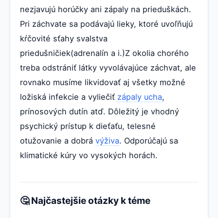
nezjavujú horúčky ani zápaly na prieduškách.
Pri záchvate sa podávajú lieky, ktoré uvoľňujú
kŕčovité sťahy svalstva
priedušničiek(adrenalín a i.)Z okolia chorého
treba odstrániť látky vyvolávajúce záchvat, ale
rovnako musíme likvidovať aj všetky možné
ložiská infekcie a vyliečiť
zápaly ucha
,
prínosových dutín atď. Dôležitý je vhodný
psychický prístup k dieťaťu, telesné
otužovanie a dobrá
výživa
. Odporúčajú sa
klimatické kúry vo vysokých horách.
🤔 Najčastejšie otázky k téme