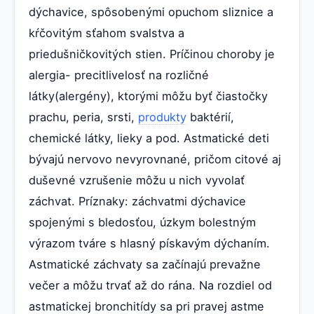
dýchavice, spôsobenými opuchom sliznice a
kŕčovitým sťahom svalstva a
priedušničkovitých stien. Príčinou choroby je
alergia- precitlivelosť na rozličné
látky(alergény), ktorými môžu byť čiastočky
prachu, peria, srsti,
produkty
baktérií,
chemické látky, lieky a pod. Astmatické deti
bývajú nervovo nevyrovnané, pričom citové aj
duševné vzrušenie môžu u nich vyvolať
záchvat. Príznaky: záchvatmi dýchavice
spojenými s bledosťou, úzkym bolestným
výrazom tváre s hlasný pískavým dýchaním.
Astmatické záchvaty sa začínajú prevažne
večer a môžu trvať až do rána. Na rozdiel od
astmatickej bronchitídy sa pri pravej astme