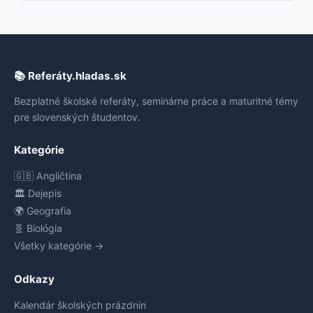
📚 Referáty.hladas.sk
Bezplatné školské referáty, seminárne práce a maturitné témy
pre slovenských študentov.
Kategórie
🇬🇧 Angličtina
🏛️ Dejepis
🌍 Geografia
🧬 Biológia
Všetky kategórie →
Odkazy
Kalendár školských prázdnin