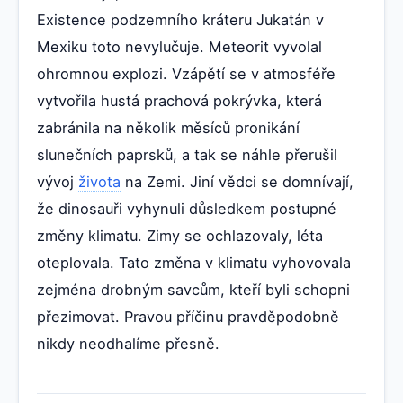
Existence podzemního kráteru Jukatán v
Mexiku toto nevylučuje. Meteorit vyvolal
ohromnou explozi. Vzápětí se v atmosféře
vytvořila hustá prachová pokrývka, která
zabránila na několik měsíců pronikání
slunečních paprsků, a tak se náhle přerušil
vývoj
života
na Zemi. Jiní vědci se domnívají,
že dinosauři vyhynuli důsledkem postupné
změny klimatu. Zimy se ochlazovaly, léta
oteplovala. Tato změna v klimatu vyhovovala
zejména drobným savcům, kteří byli schopni
přezimovat. Pravou příčinu pravděpodobně
nikdy neodhalíme přesně.