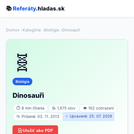
📚
Referáty
.hladas.sk
Domov
Kategórie
Biológia
Dinosauři
🧬
Biológia
Dinosauři
⏱ 8 min čítania
📝 1,675 slov
👁 162 zobrazení
✨ Upravené: 25. 07. 2026
📂 Pridané: 03. 11. 2013
Uložiť ako PDF