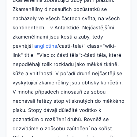
zkamenělina zobrazující zuby patří plazům.
Zkameněliny dinosauřích pozůstatků se
nacházely ve všech částech světa, na všech
kontinentech, i v Antarktidě. Nejčastějšími
zkamenělinami jsou kosti a zuby, tedy
pevnější
anglictina
/casti-tela/" class="wiki-
link" title="Viac o: části těla">části těla, které
nepodléhají tolik rozkladu jako měkké tkáně,
kůže a vnitřnosti. V pořadí druhé nejčastěji se
vyskytující zkameněliny jsou obtisky končetin.
V mnoha případech dinosauři za sebou
nechávali řetězy stop vtisknutých do měkkého
písku. Stopy dávají důležité vodítko k
poznatkům o rozšíření druhů. Rovněž se
dozvídáme o způsobu zaútočení na kořist.