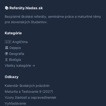
📚 Referáty.hladas.sk
Bezplatné školské referáty, seminárne práce a maturitné témy
pre slovenských študentov.
Kategórie
🇬🇧 Angličtina
🏛️ Dejepis
🌍 Geografia
🧬 Biológia
Všetky kategórie →
Odkazy
Kalendár školských prázdnin
Maturita a Testovanie 9 (2027)
Vzory žiadostí a ospravedlneniek
Vyhľadávanie