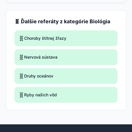
🧬 Ďalšie referáty z kategórie Biológia
🧬
Choroby štítnej žľazy
🧬
Nervová sústava
🧬
Druhy oceánov
🧬
Ryby našich vôd