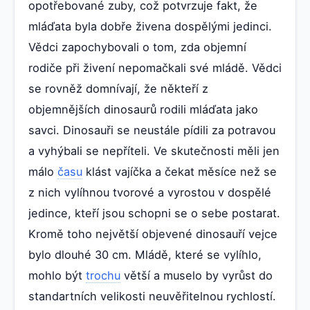
opotřebované zuby, což potvrzuje fakt, že
mláďata byla dobře živena dospělými jedinci.
Vědci zapochybovali o tom, zda objemní
rodiče při živení nepomačkali své mládě. Vědci
se rovněž domnívají, že někteří z
objemnějších dinosaurů rodili mláďata jako
savci. Dinosauři se neustále pídili za potravou
a vyhýbali se nepříteli. Ve skutečnosti měli jen
málo
času
klást vajíčka a čekat měsíce než se
z nich vylíhnou tvorové a vyrostou v dospělé
jedince, kteří jsou schopni se o sebe postarat.
Kromě toho největší objevené dinosauří vejce
bylo dlouhé 30 cm. Mládě, které se vylíhlo,
mohlo být
trochu
větší a muselo by vyrůst do
standartních velikosti neuvěřitelnou rychlostí.