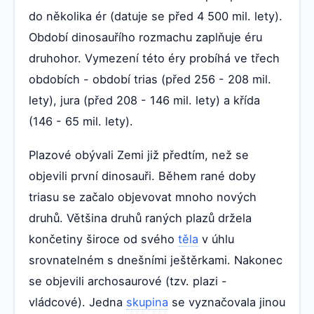
do několika ér (datuje se před 4 500 mil. lety).
Období dinosauřího rozmachu zaplňuje éru
druhohor. Vymezení této éry probíhá ve třech
obdobích - období trias (před 256 - 208 mil.
lety), jura (před 208 - 146 mil. lety) a křída
(146 - 65 mil. lety).
Plazové obývali Zemi již předtím, než se
objevili první dinosauři. Během rané doby
triasu se začalo objevovat mnoho nových
druhů. Většina druhů raných plazů držela
končetiny široce od svého
těla
v úhlu
srovnatelném s dnešními ještěrkami. Nakonec
se objevili archosaurové (tzv. plazi -
vládcové). Jedna
skupina
se vyznačovala jinou