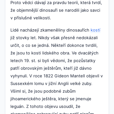
Proto vědci dávají za pravdu teorii, která tvrdí,
že objemnější dinosauři se narodili jako savci
v příslušné velikosti.
Lidé nacházejí zkameněliny dinosauřích
kostí
již stovky let. Nikdy však přesně nedokázali
určit, o co se jedná. Někteří dokonce tvrdili,
že jsou to kosti lidského obra. Ve dvacátých
letech 19. st. si byli vědomi, že pozůstatky
patří obrovským ještěrům, kteří již dávno
vyhynuli. V roce 1822 Gideon Mantell objevil v
Sussexkém lomu v jižní Anglii velké zuby.
Všiml si, že jsou podobné zubům
jihoamerického ještěra, který se jmenuje
leguán. Z tohoto objevu usoudil, že