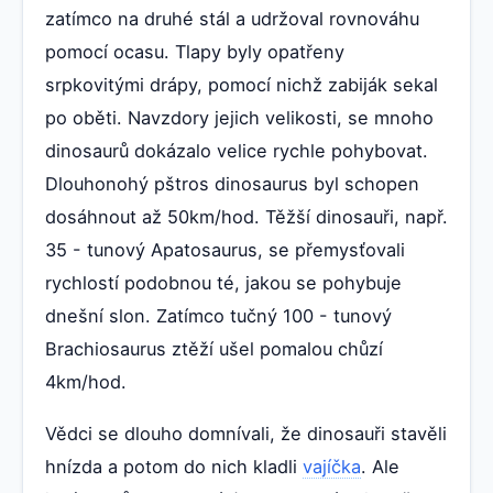
zatímco na druhé stál a udržoval rovnováhu
pomocí ocasu. Tlapy byly opatřeny
srpkovitými drápy, pomocí nichž zabiják sekal
po oběti. Navzdory jejich velikosti, se mnoho
dinosaurů dokázalo velice rychle pohybovat.
Dlouhonohý pštros dinosaurus byl schopen
dosáhnout až 50km/hod. Těžší dinosauři, např.
35 - tunový Apatosaurus, se přemysťovali
rychlostí podobnou té, jakou se pohybuje
dnešní slon. Zatímco tučný 100 - tunový
Brachiosaurus ztěží ušel pomalou chůzí
4km/hod.
Vědci se dlouho domnívali, že dinosauři stavěli
hnízda a potom do nich kladli
vajíčka
. Ale