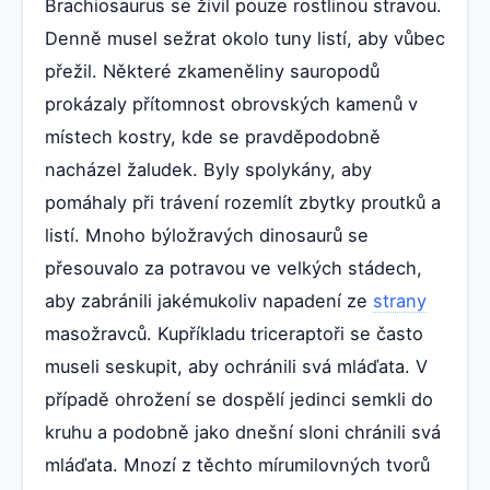
Brachiosaurus se živil pouze rostlinou stravou.
Denně musel sežrat okolo tuny listí, aby vůbec
přežil. Některé zkameněliny sauropodů
prokázaly přítomnost obrovských kamenů v
místech kostry, kde se pravděpodobně
nacházel žaludek. Byly spolykány, aby
pomáhaly při trávení rozemlít zbytky proutků a
listí. Mnoho býložravých dinosaurů se
přesouvalo za potravou ve velkých stádech,
aby zabránili jakémukoliv napadení ze
strany
masožravců. Kupříkladu triceraptoři se často
museli seskupit, aby ochránili svá mláďata. V
případě ohrožení se dospělí jedinci semkli do
kruhu a podobně jako dnešní sloni chránili svá
mláďata. Mnozí z těchto mírumilovných tvorů