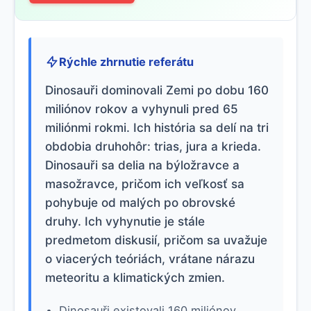
Rýchle zhrnutie referátu
Dinosauři dominovali Zemi po dobu 160
miliónov rokov a vyhynuli pred 65
miliónmi rokmi. Ich história sa delí na tri
obdobia druhohôr: trias, jura a krieda.
Dinosauři sa delia na býložravce a
masožravce, pričom ich veľkosť sa
pohybuje od malých po obrovské
druhy. Ich vyhynutie je stále
predmetom diskusií, pričom sa uvažuje
o viacerých teóriách, vrátane nárazu
meteoritu a klimatických zmien.
Dinosauři existovali 160 miliónov