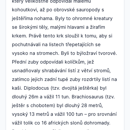
který velikostně odpovídal malému
kohoutkovi, až po obrovské sauropody s
ještěříma nohama. Byly to ohromné kreatury
se širokými těly, malými hlavami a žirafím
krkem. Právě tento krk sloužil k tomu, aby si
pochutnávali na listech třepetajících se
vysoko na stromech. Byli to býložraví tvorové.
Přední zuby odpovídali kolíčkům, jež
usnadňovaly shrabávání listí z větví stromů,
zatímco jejich zadní tupé zuby rozdrtily listí na
kaši. Diplodocus (tzv. dvojitá ještěrka) byl
dlouhý 26m a vážil 11 tun. Brachiosaurus (tzv.
ještěr s chobotem) byl dlouhý 28 metrů,
vysoký 13 metrů a vážil 100 tun – pro srovnání
vážil tolik co 16 afrických slonů dohromady.