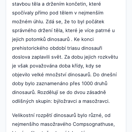
stavbou těla a držením končetin, které
spočívaly přímo pod tělem v nejmenším
možném úhlu. Zdá se, že to byl počátek
správného držení těla, které je více patrné u
jejich potomků dinosaurů . Ke konci
prehistorického období triasu dinosauři
doslova zaplavili svět. Za dobu jejich rozkvětu
je však považována doba křídy, kdy se
objevilo velké množství dinosaurů. Do dnešní
doby bylo zaznamenáno přes 1000 druhů
dinosaurů. Rozdělují se do dvou zásadně
odlišných skupin: býložravci a masožravci.
Velikostní rozpětí dinosaurů bylo různé, od
nejmenšího masožravého Compsognathuse,