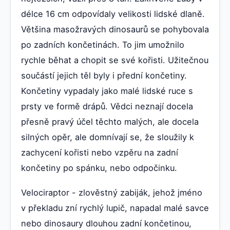
délce 16 cm odpovídaly velikosti lidské dlaně.
Většina masožravých dinosaurů se pohybovala
po zadních končetinách. To jim umožnilo
rychle běhat a chopit se své kořisti. Užitečnou
součástí jejich těl byly i přední končetiny.
Končetiny vypadaly jako malé lidské ruce s
prsty ve formě drápů. Vědci neznají docela
přesně pravý účel těchto malých, ale docela
silných opěr, ale domnívají se, že sloužily k
zachycení kořisti nebo vzpěru na zadní
končetiny po spánku, nebo odpočinku.
Velociraptor - zlověstný zabiják, jehož jméno
v překladu zní rychlý lupič, napadal malé savce
nebo dinosaury dlouhou zadní končetinou,