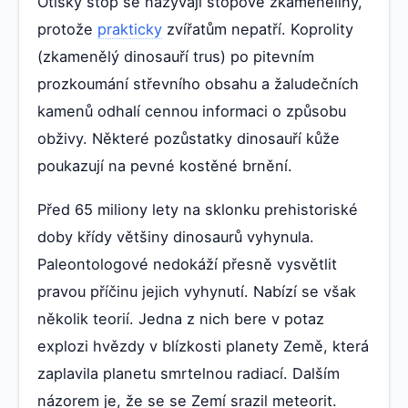
Otisky stop se nazývají stopové zkameněliny,
protože
prakticky
zvířatům nepatří. Koprolity
(zkamenělý dinosauří trus) po pitevním
prozkoumání střevního obsahu a žaludečních
kamenů odhalí cennou informaci o způsobu
obživy. Některé pozůstatky dinosauří kůže
poukazují na pevné kostěné brnění.
Před 65 miliony lety na sklonku prehistoriské
doby křídy většiny dinosaurů vyhynula.
Paleontologové nedokáží přesně vysvětlit
pravou příčinu jejich vyhynutí. Nabízí se však
několik teorií. Jedna z nich bere v potaz
explozi hvězdy v blízkosti planety Země, která
zaplavila planetu smrtelnou radiací. Dalším
názorem je, že se se Zemí srazil meteorit.