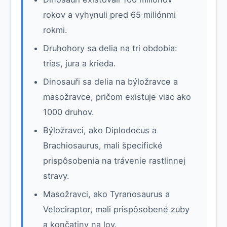
rokov a vyhynuli pred 65 miliónmi
rokmi.
Druhohory sa delia na tri obdobia:
trias, jura a krieda.
Dinosauři sa delia na býložravce a
masožravce, pričom existuje viac ako
1000 druhov.
Býložravci, ako Diplodocus a
Brachiosaurus, mali špecifické
prispôsobenia na trávenie rastlinnej
stravy.
Masožravci, ako Tyranosaurus a
Velociraptor, mali prispôsobené zuby
a končatiny na lov.