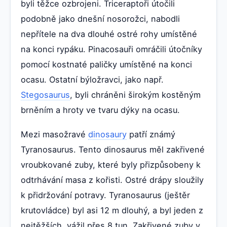
byli těžce ozbrojeni. Triceraptoři útočili
podobně jako dnešní nosorožci, nabodli
nepřítele na dva dlouhé ostré rohy umístěné
na konci rypáku. Pinacosauři omráčili útočníky
pomocí kostnaté paličky umístěné na konci
ocasu. Ostatní býložravci, jako např.
Stegosaurus
, byli chráněni širokým kostěným
brněním a hroty ve tvaru dýky na ocasu.
Mezi masožravé
dinosaury
patří známý
Tyranosaurus. Tento dinosaurus měl zakřivené
vroubkované zuby, které byly přizpůsobeny k
odtrhávání masa z kořisti. Ostré drápy sloužily
k přidržování potravy. Tyranosaurus (ještěr
krutovládce) byl asi 12 m dlouhý, a byl jeden z
nejtěžších, vážil přes 8 tun. Zakřivené zuby v