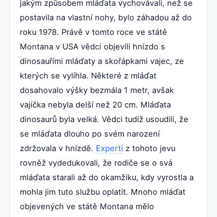
jakým způsobem mláďata vychovávali, než se
postavila na vlastní nohy, bylo záhadou až do
roku 1978. Právě v tomto roce ve státě
Montana v USA vědci objevili hnízdo s
dinosauřími mláďaty a skořápkami vajec, ze
kterých se vylíhla. Některé z mláďat
dosahovalo výšky bezmála 1 metr, avšak
vajíčka nebyla delší než 20 cm. Mláďata
dinosaurů byla velká. Vědci tudíž usoudili, že
se mláďata dlouho po svém narození
zdržovala v hnízdě.
Experti
z tohoto jevu
rovněž vydedukovali, že rodiče se o svá
mláďata starali až do okamžiku, kdy vyrostla a
mohla jim tuto službu oplatit. Mnoho mláďat
objevených ve státě Montana mělo