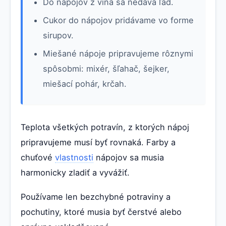
Do nápojov z vína sa nedáva ľad.
Cukor do nápojov pridávame vo forme
sirupov.
Miešané nápoje pripravujeme rôznymi
spôsobmi: mixér, šľahač, šejker,
miešací pohár, krčah.
Teplota všetkých potravín, z ktorých nápoj
pripravujeme musí byť rovnaká. Farby a
chuťové
vlastnosti
nápojov sa musia
harmonicky zladiť a vyvážiť.
Používame len bezchybné potraviny a
pochutiny, ktoré musia byť čerstvé alebo