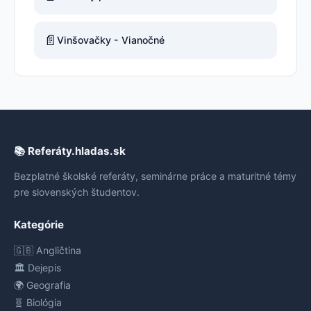
📄
Vinšovačky - Vianočné
📚 Referáty.hladas.sk
Bezplatné školské referáty, seminárne práce a maturitné témy
pre slovenských študentov.
Kategórie
🇬🇧 Angličtina
🏛️ Dejepis
🌍 Geografia
🧬 Biológia