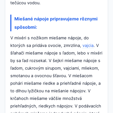
tečúcou vodou.
Miešané nápoje pripravujeme rôznymi
spôsobmi:
V mixéri s nožíkom miešame nápoje, do
ktorých sa pridáva ovocie, zmrzlina,
vajcia
. V
šľahači miešame nápoje s ľadom, lebo v mixéri
by sa ľad rozsekal. V šejkri miešame nápoje s
ľadom, cukrovým sirupom, vajciami, mliekom,
smotanou a ovocnou šťavou. V miešacom
pohári miešame riedke a priehľadné nápoje, a
to dlhou lyžičkou na miešanie nápojov. V
krčahoch miešame väčšie množstvá
priehľadných, riedkych nápojov. V podávacích