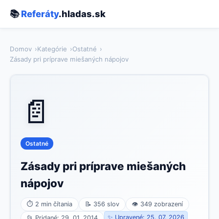
📚
Referáty
.hladas.sk
Domov
Kategórie
Ostatné
Zásady pri príprave miešaných nápojov
📄
Ostatné
Zásady pri príprave miešaných
nápojov
⏱ 2 min čítania
📝 356 slov
👁 349 zobrazení
✨ Upravené: 25. 07. 2026
📂 Pridané: 29. 01. 2014