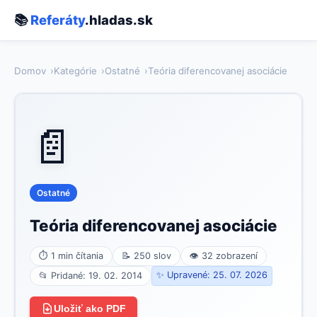
📚
Referáty
.hladas.sk
Domov
Kategórie
Ostatné
Teória diferencovanej asociácie
📄
Ostatné
Teória diferencovanej asociácie
⏱ 1 min čítania
📝 250 slov
👁 32 zobrazení
✨ Upravené: 25. 07. 2026
📂 Pridané: 19. 02. 2014
Uložiť ako PDF