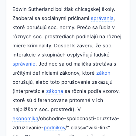
Edwin Sutherland bol žiak chicagskej školy.
Zaoberal sa sociálnymi príčinami
správania
,
ktoré porušujú soc. normy. Prečo sa ľudia v
rôznych soc. prostrediach podieľajú na rôznej
miere kriminality. Dospel k záveru, že soc.
interakcie v skupinách ovplyvňujú ľudské
správanie
. Jedinec sa od malička stretáva s
určitými definíciami zákonov, ktoré
zákon
porušujú, alebo toto porušovanie zakazujú
(interpretácie
zákona
sa rôznia podľa vzorov,
ktoré sú diferencovane prítomné v ich
najbližšom soc. prostredí). V
ekonomika
/obchodne-spolocnosti-druzstva-
zdruzovanie-
podnikov
/" class="wiki-link"