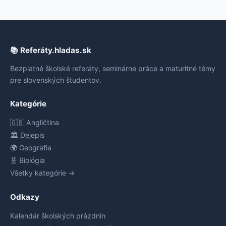
📚 Referáty.hladas.sk
Bezplatné školské referáty, seminárne práce a maturitné témy
pre slovenských študentov.
Kategórie
🇬🇧 Angličtina
🏛️ Dejepis
🌍 Geografia
🧬 Biológia
Všetky kategórie →
Odkazy
Kalendár školských prázdnin