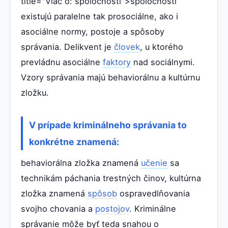
title="Viac o: spoločnosti">spoločnosti
existujú paralelne tak prosociálne, ako i
asociálne normy, postoje a spôsoby
správania. Delikvent je
človek
, u ktorého
prevládnu asociálne
faktory
nad sociálnymi.
Vzory správania majú behaviorálnu a kultúrnu
zložku.
V prípade kriminálneho správania to
konkrétne znamená:
behaviorálna zložka znamená
učenie
sa
technikám páchania trestných činov, kultúrna
zložka znamená
spôsob
ospravedlňovania
svojho chovania a
postojov
. Kriminálne
správanie môže byť teda snahou o