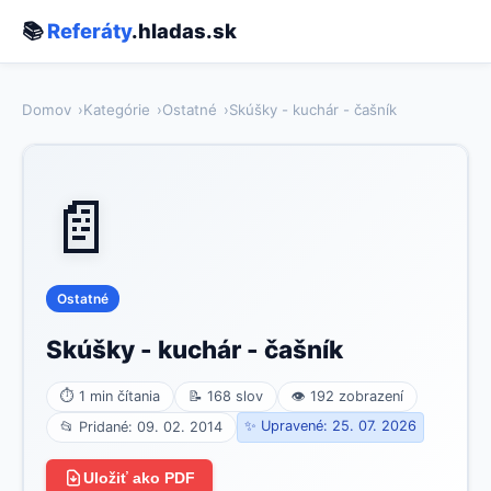
📚
Referáty
.hladas.sk
Domov
Kategórie
Ostatné
Skúšky - kuchár - čašník
📄
Ostatné
Skúšky - kuchár - čašník
⏱ 1 min čítania
📝 168 slov
👁 192 zobrazení
✨ Upravené: 25. 07. 2026
📂 Pridané: 09. 02. 2014
Uložiť ako PDF