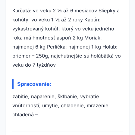
Kurčatá: vo veku 2 ½ až 6 mesiacov Sliepky a
kohúty: vo veku 1 ½ až 2 roky Kapún:
vykastrovaný kohút, ktorý vo veku jedného
roka má hmotnosť aspoň 2 kg Moriak:
najmenej 6 kg Perlička: najmenej 1 kg Holub:
priemer – 250g, najchutnejšie sú holúbätká vo
veku do 7 týždňov
Spracovanie:
zabitie, naparenie, šklbanie, vybratie
vnútorností, umytie, chladenie, mrazenie
chladená –