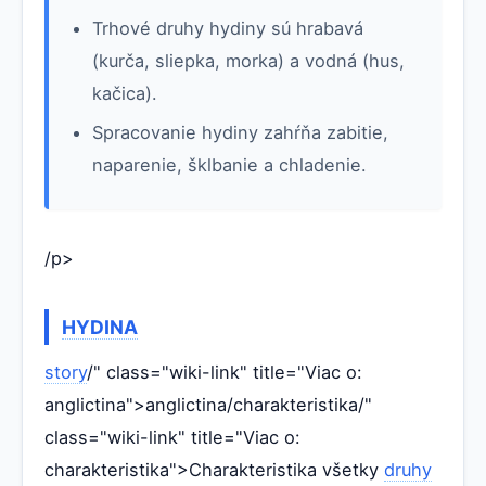
Trhové druhy hydiny sú hrabavá
(kurča, sliepka, morka) a vodná (hus,
kačica).
Spracovanie hydiny zahŕňa zabitie,
naparenie, šklbanie a chladenie.
/p>
HYDINA
story
/" class="wiki-link" title="Viac o:
anglictina">anglictina/charakteristika/"
class="wiki-link" title="Viac o:
charakteristika">Charakteristika všetky
druhy