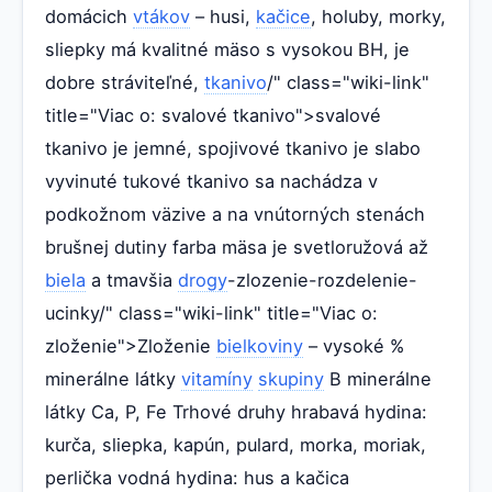
domácich
vtákov
– husi,
kačice
, holuby, morky,
sliepky má kvalitné mäso s vysokou BH, je
dobre stráviteľné,
tkanivo
/" class="wiki-link"
title="Viac o: svalové tkanivo">svalové
tkanivo je jemné, spojivové tkanivo je slabo
vyvinuté tukové tkanivo sa nachádza v
podkožnom väzive a na vnútorných stenách
brušnej dutiny farba mäsa je svetloružová až
biela
a tmavšia
drogy
-zlozenie-rozdelenie-
ucinky/" class="wiki-link" title="Viac o:
zloženie">Zloženie
bielkoviny
– vysoké %
minerálne látky
vitamíny
skupiny
B minerálne
látky Ca, P, Fe Trhové druhy hrabavá hydina:
kurča, sliepka, kapún, pulard, morka, moriak,
perlička vodná hydina: hus a kačica