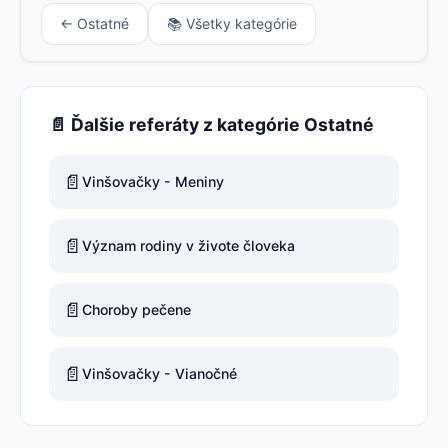
← Ostatné
📚 Všetky kategórie
📄 Ďalšie referáty z kategórie Ostatné
📄
Vinšovačky - Meniny
📄
Význam rodiny v živote človeka
📄
Choroby pečene
📄
Vinšovačky - Vianočné