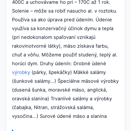
400C a uchovávame ho pri – 170C až 1 rok.
Solenie – môže sa robiť nasucho al. v roztoku.
Používa sa ako úprava pred údením. Údenie
využíva sa konzervačný účinok dymu a tepla
(pri nedokonalom spaľovaní vznikajú
rakovinotvorné látky), mäso získava farbu,
chuť a vôňu. Môžeme použiť studený, teplý al.
horúci dym. Druhy údenín: Drobné údené
výrobky
(párky, špekáčky) Mäkké salámy
(šunkové salámy...) Špeciálne mäsové výrobky
(dusená šunka, moravské mäso, anglická,
oravská slanina) Trvanlivé salámy a výrobky
(čabajka, Nitran, strážovská saláma,
vysočina...) Surové údené mäso a slanina