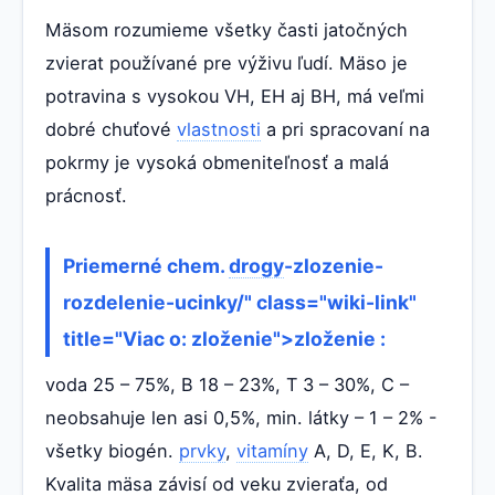
Mäsom rozumieme všetky časti jatočných
zvierat používané pre výživu ľudí. Mäso je
potravina s vysokou VH, EH aj BH, má veľmi
dobré chuťové
vlastnosti
a pri spracovaní na
pokrmy je vysoká obmeniteľnosť a malá
prácnosť.
Priemerné chem.
drogy
-zlozenie-
rozdelenie-ucinky/" class="wiki-link"
title="Viac o: zloženie">zloženie :
voda 25 – 75%, B 18 – 23%, T 3 – 30%, C –
neobsahuje len asi 0,5%, min. látky – 1 – 2% -
všetky biogén.
prvky
,
vitamíny
A, D, E, K, B.
Kvalita mäsa závisí od veku zvieraťa, od