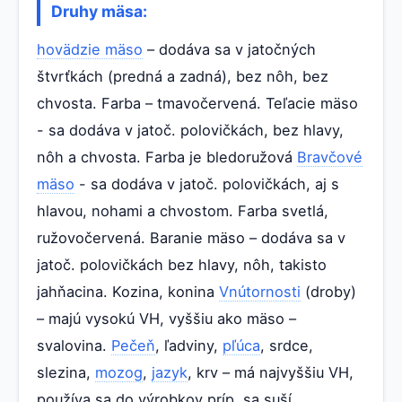
Druhy mäsa:
hovädzie mäso
– dodáva sa v jatočných
štvrťkách (predná a zadná), bez nôh, bez
chvosta. Farba – tmavočervená. Teľacie mäso
- sa dodáva v jatoč. polovičkách, bez hlavy,
nôh a chvosta. Farba je bledoružová
Bravčové
mäso
- sa dodáva v jatoč. polovičkách, aj s
hlavou, nohami a chvostom. Farba svetlá,
ružovočervená. Baranie mäso – dodáva sa v
jatoč. polovičkách bez hlavy, nôh, takisto
jahňacina. Kozina, konina
Vnútornosti
(droby)
– majú vysokú VH, vyššiu ako mäso –
svalovina.
Pečeň
, ľadviny,
pľúca
, srdce,
slezina,
mozog
,
jazyk
, krv – má najvyššiu VH,
používa sa do výrobkov príp. sa suší.