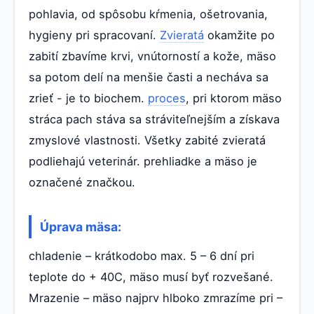
pohlavia, od spôsobu kŕmenia, ošetrovania,
hygieny pri spracovaní.
Zvieratá
okamžite po
zabití zbavíme krvi, vnútorností a kože, mäso
sa potom delí na menšie časti a necháva sa
zrieť - je to biochem.
proces
, pri ktorom mäso
stráca pach stáva sa stráviteľnejším a získava
zmyslové vlastnosti. Všetky zabité zvieratá
podliehajú veterinár. prehliadke a mäso je
označené značkou.
Úprava mäsa:
chladenie – krátkodobo max. 5 – 6 dní pri
teplote do + 40C, mäso musí byť rozvešané.
Mrazenie – mäso najprv hlboko zmrazíme pri –