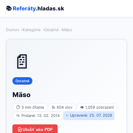
📚
Referáty
.hladas.sk
Domov
Kategórie
Ostatné
Mäso
📄
Ostatné
Mäso
⏱ 3 min čítania
📝 604 slov
👁 1,059 zobrazení
✨ Upravené: 25. 07. 2026
📂 Pridané: 13. 02. 2014
Uložiť ako PDF