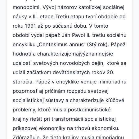
monopolmi. Vývoj názorov katolíckej sociálnej
náuky v III. etape Tretiu etapu tvorí obdobie od
roku 1991 až po súčasnú dobu. V tomto
období vydal pápež Ján Pavol II. tretiu sociálnu
encykliku „Centesimus annus“ (Stý rok). Pápež
hodnotí a charakterizuje najvýznamnejšie
udalosti svetových novodobých dejín, ktoré sa
udiali začiatkom deväťdesiatych rokov 20.
storočia. Pápež v encyklike venuje mimoriadnu
pozornosť aj príčinám rozpadu svetovej
socialistickej sústavy a charakterizuje kľúčové
problémy, ktoré musia postkomunistické
krajiny riešiť pri transformácii socialistickej
príkazovej ekonomiky na trhovú ekonomiku.
Zdôrazňuje, že tieto krajiny musia mimoriadnu