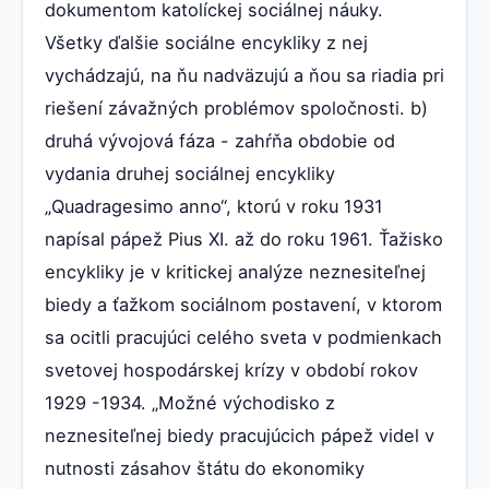
dokumentom katolíckej sociálnej náuky.
Všetky ďalšie sociálne encykliky z nej
vychádzajú, na ňu nadväzujú a ňou sa riadia pri
riešení závažných problémov spoločnosti. b)
druhá vývojová fáza - zahŕňa obdobie od
vydania druhej sociálnej encykliky
„Quadragesimo anno“, ktorú v roku 1931
napísal pápež Pius XI. až do roku 1961. Ťažisko
encykliky je v kritickej analýze neznesiteľnej
biedy a ťažkom sociálnom postavení, v ktorom
sa ocitli pracujúci celého sveta v podmienkach
svetovej hospodárskej krízy v období rokov
1929 -1934. „Možné východisko z
neznesiteľnej biedy pracujúcich pápež videl v
nutnosti zásahov štátu do ekonomiky