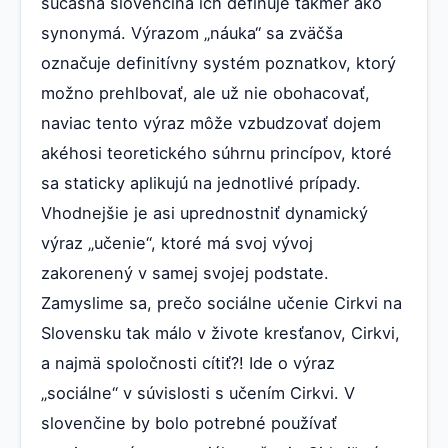
súčasná slovenčina ich definuje takmer ako
synonymá. Výrazom „náuka“ sa zväčša
označuje definitívny systém poznatkov, ktorý
možno prehlbovať, ale už nie obohacovať,
naviac tento výraz môže vzbudzovať dojem
akéhosi teoretického súhrnu princípov, ktoré
sa staticky aplikujú na jednotlivé prípady.
Vhodnejšie je asi uprednostniť dynamický
výraz „učenie“, ktoré má svoj vývoj
zakorenený v samej svojej podstate.
Zamyslime sa, prečo sociálne učenie Cirkvi na
Slovensku tak málo v živote kresťanov, Cirkvi,
a najmä spoločnosti cítiť?! Ide o výraz
„sociálne“ v súvislosti s učením Cirkvi. V
slovenčine by bolo potrebné používať