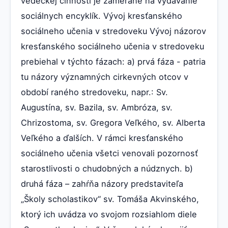
vedeckej činnosti je zamerané na vydávanie
sociálnych encyklík. Vývoj kresťanského
sociálneho učenia v stredoveku Vývoj názorov
kresťanského sociálneho učenia v stredoveku
prebiehal v týchto fázach: a) prvá fáza - patria
tu názory významných cirkevných otcov v
období raného stredoveku, napr.: Sv.
Augustína, sv. Bazila, sv. Ambróza, sv.
Chrizostoma, sv. Gregora Veľkého, sv. Alberta
Veľkého a ďalších. V rámci kresťanského
sociálneho učenia všetci venovali pozornosť
starostlivosti o chudobných a núdznych. b)
druhá fáza – zahŕňa názory predstaviteľa
„Školy scholastikov“ sv. Tomáša Akvinského,
ktorý ich uvádza vo svojom rozsiahlom diele