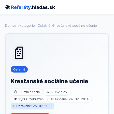
📚
Referáty
.hladas.sk
Domov
Kategórie
Ostatné
Kresťanské sociálne učenie
📄
Ostatné
Kresťanské sociálne učenie
⏱ 35 min čítania
📝 6,952 slov
👁 11,366 zobrazení
📂 Pridané: 24. 02. 2014
✨ Upravené: 25. 07. 2026