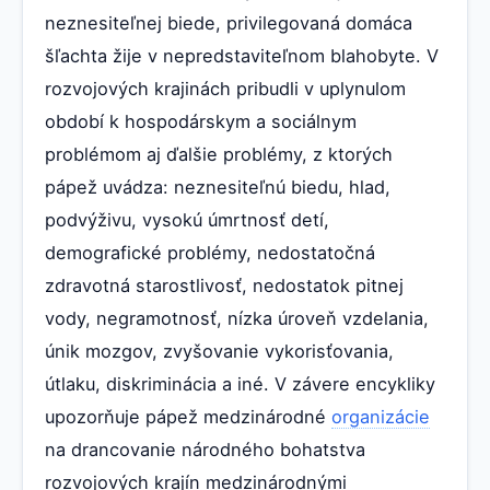
neznesiteľnej biede, privilegovaná domáca
šľachta žije v nepredstaviteľnom blahobyte. V
rozvojových krajinách pribudli v uplynulom
období k hospodárskym a sociálnym
problémom aj ďalšie problémy, z ktorých
pápež uvádza: neznesiteľnú biedu, hlad,
podvýživu, vysokú úmrtnosť detí,
demografické problémy, nedostatočná
zdravotná starostlivosť, nedostatok pitnej
vody, negramotnosť, nízka úroveň vzdelania,
únik mozgov, zvyšovanie vykorisťovania,
útlaku, diskriminácia a iné. V závere encykliky
upozorňuje pápež medzinárodné
organizácie
na drancovanie národného bohatstva
rozvojových krajín medzinárodnými