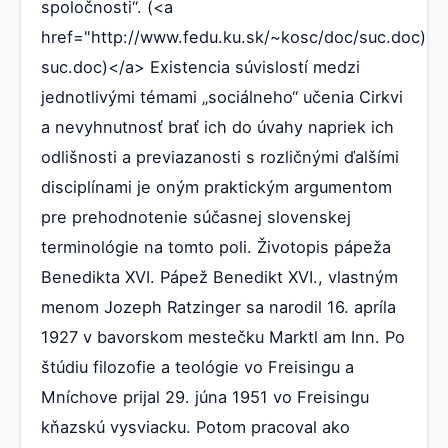
spoločnosti“. (<a
href="http://www.fedu.ku.sk/~kosc/doc/suc.doc)"
suc.doc)</a> Existencia súvislostí medzi
jednotlivými témami „sociálneho“ učenia Cirkvi
a nevyhnutnosť brať ich do úvahy napriek ich
odlišnosti a previazanosti s rozličnými ďalšími
disciplínami je oným praktickým argumentom
pre prehodnotenie súčasnej slovenskej
terminológie na tomto poli. Životopis pápeža
Benedikta XVI. Pápež Benedikt XVI., vlastným
menom Jozeph Ratzinger sa narodil 16. apríla
1927 v bavorskom mestečku Marktl am Inn. Po
štúdiu filozofie a teológie vo Freisingu a
Mníchove prijal 29. júna 1951 vo Freisingu
kňazskú vysviacku. Potom pracoval ako