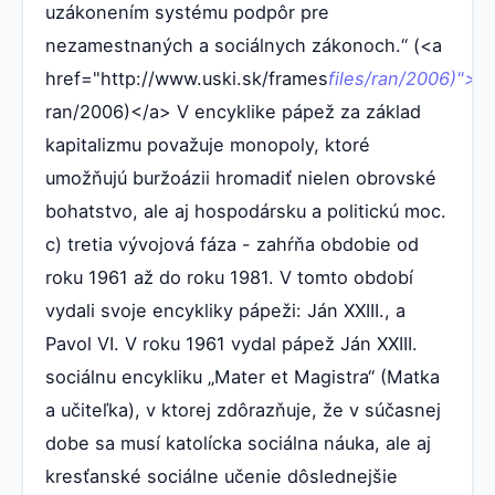
uzákonením systému podpôr pre
nezamestnaných a sociálnych zákonoch.“ (<a
href="http://www.uski.sk/frames
files/ran/2006)">w
ran/2006)</a> V encyklike pápež za základ
kapitalizmu považuje monopoly, ktoré
umožňujú buržoázii hromadiť nielen obrovské
bohatstvo, ale aj hospodársku a politickú moc.
c) tretia vývojová fáza - zahŕňa obdobie od
roku 1961 až do roku 1981. V tomto období
vydali svoje encykliky pápeži: Ján XXIII., a
Pavol VI. V roku 1961 vydal pápež Ján XXIII.
sociálnu encykliku „Mater et Magistra“ (Matka
a učiteľka), v ktorej zdôrazňuje, že v súčasnej
dobe sa musí katolícka sociálna náuka, ale aj
kresťanské sociálne učenie dôslednejšie