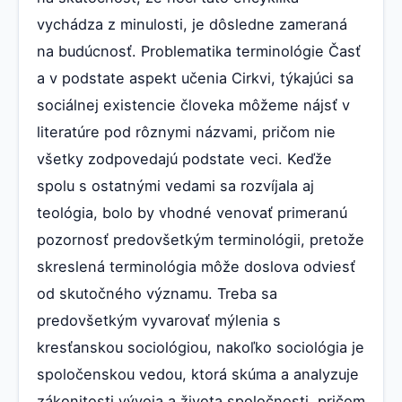
vychádza z minulosti, je dôsledne zameraná
na budúcnosť. Problematika terminológie Časť
a v podstate aspekt učenia Cirkvi, týkajúci sa
sociálnej existencie človeka môžeme nájsť v
literatúre pod rôznymi názvami, pričom nie
všetky zodpovedajú podstate veci. Keďže
spolu s ostatnými vedami sa rozvíjala aj
teológia, bolo by vhodné venovať primeranú
pozornosť predovšetkým terminológii, pretože
skreslená terminológia môže doslova odviesť
od skutočného významu. Treba sa
predovšetkým vyvarovať mýlenia s
kresťanskou sociológiou, nakoľko sociológia je
spoločenskou vedou, ktorá skúma a analyzuje
zákonitosti vývoja a života spoločnosti, pričom