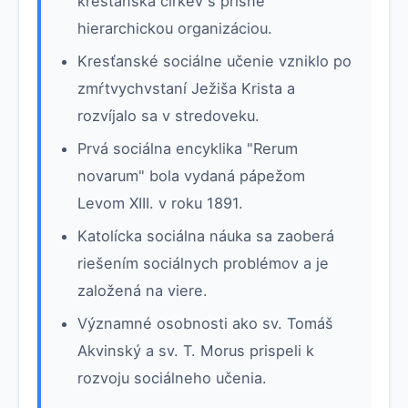
kresťanská cirkev s prísne
hierarchickou organizáciou.
Kresťanské sociálne učenie vzniklo po
zmŕtvychvstaní Ježiša Krista a
rozvíjalo sa v stredoveku.
Prvá sociálna encyklika "Rerum
novarum" bola vydaná pápežom
Levom XIII. v roku 1891.
Katolícka sociálna náuka sa zaoberá
riešením sociálnych problémov a je
založená na viere.
Významné osobnosti ako sv. Tomáš
Akvinský a sv. T. Morus prispeli k
rozvoju sociálneho učenia.