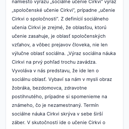
namiesto výrazu „sociálne učenie Cirkvi“ výraz
„spoločenské učenie Cirkvi“, prípadne „učenie
Cirkvi o spoločnosti“. Z definícií sociálneho
učenia Cirkvi je zrejmé, že oblasťou, ktorú
učenie zasahuje, je oblasť spoločenských
vzťahov, a vôbec prejavov človeka, nie len
výlučne oblasť sociálna. „Výraz sociálna náuka
Cirkvi na prvý pohľad trochu zavádza.
Vyvoláva v nás predstavu, že ide len o
sociálnu oblasť. Vybaví sa nám v mysli obraz
žobráka, bezdomovca, zdravotne
postihnutého, prípadne si spomenieme na
známeho, čo je nezamestnaný. Termín
sociálne náuka Cirkvi skrýva v sebe širší
záber. V skutočnosti ide o učenie Cirkvi o