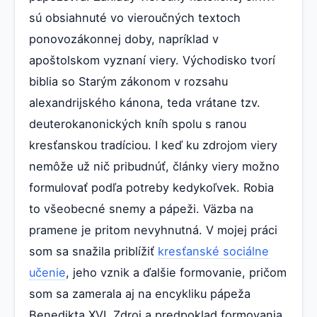
sú obsiahnuté vo vieroučných textoch
ponovozákonnej doby, napríklad v
apoštolskom vyznaní viery. Východisko tvorí
biblia so Starým zákonom v rozsahu
alexandrijského kánona, teda vrátane tzv.
deuterokanonických kníh spolu s ranou
kresťanskou tradíciou. I keď ku zdrojom viery
nemôže už nič pribudnúť, články viery možno
formulovať podľa potreby kedykoľvek. Robia
to všeobecné snemy a pápeži. Väzba na
pramene je pritom nevyhnutná. V mojej práci
som sa snažila priblížiť
kresťanské sociálne
učenie
, jeho vznik a ďalšie formovanie, pričom
som sa zamerala aj na encykliku pápeža
Benedikta XVI. Zdroj a predpoklad formovania