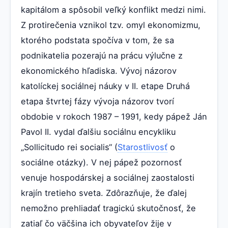
kapitálom a spôsobil veľký konflikt medzi nimi.
Z protirečenia vznikol tzv. omyl ekonomizmu,
ktorého podstata spočíva v tom, že sa
podnikatelia pozerajú na prácu výlučne z
ekonomického hľadiska. Vývoj názorov
katolíckej sociálnej náuky v II. etape Druhá
etapa štvrtej fázy vývoja názorov tvorí
obdobie v rokoch 1987 – 1991, kedy pápež Ján
Pavol II. vydal ďalšiu sociálnu encykliku
„Sollicitudo rei socialis“ (
Starostlivosť
o
sociálne otázky). V nej pápež pozornosť
venuje hospodárskej a sociálnej zaostalosti
krajín tretieho sveta. Zdôrazňuje, že ďalej
nemožno prehliadať tragickú skutočnosť, že
zatiaľ čo väčšina ich obyvateľov žije v