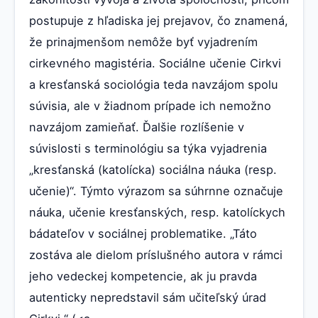
postupuje z hľadiska jej prejavov, čo znamená,
že prinajmenšom nemôže byť vyjadrením
cirkevného magistéria. Sociálne učenie Cirkvi
a kresťanská sociológia teda navzájom spolu
súvisia, ale v žiadnom prípade ich nemožno
navzájom zamieňať. Ďalšie rozlíšenie v
súvislosti s terminológiu sa týka vyjadrenia
„kresťanská (katolícka) sociálna náuka (resp.
učenie)“. Týmto výrazom sa súhrnne označuje
náuka, učenie kresťanských, resp. katolíckych
bádateľov v sociálnej problematike. „Táto
zostáva ale dielom príslušného autora v rámci
jeho vedeckej kompetencie, ak ju pravda
autenticky nepredstavil sám učiteľský úrad