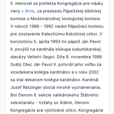
II. menoval za prefekta Kongregácie pre náuku
viery
v Ríme
, za predsedu Pápežskej biblickej
komisie a Medzinárodnej teologickej komisie.
V rokoch 1986 - 1992 viedol Pápežskú komisiu
pre zostavenie Katechizmu Katolíckej cirkvi. V
konzistóriu 5. apríla 1993 ho pápež Ján Pavol
II. povýšil na kardinála biskupa suburbikarskej
diecézy Velletri-Segni. Dňa 9. novembra 1998
Svätý Otec Ján Pavol II. potvrdil jeho voľbu za
vicedekana kolégia kardinálov a v roku 2002
sa stal dekanom kolégia kardinálov. Kardinál
Jozef Ratzinger dostal mnohé vyznamenania.
Bol členom II. sekcie vatikánskeho Štátneho
sekretariátu - Vzťahy so štátmi, členom
Kongregácie pre východné cirkvi, Kongregácie