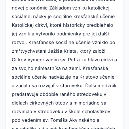
novej ekonómie Základom vzniku katolíckej
sociálnej náuky je sociálne kresťanské učenie
Katolíckej cirkvi, ktoré historicky predbiehalo
jej vznik a vytvorilo podmienky pre jej ďalší
rozvoj. Kresťanské sociálne učenie vzniklo po
zmŕtvychvstaní Ježiša Krista, ktorý založil
Cirkev vymenovaním sv. Petra za hlavu cirkvi a
za svojho námestníka na zemi. Kresťanské
sociálne učenie nadväzuje na Kristovo učenie
a začalo sa rozvíjať v staroveku. Ďalší medzník
predstavuje obdobie raného stredoveku v
dielach cirkevných otcov a mimoriadne sa
rozvinulo v stredoveku v škole scholastikov
pod vedením sv. Tomáša Akvinského a
vyvrcholilo v dielach kresťanských utopických