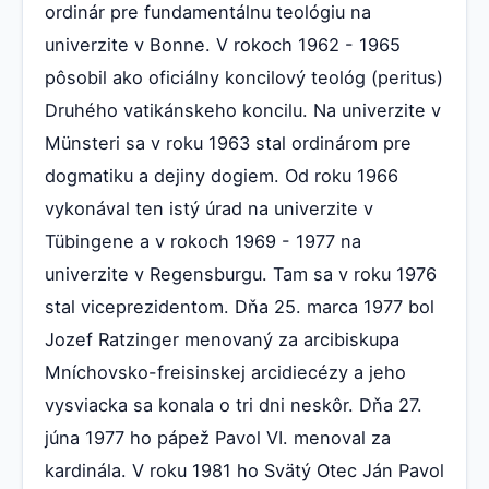
ordinár pre fundamentálnu teológiu na
univerzite v Bonne. V rokoch 1962 - 1965
pôsobil ako oficiálny koncilový teológ (peritus)
Druhého vatikánskeho koncilu. Na univerzite v
Münsteri sa v roku 1963 stal ordinárom pre
dogmatiku a dejiny dogiem. Od roku 1966
vykonával ten istý úrad na univerzite v
Tübingene a v rokoch 1969 - 1977 na
univerzite v Regensburgu. Tam sa v roku 1976
stal viceprezidentom. Dňa 25. marca 1977 bol
Jozef Ratzinger menovaný za arcibiskupa
Mníchovsko-freisinskej arcidiecézy a jeho
vysviacka sa konala o tri dni neskôr. Dňa 27.
júna 1977 ho pápež Pavol VI. menoval za
kardinála. V roku 1981 ho Svätý Otec Ján Pavol