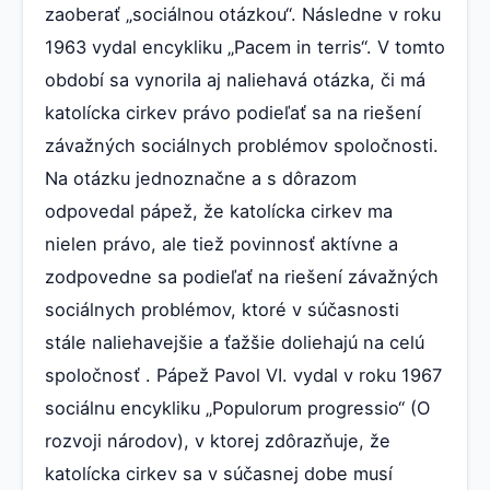
zaoberať „sociálnou otázkou“. Následne v roku
1963 vydal encykliku „Pacem in terris“. V tomto
období sa vynorila aj naliehavá otázka, či má
katolícka cirkev právo podieľať sa na riešení
závažných sociálnych problémov spoločnosti.
Na otázku jednoznačne a s dôrazom
odpovedal pápež, že katolícka cirkev ma
nielen právo, ale tiež povinnosť aktívne a
zodpovedne sa podieľať na riešení závažných
sociálnych problémov, ktoré v súčasnosti
stále naliehavejšie a ťažšie doliehajú na celú
spoločnosť . Pápež Pavol VI. vydal v roku 1967
sociálnu encykliku „Populorum progressio“ (O
rozvoji národov), v ktorej zdôrazňuje, že
katolícka cirkev sa v súčasnej dobe musí