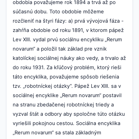
obdobia považujeme rok 1894 a trvá až po
súčasnú dobu. Toto obdobie môžeme
rozčleniť na štyri fázy: a) prvá vývojová fáza -
zahŕňa obdobie od roku 1891, v ktorom pápež
Lev XIII. vydal prvú sociálnu encykliku „Rerum
novarum“ a položil tak základ pre vznik
katolíckej sociálnej náuky ako vedy, a trvalo až
do roku 1931. Za kľúčový problém, ktorý rieši
táto encyklika, považujeme spôsob riešenia
tzv. „robotníckej otázky“. Pápež Lev XIII. sa v
sociálnej encyklike „Rerum novarum“ postavil
na stranu zbedačenej robotníckej triedy a
vyzval štát a odbory aby spoločne túto otázku
vyriešili pokojnou cestou. Sociálna encyklika
„Rerum novarum“ sa stala základným