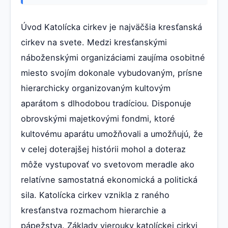
Úvod Katolícka cirkev je najväčšia kresťanská
cirkev na svete. Medzi kresťanskými
náboženskými organizáciami zaujíma osobitné
miesto svojím dokonale vybudovaným, prísne
hierarchicky organizovaným kultovým
aparátom s dlhodobou tradíciou. Disponuje
obrovskými majetkovými fondmi, ktoré
kultovému aparátu umožňovali a umožňujú, že
v celej doterajšej histórii mohol a doteraz
môže vystupovať vo svetovom meradle ako
relatívne samostatná ekonomická a politická
sila. Katolícka cirkev vznikla z raného
kresťanstva rozmachom hierarchie a
pápežstva. Základy vierouky katolíckej cirkvi