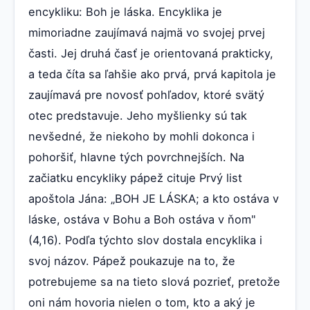
encykliku: Boh je láska. Encyklika je
mimoriadne zaujímavá najmä vo svojej prvej
časti. Jej druhá časť je orientovaná prakticky,
a teda číta sa ľahšie ako prvá, prvá kapitola je
zaujímavá pre novosť pohľadov, ktoré svätý
otec predstavuje. Jeho myšlienky sú tak
nevšedné, že niekoho by mohli dokonca i
pohoršiť, hlavne tých povrchnejších. Na
začiatku encykliky pápež cituje Prvý list
apoštola Jána: „BOH JE LÁSKA; a kto ostáva v
láske, ostáva v Bohu a Boh ostáva v ňom"
(4,16). Podľa týchto slov dostala encyklika i
svoj názov. Pápež poukazuje na to, že
potrebujeme sa na tieto slová pozrieť, pretože
oni nám hovoria nielen o tom, kto a aký je