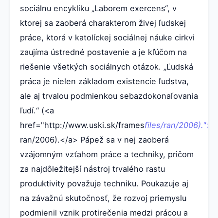
sociálnu encykliku „Laborem exercens“, v
ktorej sa zaoberá charakterom živej ľudskej
práce, ktorá v katolíckej sociálnej náuke cirkvi
zaujíma ústredné postavenie a je kľúčom na
riešenie všetkých sociálnych otázok. „Ľudská
práca je nielen základom existencie ľudstva,
ale aj trvalou podmienkou sebazdokonaľovania
ľudí.“ (<a
href="http://www.uski.sk/frames
files/ran/2006).">
ran/2006).</a> Pápež sa v nej zaoberá
vzájomným vzťahom práce a techniky, pričom
za najdôležitejší nástroj trvalého rastu
produktivity považuje techniku. Poukazuje aj
na závažnú skutočnosť, že rozvoj priemyslu
podmienil vznik protirečenia medzi prácou a