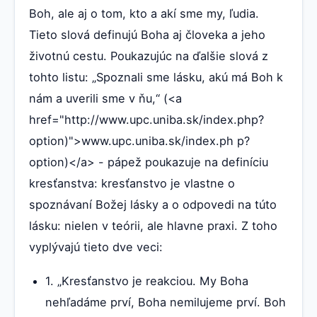
Boh, ale aj o tom, kto a akí sme my, ľudia.
Tieto slová definujú Boha aj človeka a jeho
životnú cestu. Poukazujúc na ďalšie slová z
tohto listu: „Spoznali sme lásku, akú má Boh k
nám a uverili sme v ňu,“ (<a
href="http://www.upc.uniba.sk/index.php?
option)">www.upc.uniba.sk/index.ph p?
option)</a> - pápež poukazuje na definíciu
kresťanstva: kresťanstvo je vlastne o
spoznávaní Božej lásky a o odpovedi na túto
lásku: nielen v teórii, ale hlavne praxi. Z toho
vyplývajú tieto dve veci:
1. „Kresťanstvo je reakciou. My Boha
nehľadáme prví, Boha nemilujeme prví. Boh