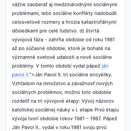
vážne zaoberať aj medzinárodnými sociálnymi
problémami, lebo sociálne konflikty nadobudli
celosvetové rozmery a hrozia katastrofálnymi
dôsledkami pre celé ľudstvo. d) štvrtá
vývojová fáza - zahŕňa obdobie od roku 1981
až po súčasné obdobie, ktoré je bohaté na
významné svetové udalosti a nové sociálne
problémy. V tomto období vydal pápež
ján
pavol ii
.">Ján Pavol II. tri sociálne encykliky.
Vzhľadom na množstvo a závažnosť nových
sociálnych problémov, možno toto obdobie
rozdeliť na tri vývojové etapy: Vývoj názorov
katolíckej sociálnej náuky v I. etape Prvú etapu
vývoja tvorí obdobie rokov 1981 – 1987. Pápež
Ján Pavol II., vydal v roku 1981 svoju prvú