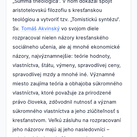
„Summa theologica“. V ňom dokázal spojiť
aristotelovskú filozofiu s kresťanskou
teológiou a vytvoriť tzv. „Tomistickú syntézu“.
Sv.
Tomáš Akvinský
vo svojom diele
rozpracoval nielen názory kresťanského
sociálneho učenia, ale aj mnohé ekonomické
názory, najvýznamnejšie: teórie hodnoty,
vlastníctva, štátu, výmeny, spravodlivej ceny,
spravodlivej mzdy a mnohé iné. Významné
miesto zaujíma teória a obhajoba súkromného
vlastníctva, ktoré považuje za prirodzené
právo človeka, zdôvodnil nutnosť a význam
súkromného vlastníctva a jeho zlúčiteľnosť s
kresťanstvom. Veľkú zásluhu na rozpracovaní
jeho názorov majú aj jeho nasledovníci –