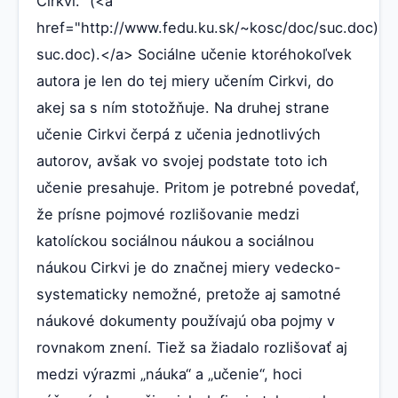
Cirkvi.“ (<a
href="http://www.fedu.ku.sk/~kosc/doc/suc.doc)."
suc.doc).</a> Sociálne učenie ktoréhokoľvek
autora je len do tej miery učením Cirkvi, do
akej sa s ním stotožňuje. Na druhej strane
učenie Cirkvi čerpá z učenia jednotlivých
autorov, avšak vo svojej podstate toto ich
učenie presahuje. Pritom je potrebné povedať,
že prísne pojmové rozlišovanie medzi
katolíckou sociálnou náukou a sociálnou
náukou Cirkvi je do značnej miery vedecko-
systematicky nemožné, pretože aj samotné
náukové dokumenty používajú oba pojmy v
rovnakom znení. Tiež sa žiadalo rozlišovať aj
medzi výrazmi „náuka“ a „učenie“, hoci