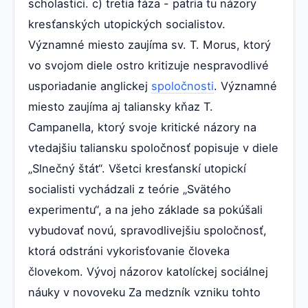
scholastici. c) tretia fáza - patria tu názory
kresťanských utopických socialistov.
Významné miesto zaujíma sv. T. Morus, ktorý
vo svojom diele ostro kritizuje nespravodlivé
usporiadanie anglickej
spoločnosti
. Významné
miesto zaujíma aj taliansky kňaz T.
Campanella, ktorý svoje kritické názory na
vtedajšiu taliansku spoločnosť popisuje v diele
„Slnečný štát“. Všetci kresťanskí utopickí
socialisti vychádzali z teórie „Svätého
experimentu“, a na jeho základe sa pokúšali
vybudovať novú, spravodlivejšiu spoločnosť,
ktorá odstráni vykorisťovanie človeka
človekom. Vývoj názorov katolíckej sociálnej
náuky v novoveku Za medzník vzniku tohto