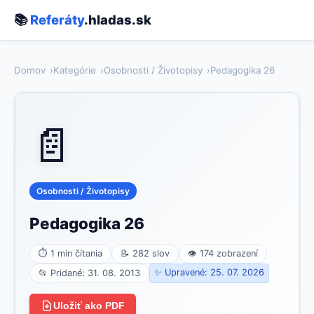
📚
Referáty
.hladas.sk
Domov
Kategórie
Osobnosti / Životopisy
Pedagogika 26
📄
Osobnosti / Životopisy
Pedagogika 26
⏱ 1 min čítania
📝 282 slov
👁 174 zobrazení
✨ Upravené: 25. 07. 2026
📂 Pridané: 31. 08. 2013
Uložiť ako PDF