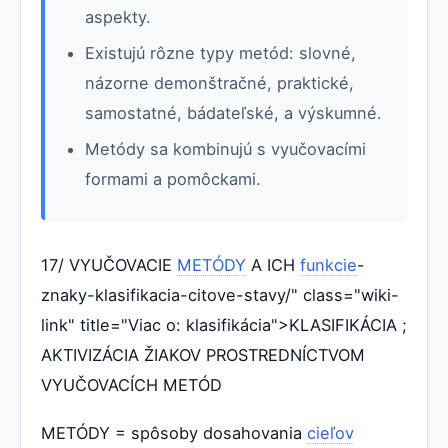
aspekty.
Existujú rôzne typy metód: slovné,
názorne demonštračné, praktické,
samostatné, bádateľské, a výskumné.
Metódy sa kombinujú s vyučovacími
formami a pomôckami.
17/ VYUČOVACIE
METÓDY
A ICH
funkcie
-
znaky-klasifikacia-citove-stavy/" class="wiki-
link" title="Viac o: klasifikácia">KLASIFIKÁCIA ;
AKTIVIZÁCIA ŽIAKOV PROSTREDNÍCTVOM
VYUČOVACÍCH METÓD
METÓDY = spôsoby dosahovania
cieľov