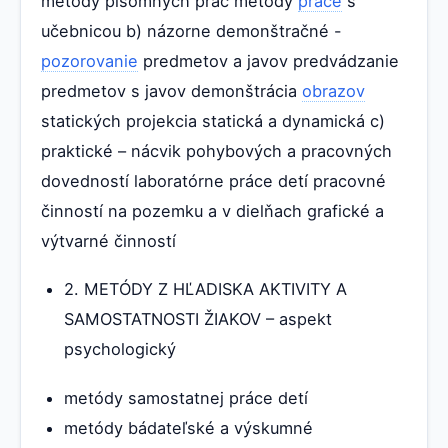
metódy písomných prác metódy
práce
s
učebnicou b) názorne demonštračné -
pozorovanie
predmetov a javov predvádzanie
predmetov s javov demonštrácia
obrazov
statických projekcia statická a dynamická c)
praktické – nácvik pohybových a pracovných
dovedností laboratórne práce detí pracovné
činností na pozemku a v dielňach grafické a
výtvarné činností
2. METÓDY Z HĽADISKA AKTIVITY A
SAMOSTATNOSTI ŽIAKOV – aspekt
psychologický
metódy samostatnej práce detí
metódy bádateľské a výskumné