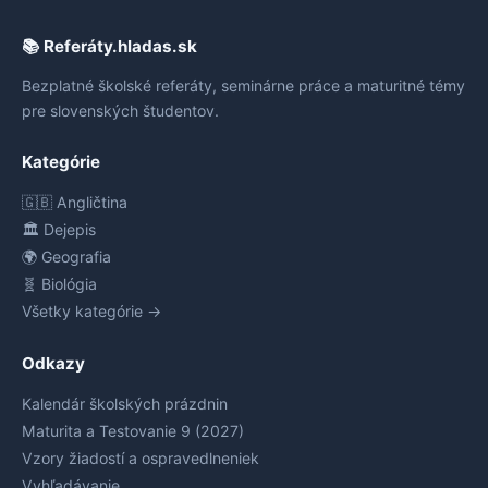
📚 Referáty.hladas.sk
Bezplatné školské referáty, seminárne práce a maturitné témy
pre slovenských študentov.
Kategórie
🇬🇧 Angličtina
🏛️ Dejepis
🌍 Geografia
🧬 Biológia
Všetky kategórie →
Odkazy
Kalendár školských prázdnin
Maturita a Testovanie 9 (2027)
Vzory žiadostí a ospravedlneniek
Vyhľadávanie