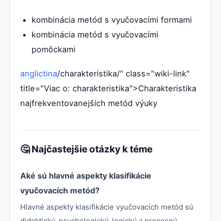
kombinácia metód s vyučovacími formami
kombinácia metód s vyučovacími
pomôckami
anglictina
/charakteristika/" class="wiki-link"
title="Viac o: charakteristika">Charakteristika
najfrekventovanejších metód výuky
🤔 Najčastejšie otázky k téme
Aké sú hlavné aspekty klasifikácie
vyučovacích metód?
Hlavné aspekty klasifikácie vyučovacích metód sú
didaktický, psychologický, logický a procesný.