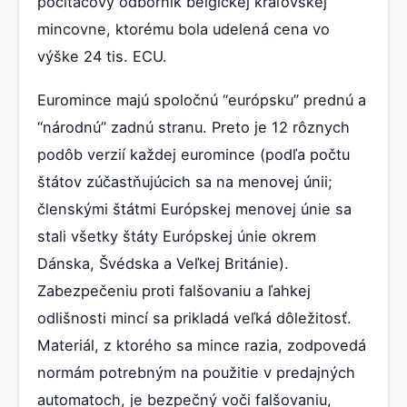
počítačový odborník belgickej kráľovskej
mincovne, ktorému bola udelená cena vo
výške 24 tis. ECU.
Euromince majú spoločnú “európsku” prednú a
“národnú” zadnú stranu. Preto je 12 rôznych
podôb verzií každej euromince (podľa počtu
štátov zúčastňujúcich sa na menovej únii;
členskými štátmi Európskej menovej únie sa
stali všetky štáty Európskej únie okrem
Dánska, Švédska a Veľkej Británie).
Zabezpečeniu proti falšovaniu a ľahkej
odlišnosti mincí sa prikladá veľká dôležitosť.
Materiál, z ktorého sa mince razia, zodpovedá
normám potrebným na použitie v predajných
automatoch, je bezpečný voči falšovaniu,