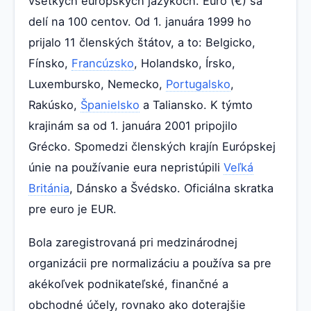
všetkých európskych jazykoch. Euro (€) sa
delí na 100 centov. Od 1. januára 1999 ho
prijalo 11 členských štátov, a to: Belgicko,
Fínsko,
Francúzsko
, Holandsko, Írsko,
Luxembursko, Nemecko,
Portugalsko
,
Rakúsko,
Španielsko
a Taliansko. K týmto
krajinám sa od 1. januára 2001 pripojilo
Grécko. Spomedzi členských krajín Európskej
únie na používanie eura nepristúpili
Veľká
Británia
, Dánsko a Švédsko. Oficiálna skratka
pre euro je EUR.
Bola zaregistrovaná pri medzinárodnej
organizácii pre normalizáciu a používa sa pre
akékoľvek podnikateľské, finančné a
obchodné účely, rovnako ako doterajšie