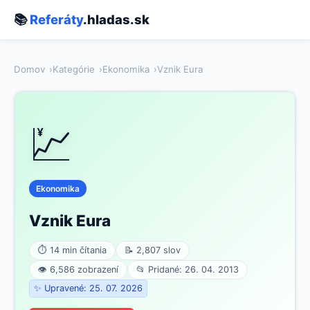
📚
Referáty
.hladas.sk
Domov
Kategórie
Ekonomika
Vznik Eura
💹
Ekonomika
Vznik Eura
⏱ 14 min čítania
📝 2,807 slov
👁 6,586 zobrazení
📂 Pridané: 26. 04. 2013
✨ Upravené: 25. 07. 2026