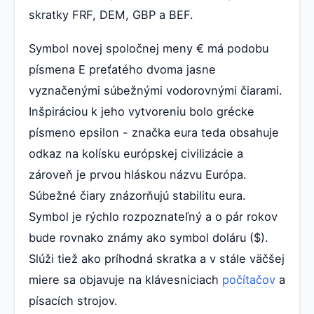
skratky FRF, DEM, GBP a BEF.
Symbol novej spoločnej meny € má podobu
písmena E preťatého dvoma jasne
vyznačenými súbežnými vodorovnými čiarami.
Inšpiráciou k jeho vytvoreniu bolo grécke
písmeno epsilon - značka eura teda obsahuje
odkaz na kolísku európskej civilizácie a
zároveň je prvou hláskou názvu Európa.
Súbežné čiary znázorňujú stabilitu eura.
Symbol je rýchlo rozpoznateľný a o pár rokov
bude rovnako známy ako symbol doláru ($).
Slúži tiež ako príhodná skratka a v stále väčšej
miere sa objavuje na klávesniciach
počítačov
a
písacích strojov.