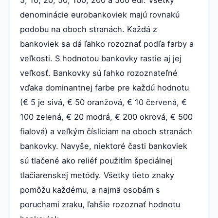
5, 10, 20, 50, 100, 200 a 500 eur. Všetky
denominácie eurobankoviek majú rovnakú
podobu na oboch stranách. Každá z
bankoviek sa dá ľahko rozoznať podľa farby a
veľkosti. S hodnotou bankovky rastie aj jej
veľkosť. Bankovky sú ľahko rozoznateľné
vďaka dominantnej farbe pre každú hodnotu
(€ 5 je sivá, € 50 oranžová, € 10 červená, €
100 zelená, € 20 modrá, € 200 okrová, € 500
fialová) a veľkým čísliciam na oboch stranách
bankovky. Navyše, niektoré časti bankoviek
sú tlačené ako reliéf použitím špeciálnej
tlačiarenskej metódy. Všetky tieto znaky
pomôžu každému, a najmä osobám s
poruchami zraku, ľahšie rozoznať hodnotu