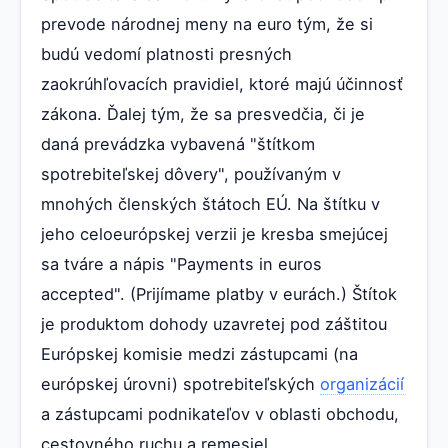
prevode národnej meny na euro tým, že si
budú vedomí platnosti presných
zaokrúhľovacích pravidiel, ktoré majú účinnosť
zákona. Ďalej tým, že sa presvedčia, či je
daná prevádzka vybavená "štítkom
spotrebiteľskej dôvery", používaným v
mnohých členských štátoch EÚ. Na štítku v
jeho celoeurópskej verzii je kresba smejúcej
sa tváre a nápis "Payments in euros
accepted". (Prijímame platby v eurách.) Štítok
je produktom dohody uzavretej pod záštitou
Európskej komisie medzi zástupcami (na
európskej úrovni) spotrebiteľských
organizácií
a zástupcami podnikateľov v oblasti obchodu,
cestovného ruchu a remesiel.