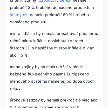
kritérií. Štátny
rozpočtový deficit
nesmie
prekročiť 3 % hrubého domáceho produktu a
štátny dlh
nesmie prekročiť 60 % hrubého
domáceho produktu;
miera inflácie by nemala presahovať priemernú
ročnú mieru inflácie dosiahnutú v troch
štátoch EÚ s najnižšou mierou inflácie o viac
ako 1,5 %;
mena krajiny by sa mala udržať v rámci
bežného fluktuačného pásma Európskeho
menového systému najmenej po dobu dvoch
rokov;
úrokové sadzby by nemali prekročiť o viac ako
2 % priemerné úrokové sadzby troch