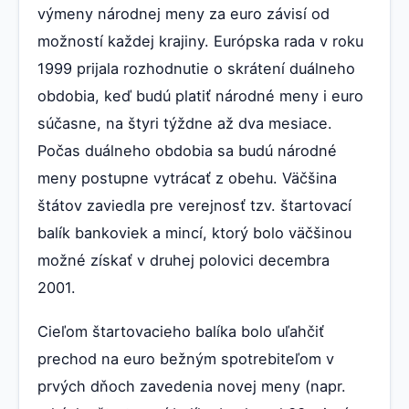
výmeny národnej meny za euro závisí od
možností každej krajiny. Európska rada v roku
1999 prijala rozhodnutie o skrátení duálneho
obdobia, keď budú platiť národné meny i euro
súčasne, na štyri týždne až dva mesiace.
Počas duálneho obdobia sa budú národné
meny postupne vytrácať z obehu. Väčšina
štátov zaviedla pre verejnosť tzv. štartovací
balík bankoviek a mincí, ktorý bolo väčšinou
možné získať v druhej polovici decembra
2001.
Cieľom štartovacieho balíka bolo uľahčiť
prechod na euro bežným spotrebiteľom v
prvých dňoch zavedenia novej meny (napr.