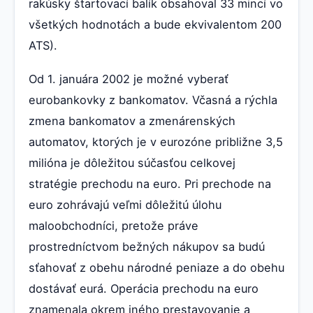
rakúsky štartovací balík obsahoval 33 mincí vo
všetkých hodnotách a bude ekvivalentom 200
ATS).
Od 1. januára 2002 je možné vyberať
eurobankovky z bankomatov. Včasná a rýchla
zmena bankomatov a zmenárenských
automatov, ktorých je v eurozóne približne 3,5
milióna je dôležitou súčasťou celkovej
stratégie prechodu na euro. Pri prechode na
euro zohrávajú veľmi dôležitú úlohu
maloobchodníci, pretože práve
prostredníctvom bežných nákupov sa budú
sťahovať z obehu národné peniaze a do obehu
dostávať eurá. Operácia prechodu na euro
znamenala okrem iného prestavovanie a