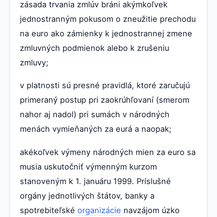
zásada trvania zmlúv bráni akýmkoľvek
jednostranným pokusom o zneužitie prechodu
na euro ako zámienky k jednostrannej zmene
zmluvných podmienok alebo k zrušeniu
zmluvy;
v platnosti sú presné pravidlá, ktoré zaručujú
primeraný postup pri zaokrúhľovaní (smerom
nahor aj nadol) pri sumách v národných
menách vymieňaných za eurá a naopak;
akékoľvek výmeny národných mien za euro sa
musia uskutočniť výmenným kurzom
stanoveným k 1. januáru 1999. Príslušné
orgány jednotlivých štátov, banky a
spotrebiteľské
organizácie
navzájom úzko