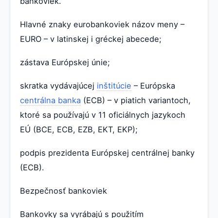
bankoviek.
Hlavné znaky eurobankoviek názov meny –
EURO – v latinskej i gréckej abecede;
zástava Európskej únie;
skratka vydávajúcej
inštitúcie
– Európska
centrálna banka
(ECB) – v piatich variantoch,
ktoré sa používajú v 11 oficiálnych jazykoch
EÚ (BCE, ECB, EZB, EKT, EKP);
podpis prezidenta Európskej centrálnej banky
(ECB).
Bezpečnosť bankoviek
Bankovky sa vyrábajú s použitím