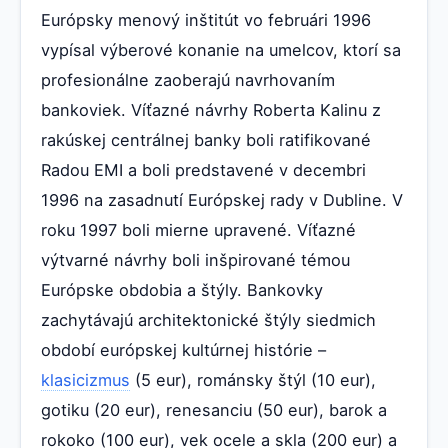
Európsky menový inštitút vo februári 1996
vypísal výberové konanie na umelcov, ktorí sa
profesionálne zaoberajú navrhovaním
bankoviek. Víťazné návrhy Roberta Kalinu z
rakúskej centrálnej banky boli ratifikované
Radou EMI a boli predstavené v decembri
1996 na zasadnutí Európskej rady v Dubline. V
roku 1997 boli mierne upravené. Víťazné
výtvarné návrhy boli inšpirované témou
Európske obdobia a štýly. Bankovky
zachytávajú architektonické štýly siedmich
období európskej kultúrnej histórie –
klasicizmus
(5 eur), románsky štýl (10 eur),
gotiku (20 eur), renesanciu (50 eur), barok a
rokoko (100 eur), vek ocele a skla (200 eur) a