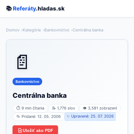
📚
Referáty
.hladas.sk
Domov
Kategórie
Bankovníctvo
Centrálna banka
📄
Bankovníctvo
Centrálna banka
⏱ 9 min čítania
📝 1,776 slov
👁 3,581 zobrazení
✨ Upravené: 25. 07. 2026
📂 Pridané: 12. 05. 2006
Uložiť ako PDF