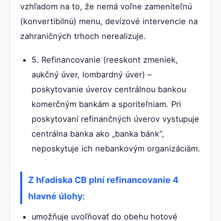
vzhľadom na to, že nemá voľne zameniteľnú
(konvertibilnú) menu, devízové intervencie na
zahraničných trhoch nerealizuje.
5. Refinancovanie (reeskont zmeniek,
aukčný úver, lombardný úver) –
poskytovanie úverov centrálnou bankou
komerčným bankám a sporiteľniam. Pri
poskytovaní refinančných úverov vystupuje
centrálna banka ako „banka bánk“,
neposkytuje ich nebankovým organizáciám.
Z hľadiska CB plní refinancovanie 4
hlavné úlohy:
umožňuje uvoľňovať do obehu hotové