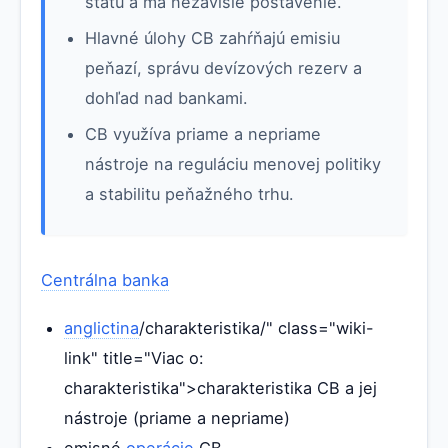
štátu a má nezávislé postavenie.
Hlavné úlohy CB zahŕňajú emisiu
peňazí, správu devízových rezerv a
dohľad nad bankami.
CB využíva priame a nepriame
nástroje na reguláciu menovej politiky
a stabilitu peňažného trhu.
Centrálna banka
anglictina
/charakteristika/" class="wiki-
link" title="Viac o:
charakteristika">charakteristika CB a jej
nástroje (priame a nepriame)
emisné
operácie
CB