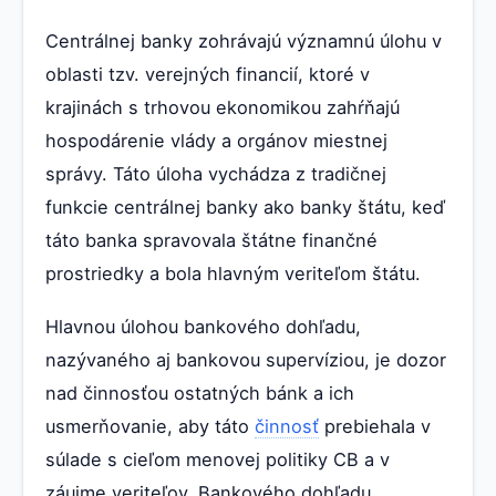
Centrálnej banky zohrávajú významnú úlohu v
oblasti tzv. verejných financií, ktoré v
krajinách s trhovou ekonomikou zahŕňajú
hospodárenie vlády a orgánov miestnej
správy. Táto úloha vychádza z tradičnej
funkcie centrálnej banky ako banky štátu, keď
táto banka spravovala štátne finančné
prostriedky a bola hlavným veriteľom štátu.
Hlavnou úlohou bankového dohľadu,
nazývaného aj bankovou supervíziou, je dozor
nad činnosťou ostatných bánk a ich
usmerňovanie, aby táto
činnosť
prebiehala v
súlade s cieľom menovej politiky CB a v
záujme veriteľov. Bankového dohľadu