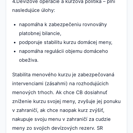
4.Devízové operácie a kurzová politika – plní
nasledujúce úlohy:
napomáha k zabezpečeniu rovnováhy
platobnej bilancie,
podporuje stabilitu kurzu domácej meny,
napomáha regulácii objemu domáceho
obeživa.
Stabilita menového kurzu je zabezpečovaná
intervenciami (zásahmi) na rozhodujúcich
menových trhoch. Ak chce CB dosiahnuť
zníženie kurzu svojej meny, zvyšuje jej ponuku
v zahraničí, ak chce naopak kurz zvýšiť,
nakupuje svoju menu v zahraničí za cudzie
meny zo svojich devízových rezerv. SR