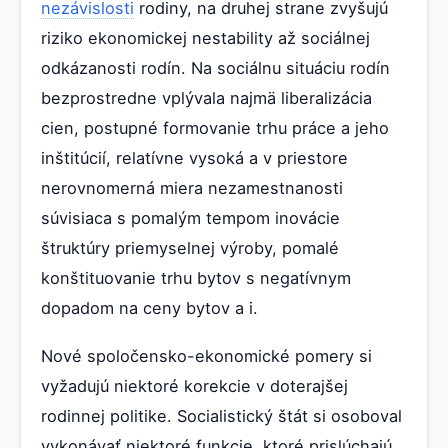
nezávislosti
rodiny, na druhej strane zvyšujú
riziko ekonomickej nestability až sociálnej
odkázanosti rodín. Na sociálnu situáciu rodín
bezprostredne vplývala najmä liberalizácia
cien, postupné formovanie trhu práce a jeho
inštitúcií, relatívne vysoká a v priestore
nerovnomerná miera nezamestnanosti
súvisiaca s pomalým tempom inovácie
štruktúry priemyselnej výroby, pomalé
konštituovanie trhu bytov s negatívnym
dopadom na ceny bytov a i.
Nové spoločensko-ekonomické pomery si
vyžadujú niektoré korekcie v doterajšej
rodinnej politike. Socialistický štát si osoboval
vykonávať niektoré funkcie, ktoré prislúchajú