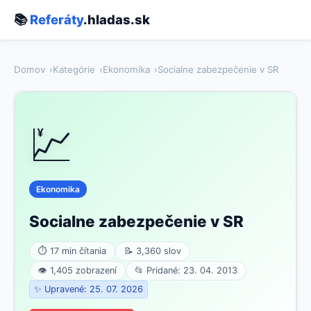
📚
Referáty
.hladas.sk
Domov
Kategórie
Ekonomika
Socialne zabezpečenie v SR
💹
Ekonomika
Socialne zabezpečenie v SR
⏱ 17 min čítania
📝 3,360 slov
👁 1,405 zobrazení
📂 Pridané: 23. 04. 2013
✨ Upravené: 25. 07. 2026