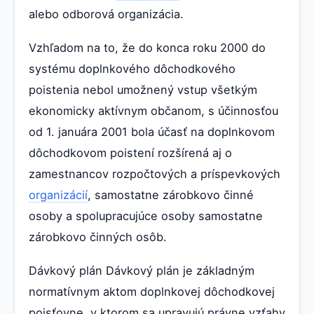
alebo odborová organizácia.
Vzhľadom na to, že do konca roku 2000 do
systému doplnkového dôchodkového
poistenia nebol umožnený vstup všetkým
ekonomicky aktívnym občanom, s účinnosťou
od 1. januára 2001 bola účasť na doplnkovom
dôchodkovom poistení rozšírená aj o
zamestnancov rozpočtových a príspevkových
organizácií
, samostatne zárobkovo činné
osoby a spolupracujúce osoby samostatne
zárobkovo činných osôb.
Dávkový plán Dávkový plán je základným
normatívnym aktom doplnkovej dôchodkovej
poisťovne, v ktorom sa upravujú právne vzťahy