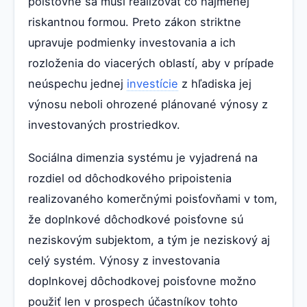
poisťovne sa musí realizovať čo najmenej
riskantnou formou. Preto zákon striktne
upravuje podmienky investovania a ich
rozloženia do viacerých oblastí, aby v prípade
neúspechu jednej
investície
z hľadiska jej
výnosu neboli ohrozené plánované výnosy z
investovaných prostriedkov.
Sociálna dimenzia systému je vyjadrená na
rozdiel od dôchodkového pripoistenia
realizovaného komerčnými poisťovňami v tom,
že doplnkové dôchodkové poisťovne sú
neziskovým subjektom, a tým je neziskový aj
celý systém. Výnosy z investovania
doplnkovej dôchodkovej poisťovne možno
použiť len v prospech účastníkov tohto