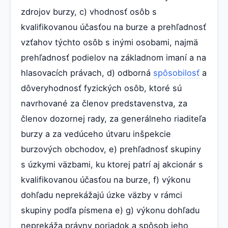
zdrojov burzy, c) vhodnosť osôb s
kvalifikovanou účasťou na burze a prehľadnosť
vzťahov týchto osôb s inými osobami, najmä
prehľadnosť podielov na základnom imaní a na
hlasovacích právach, d) odborná
spôsobilosť
a
dôveryhodnosť fyzických osôb, ktoré sú
navrhované za členov predstavenstva, za
členov dozornej rady, za generálneho riaditeľa
burzy a za vedúceho útvaru inšpekcie
burzových obchodov, e) prehľadnosť skupiny
s úzkymi väzbami, ku ktorej patrí aj akcionár s
kvalifikovanou účasťou na burze, f) výkonu
dohľadu neprekážajú úzke väzby v rámci
skupiny podľa písmena e) g) výkonu dohľadu
neprekáža právny poriadok a spôsob jeho