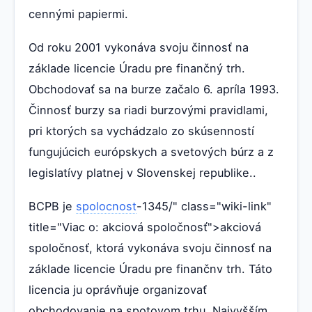
cennými papiermi.
Od roku 2001 vykonáva svoju činnosť na
základe licencie Úradu pre finančný trh.
Obchodovať sa na burze začalo 6. apríla 1993.
Činnosť burzy sa riadi burzovými pravidlami,
pri ktorých sa vychádzalo zo skúsenností
fungujúcich európskych a svetových búrz a z
legislatívy platnej v Slovenskej republike..
BCPB je
spolocnost
-1345/" class="wiki-link"
title="Viac o: akciová spoločnosť">akciová
spoločnosť, ktorá vykonáva svoju činnosť na
základe licencie Úradu pre finančnv trh. Táto
licencia ju oprávňuje organizovať
obchodovanie na spotovom trhu. Najvyšším