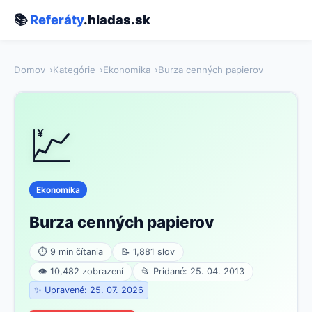
📚
Referáty
.hladas.sk
Domov
Kategórie
Ekonomika
Burza cenných papierov
💹
Ekonomika
Burza cenných papierov
⏱ 9 min čítania
📝 1,881 slov
👁 10,482 zobrazení
📂 Pridané: 25. 04. 2013
✨ Upravené: 25. 07. 2026