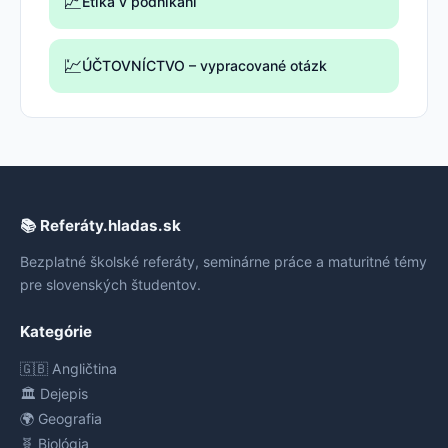
💹
Etika v podnikaní
💹
ÚČTOVNÍCTVO – vypracované otázk
📚 Referáty.hladas.sk
Bezplatné školské referáty, seminárne práce a maturitné témy
pre slovenských študentov.
Kategórie
🇬🇧 Angličtina
🏛️ Dejepis
🌍 Geografia
🧬 Biológia