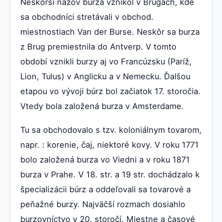
Neskorší názov burza vznikol v Brugách, kde
sa obchodníci stretávali v obchod.
miestnostiach Van der Burse. Neskôr sa burza
z Brug premiestnila do Antverp. V tomto
období vznikli burzy aj vo Francúzsku (Paríž,
Lion, Tulus) v Anglicku a v Nemecku. Ďalšou
etapou vo vývoji búrz bol začiatok 17. storočia.
Vtedy bola založená burza v Amsterdame.
Tu sa obchodovalo s tzv. koloniálnym tovarom,
napr. : korenie, čaj, niektoré kovy. V roku 1771
bolo založená burza vo Viedni a v roku 1871
burza v Prahe. V 18. str. a 19 str. dochádzalo k
špecializácii búrz a oddeľovali sa tovarové a
peňažné burzy. Najväčší rozmach dosiahlo
burzovníctvo v 20. storočí. Miestne a časové