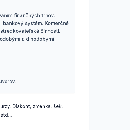
vaním finančných trhov.
adi bankový systém. Komerčné
stredkovateľské činnosti.
tkodobými a dlhodobými
úverov.
Burzy. Diskont, zmenka, šek,
atď...
.