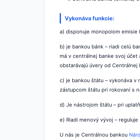
Vykonáva funkcie:
a) disponuje monopolom emisie b
b) je bankou bánk – riadi celú 
má v centrálnej banke svoj účet
obstarávajú úvery od Centrálnej 
c) je bankou štátu – vykonáva v 
zástupcom štátu pri rokovaní s
d) Je nástrojom štátu – pri upl
e) Riadi menový vývoj – reguluje
U nás je Centrálnou bankou
Nár