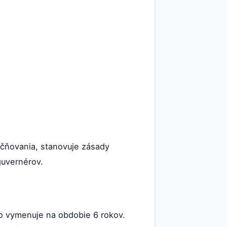
točňovania, stanovuje zásady
guvernérov.
o vymenuje na obdobie 6 rokov.