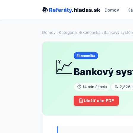
📚
Referáty
.hladas.sk
Domov
Ka
Domov
Kategórie
Ekonomika
Bankový systé
Ekonomika
💹
Bankový sy
⏱ 14 min čítania
📝 2,826 
Uložiť ako PDF