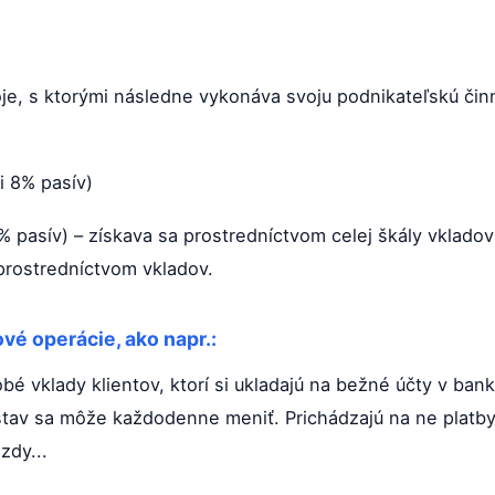
je, s ktorými následne vykonáva svoju podnikateľskú činn
i 8% pasív)
% pasív) – získava sa prostredníctvom celej škály vkladov
 prostredníctvom vkladov.
vé operácie, ako napr.:
é vklady klientov, ktorí si ukladajú na bežné účty v bank
 stav sa môže každodenne meniť. Prichádzajú na ne platby
zdy...