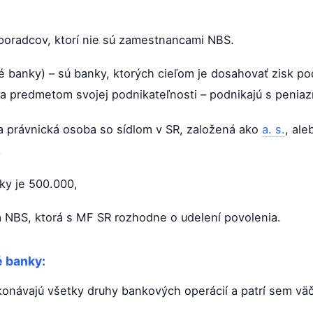
poradcov, ktorí nie sú zamestnancami NBS.
banky) – sú banky, ktorých cieľom je dosahovať zisk po
ia predmetom svojej podnikateľnosti – podnikajú s peniaz
a právnická osoba so sídlom v SR, založená ako
a. s.
, al
.
ky je 500.000,
á NBS, ktorá s MF SR rozhodne o udelení povolenia.
é banky:
konávajú všetky druhy bankových operácií a patrí sem vä