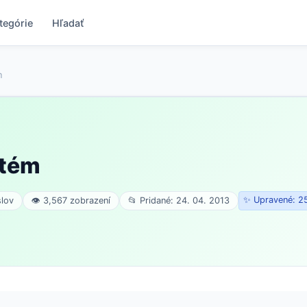
tegórie
Hľadať
m
stém
✨ Upravené: 25
slov
👁 3,567 zobrazení
📂 Pridané: 24. 04. 2013