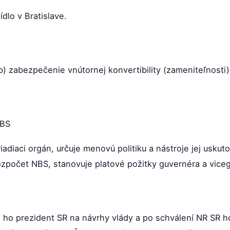
dlo v Bratislave.
b) zabezpečenie vnútornej konvertibility (zameniteľnosti)
NBS
riadiaci orgán, určuje menovú politiku a nástroje jej usku
rozpočet NBS, stanovuje platové požitky guvernéra a vice
ho prezident SR na návrhy vlády a po schválení NR SR h