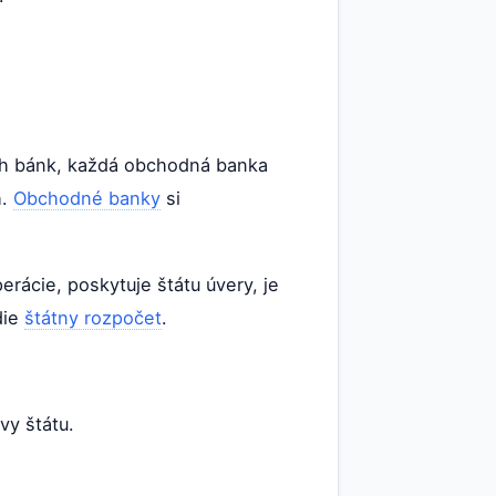
ých bánk, každá obchodná banka
h.
Obchodné banky
si
rácie, poskytuje štátu úvery, je
die
štátny rozpočet
.
vy štátu.