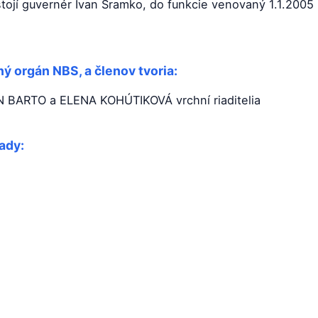
stojí guvernér Ivan Šramko, do funkcie venovaný 1.1.200
ný orgán NBS, a členov tvoria:
IN BARTO a ELENA KOHÚTIKOVÁ vrchní riaditelia
ady: