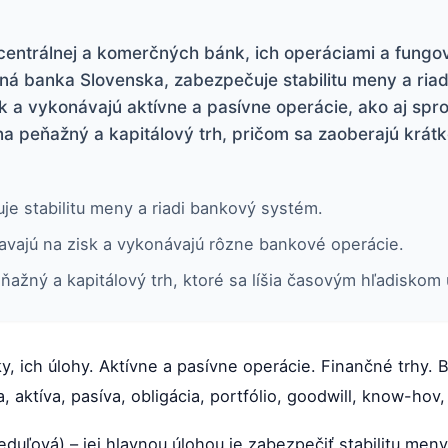
centrálnej a komerčných bánk, ich operáciami a fungo
ná banka Slovenska, zabezpečuje stabilitu meny a ri
k a vykonávajú aktívne a pasívne operácie, ako aj spro
na peňažný a kapitálový trh, pričom sa zaoberajú krá
e stabilitu meny a riadi bankový systém.
vajú na zisk a vykonávajú rôzne bankové operácie.
ňažný a kapitálový trh, ktoré sa líšia časovým hľadiskom 
, ich úlohy. Aktívne a pasívne operácie. Finančné trhy. 
, aktíva, pasíva, obligácia, portfólio, goodwill, know-hov, 
duľová) – jej hlavnou úlohou je zabezpečiť stabilitu meny