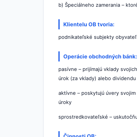
b) Špeciálneho zamerania – ktor
Klientelu OB tvoria:
podnikateľské subjekty obyvate
Operácie obchodných bánk:
pasívne – prijímajú vklady svojic
úrok (za vklady) alebo dividendu 
aktívne – poskytujú úvery svoji
úroky
sprostredkovateľské – uskutočňu
Činnosti OB: