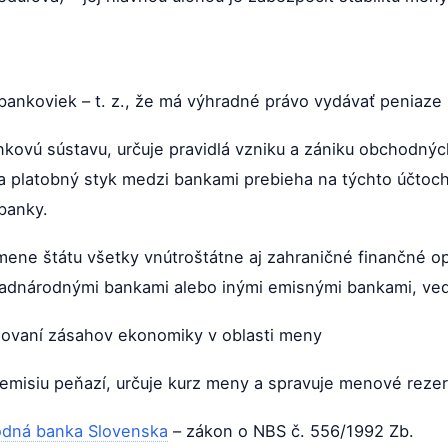
ankoviek – t. z., že má výhradné právo vydávať peniaze
bankovú sústavu, určuje pravidlá vzniku a zániku obchodn
 a platobný styk medzi bankami prebieha na týchto účtoc
banky.
mene štátu všetky vnútroštátne aj zahraničné finančné ope
 nadnárodnými bankami alebo inými emisnými bankami, ve
atňovaní zásahov ekonomiky v oblasti meny
 emisiu peňazí, určuje kurz meny a spravuje menové rezer
odná banka Slovenska
– zákon o NBS č. 556/1992 Zb.