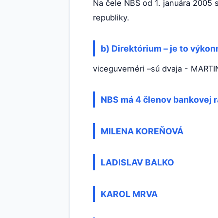
Na čele NBS od 1. januára 2005 
republiky.
b) Direktórium – je to výkon
viceguvernéri –sú dvaja - MART
NBS má 4 členov bankovej r
MILENA KOREŇOVÁ
LADISLAV BALKO
KAROL MRVA