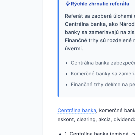
Rýchle zhrnutie referátu
Referát sa zaoberá úlohami 
Centrálna banka, ako Národ
banky sa zameriavajú na zis
Finančné trhy sú rozdelené 
úvermi.
Centrálna banka zabezpečuj
Komerčné banky sa zameria
Finančné trhy delíme na pe
Centrálna banka
, komerčné banky
eskont, clearing, akcia, dividenda
1. Centrálna banka (emisná, ce