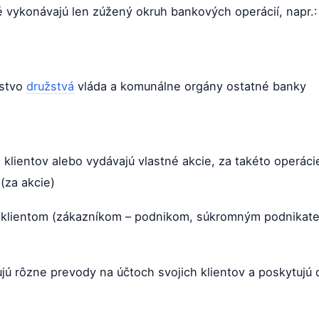
é vykonávajú len zúžený okruh bankových operácií, napr.
ľstvo
družstvá
vláda a komunálne orgány ostatné banky
h klientov alebo vydávajú vlastné akcie, za takéto operáci
(za akcie)
m klientom (zákazníkom – podnikom, súkromným podnikate
jú rôzne prevody na účtoch svojich klientov a poskytujú 