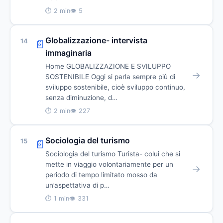
⏱ 2 min
👁 5
Globalizzazione- intervista
14
📄
immaginaria
Home GLOBALIZZAZIONE E SVILUPPO
→
SOSTENIBILE Oggi si parla sempre più di
sviluppo sostenibile, cioè sviluppo continuo,
senza diminuzione, d…
⏱ 2 min
👁 227
Sociologia del turismo
15
📄
Sociologia del turismo Turista- colui che si
mette in viaggio volontariamente per un
→
periodo di tempo limitato mosso da
un’aspettativa di p…
⏱ 1 min
👁 331