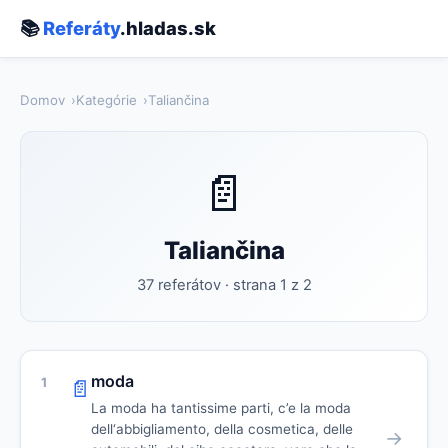
📚
Referáty
.hladas.sk
Domov
Kategórie
Taliančina
📄
Taliančina
37 referátov · strana 1 z 2
moda
1
📄
La moda ha tantissime parti, c’e la moda
dell‘abbigliamento, della cosmetica, delle
→