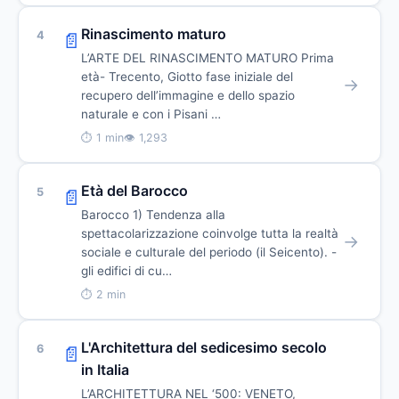
Rinascimento maturo
4
📄
L’ARTE DEL RINASCIMENTO MATURO Prima
età- Trecento, Giotto fase iniziale del
→
recupero dell’immagine e dello spazio
naturale e con i Pisani …
⏱ 1 min
👁 1,293
Età del Barocco
5
📄
Barocco 1) Tendenza alla
spettacolarizzazione coinvolge tutta la realtà
→
sociale e culturale del periodo (il Seicento). -
gli edifici di cu…
⏱ 2 min
L'Architettura del sedicesimo secolo
6
📄
in Italia
L’ARCHITETTURA NEL ‘500: VENETO,