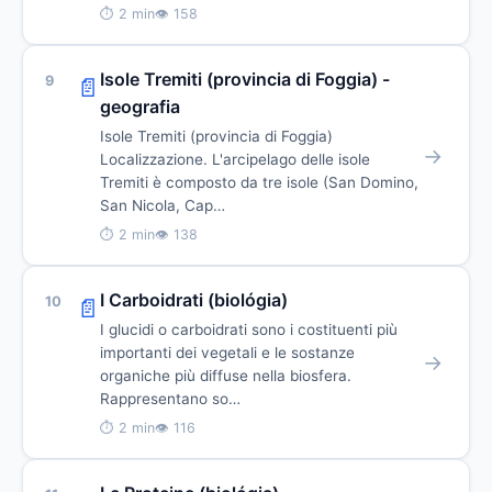
⏱ 2 min
👁 158
Isole Tremiti (provincia di Foggia) -
9
📄
geografia
Isole Tremiti (provincia di Foggia)
→
Localizzazione. L'arcipelago delle isole
Tremiti è composto da tre isole (San Domino,
San Nicola, Cap…
⏱ 2 min
👁 138
I Carboidrati (biológia)
10
📄
I glucidi o carboidrati sono i costituenti più
importanti dei vegetali e le sostanze
→
organiche più diffuse nella biosfera.
Rappresentano so…
⏱ 2 min
👁 116