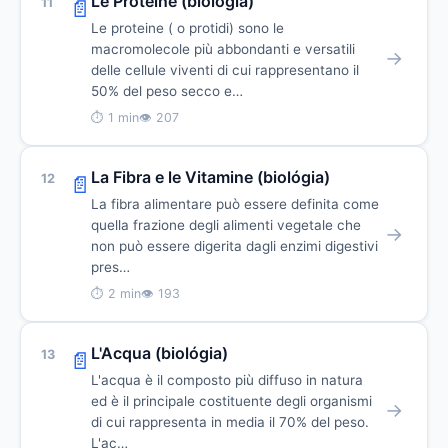
Le Proteine (biológia)
11
📄
Le proteine ( o protidi) sono le
macromolecole più abbondanti e versatili
→
delle cellule viventi di cui rappresentano il
50% del peso secco e…
⏱ 1 min
👁 207
La Fibra e le Vitamine (biológia)
12
📄
La fibra alimentare può essere definita come
quella frazione degli alimenti vegetale che
→
non può essere digerita dagli enzimi digestivi
pres…
⏱ 2 min
👁 193
L'Acqua (biológia)
13
📄
L'acqua è il composto più diffuso in natura
ed è il principale costituente degli organismi
→
di cui rappresenta in media il 70% del peso.
L'ac…