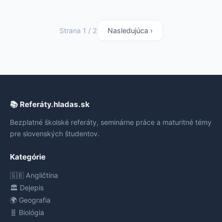
Strana 1 / 2
Nasledujúca ›
📚 Referáty.hladas.sk
Bezplatné školské referáty, seminárne práce a maturitné témy
pre slovenských študentov.
Kategórie
🇬🇧 Angličtina
🏛️ Dejepis
🌍 Geografia
🧬 Biológia