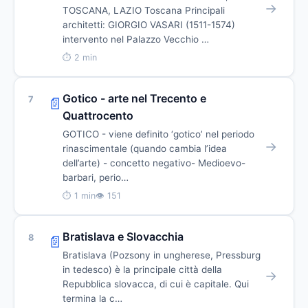
→
TOSCANA, LAZIO Toscana Principali
architetti: GIORGIO VASARI (1511-1574)
intervento nel Palazzo Vecchio …
⏱ 2 min
Gotico - arte nel Trecento e
7
📄
Quattrocento
GOTICO - viene definito ‘gotico’ nel periodo
→
rinascimentale (quando cambia l’idea
dell’arte) - concetto negativo- Medioevo-
barbari, perio…
⏱ 1 min
👁 151
Bratislava e Slovacchia
8
📄
Bratislava (Pozsony in ungherese, Pressburg
in tedesco) è la principale città della
→
Repubblica slovacca, di cui è capitale. Qui
termina la c…