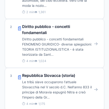
automobili, del cibo eccetera. vero che la
moda la nozio…
⏱ 2 min
👁 1,361
Diritto pubblico - concetti
2
📄
fondamentali
Diritto pubblico - concetti fondamentali
→
FENOMENO GIURIDICO- diverse spiegazioni:
TEORIA ISTITUZIONALISTICA - è stata
teorizzata da Sant…
⏱ 4 min
👁 1,024
Repubblica Slovacca (storia)
3
📄
Le tribù slave occuparono l'attuale
Slovacchia nel V secolo d.C. Nell'anno 833 il
→
principe di Moravia espugnò Nitra e creò
l'impero della Gr…
⏱ 4 min
👁 1,175