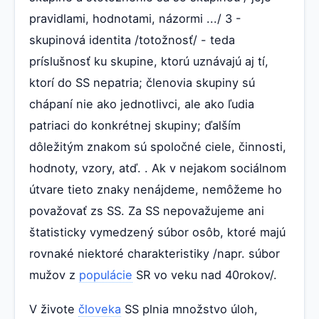
pravidlami, hodnotami, názormi .../ 3 -
skupinová identita /totožnosť/ - teda
príslušnosť ku skupine, ktorú uznávajú aj tí,
ktorí do SS nepatria; členovia skupiny sú
chápaní nie ako jednotlivci, ale ako ľudia
patriaci do konkrétnej skupiny; ďalším
dôležitým znakom sú spoločné ciele, činnosti,
hodnoty, vzory, atď. . Ak v nejakom sociálnom
útvare tieto znaky nenájdeme, nemôžeme ho
považovať zs SS. Za SS nepovažujeme ani
štatisticky vymedzený súbor osôb, ktoré majú
rovnaké niektoré charakteristiky /napr. súbor
mužov z
populácie
SR vo veku nad 40rokov/.
V živote
človeka
SS plnia množstvo úloh,