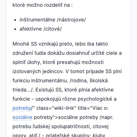
ktoré možno rozdeliť na :
inštrumentálne /nástrojove/
afektívne /citové/
Mnohé SS vznikajú preto, lebo iba takto
združení ľudia dokážu dosiahnuť určité ciele a
splniť úlohy, ktoré presahujú možnosti
izolovaných jedincov. V tomot prípade SS plní
funkciu inštrumentálnu. /rodina, školská
trieda.../. Existujú SS, ktoré plnia afektívne
funkcie - uspokojujú rôzne psychologické a
potreby
/" class="wiki-link" title="Viac o:
sociálne
potreby">sociálne potreby /napr.
potrebu ľudskej spolupatričnosti, citovej
opory, atď./ - priateľské skupiny; kluby