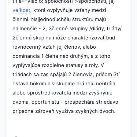
title="Viac o: spoločnosti">spoločnosti, jej
veľkosť
, ktorá ovplyvňuje vzťahy medzi
členmi. Najjednoduchšiu štruktúru majú
najmenšie - 2, 3členné skupiny /diády, triády/.
2člennú skupinu môže charakterizovať buď
rovnocenný vzťah jej členov, alebo
dominancia 1 člena nad druhým, a z toho
vyplývajúce rozdielne statusy a roly. V
triádach sa zas spájajú 2 členovia, pričom 3tí
ostáva bokom a v skupine hrá rolu neutrála
alebo sprostredkovateľa medzi zvyšnýmo
dvoma, oportunistu - prospechára striedavo,
prípadne zároveň využíva zvyšných dvoch.