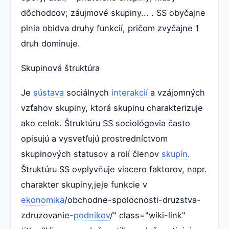
dôchodcov; záujmové skupiny... . SS obyčajne
plnia obidva druhy funkcií, pričom zvyčajne 1
druh dominuje.
Skupinová štruktúra
Je
sústava
sociálnych
interakcií
a vzájomných
vzťahov skupiny, ktorá skupinu charakterizuje
ako celok. Štruktúru SS sociológovia často
opisujú a vysvetľujú prostredníctvom
skupinových statusov a rolí členov
skupín
.
Štruktúru SS ovplyvňuje viacero faktorov, napr.
charakter skupiny,jeje funkcie v
ekonomika
/obchodne-spolocnosti-druzstva-
zdruzovanie-
podnikov
/" class="wiki-link"