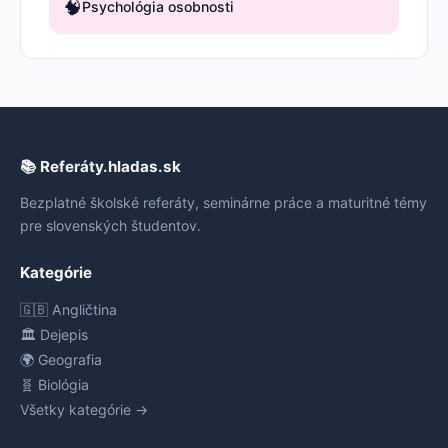
🧠
Psychológia osobnosti
📚 Referáty.hladas.sk
Bezplatné školské referáty, seminárne práce a maturitné témy
pre slovenských študentov.
Kategórie
🇬🇧 Angličtina
🏛️ Dejepis
🌍 Geografia
🧬 Biológia
Všetky kategórie →