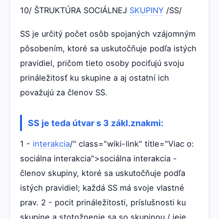
10/ ŠTRUKTÚRA SOCIÁLNEJ
SKUPINY
/SS/
SS je určitý počet osôb spojaných vzájomným
pôsobením, ktoré sa uskutočňuje podľa istých
pravidiel, pričom tieto osoby pociťujú svoju
prináležitosť ku skupine a aj ostatní ich
považujú za členov SS.
SS je teda útvar s 3 zákl.znakmi:
1 -
interakcia
/" class="wiki-link" title="Viac o:
sociálna interakcia">sociálna interakcia -
členov skupiny, ktoré sa uskutočňuje podľa
istých pravidiel; každá SS má svoje vlastné
prav. 2 - pocit prináležitosti, príslušnosti ku
skupine a stotožnenie sa so skupinou / jeje