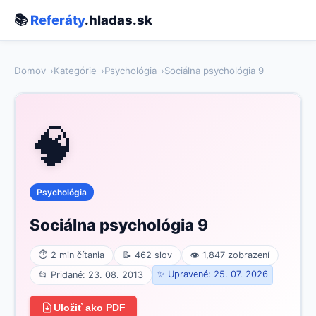
📚
Referáty
.hladas.sk
Domov
Kategórie
Psychológia
Sociálna psychológia 9
🧠
Psychológia
Sociálna psychológia 9
⏱ 2 min čítania
📝 462 slov
👁 1,847 zobrazení
✨ Upravené: 25. 07. 2026
📂 Pridané: 23. 08. 2013
Uložiť ako PDF