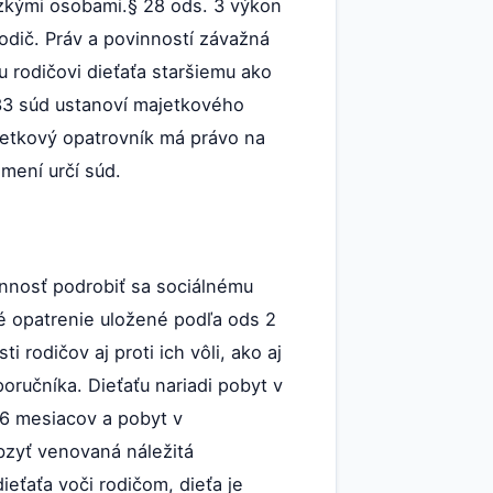
izkými osobami.§ 28 ods. 3 výkon
odič. Práv a povinností závažná
 rodičovi dieťaťa staršiemu ako
 33 súd ustanoví majetkového
jetkový opatrovník má právo na
mení určí súd.
innosť podrobiť sa sociálnému
 opatrenie uložené podľa ods 2
 rodičov aj proti ich vôli, ako aj
oručníka. Dieťaťu nariadi pobyt v
 6 mesiacov a pobyt v
bzyť venovaná náležitá
ieťaťa voči rodičom, dieťa je