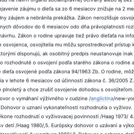
javenie záujmu o dieťa sa zo 6 mesiacov znižuje na 2 m
adny záujem a nebránila prekážka. Zákon nerozlišuje osvoje
žnych dôvodov do 6 mesiacov odo dňa právoplatnosti roz
návrhu. Zákon o rodine upravuje tiež právo dieťaťa na inf
me osvojenca, osvojitelia mu môžu sprostredkovať prístup
ktorými disponujú, ak osobitný predpis neustanovuje inak
lo rozhodnuté o osvojení podľa starého zákona o rodine a
té dieťa osvojené podľa zákona 94/1963 Zb. O rodine, môž
ia v lehote 6 mesiacov od účinnosti zákona č. 36/2005 Z
je plnoletý a chce zrušiť osvojenie dohodou s osvojiteľ
hovor o vymáhaní výživného v cudzine /
anglictina
/new-yor
Dohovor o uznaní vykonateľnosti rozhodnutia o vyživov.
ýkone rozhodnutí o vyživovacej povinnosti /Haag 1973/ 
detí /Haag 1980/,5. Európsky dohovor o uzávaní a výkon