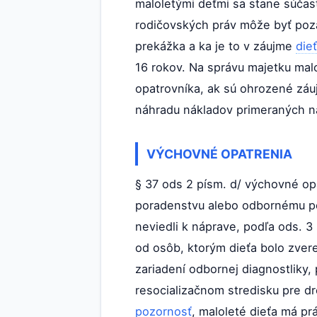
maloletými deťmi sa stane súča
rodičovských práv môže byť poza
prekážka a ka je to v záujme
die
16 rokov. Na správu majetku mal
opatrovníka, ak sú ohrozené záu
náhradu nákladov primeraných n
VÝCHOVNÉ OPATRENIA
§ 37 ods 2 písm. d/ výchovné op
poradenstvu alebo odbornému po
neviedli k náprave, podľa ods. 3 
od osôb, ktorým dieťa bolo zvere
zariadení odbornej diagnostliky,
resocializačnom stredisku pre dr
pozornosť
, maloleté dieťa má pr