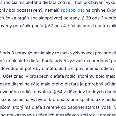
a rodičia maloletého dieťaťa zomreli, boli pozbavení výk
 práv bol pozastavený, nemajú
spôsobilosť
na právne úkon
oručníka orgán sociálnoprávnej ochrany. § 39 ods 3 v p
anovený poručník podľa § 57 ods 4, súd ustanoví opatrovní
2 ods 3 upravuje minimálny rozsah vyživovacej povinnos
é neplnoleté dieťa. Podľa ods 5 výživné má prednosť pr
odôvodnené potreby dieťaťa. Súd určí povinnému rodičov
. Účet zriadi v prospech dieťaťa rodič, ktorému bolo mal
prostreidkami na účte maloletého dieťaťa je potrebný súhl
povinného rodiča dovoľujú. § 64 z dôvodov hodných osob
ňažnú sumu na výživné, ktoré sa stane splatné až v budúc
dičom, ktorý má dieťa zverené do osobnej starostlivosti.
ho poukazovania určených mesačných splátok v prospecj 