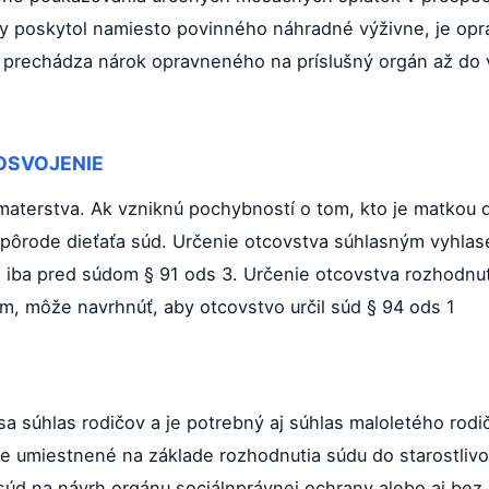
y poskytol namiesto povinného náhradné výživne, je op
de prechádza nárok opravneného na príslušný orgán až d
OSVOJENIE
materstva. Ak vzniknú pochybností o tom, kto je matkou d
pôrode dieťaťa súd. Určenie otcovstva súhlasným vyhlase
 iba pred súdom § 91 ods 3. Určenie otcovstva rozhodnut
com, môže navrhnúť, aby otcovstvo určil súd § 94 ods 1
sa súhlas rodičov a je potrebný aj súhlas maloletého rodi
je umiestnené na základe rozhodnutia súdu do starostlivo
e súd na návrh orgánu sociálnprávnej ochrany alebo aj be