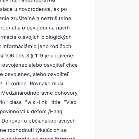
esiace u novorodenca, ak po
nie zrušiteľné a nezrušiteľné,
hodnutia o osvojení na návrh
ormácie o svojich biologických
 k informáciám o jeho rodičoch
 § 1O6 ods 3 § 119 je upravené
 osvojenec alebo osvojiteľ chce
e osvojenec, alebo osvojiteľ
.z. O rodine. Rovnako musí
om. Medzinárodnoprávne dohovory,
k/" class="wiki-link" title="Viac
 povinnosti k deťom /Haag
4. Dohovor o občianskoprávnych
e rozhodnutí týkajúcich sa