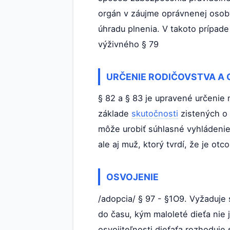
orgán v záujme oprávnenej osob
úhradu plnenia. V takoto prípa
výživného § 79
URČENIE RODIČOVSTVA A 
§ 82 a § 83 je upravené určenie 
základe
skutočnosti
zistených o 
môže urobiť súhlasné vyhládenie
ale aj muž, ktorý tvrdí, že je ot
OSVOJENIE
/adopcia/ § 97 - §1O9. Vyžaduje 
do času, kým maloleté dieťa nie 
osvojiteľnosti dieťaťa rozhoduj