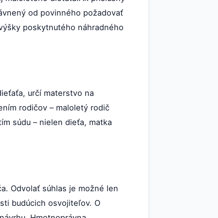
rávnený od povinného požadovať
o výšky poskytnutého náhradného
ieťaťa, určí materstvo na
ním rodičov – maloletý rodič
ím súdu – nielen dieťa, matka
ča. Odvolať súhlas je možné len
sti budúcich osvojiteľov. O
z návrhu. Hmotnoprávna