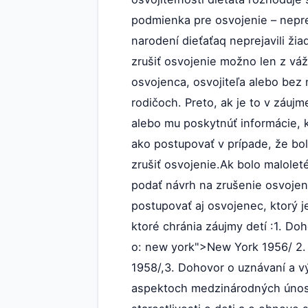
podmienka pre osvojenie – nepre
narodení dieťaťaq neprejavili ži
zrušiť osvojenie možno len z vá
osvojenca, osvojiteľa alebo bez 
rodičoch. Preto, ak je to v záuj
alebo mu poskytnúť informácie, 
ako postupovať v prípade, že bo
zrušiť osvojenie.Ak bolo malole
podať návrh na zrušenie osvojen
postupovať aj osvojenec, ktorý 
ktoré chránia záujmy detí :1. Do
o: new york">New York 1956/ 2. 
1958/,3. Dohovor o uznávaní a v
aspektoch medzinárodných únosv 