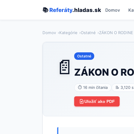
📚
Referáty
.hladas.sk
Domov
Ka
Domov
Kategórie
Ostatné
ZÁKON O RODINE
Ostatné
📄
ZÁKON O RO
⏱ 16 min čítania
📝 3,120 s
Uložiť ako PDF