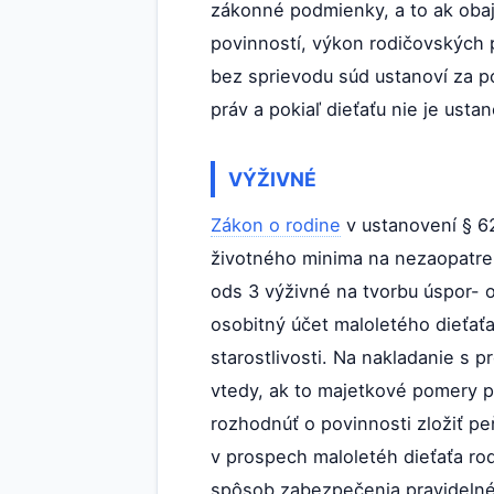
zákonné podmienky, a to ak obaj
povinností, výkon rodičovských
bez sprievodu súd ustanoví za p
práv a pokiaľ dieťaťu nie je ust
VÝŽIVNÉ
Zákon o rodine
v ustanovení § 6
životného minima na nezaopatren
ods 3 výživné na tvorbu úspor- 
osobitný účet maloletého dieťaťa
starostlivosti. Na nakladanie s 
vtedy, ak to majetkové pomery 
rozhodnúť o povinnosti zložiť pe
v prospech maloletéh dieťaťa ro
spôsob zabezpečenia pravidelné