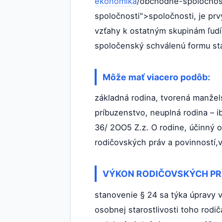
ekonomika
/obchodne-spolocnosti
spoločnosti">spoločnosti, je pr
vzťahy k ostatným skupinám ľudí.
spoločenský schválenú formu st
Môže mať viacero podôb:
základná rodina, tvorená manžel
príbuzenstvo, neuplná rodina – 
36/ 2OO5 Z.z. O rodine, účinný 
rodičovských práv a povinností,v
VÝKON RODIČOVSKÝCH PR
stanovenie § 24 sa týka úpravy v
osobnej starostlivosti toho rodi