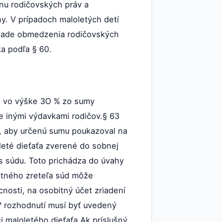
onu rodičovských práv a
y. V prípadoch maloletých detí
rípade obmedzenia rodičovských
ka podľa § 60.
ti vo výške 3O % zo sumy
e inými výdavkami rodičov.§ 63
i, aby určenú sumu poukazoval na
oleté dieťaťa zverené do sobnej
as súdu. Toto prichádza do úvahy
itného zreteľa súd môže
nosti, na osobitný účet zriadení
 V rozhodnutí musí byť uvedený
maloletého dieťaťa.Ak príslušný