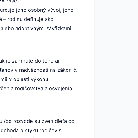
e="Viac o:
určuje jeho osobný vývoj, jeho
 – rodinu definuje ako
 alebo adoptivnými záväzkami.
k je zahrnuté do toho aj
zťahov v nadväznosti na zákon č.
mä v oblasti:výkonu
rčenia rodičovstva a osvojenia
u /po rozvode sú zverí dieťa do
– dohoda o styku rodičov s