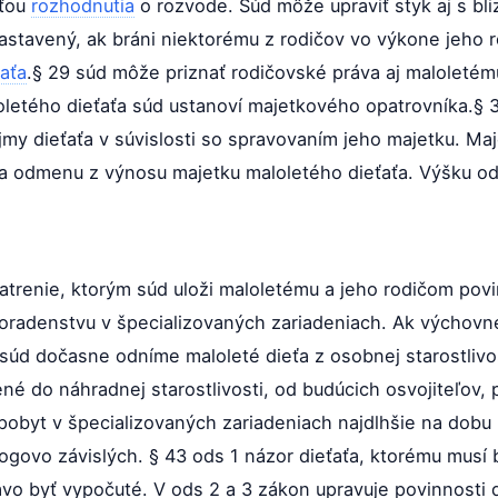
sťou
rozhodnutia
o rozvode. Súd môže upraviť styk aj s bl
stavený, ak bráni niektorému z rodičov vo výkone jeho r
ťaťa
.§ 29 súd môže priznať rodičovské práva aj maloletému
oletého dieťaťa súd ustanoví majetkového opatrovníka.§
jmy dieťaťa v súvislosti so spravovaním jeho majetku. Ma
a odmenu z výnosu majetku maloletého dieťaťa. Výšku od
atrenie, ktorým súd uloži maloletému a jeho rodičom pov
radenstvu v špecializovaných zariadeniach. Ak výchovné
súd dočasne odníme maloleté dieťa z osobnej starostlivosti
né do náhradnej starostlivosti, od budúcich osvojiteľov, p
 pobyt v špecializovaných zariadeniach najdlhšie na dobu
ogovo závislých. § 43 ods 1 názor dieťaťa, ktorému musí 
ávo byť vypočuté. V ods 2 a 3 zákon upravuje povinnosti d