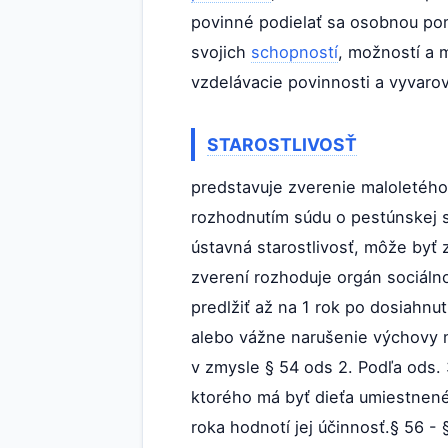
povinné podielať sa osobnou pom
svojich
schopností
, možností a 
vzdelávacie povinnosti a vyvaro
STAROSTLIVOSŤ
predstavuje zverenie maloletého 
rozhodnutím súdu o pestúnskej st
ústavná starostlivosť, môže byť
zverení rozhoduje orgán sociáln
predlžiť až na 1 rok po dosiahnut
alebo vážne narušenie výchovy 
v zmysle § 54 ods 2. Podľa ods.
ktorého má byť dieťa umiestnené
roka hodnotí jej účinnosť.§ 56 -