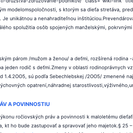
-druzstva-zdruzovanie-podnikov/" class="wiki-link" titl
vým modelomspoločnosti, s ktorým sa dieťa stretáva, pred
 Je unikátnou a nenahraditeľnou inštitúciou.Prevendárová
álého spolužitia osôb spojených manželskými, pokrvnými
ským párom /mužom a ženou/ a deťmi, rozšírená rodina -a
iba jeden rodič s deťmi.Zmeny v oblasti rodinoprávnych v
od 1.4.2OO5, sú podľa Sebechlebskej /2OO5/ zmenené naj
ýchovných opatrení,náhradnej starostlivosti,výživného,u
ÁV A POVINNOSTIU
ýkonu ročiovských práv a povinnosti k maloletému dieťať
ča, kt ho bude zastupovať a spravovať jeho majetok.§ 25 