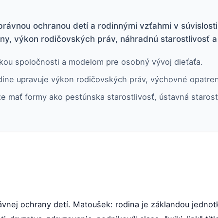
právnou ochranou detí a rodinnými vzťahmi v súvislost
ny, výkon rodičovských práv, náhradnú starostlivosť a
kou spoločnosti a modelom pre osobný vývoj dieťaťa.
dine upravuje výkon rodičovských práv, výchovné opatreni
e mať formy ako pestúnska starostlivosť, ústavná staros
vnej ochrany detí. Matoušek: rodina je záklandou jednot