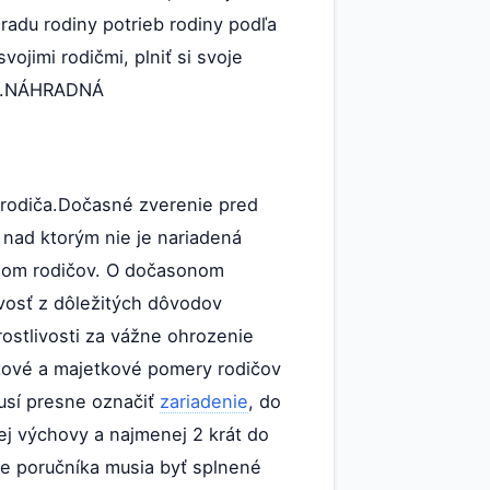
adu rodiny potrieb rodiny podľa
ojimi rodičmi, plniť si svoje
úci.NÁHRADNÁ
ž rodiča.Dočasné zverenie pred
 nad ktorým nie je nariadená
lasom rodičov. O dočasonom
vosť z dôležitých dôvodov
arostlivosti za vážne ohrozenie
tové a majetkové pomery rodičov
musí presne označiť
zariadenie
, do
ej výchovy a najmenej 2 krát do
nie poručníka musia byť splnené