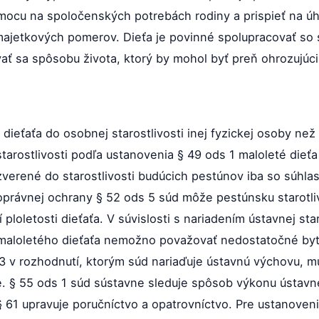
ocu na spoločenských potrebách rodiny a prispieť na úhr
majetkových pomerov. Dieťa je povinné spolupracovať so sv
vať sa spôsobu života, ktorý by mohol byť preň ohrozuj
dieťaťa do osobnej starostlivosti inej fyzickej osoby ne
arostlivosti podľa ustanovenia § 49 ods 1 maloleté dieťa
 zverené do starostlivosti budúcich pestúnov iba so súh
oprávnej ochrany § 52 ods 5 súd môže pestúnsku starotli
í ploletosti dieťaťa. V súvislosti s nariadením ústavnej st
maloletého dieťaťa nemožno považovať nedostatočné by
 3 v rozhodnutí, ktorým súd nariaďuje ústavnú výchovu, 
. § 55 ods 1 súd sústavne sleduje spôsob výkonu ústavn
 § 61 upravuje poručníctvo a opatrovníctvo. Pre ustanove