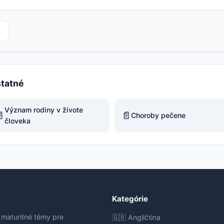
statné
Význam rodiny v živote

📄
Choroby pečene
človeka
Kategórie
 maturitné témy pre
🇬🇧 Angličtina