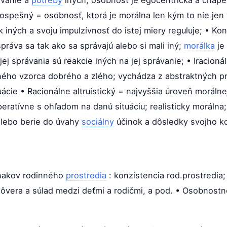
vanie a
potreby
iných; osobnosť je egocentrická a chápe 
rospešný = osobnosť, ktorá je morálna len kým to nie jen v
k iných a svoju impulzívnosť do istej miery reguluje; • Ko
práva sa tak ako sa správajú alebo si mali iný;
morálka
je
ej správania sú reakcie iných na jej správanie; • Iracio
ého vzorca dobrého a zlého; vychádza z abstraktných pri
uácie • Racionálne altruistický = najvyššia úroveň morálne
ratívne s ohľadom na danú situáciu; realisticky morálna;
á lebo berie do úvahy
sociálny
účinok a dôsledky svojho k
znakov rodinného
prostredia
: konzistencia rod.prostredia;
ôvera a súlad medzi deťmi a rodičmi, a pod. • Osobnostn