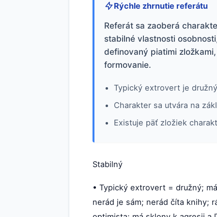
Rýchle zhrnutie referátu
Referát sa zaoberá charakter
stabilné vlastnosti osobnost
definovaný piatimi zložkami,
formovanie.
Typický extrovert je družný
Charakter sa utvára na zákl
Existuje päť zložiek charak
Stabilný
• Typický extrovert = družný; má
nerád je sám; nerád číta knihy; 
optimista; má sklony k agresii a