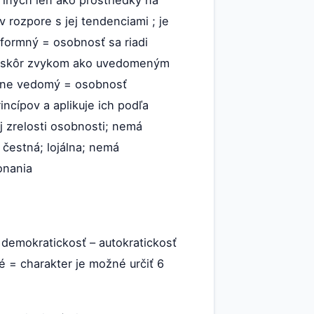
iných len ako prostriedky na
 rozpore s jej tendenciami ; je
nformný = osobnosť sa riadi
 skôr zvykom ako uvedomeným
nálne vedomý = osobnosť
ncípov a aplikuje ich podľa
j zrelosti osobnosti; nemá
 čestná; lojálna; nemá
onania
 demokratickosť – autokratickosť
é = charakter je možné určiť 6