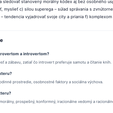
cia sledovať stanovený morálny kódex aj bez osobného usp
ť, myslieť c) silou superega – súlad správania s zvnútorn
– tendencia vyjadrovať svoje city a priania f) komplexom
me
trovertom a introvertom?
ť a zábavu, zatiaľ čo introvert preferuje samotu a čítanie kníh.
kteru?
dinné prostredie, osobnostné faktory a sociálna výchova.
kteru?
morálny, prospešný, konformný, iracionálne vedomý a racionálne 