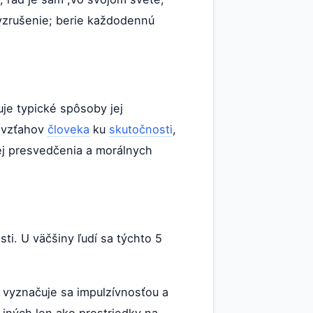
vzrušenie; berie každodennú
ňuje typické spôsoby jej
e vzťahov
človeka
ku
skutočnosti
,
jej presvedčenia a morálnych
ti. U väčšiny ľudí sa týchto 5
; vyznačuje sa impulzívnosťou a