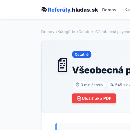
📚
Referáty
.hladas.sk
Domov
Ka
Domov
Kategórie
Ostatné
Všeobecná psychol
Ostatné
📄
Všeobecná p
⏱ 3 min čítania
📝 545 slo
Uložiť ako PDF