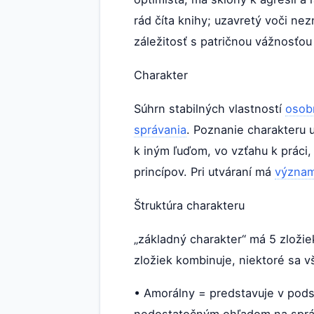
rád číta knihy; uzavretý voči n
záležitosť s patričnou vážnosťou
Charakter
Súhrn stabilných vlastností
osob
správania
. Poznanie charakteru
k iným ľuďom, vo vzťahu k práci,
princípov. Pri utváraní má
význa
Štruktúra charakteru
„základný charakter“ má 5 zložie
zložiek kombinuje, niektoré sa 
• Amorálny = predstavuje v pods