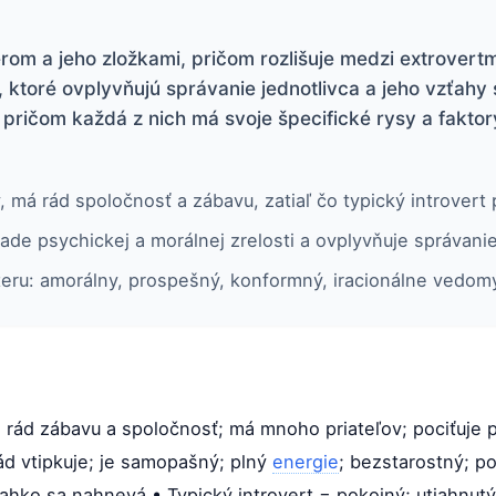
om a jeho zložkami, pričom rozlišuje medzi extrovertmi
i, ktoré ovplyvňujú správanie jednotlivca a jeho vzťahy 
 pričom každá z nich má svoje špecifické rysy a faktor
, má rád spoločnosť a zábavu, zatiaľ čo typický introvert 
ade psychickej a morálnej zrelosti a ovplyvňuje správanie
teru: amorálny, prospešný, konformný, iracionálne vedomý 
 rád zábavu a spoločnosť; má mnoho priateľov; pociťuje p
rád vtipkuje; je samopašný; plný
energie
; bezstarostný; p
 ľahko sa nahnevá • Typický introvert = pokojný; utiahnutý