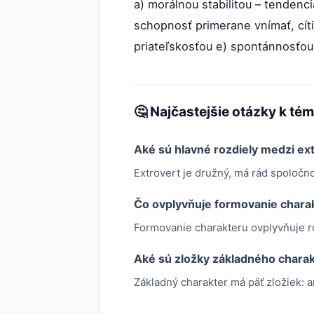
a) morálnou stabilitou – tenden
schopnosť primerane vnímať, cíti
priateľskosťou e) spontánnosťou 
🤔 Najčastejšie otázky k té
Aké sú hlavné rozdiely medzi ex
Extrovert je družný, má rád spoločnos
Čo ovplyvňuje formovanie chara
Formovanie charakteru ovplyvňuje ro
Aké sú zložky základného chara
Základný charakter má päť zložiek: a