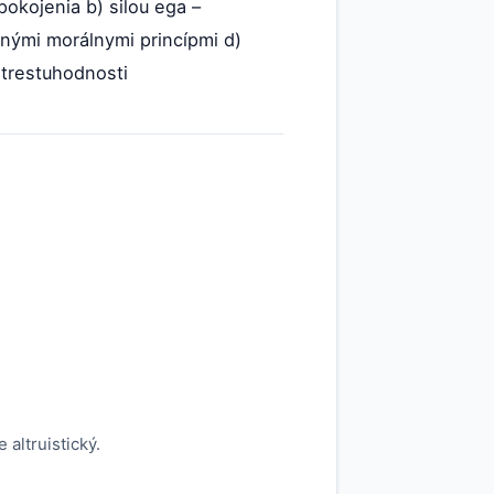
okojenia b) silou ega –
enými morálnymi princípmi d)
 trestuhodnosti
altruistický.