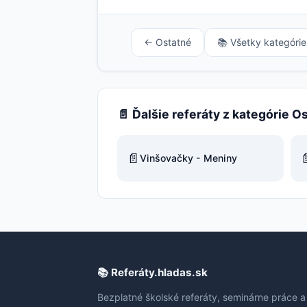
← Ostatné
📚 Všetky kategórie
📄 Ďalšie referáty z kategórie O
📄

Vinšovačky - Meniny
📚 Referáty.hladas.sk
Bezplatné školské referáty, seminárne práce a