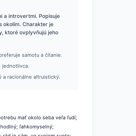
 a introvertmi. Popisuje
s okolím. Charakter je
y, ktoré ovplyvňujú jeho
preferuje samotu a čítanie.
 jednotlivca.
a racionálne altruistický.
otrebu mať okolo seba veľa ľudí;
ohodlný; ľahkomyselný;
; rád je sám ,vo svojom svete;