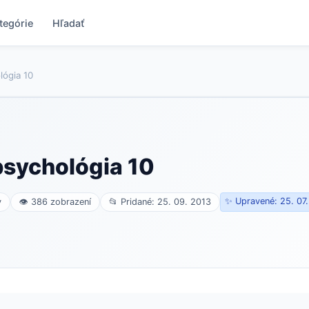
tegórie
Hľadať
ógia 10
sychológia 10
✨ Upravené: 25. 07
v
👁 386 zobrazení
📂 Pridané: 25. 09. 2013