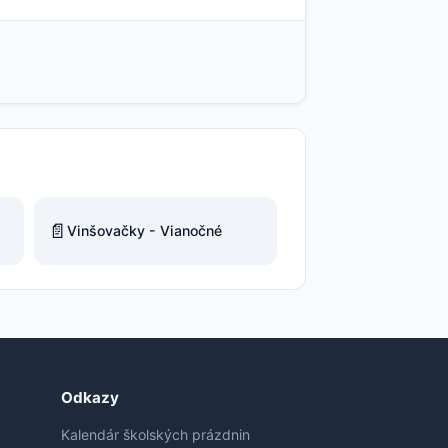
📄
Vinšovačky - Vianočné
Odkazy
Kalendár školských prázdnin