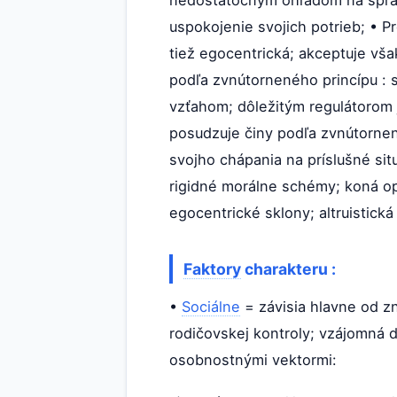
nedostatočným ohľadom na sprá
uspokojenie svojich potrieb; • P
tiež egocentrická; akceptuje vša
podľa zvnútorneného princípu : s
vzťahom; dôležitým regulátorom j
posudzuje činy podľa zvnútornen
svojho chápania na príslušné sit
rigidné morálne schémy; koná ope
egocentrické sklony; altruistick
Faktory
charakteru :
•
Sociálne
= závisia hlavne od 
rodičovskej kontroly; vzájomná d
osobnostnými vektormi: