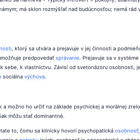
eznámym; má sklon rozmýšľať nad budúcnosťou; nemá rád 
nosti
, ktorý sa utvára a prejavuje v jej činnosti a podmie
 umožňuje predpovedať
správanie
. Prejavuje sa v systém
 k sebe, k vlastníctvu. Závisí od svetonázoru osobnosti, 
m
sociálna
výchova
.
k a možno ho určiť na základe psychickej a morálnej zrelos
však môžu stať dominantné.
tate to, čomu sa klinicky hovorí psychopatická
osobnosť