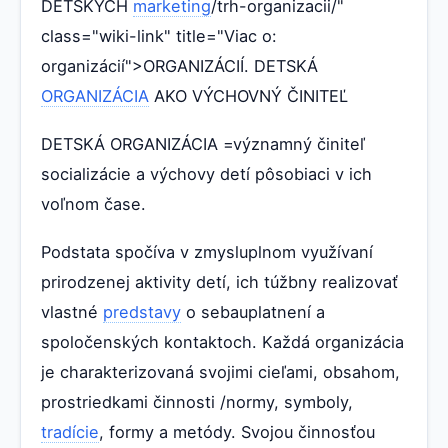
DETSKÝCH
marketing
/trh-organizacii/"
class="wiki-link" title="Viac o:
organizácií">ORGANIZÁCIÍ. DETSKÁ
ORGANIZÁCIA
AKO VÝCHOVNÝ ČINITEĽ
DETSKÁ ORGANIZÁCIA =významný činiteľ
socializácie a výchovy detí pôsobiaci v ich
voľnom čase.
Podstata spočíva v zmysluplnom využívaní
prirodzenej aktivity detí, ich túžbny realizovať
vlastné
predstavy
o sebauplatnení a
spoločenských kontaktoch. Každá organizácia
je charakterizovaná svojimi cieľami, obsahom,
prostriedkami činnosti /normy, symboly,
tradície
, formy a metódy. Svojou činnosťou