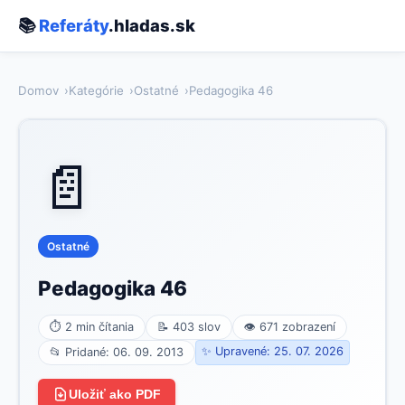
📚
Referáty
.hladas.sk
Domov
Kategórie
Ostatné
Pedagogika 46
📄
Ostatné
Pedagogika 46
⏱ 2 min čítania
📝 403 slov
👁 671 zobrazení
✨ Upravené: 25. 07. 2026
📂 Pridané: 06. 09. 2013
Uložiť ako PDF