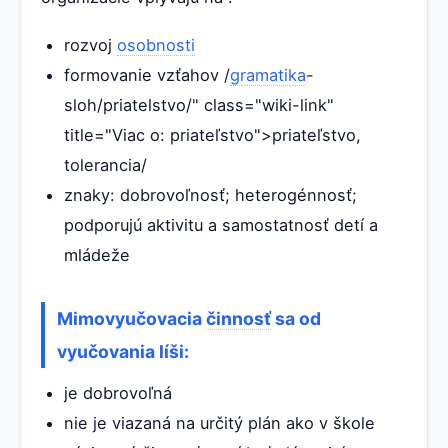
rozvoj
osobnosti
formovanie vzťahov /
gramatika
-
sloh/priatelstvo/" class="wiki-link"
title="Viac o: priateľstvo">priateľstvo,
tolerancia/
znaky: dobrovoľnosť; heterogénnosť;
podporujú aktivitu a samostatnosť detí a
mládeže
Mimovyučovacia
činnosť
sa od
vyučovania líši:
je dobrovoľná
nie je viazaná na určitý plán ako v škole