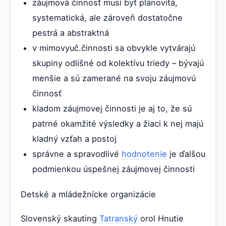
záujmová činnosť musí byť plánovitá,
systematická, ale zároveň dostatočne
pestrá a abstraktná
v mimovyuč.činnosti sa obvykle vytvárajú
skupiny odlišné od kolektívu triedy – bývajú
menšie a sú zamerané na svoju záujmovú
činnosť
kladom záujmovej činnosti je aj to, že sú
patrné okamžité výsledky a žiaci k nej majú
kladný vzťah a postoj
správne a spravodlivé
hodnotenie
je ďalšou
podmienkou úspešnej záujmovej činnosti
Detské a mládežnícke organizácie
Slovenský skauting
Tatranský
orol Hnutie