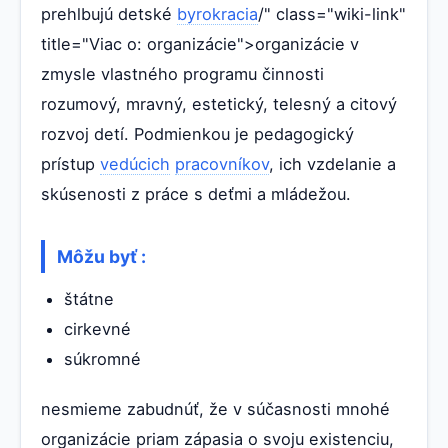
prehlbujú detské
byrokracia
/" class="wiki-link"
title="Viac o: organizácie">organizácie v
zmysle vlastného programu činnosti
rozumový, mravný, estetický, telesný a citový
rozvoj detí. Podmienkou je pedagogický
prístup
vedúcich
pracovníkov
, ich vzdelanie a
skúsenosti z práce s deťmi a mládežou.
Môžu byť :
štátne
cirkevné
súkromné
nesmieme zabudnúť, že v súčasnosti mnohé
organizácie priam zápasia o svoju existenciu,