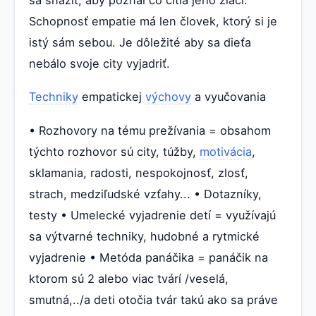
Schopnosť empatie má len človek, ktorý si je
istý sám sebou. Je dôležité aby sa dieťa
nebálo svoje city vyjadriť.
Techniky
empatickej
výchovy
a vyučovania
• Rozhovory na tému prežívania = obsahom
týchto rozhovor sú city, túžby,
motivácia
,
sklamania, radosti, nespokojnosť, zlosť,
strach, medziľudské vzťahy... • Dotazníky,
testy • Umelecké vyjadrenie detí = využívajú
sa výtvarné techniky, hudobné a rytmické
vyjadrenie • Metóda panáčika = panáčik na
ktorom sú 2 alebo viac tvárí /veselá,
smutná,../a deti otočia tvár takú ako sa práve