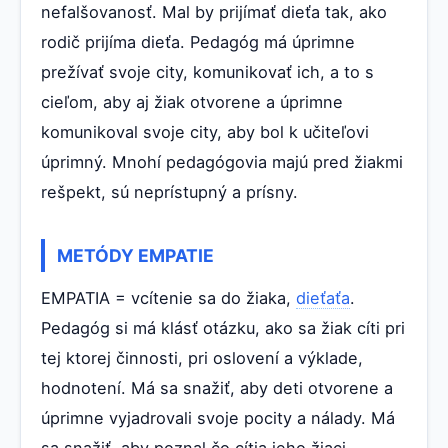
nefalšovanosť. Mal by prijímať dieťa tak, ako
rodič prijíma dieťa. Pedagóg má úprimne
prežívať svoje city, komunikovať ich, a to s
cieľom, aby aj žiak otvorene a úprimne
komunikoval svoje city, aby bol k učiteľovi
úprimný. Mnohí pedagógovia majú pred žiakmi
rešpekt, sú neprístupný a prísny.
METÓDY EMPATIE
EMPATIA = vcítenie sa do žiaka,
dieťaťa
.
Pedagóg si má klásť otázku, ako sa žiak cíti pri
tej ktorej činnosti, pri oslovení a výklade,
hodnotení. Má sa snažiť, aby deti otvorene a
úprimne vyjadrovali svoje pocity a nálady. Má
sa snažiť, aby poznal čo cítia jeho žiaci.