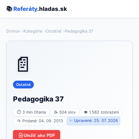
📚
Referáty
.hladas.sk
Domov
Kategórie
Ostatné
Pedagogika 37
📄
Ostatné
Pedagogika 37
⏱ 3 min čítania
📝 504 slov
👁 1,582 zobrazení
✨ Upravené: 25. 07. 2026
📂 Pridané: 04. 09. 2013
Uložiť ako PDF