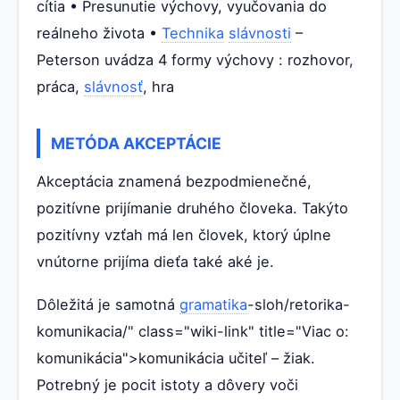
cítia • Presunutie výchovy, vyučovania do
reálneho života •
Technika
slávnosti
–
Peterson uvádza 4 formy výchovy : rozhovor,
práca,
slávnosť
, hra
METÓDA AKCEPTÁCIE
Akceptácia znamená bezpodmienečné,
pozitívne prijímanie druhého človeka. Takýto
pozitívny vzťah má len človek, ktorý úplne
vnútorne prijíma dieťa také aké je.
Dôležitá je samotná
gramatika
-sloh/retorika-
komunikacia/" class="wiki-link" title="Viac o:
komunikácia">komunikácia učiteľ – žiak.
Potrebný je pocit istoty a dôvery voči