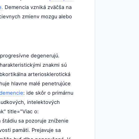
e.
Demencia vzniká zväčša na
 cievnych zmienv mozgu alebo
 progresívne degenerujú.
harakteristickými znakmi sú
ortikálna arteriosklerotická
ihuje hlavne malé penetrujúce
demencie
: ide skôr o primárnu
sudkových, intelektových
" title="Viac o:
 štádiu sa pozoruje zníženie
osti pamäti. Prejavuje sa