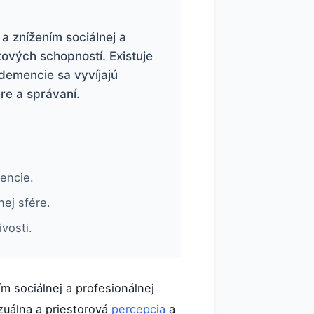
a znížením sociálnej a
tových schopností. Existuje
demencie sa vyvíjajú
re a správaní.
mencie.
ej sfére.
vosti.
m sociálnej a profesionálnej
izuálna a priestorová
percepcia
a