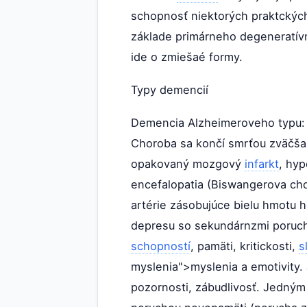
schopnosť niektorých praktckýc
základe primárneho degeneratí
ide o zmiešaé formy.
Typy demencií
Demencia Alzheimeroveho typu: j
Choroba sa končí smrťou zväčša o
opakovaný mozgový
infarkt
, hyp
encefalopatia (Biswangerova cho
artérie zásobujúce bielu hmotu 
depresu so sekundárnzmi poru
schopností
, pamäti, kritickosti,
s
myslenia">myslenia a emotivity.
pozornosti, zábudlivosť. Jedným 