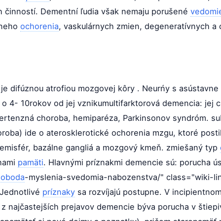
h činností. Dementní ľudia však nemaju porušené
vedomi
vneho
ochorenia
, vaskulárnych zmien, degeneratívnych a
e difúznou atrofiou mozgovej kôry . Neurńy s asústavne
 4- 10rokov od jej vznikumultifarktorová demencia: jej c
ertenzná choroba, hemiparéza, Parkinsonov syndróm. subk
roba) ide o aterosklerotické ochorenia mzgu, ktoré post
hemisfér, bazálne gangliá a mozgový kmeň. zmiešaný typ
chami
pamäti
. Hlavnými príznakmi demencie sú: porucha ú
loboda
-myslenia-svedomia-nabozenstva/" class="wiki-link
 Jednotlivé
príznaky
sa rozvíjajú postupne. V incipientnom
z najčastejších prejavov demencie býva porucha v štiepiv