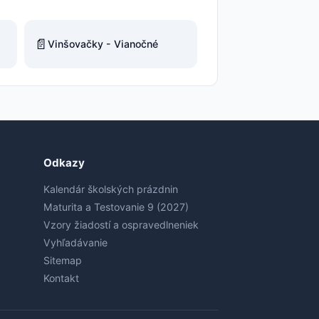
📄
Vinšovačky - Vianočné
Odkazy
Kalendár školských prázdnin
Maturita a Testovanie 9 (2027)
Vzory žiadostí a ospravedlneniek
Vyhľadávanie
Sitemap
Kontakt