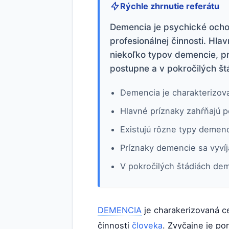
Rýchle zhrnutie referátu
Demencia je psychické ochore
profesionálnej činnosti. Hla
niekoľko typov demencie, pr
postupne a v pokročilých š
Demencia je charakterizova
Hlavné príznaky zahŕňajú p
Existujú rôzne typy demenc
Príznaky demencie sa vyvíj
V pokročilých štádiách dem
DEMENCIA
je charakerizovaná c
činnosti
človeka
. Zvyčajne je p