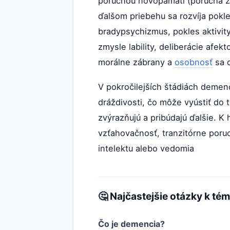
poruchou novopamäti (porucha z
ďalšom priebehu sa rozvíja pokl
bradypsychizmus, pokles aktivit
zmysle lability, deliberácie afe
morálne zábrany a
osobnosť
sa c
V pokročilejších štádiách demenc
dráždivosti, čo môže vyústiť do 
zvýrazňujú a pribúdajú ďalšie. 
vzťahovačnosť, tranzitórne poru
intelektu alebo vedomia
🤔 Najčastejšie otázky k té
Čo je demencia?