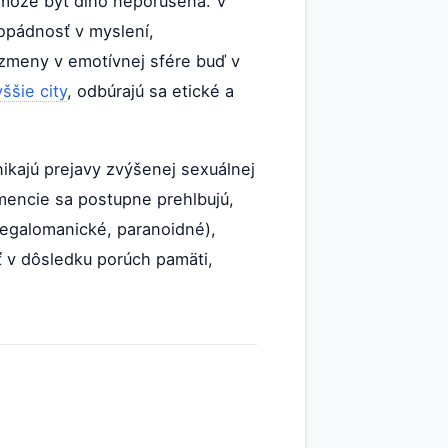
 môže byť dlho neporušená. V
kopádnosť v myslení,
 zmeny v emotívnej sfére buď v
ššie city
, odbúrajú sa etické a
nikajú prejavy zvýšenej sexuálnej
emencie sa postupne prehlbujú,
megalomanické, paranoidné),
ť v dôsledku porúch pamäti,