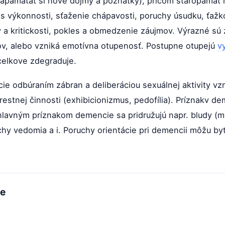
apamätať si nové dojmy a poznatky), pričom staropamäť
es výkonnosti, sťaženie chápavosti, poruchy úsudku, ťaž
y a kritickosti, pokles a obmedzenie záujmov. Výrazné sú
ktov, alebo vzniká emotívna otupenosť. Postupne otupejú
vy
elkove zdegraduje.
ie odbúraním zábran a deliberáciou sexuálnej aktivity vz
trestnej činnosti (exhibicionizmus, pedofília). Príznakv d
K hlavným príznakom demencie sa pridružujú napr. bludy (
chy vedomia a i. Poruchy orientácie pri demencii môžu by
me