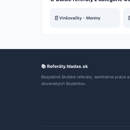
📄

Vinšovačky - Meniny
📚 Referáty.hladas.sk
Bezplatné školské referáty, seminárne práce a
slovenských študentov.