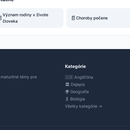
Význam rodiny v živote

📄
Choroby pečene
človeka
Kategórie
 maturitné témy pre
🇬🇧 Angličtina
🏛️ Dejepis
🌍 Geografia
🧬 Biológia
Všetky kategórie →