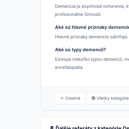
Demencia je psychické ochorenie, kt
profesionálne činnosti.
Aké sú hlavné príznaky demenci
Hlavné príznaky demencie zahŕňajú p
Aké sú typy demencií?
Existuje niekoľko typov demencií, me
encefalopatia.
← Ostatné
📚 Všetky kategórie
📄 Ďalšie referáty z kategórie O