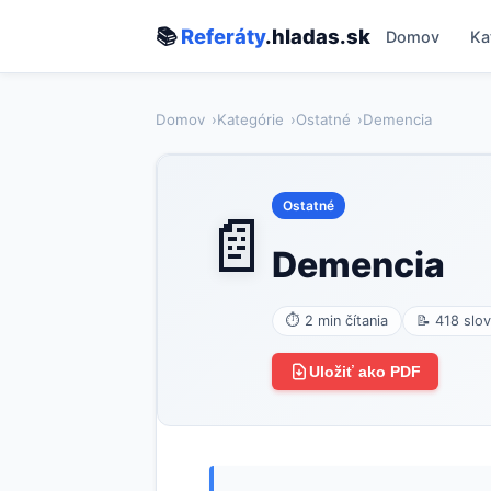
📚
Referáty
.hladas.sk
Domov
Ka
Domov
Kategórie
Ostatné
Demencia
Ostatné
📄
Demencia
⏱ 2 min čítania
📝 418 slov
Uložiť ako PDF