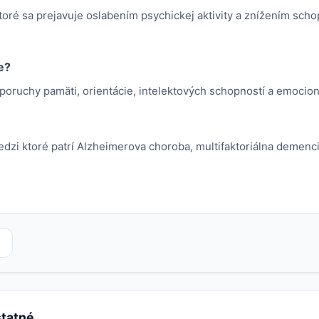
oré sa prejavuje oslabením psychickej aktivity a znížením scho
e?
oruchy pamäti, orientácie, intelektových schopností a emocion
dzi ktoré patrí Alzheimerova choroba, multifaktoriálna demenci
statné