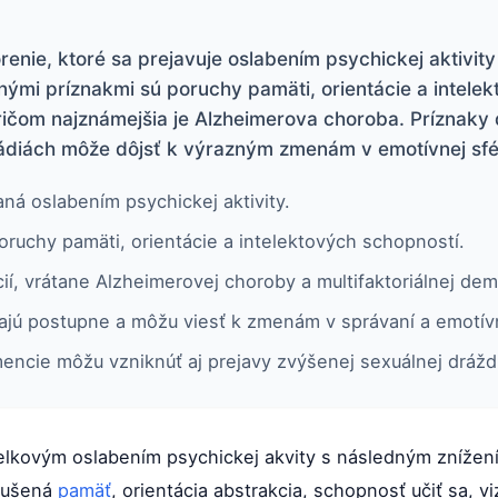
nie, ktoré sa prejavuje oslabením psychickej aktivity 
vnými príznakmi sú poruchy pamäti, orientácie a intelek
ičom najznámejšia je Alzheimerova choroba. Príznaky 
tádiách môže dôjsť k výrazným zmenám v emotívnej sfé
ná oslabením psychickej aktivity.
oruchy pamäti, orientácie a intelektových schopností.
ií, vrátane Alzheimerovej choroby a multifaktoriálnej de
ajú postupne a môžu viesť k zmenám v správaní a emotívn
encie môžu vzniknúť aj prejavy zvýšenej sexuálnej dráždi
elkovým oslabením psychickej akvity s následným znížení
orušená
pamäť
, orientácia abstrakcia, schopnosť učiť sa, v