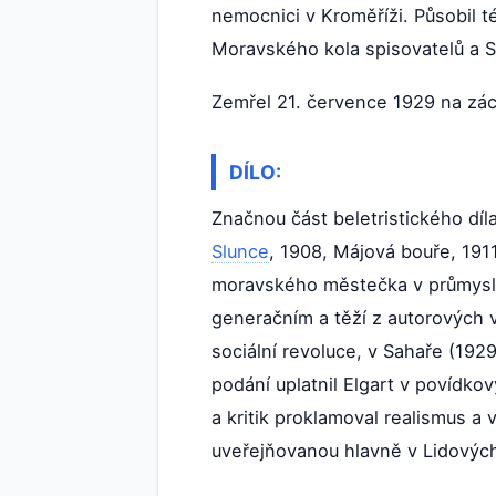
nemocnici v Kroměříži. Působil t
Moravského kola spisovatelů a S
Zemřel 21. července 1929 na zác
DÍLO:
Značnou část beletristického díla
Slunce
, 1908, Májová bouře, 1911
moravského městečka v průmyslov
generačním a těží z autorových 
sociální revoluce, v Sahaře (1929
podání uplatnil Elgart v povídkov
a kritik proklamoval realismus a 
uveřejňovanou hlavně v Lidovýc