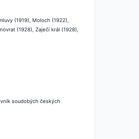
mluvy (1919), Moloch (1922),
novrat (1928), Zaječí král (1928),
Slovník soudobých českých