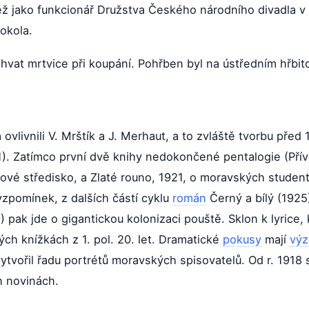
éž jako funkcionář Družstva Českého národního divadla v 
okola.
hvat mrtvice při koupání. Pohřben byl na ústředním hřbit
 ovlivnili V. Mrštík a J. Merhaut, a to zvláště tvorbu před 
). Zatímco první dvě knihy nedokončené pentalogie (Příva
é středisko, a Zlaté rouno, 1921, o moravských student
vzpomínek, z dalších částí cyklu
román
Černý a bílý (1925
) pak jde o gigantickou kolonizaci pouště. Sklon k lyrice
ých knížkách z 1. pol. 20. let. Dramatické
pokusy
mají
vý
vytvořil řadu portrétů moravských spisovatelů. Od r. 1918 s
h novinách.