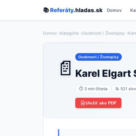
📚
Referáty
.hladas.sk
Domov
Ka
Domov
Kategórie
Osobnosti / Životopisy
Kare
Osobnosti / Životopisy
📄
Karel Elgart
⏱ 3 min čítania
📝 521 slov
Uložiť ako PDF