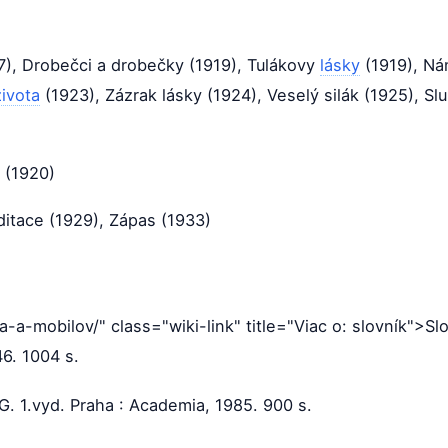
7), Drobečci a drobečky (1919), Tulákovy
lásky
(1919), Ná
života
(1923), Zázrak lásky (1924), Veselý silák (1925), Slu
ý (1920)
itace (1929), Zápas (1933)
a-a-mobilov/" class="wiki-link" title="Viac o: slovník">
46. 1004 s.
-G. 1.vyd. Praha : Academia, 1985. 900 s.