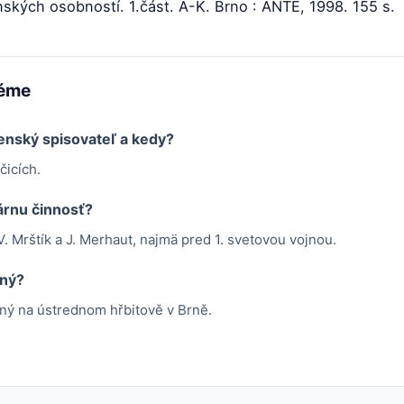
kých osobností. 1.část. A-K. Brno : ANTE, 1998. 155 s.
téme
enský spisovateľ a kedy?
čicích.
rárnu činnosť?
 V. Mrštík a J. Merhaut, najmä pred 1. svetovou vojnou.
aný?
aný na ústrednom hřbitově v Brně.