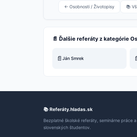
← Osobnosti / Životopisy
📚 Vš
📄 Ďalšie referáty z kategórie O
📄

Ján Smrek
📚 Referáty.hladas.sk
Bezplatné školské referáty, seminárne práce a
slovenských študentov.