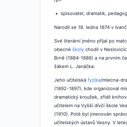
spisovatel, dramatik, pedagog,
Narodil se 18. ledna 1874 v Ivan
Své literární jméno přijal po mat
obecné
školy
chodil v Neslovicí
Brně (1884-1886) a na prvním če
žákem L. Janáčka.
Jeho učitelská
fyzika
/mlecna-dra
(1892-1897), kde organizoval mís
dramatický kroužek, zřídil knihov
učitelem na Vyšší dívčí škole V
(1910). Poté byl jmenován správ
učitelských ústavů Vesny. V lete