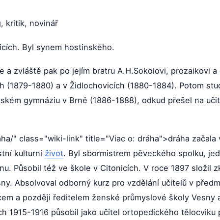
 kritik, novinář
čicích. Byl synem hostinského.
ce a zvláště pak po jejím bratru A.H.Sokolovi, prozaikovi 
ch (1879-1880) a v Židlochovicích (1880-1884). Potom st
ském gymnáziu v Brně (1886-1888), odkud přešel na učit
ha/" class="wiki-link" title="Viac o: dráha">dráha začal
tní kulturní
život
. Byl sbormistrem pěveckého spolku, jed
nu. Působil též ve škole v Citonicích. V roce 1897 složil
esny. Absolvoval odborný kurz pro vzdělání učitelů v př
cem a později ředitelem ženské průmyslové školy Vesny a
ch 1915-1916 působil jako učitel ortopedického tělocviku