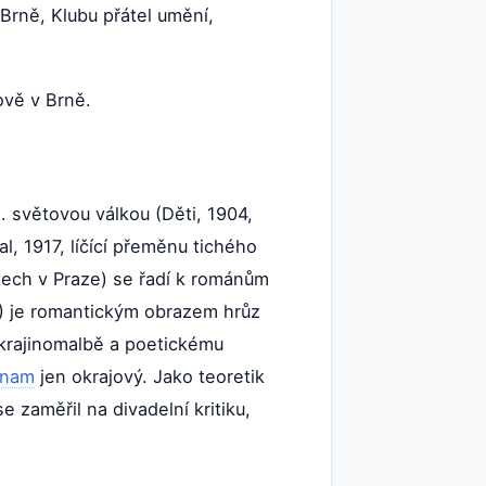
Brně, Klubu přátel umění,
ově v Brně.
1. světovou válkou (Děti, 1904,
l, 1917, líčící přeměnu tichého
ech v Praze) se řadí k románům
) je romantickým obrazem hrůz
, krajinomalbě a poetickému
znam
jen okrajový. Jako teoretik
e zaměřil na divadelní kritiku,