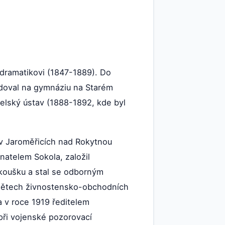
a dramatikovi (1847-1889). Do
udoval na gymnáziu na Starém
elský ústav (1888-1892, kde byl
a v Jaroměřicích nad Rokytnou
natelem Sokola, založil
 zkoušku a stal se odborným
edmětech živnostensko-obchodních
 v roce 1919 ředitelem
 při vojenské pozorovací