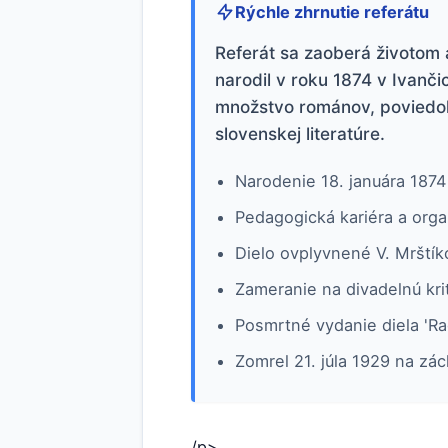
Rýchle zhrnutie referátu
Referát sa zaoberá životom
narodil v roku 1874 v Ivanč
množstvo románov, poviedok
slovenskej literatúre.
Narodenie 18. januára 1874 
Pedagogická kariéra a orga
Dielo ovplyvnené V. Mrštík
Zameranie na divadelnú kri
Posmrtné vydanie diela 'Ra
Zomrel 21. júla 1929 na zác
/p>