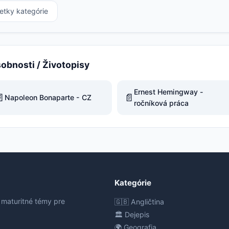
etky kategórie
sobnosti / Životopisy
Ernest Hemingway -

📄
Napoleon Bonaparte - CZ
ročníková práca
Kategórie
 maturitné témy pre
🇬🇧 Angličtina
🏛️ Dejepis
🌍 Geografia