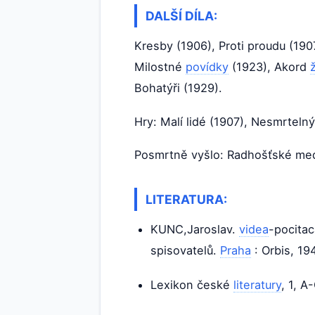
DALŠÍ DÍLA:
Kresby (1906), Proti proudu (190
Milostné
povídky
(1923), Akord
Bohatýři (1929).
Hry: Malí lidé (1907), Nesmrteln
Posmrtně vyšlo: Radhošťské med
LITERATURA:
KUNC,Jaroslav.
videa
-pocitac
spisovatelů.
Praha
: Orbis, 19
Lexikon české
literatury
, 1, A