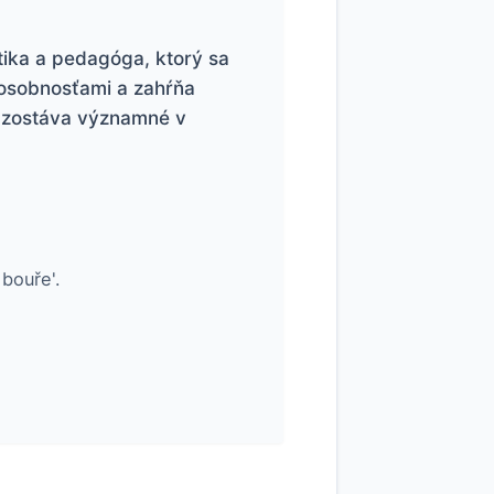
ika a pedagóga, ktorý sa
i osobnosťami a zahŕňa
o zostáva významné v
bouře'.