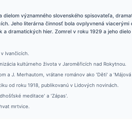
 a dielom významného slovenského spisovateľa, dramat
icích. Jeho literárna činnosť bola ovplyvnená viacerým
 a dramatických hier. Zomrel v roku 1929 a jeho diel
v Ivančicích.
nizácia kultúrneho života v Jaroměřicích nad Rokytnou.
om a J. Merhautom, vrátane románov ako 'Děti' a 'Májová 
tiku od roku 1918, publikovanú v Lidových novinách.
dhošťské meditace' a 'Zápas'.
hvat mrtvice.