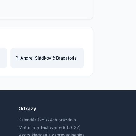
📄
Andrej Sládkovič Braxatoris
Odkazy
Kalendár školských prázdnin
Maturita a Testovanie 9 (2027)
Vzory žiadostí a ospravedlneniek