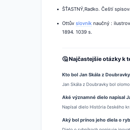
ŠŤASTNÝ,Radko. Čeští spisova
Ottův
slovník
naučný : ilustro
1894. 1039 s.
🤔 Najčastejšie otázky k 
Kto bol Jan Skála z Doubravk
Jan Skála z Doubravky bol olomouc
Aké významné dielo napísal J
Napísal dielo História českého kr
Aký bol prínos jeho diela o ry
Dielo o rybníkoch popisuje inova