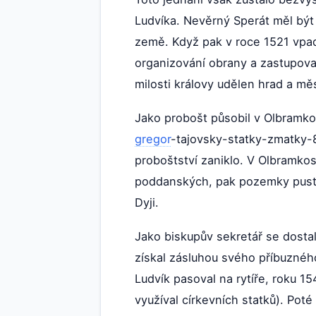
Ludvíka. Nevěrný Sperát měl být 
země. Když pak v roce 1521 vpad
organizování obrany a zastupova
milosti královy udělen hrad a m
Jako probošt působil v Olbramko
gregor
-tajovsky-statky-zmatky-8
proboštství zaniklo. V Olbramkos
poddanských, pak pozemky pusté 
Dyji.
Jako biskupův sekretář se dosta
získal zásluhou svého příbuzného
Ludvík pasoval na rytíře, roku 1
využíval církevních statků). Pot