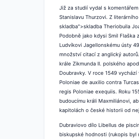
Již za studií vydal s komentářem 
Stanislavu Thurzovi. Z literární
skladba">skladba Theriobuila Joann
Podobně jako kdysi Smil Flaška z 
Ludvíkovi Jagellonskému ústy 49 z
množství citací z anglický autor
krále Zikmunda II. polského apo
Doubravky. V roce 1549 vychází v
Poloniae de auxilio contra Turcas
regis Poloniae exequiis. Roku 15
budoucímu králi Maxmiliánovi, ab
kapitolách o české historii od ne
Dubraviovo dílo Libellus de pisci
biskupské hodnosti (rukopis byl n