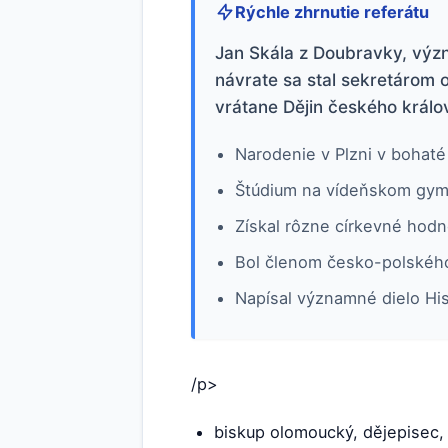
Rýchle zhrnutie referátu
Jan Skála z Doubravky, význa
návrate sa stal sekretárom 
vrátane Dějin českého králo
Narodenie v Plzni v bohaté 
Štúdium na vídeňskom gymn
Získal rôzne církevné hodn
Bol členom česko-polského 
Napísal významné dielo His
/p>
biskup olomoucký, dějepisec,