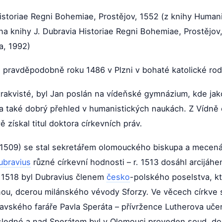
 Historiae Regni Bohemiae, Prostějov, 1552 (z knihy Huma
ana knihy J. Dubravia Historiae Regni Bohemiae, Prostějo
a, 1992)
l pravděpodobně roku 1486 v Plzni v bohaté katolické rod
trakvisté, byl Jan poslán na vídeňské gymnázium, kde jak
y a také dobrý přehled v humanistických naukách. Z Vídně 
 získal titul doktora církevních práv.
 1509) se stal sekretářem olomouckého biskupa a mecená
ubravius
různé církevní hodnosti – r. 1513 dosáhl arcijáhe
 1518 byl Dubravius členem
česko
-polského poselstva, kt
nou, dcerou milánského vévody Sforzy. Ve věcech církve 
lavského faráře Pavla Speráta – přívržence Lutherova učení
sledné a nad Sperátem byl v Olomouci proveden soud, do