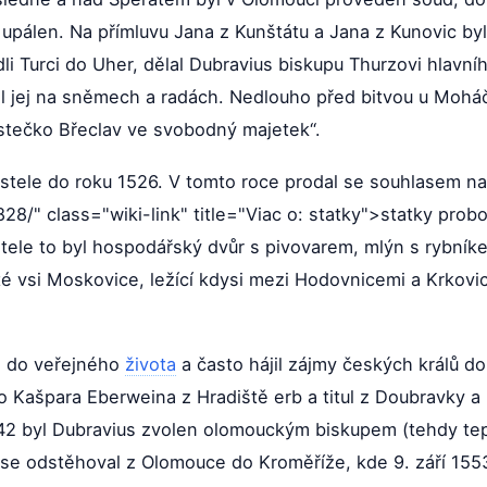
upálen. Na přímluvu Jana z Kunštátu a Jana z Kunovic byl
li Turci do Uher, dělal Dubravius biskupu Thurzovi hlavn
l jej na sněmech a radách. Nedlouho před bitvou u Moháč
ěstečko Břeclav ve svobodný majetek“.
stele do roku 1526. V tomto roce prodal se souhlasem n
28/" class="wiki-link" title="Viac o: statky">statky pro
tele to byl hospodářský dvůr s pivovarem, mlýn s rybníke
vsi Moskovice, ležící kdysi mezi Hodovnicemi a Krkovice
l do veřejného
života
a často hájil zájmy českých králů do
 Kašpara Eberweina z Hradiště erb a titul z Doubravky a H
542 byl Dubravius zvolen olomouckým biskupem (tehdy tep
é se odstěhoval z Olomouce do Kroměříže, kde 9. září 155