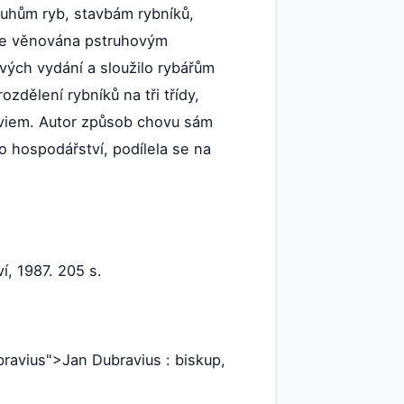
druhům ryb, stavbám rybníků,
í je věnována pstruhovým
vých vydání a sloužilo rybářům
zdělení rybníků na tři třídy,
raviem. Autor způsob chovu sám
o hospodářství, podílela se na
í, 1987. 205 s.
ubravius">Jan Dubravius : biskup,