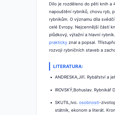
Dílo je rozděleno do pěti knih a
napouštění rybníků, chovu ryb, p
rybníkům. O významu díla svědčí
celé Evropy. Nejcennější částí kn
plůdkový, výtažní a hlavní rybní
prakticky
znal a popsal. Třístupň
rozvoji rybničních staveb a zac
LITERATURA:
ANDRESKA,Jiří. Rybářství a jeh
IROVSKÝ,Bohuslav. Rybnikář D
SKUTIL,Ivo.
osobnosti
-zivotop
státník, ekonom a literát. Kr