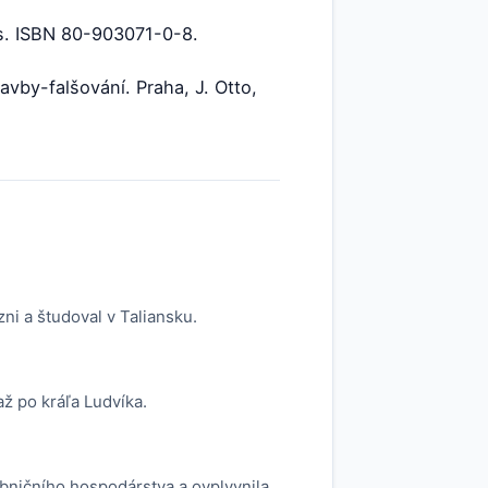
 s. ISBN 80-903071-0-8.
vby-falšování. Praha, J. Otto,
ni a študoval v Taliansku.
až po kráľa Ludvíka.
ybničního hospodárstva a ovplyvnila