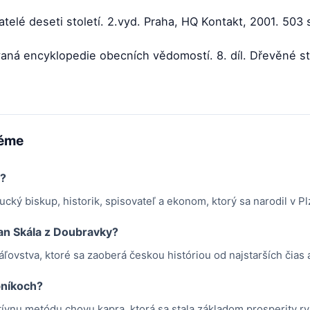
telé deseti století. 2.vyd. Praha, HQ Kontakt, 2001. 503
vaná encyklopedie obecních vědomostí. 8. díl. Dřevěné sta
téme
y?
ký biskup, historik, spisovateľ a ekonom, ktorý sa narodil v Plz
an Skála z Doubravky?
áľovstva, ktoré sa zaoberá českou históriou od najstarších čias 
bníkoch?
tívnu metódu chovu kapra, ktorá sa stala základom prosperity r