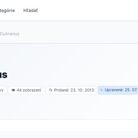
tegórie
Hľadať
 Dubravius
us
✨ Upravené: 25. 07
ov
👁 44 zobrazení
📂 Pridané: 23. 10. 2013