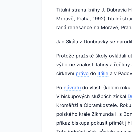
Titulní strana knihy J. Dubravia
Moravě, Praha, 1992) Titulní str
raná renesance na Moravě, Prah
Jan Skála z Doubravky se narodi
Protože pražské školy ovládali u
výborné znalosti latiny a řečtin
církevní
právo
do
Itálie
a v Padově
Po
návratu
do vlasti (kolem roku
V biskupových službách získal
D
Kroměříži a Olbramkostele. Roku
polského krále Zikmunda I. s Bo
příkaz biskupa pokusit přimět jih
Toto jednání však zůstalo bezvý