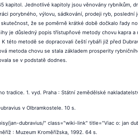
 45 kapitol. Jednotlivé kapitoly jsou věnovány rybníkům, 
ráci porybného, výlovu, sádkování, prodeji ryb, posledn
 skutečnost, že se poměrně krátké době dočkalo řady no
ihy je důsledný popis třístupňové metody chovu kapra a ro
k. K této metodě se dopracovali čeští rybáři již před Dub
ová metoda chovu se stala základem prosperity rybničníh
hovala se v podstatě dodnes.
o tradice. 1. vyd. Praha : Státní zemědělské nakladatelstv
ubravius v Olbramkostele. 10 s.
isy/jan-dubravius/" class="wiki-link" title="Viac o: jan d
oměříž : Muzeum Kroměřížska, 1992. 64 s.