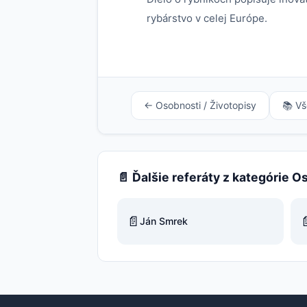
rybárstvo v celej Európe.
← Osobnosti / Životopisy
📚 Vš
📄 Ďalšie referáty z kategórie O
📄

Ján Smrek