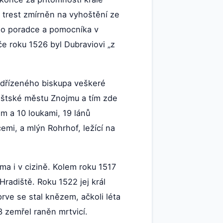
 trest zmírněn na vyhoštění ze
ího poradce a pomocníka v
e roku 1526 byl Dubraviovi „z
adřízeného biskupa veškeré
boštské městu Znojmu a tím zde
m a 10 loukami, 19 lánů
mi, a mlýn Rohrhof, ležící na
ma i v cizině. Kolem roku 1517
radiště. Roku 1522 jej král
rve se stal knězem, ačkoli léta
3 zemřel raněn mrtvicí.