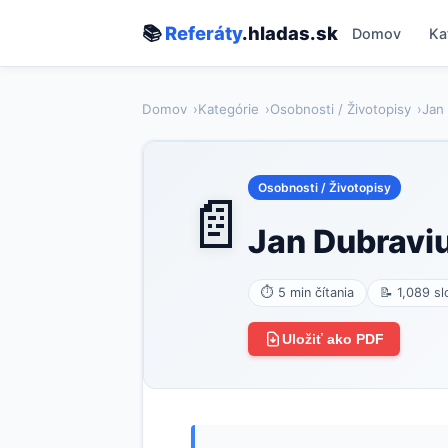
📚
Referáty
.hladas.sk
Domov
Ka
Domov
Kategórie
Osobnosti / Životopisy
Jan
Osobnosti / Životopisy
📄
Jan Dubravi
⏱ 5 min čítania
📝 1,089 sl
Uložiť ako PDF