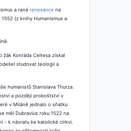
nismus a raná
renesance
na
v, 1552 (z knihy Humanismus a
ině.
o žák Konráda Celtesa získal
odešel studovat teologii a
še humanistů Stanislava Thurza.
nství a později proboštství v
eré v Miláně jednalo o sňatku
se měl Dubravius roku 1522 na
 - k návratu ke katolické církvi.
konce za přítomnosti krále