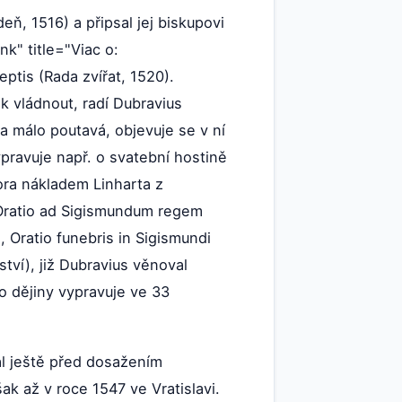
eň, 1516) a připsal jej biskupovi
ink" title="Viac o:
eptis (Rada zvířat, 1520).
ak vládnout, radí Dubravius
 a málo poutavá, objevuje se v ní
ypravuje např. o svatební hostině
ora nákladem Linharta z
. Oratio ad Sigismundum regem
, Oratio funebris in Sigismundi
tví), již Dubravius věnoval
o dějiny vypravuje ve 33
sal ještě před dosažením
ak až v roce 1547 ve Vratislavi.