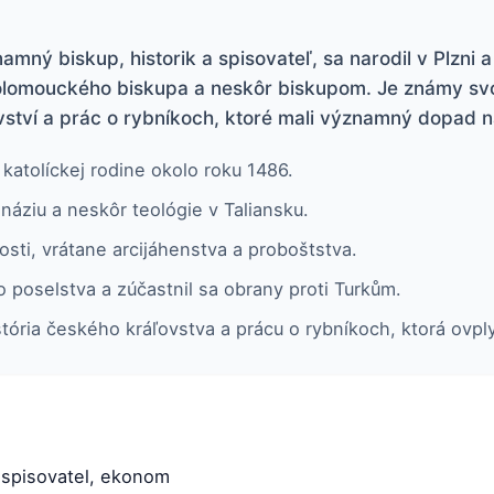
mný biskup, historik a spisovateľ, sa narodil v Plzni a
olomouckého biskupa a neskôr biskupom. Je známy svoji
vství a prác o rybníkoch, ktoré mali významný dopad n
katolíckej rodine okolo roku 1486.
áziu a neskôr teológie v Taliansku.
osti, vrátane arcijáhenstva a proboštstva.
poselstva a zúčastnil sa obrany proti Turkům.
tória českého kráľovstva a prácu o rybníkoch, ktorá ovply
 spisovatel, ekonom