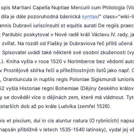
spis Martiani Capella Nuptiae Mercurii cum Philologia (Víd
ho díla je dále pozoruhodná básnická
syntax
/" class="wiki-l
is Dubravii iuriscinsulti st equitis aurati De regiis praec
Pardubic poskytoval v Nové radě králi Václavu IV. rady, j
vířat. Na rozdíl od Flašky je Dubraviova řeč příliš učená
ů. Spisovatel uvádí také některé své osobní zkušenosti (v
d.). Kniha vyšla v roce 1520 v Norimberce bez vědomí aut
 Prostějově sbírka řečí a příležitostných listů jako např
, Orantiuncula in nuptiis regis Poloniae Sigismundi iunioris
52 vyšla Historiae regni Bohemiae (Dějiny českého královs
y se dověděl více o dějinách zem, které má vládnout. Tyt
jstarších dob až po krále Ludvíka (zemřel 1526).
nis et piscium, dui in cis aluntur natura (O rybnících) nap
apsán přibližně v letech 1535-1540 latinsky), vydal jej vš