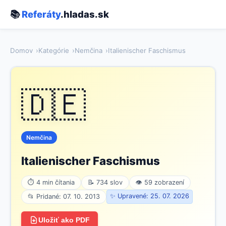
📚
Referáty
.hladas.sk
Domov
Kategórie
Nemčina
Italienischer Faschismus
🇩🇪
Nemčina
Italienischer Faschismus
⏱ 4 min čítania
📝 734 slov
👁 59 zobrazení
✨ Upravené: 25. 07. 2026
📂 Pridané: 07. 10. 2013
Uložiť ako PDF