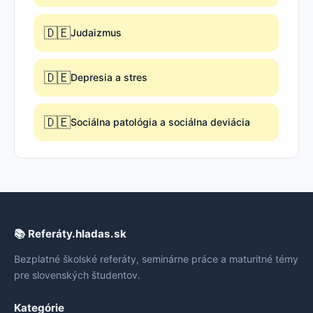
🇩🇪
Judaizmus
🇩🇪
Depresia a stres
🇩🇪
Sociálna patológia a sociálna deviácia
📚 Referáty.hladas.sk
Bezplatné školské referáty, seminárne práce a maturitné témy
pre slovenských študentov.
Kategórie