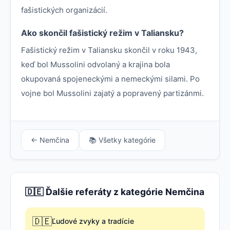
fašistických organizácií.
Ako skončil fašistický režim v Taliansku?
Fašistický režim v Taliansku skončil v roku 1943,
keď bol Mussolini odvolaný a krajina bola
okupovaná spojeneckými a nemeckými silami. Po
vojne bol Mussolini zajatý a popravený partizánmi.
← Nemčina
📚 Všetky kategórie
🇩🇪 Ďalšie referáty z kategórie Nemčina
🇩🇪
Ľudové zvyky a tradície