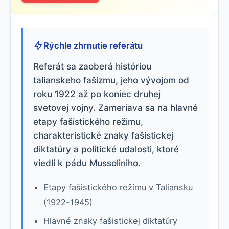
Rýchle zhrnutie referátu
Referát sa zaoberá históriou
talianskeho fašizmu, jeho vývojom od
roku 1922 až po koniec druhej
svetovej vojny. Zameriava sa na hlavné
etapy fašistického režimu,
charakteristické znaky fašistickej
diktatúry a politické udalosti, ktoré
viedli k pádu Mussoliniho.
Etapy fašistického režimu v Taliansku
(1922-1945)
Hlavné znaky fašistickej diktatúry