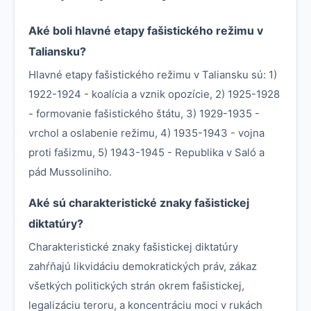
Aké boli hlavné etapy fašistického režimu v
Taliansku?
Hlavné etapy fašistického režimu v Taliansku sú: 1)
1922-1924 - koalícia a vznik opozície, 2) 1925-1928
- formovanie fašistického štátu, 3) 1929-1935 -
vrchol a oslabenie režimu, 4) 1935-1943 - vojna
proti fašizmu, 5) 1943-1945 - Republika v Saló a
pád Mussoliniho.
Aké sú charakteristické znaky fašistickej
diktatúry?
Charakteristické znaky fašistickej diktatúry
zahŕňajú likvidáciu demokratických práv, zákaz
všetkých politických strán okrem fašistickej,
legalizáciu teroru, a koncentráciu moci v rukách