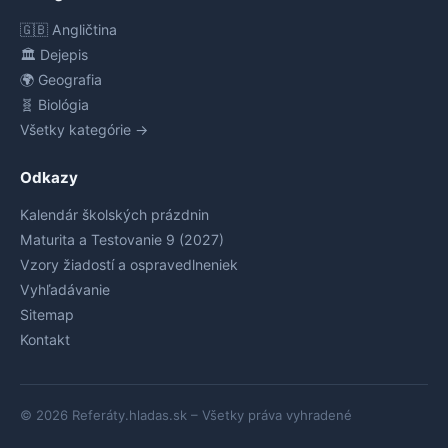
🇬🇧 Angličtina
🏛️ Dejepis
🌍 Geografia
🧬 Biológia
Všetky kategórie →
Odkazy
Kalendár školských prázdnin
Maturita a Testovanie 9 (2027)
Vzory žiadostí a ospravedlneniek
Vyhľadávanie
Sitemap
Kontakt
© 2026 Referáty.hladas.sk – Všetky práva vyhradené