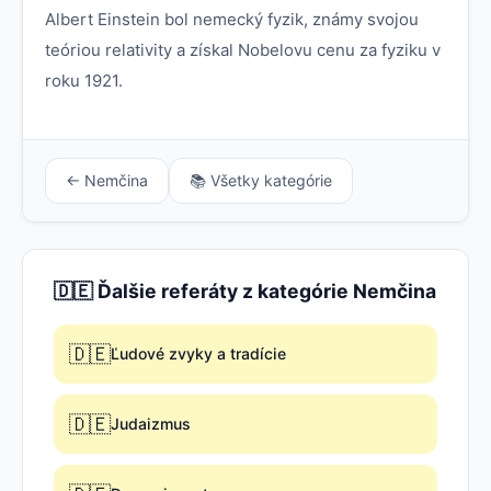
Albert Einstein bol nemecký fyzik, známy svojou
teóriou relativity a získal Nobelovu cenu za fyziku v
roku 1921.
← Nemčina
📚 Všetky kategórie
🇩🇪 Ďalšie referáty z kategórie Nemčina
🇩🇪
Ľudové zvyky a tradície
🇩🇪
Judaizmus