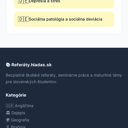
🇩🇪
Depresia a stres
🇩🇪
Sociálna patológia a sociálna deviácia
📚 Referáty.hladas.sk
Bezplatné školské referáty, seminárne práce a maturitné témy
pre slovenských študentov.
Kategórie
🇬🇧 Angličtina
🏛️ Dejepis
🌍 Geografia
🧬 Biológia