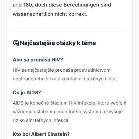
und 180, doch diese Berechnungen sind
wissenschaftlich nicht korrekt.
🤔 Najčastejšie otázky k téme
Ako sa prenáša HIV?
HIV sa najčastejšie prenáša prostredníctvom
nechráneného sexu a zdieľania injekčných ihiel.
Čo je AIDS?
AIDS je konečné štádium HIV infekcie, ktoré vedie k
vážnemu oslabeniu imunitného systému a zvyšuje
riziko smrteľných infekcií.
Kto bol Albert Einstein?