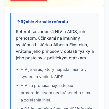
Rýchle zhrnutie referátu
Referát sa zaoberá HIV a AIDS, ich
prenosom, účinkami na imunitný
systém a históriou Alberta Einsteina,
vrátane jeho prínosov v oblasti fyziky a
jeho postojov k politickým otázkam.
HIV je vírus, ktorý napáda imunitný
systém a vedie k AIDS.
HIV sa prenáša najčastejšie
prostredníctvom nechráneného sexu
a zdieľania ihiel.
AIDS je konečné štádium HIV infekcie,