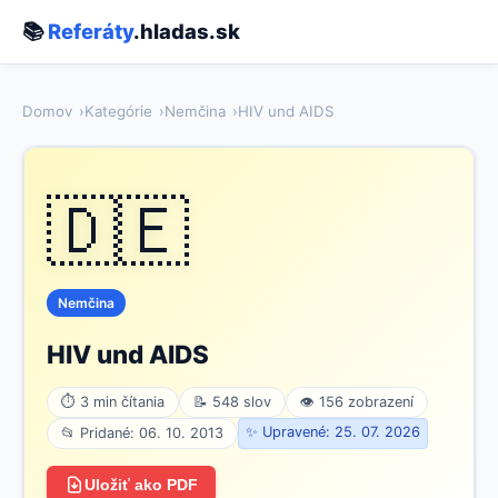
📚
Referáty
.hladas.sk
Domov
Kategórie
Nemčina
HIV und AIDS
🇩🇪
Nemčina
HIV und AIDS
⏱ 3 min čítania
📝 548 slov
👁 156 zobrazení
✨ Upravené: 25. 07. 2026
📂 Pridané: 06. 10. 2013
Uložiť ako PDF