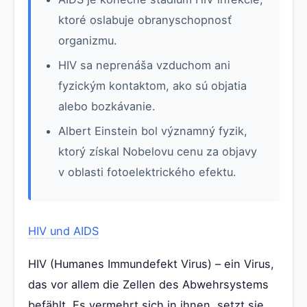
ktoré oslabuje obranyschopnosť
organizmu.
HIV sa neprenáša vzduchom ani
fyzickým kontaktom, ako sú objatia
alebo bozkávanie.
Albert Einstein bol významný fyzik,
ktorý získal Nobelovu cenu za objavy
v oblasti fotoelektrického efektu.
HIV und AIDS
HIV (Humanes Immundefekt Virus) – ein Virus,
das vor allem die Zellen des Abwehrsystems
befählt. Es vermehrt sich in ihnen, setzt sie