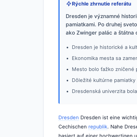
Rýchle zhrnutie referátu
Dresden je významné histor
pamiatkami. Po druhej svet
ako Zwinger palác a štátna 
Dresden je historické a k
Ekonomika mesta sa zameri
Mesto bolo ťažko zničené 
Dôležité kultúrne pamiatky 
Dresdenská univerzita bola
Dresden
Dresden ist eine wichti
Cechischen
republik
. Nahe Dres
basiert auf einer hochwertigen u