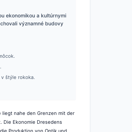
ou ekonomikou a kultúrnymi
zachovali významné budovy
omôcok.
.
 v štýle rokoka.
e liegt nahe den Grenzen mit der
tz. Die Ekonomie Dresedens
 die Produktion von Optik und