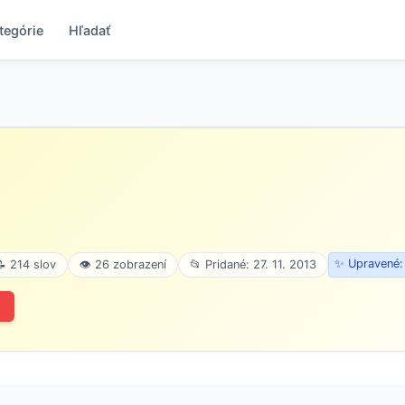
tegórie
Hľadať
✨ Upravené:
📝 214 slov
👁 26 zobrazení
📂 Pridané: 27. 11. 2013