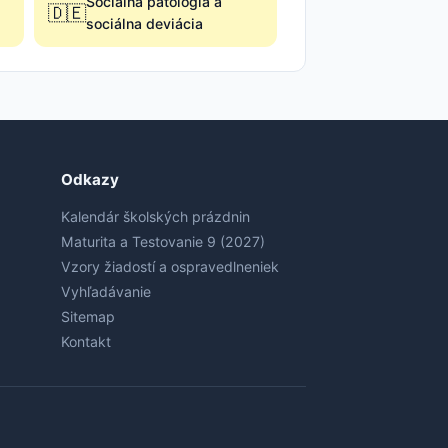
Sociálna patológia a
🇩🇪
sociálna deviácia
Odkazy
Kalendár školských prázdnin
Maturita a Testovanie 9 (2027)
Vzory žiadostí a ospravedlneniek
Vyhľadávanie
Sitemap
Kontakt