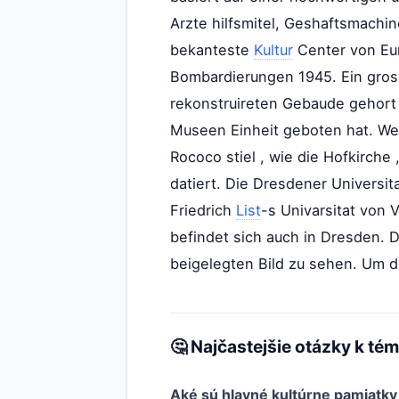
Arzte hilfsmitel, Geshaftsmach
bekanteste
Kultur
Center von Eur
Bombardierungen 1945. Ein gros
rekonstruireten Gebaude gehort 
Museen Einheit geboten hat. Weit
Rococo stiel , wie die Hofkirche
datiert. Die Dresdener Universi
Friedrich
List
-s Univarsitat von
befindet sich auch in Dresden. 
beigelegten Bild zu sehen. Um d
🤔 Najčastejšie otázky k té
Aké sú hlavné kultúrne pamiatk