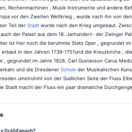
inen, Rechenmachinen , Musik Instrumente und andere Be
opa vor den Zweiten Weltkrieg , wurde nach ihn von den
ser Teil der
Stadt
wurde nach den Krieg umgebaut. Zwisc
auch der Palast aus dem 18. Jarhundert- der Zwinger Pal
er ist hier noch die beruhmte Stats Oper , gegrundet im
 , erbaut in den Jahren 1739-1751und die Kreuzkirche , di
tat , gegrundet im Jahre 1828, Carl Gustavson Carus Med
 Verkahr und die Dresdener
Schule
der Musikalischen Kuns
Dresden umstruhmt von der Sudlichen Seite der Fluss Elbe
ie Stadt macht der Fluss ein paar dramatiche Durchgenge
me
y v Drážďanoch?