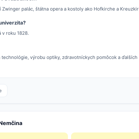
 Zwinger palác, štátna opera a kostoly ako Hofkirche a Kreuzki
univerzita?
 v roku 1828.
technológie, výrobu optiky, zdravotníckych pomôcok a ďalších
e
e Nemčina