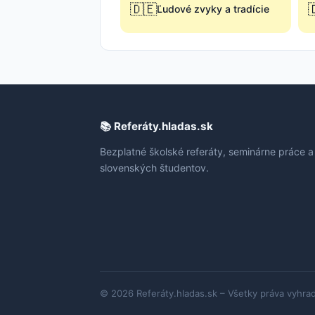
🇩🇪

Ľudové zvyky a tradície
📚 Referáty.hladas.sk
Bezplatné školské referáty, seminárne práce a
slovenských študentov.
© 2026 Referáty.hladas.sk – Všetky práva vyhra