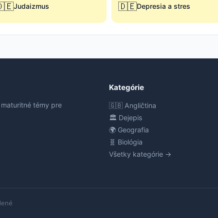
🇪
🇩🇪
Judaizmus
Depresia a stres
Kategórie
 maturitné témy pre
🇬🇧 Angličtina
🏛️ Dejepis
🌍 Geografia
🧬 Biológia
Všetky kategórie →
dené