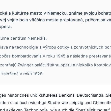
ické a kultúrne mesto v Nemecku, známe svojou bohat
ovej vojne bola väčšina mesta prestavaná, pričom sa 
opera.
ultúrne centrum Nemecka.
ava na technológie a výrobu optiky a zdravotníckych p
počas bombardovania v roku 1945 a následne prestavané
zahŕňajú Zwinger palác, štátnu operu a niekoľko kostolov
 založená v roku 1828.
ges historiches und kultureles Denkmal Deutschlands. Si
eden sind auch wichtige Stadte wie Leipzig und Chemni
nd aktieven Technologie, wie auch die Spezializirung auf