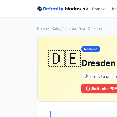
📚
Referáty
.hladas.sk
Domov
Ka
Domov
Kategórie
Nemčina
Dresden
Nemčina
🇩🇪
Dresden
⏱ 1 min čítania
Uložiť ako PDF