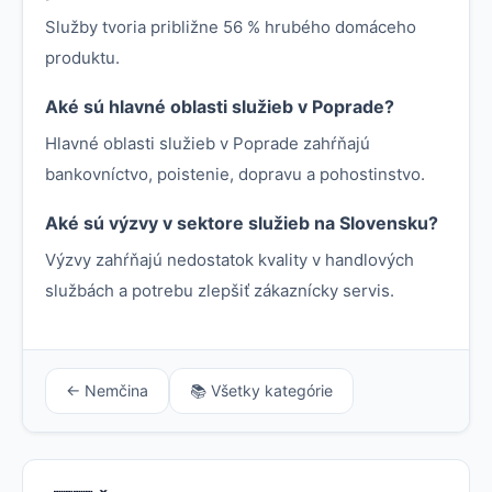
Služby tvoria približne 56 % hrubého domáceho
produktu.
Aké sú hlavné oblasti služieb v Poprade?
Hlavné oblasti služieb v Poprade zahŕňajú
bankovníctvo, poistenie, dopravu a pohostinstvo.
Aké sú výzvy v sektore služieb na Slovensku?
Výzvy zahŕňajú nedostatok kvality v handlových
službách a potrebu zlepšiť zákaznícky servis.
← Nemčina
📚 Všetky kategórie