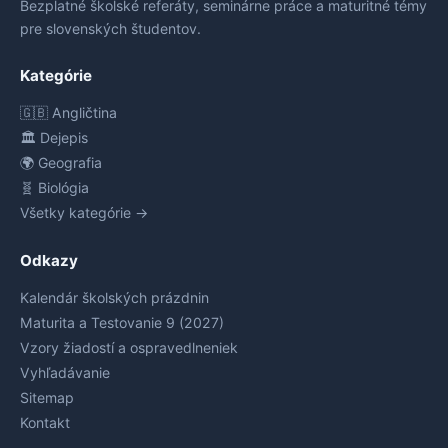
Bezplatné školské referáty, seminárne práce a maturitné témy
pre slovenských študentov.
Kategórie
🇬🇧 Angličtina
🏛️ Dejepis
🌍 Geografia
🧬 Biológia
Všetky kategórie →
Odkazy
Kalendár školských prázdnin
Maturita a Testovanie 9 (2027)
Vzory žiadostí a ospravedlneniek
Vyhľadávanie
Sitemap
Kontakt