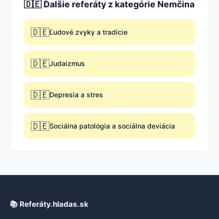
🇩🇪 Ďalšie referáty z kategórie Nemčina
🇩🇪
Ľudové zvyky a tradície
🇩🇪
Judaizmus
🇩🇪
Depresia a stres
🇩🇪
Sociálna patológia a sociálna deviácia
📚 Referáty.hladas.sk