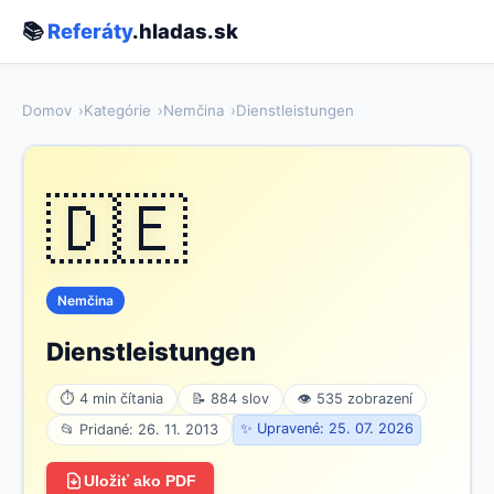
📚
Referáty
.hladas.sk
Domov
Kategórie
Nemčina
Dienstleistungen
🇩🇪
Nemčina
Dienstleistungen
⏱ 4 min čítania
📝 884 slov
👁 535 zobrazení
✨ Upravené: 25. 07. 2026
📂 Pridané: 26. 11. 2013
Uložiť ako PDF