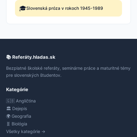
🎓
Slovenská próza v rokoch 1945-1989
📚 Referáty.hladas.sk
Bezplatné školské referáty, seminárne práce a maturitné témy
pre slovenských študentov.
Kategórie
🇬🇧 Angličtina
🏛️ Dejepis
🌍 Geografia
🧬 Biológia
Všetky kategórie →