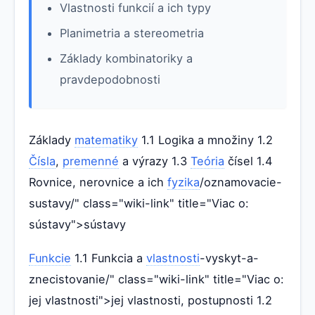
Vlastnosti funkcií a ich typy
Planimetria a stereometria
Základy kombinatoriky a
pravdepodobnosti
Základy
matematiky
1.1 Logika a množiny 1.2
Čísla
,
premenné
a výrazy 1.3
Teória
čísel 1.4
Rovnice, nerovnice a ich
fyzika
/oznamovacie-
sustavy/" class="wiki-link" title="Viac o:
sústavy">sústavy
Funkcie
1.1 Funkcia a
vlastnosti
-vyskyt-a-
znecistovanie/" class="wiki-link" title="Viac o:
jej vlastnosti">jej vlastnosti, postupnosti 1.2