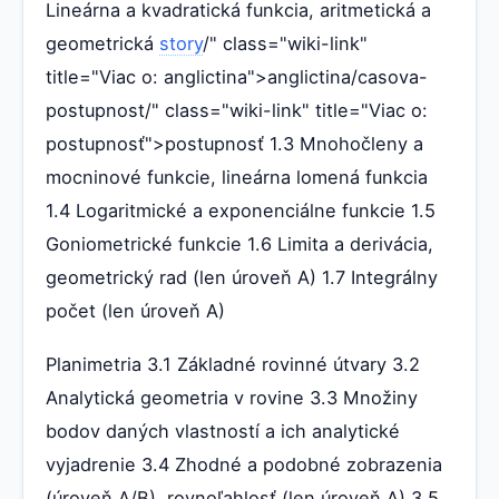
Lineárna a kvadratická funkcia, aritmetická a
geometrická
story
/" class="wiki-link"
title="Viac o: anglictina">anglictina/casova-
postupnost/" class="wiki-link" title="Viac o:
postupnosť">postupnosť 1.3 Mnohočleny a
mocninové funkcie, lineárna lomená funkcia
1.4 Logaritmické a exponenciálne funkcie 1.5
Goniometrické funkcie 1.6 Limita a derivácia,
geometrický rad (len úroveň A) 1.7 Integrálny
počet (len úroveň A)
Planimetria 3.1 Základné rovinné útvary 3.2
Analytická geometria v rovine 3.3 Množiny
bodov daných vlastností a ich analytické
vyjadrenie 3.4 Zhodné a podobné zobrazenia
(úroveň A/B), rovnoľahlosť (len úroveň A) 3.5