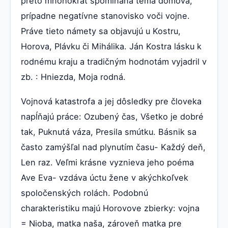
preto mnohokrát spomínaná téma domova,
prípadne negatívne stanovisko voči vojne.
Práve tieto námety sa objavujú u Kostru,
Horova, Plávku či Mihálika. Ján Kostra lásku k
rodnému kraju a tradičným hodnotám vyjadril v
zb. : Hniezda, Moja rodná.
Vojnová katastrofa a jej dôsledky pre človeka
napĺňajú práce: Ozubený čas, Všetko je dobré
tak, Puknutá váza, Presila smútku. Básnik sa
často zamýšľal nad plynutím času- Každý deň,
Len raz. Veľmi krásne vyznieva jeho poéma
Ave Eva- vzdáva úctu žene v akýchkoľvek
spoločenských rolách. Podobnú
charakteristiku majú Horovove zbierky: vojna
= Nioba, matka naša, zároveň matka pre