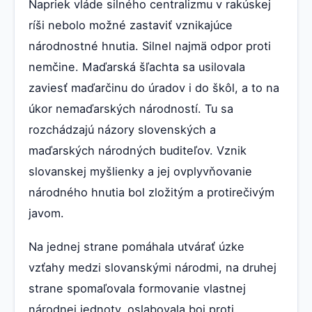
Napriek vláde silného centralizmu v rakúskej
ríši nebolo možné zastaviť vznikajúce
národnostné hnutia. Silnel najmä odpor proti
nemčine. Maďarská šľachta sa usilovala
zaviesť maďarčinu do úradov i do škôl, a to na
úkor nemaďarských národností. Tu sa
rozchádzajú názory slovenských a
maďarských národných buditeľov. Vznik
slovanskej myšlienky a jej ovplyvňovanie
národného hnutia bol zložitým a protirečivým
javom.
Na jednej strane pomáhala utvárať úzke
vzťahy medzi slovanskými národmi, na druhej
strane spomaľovala formovanie vlastnej
národnej jednoty, oslabovala boj proti