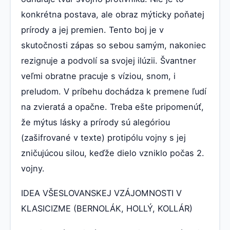
konkrétna postava, ale obraz mýticky poňatej
prírody a jej premien. Tento boj je v
skutočnosti zápas so sebou samým, nakoniec
rezignuje a podvolí sa svojej ilúzii. Švantner
veľmi obratne pracuje s víziou, snom, i
preludom. V príbehu dochádza k premene ľudí
na zvieratá a opačne. Treba ešte pripomenúť,
že mýtus lásky a prírody sú alegóriou
(zašifrované v texte) protipólu vojny s jej
zničujúcou silou, keďže dielo vzniklo počas 2.
vojny.
IDEA VŠESLOVANSKEJ VZÁJOMNOSTI V
KLASICIZME (BERNOLÁK, HOLLÝ, KOLLÁR)