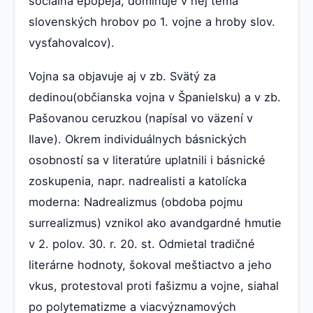
sociálna epopeja, dominuje v nej téma
slovenských hrobov po 1. vojne a hroby slov.
vysťahovalcov).
Vojna sa objavuje aj v zb. Svätý za
dedinou(občianska vojna v Španielsku) a v zb.
Pašovanou ceruzkou (napísal vo väzení v
Ilave). Okrem individuálnych básnických
osobností sa v literatúre uplatnili i básnické
zoskupenia, napr. nadrealisti a katolícka
moderna: Nadrealizmus (obdoba pojmu
surrealizmus) vznikol ako avandgardné hmutie
v 2. polov. 30. r. 20. st. Odmietal tradičné
literárne hodnoty, šokoval meštiactvo a jeho
vkus, protestoval proti fašizmu a vojne, siahal
po polytematizme a viacvýznamových