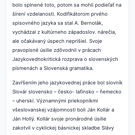
bolo splnené toto, potom sa mohli podieľať na
šírení vzdelanosti. Kodifikátorom prvého
spisovného jazyka sa stal A. Bernolák,
vychádzal z kultúrneho západoslov. nárečia,
ale očakávaný úspech neprišiel. Svoje
pravopisné úsilie zdôvodnil v prácach
Jazykovednokritická rozprava o slovenských
písmenách a Slovenská gramatika.
Zavŕšením jeho jazykovednej práce bol slovník
Slovár slovensko – česko- laťinsko – ňemecko
– uherskí. Významnými priekopníkmi
všeslovanskej vzájomnosti boli Ján Kollár a
Ján Hollý. Kollár svoje pronárodné úsilie
zakotvil v cyklickej básnickej skladbe Slávy