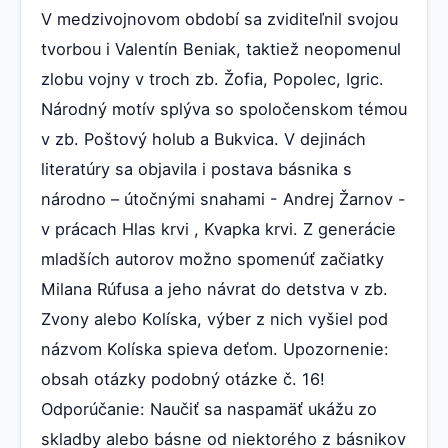
V medzivojnovom období sa zviditeľnil svojou
tvorbou i Valentín Beniak, taktiež neopomenul
zlobu vojny v troch zb. Žofia, Popolec, Igric.
Národný motív splýva so spoločenskom témou
v zb. Poštový holub a Bukvica. V dejinách
literatúry sa objavila i postava básnika s
národno – útočnými snahami - Andrej Žarnov -
v prácach Hlas krvi , Kvapka krvi. Z generácie
mladších autorov možno spomenúť začiatky
Milana Rúfusa a jeho návrat do detstva v zb.
Zvony alebo Kolíska, výber z nich vyšiel pod
názvom Kolíska spieva deťom. Upozornenie:
obsah otázky podobný otázke č. 16!
Odporúčanie: Naučiť sa naspamäť ukážu zo
skladby alebo básne od niektorého z básnikov