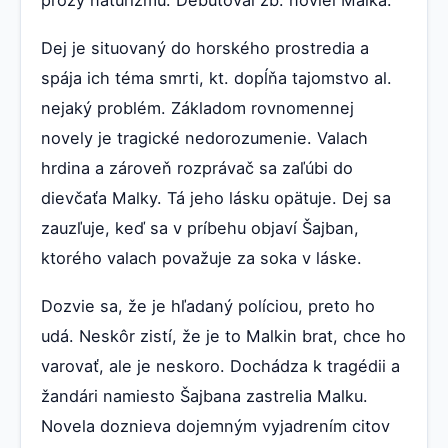
prózy naturizmu. Debutoval zb. noviel Malka.
Dej je situovaný do horského prostredia a
spája ich téma smrti, kt. dopĺňa tajomstvo al.
nejaký problém. Základom rovnomennej
novely je tragické nedorozumenie. Valach
hrdina a zároveň rozprávač sa zaľúbi do
dievčaťa Malky. Tá jeho lásku opätuje. Dej sa
zauzľuje, keď sa v príbehu objaví Šajban,
ktorého valach považuje za soka v láske.
Dozvie sa, že je hľadaný políciou, preto ho
udá. Neskôr zistí, že je to Malkin brat, chce ho
varovať, ale je neskoro. Dochádza k tragédii a
žandári namiesto Šajbana zastrelia Malku.
Novela doznieva dojemným vyjadrením citov