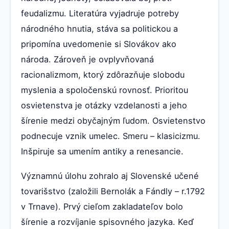
feudalizmu. Literatúra vyjadruje potreby
národného hnutia, stáva sa politickou a
pripomína uvedomenie si Slovákov ako
národa. Zároveň je ovplyvňovaná
racionalizmom, ktorý zdôrazňuje slobodu
myslenia a spoločenskú rovnosť. Prioritou
osvietenstva je otázky vzdelanosti a jeho
šírenie medzi obyčajným ľudom. Osvietenstvo
podnecuje vznik umelec. Smeru – klasicizmu.
Inšpiruje sa umením antiky a renesancie.
Významnú úlohu zohralo aj Slovenské učené
tovarišstvo (založili Bernolák a Fándly – r.1792
v Trnave). Prvý cieľom zakladateľov bolo
šírenie a rozvíjanie spisovného jazyka. Keď