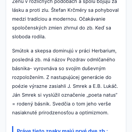
Ženu v rozličných podobách a spolu bojujú za
lásku a proti zlu. Štefan Krčméry sa pohyboval
medzi tradíciou a modernou. Očakávanie
spoločenských zmien zhrnul do zb. Keď sa
sloboda rodila.
Smútok a skepsa dominujú v práci Herbarium,
posledná zb. má názov Pozdrav odmlčaného
básnika- vyrovnáva so svojím duševným
rozpoložením. Z nastupujúcej generácie do
poézie výrazne zasiahli J. Smrek a E.B. Lukáč.
Ján Smrek si vyslúžil označenie „poeta natus“
= rodený básnik. Svedčia o tom jeho verše
nasiaknuté prirodzenosťou a optimizmom.
Práve tieto znaky majú prvé dve zb.: