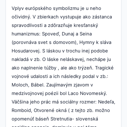
Vplyv európského symbolizmu je u neho
očividný. V zbierkach vystupuje ako zástanca
spravodlivosti a zdôrazňuje kresťanský
humanizmus: Spoveď, Dunaj a Seina
(porovnáva svet s domovom), Hymny k sláva
Hosudarovej. S láskou v trochu inej podobe
nakladá v zb. O láske neláskavej, nechápe ju
ako naplnenie túžby , ale ako trýzeň. Tragické
vojnové udalosti a ich následky podal v zb.:
Moloch, Bábel. Zaujímavým zjavom v
medzivojnovej poézii bol Laco Novomeský.
Väčšina jeho prác má sociálny rozmer: Nedeľa,
Romboid, Otvorené okná ( z tejto zb. možno
opomenúť báseň Stretnutia- slovenská