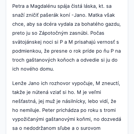
Petra a Magdalénu spája čistá láska, kt. sa
snaží zničiť pašerák koní -Jano. Matka však
chce, aby sa dcéra vydala za bohatého gazdu,
preto ju so Zápotočným zasnúbi. Počas
svätojánskej noci si P a M prisahajú vernosť s
podmienkou, že presne o rok príde po ňu P na
troch gaštanových koňoch a odvedie si ju do
ich nového domu.
Lenže Jano ich rozhovor vypočuje, M zneuctí,
takže je nútená vziať si ho. M je veľmi
nešťastná, jej muž je násilnícky, lebo vidí, že
ho nemiluje. Peter prichádza po roku s tromi
vypožičanými gaštanovými koňmi, no dozvedá
sa o nedodržanom sľube a o surovom