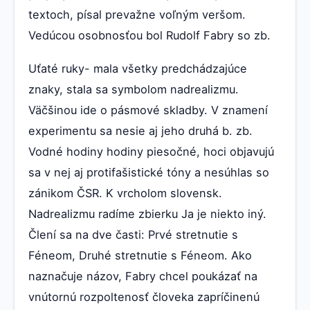
textoch, písal prevažne voľným veršom.
Vedúcou osobnosťou bol Rudolf Fabry so zb.
Uťaté ruky- mala všetky predchádzajúce
znaky, stala sa symbolom nadrealizmu.
Väčšinou ide o pásmové skladby. V znamení
experimentu sa nesie aj jeho druhá b. zb.
Vodné hodiny hodiny piesočné, hoci objavujú
sa v nej aj protifašistické tóny a nesúhlas so
zánikom ČSR. K vrcholom slovensk.
Nadrealizmu radíme zbierku Ja je niekto iný.
Člení sa na dve časti: Prvé stretnutie s
Féneom, Druhé stretnutie s Féneom. Ako
naznačuje názov, Fabry chcel poukázať na
vnútornú rozpoltenosť človeka zapríčinenú