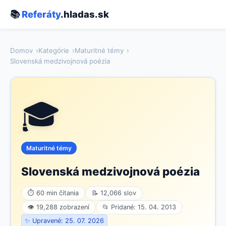
📚
Referáty
.hladas.sk
Domov
Kategórie
Maturitné témy
Slovenská medzivojnová poézia
🎓
Maturitné témy
Slovenská medzivojnová poézia
⏱ 60 min čítania
📝 12,066 slov
👁 19,288 zobrazení
📂 Pridané: 15. 04. 2013
✨ Upravené: 25. 07. 2026