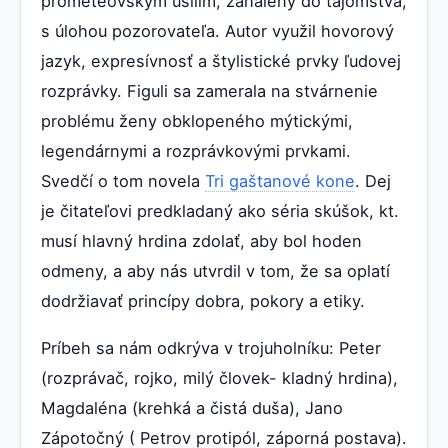
prometeovským úsilím, zahalený do tajomstva,
s úlohou pozorovateľa. Autor využil hovorový
jazyk, expresívnosť a štylistické prvky ľudovej
rozprávky. Figuli sa zamerala na stvárnenie
problému ženy obklopeného mýtickými,
legendárnymi a rozprávkovými prvkami.
Svedčí o tom novela
Tri gaštanové kone
. Dej
je čitateľovi predkladaný ako séria skúšok, kt.
musí hlavný hrdina zdolať, aby bol hoden
odmeny, a aby nás utvrdil v tom, že sa oplatí
dodržiavať princípy dobra, pokory a etiky.
Príbeh sa nám odkrýva v trojuholníku: Peter
(rozprávač, rojko, milý človek- kladný hrdina),
Magdaléna (krehká a čistá duša), Jano
Zápotočný ( Petrov protipól, záporná postava).