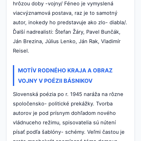
hrôzou doby -vojny/ Féneo je vymyslená
viacvýznamová postava, raz je to samotný
autor, inokedy ho predstavuje ako zlo- diabla/.
Ďalší nadrealisti: Štefan Žáry, Pavel Bunčák,
Ján Brezina, Július Lenko, Ján Rak, Vladimír
Reisel.
MOTÍV RODNÉHO KRAJA A OBRAZ
VOJNY V POÉZII BÁSNIKOV
Slovenská poézia po r. 1945 naráža na rôzne
spoločensko- politické prekážky. Tvorba
autorov je pod prísnym dohľadom nového
vládnuceho režimu, spisovatelia sú nútení
písať podľa šablóny- schémy. Veľmi častou je