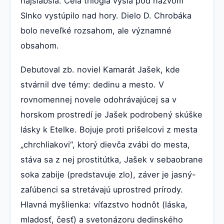
najslabšia. Celá trilógia vyšla pod názvom
Slnko vystúpilo nad hory. Dielo D. Chrobáka
bolo neveľké rozsahom, ale významné
obsahom.
Debutoval zb. noviel Kamarát Jašek, kde
stvárnil dve témy: dedinu a mesto. V
rovnomennej novele odohrávajúcej sa v
horskom prostredí je Jašek podrobený skúške
lásky k Etelke. Bojuje proti prišelcovi z mesta
„chrchliakovi“, ktorý dievča zvábi do mesta,
stáva sa z nej prostitútka, Jašek v sebaobrane
soka zabije (predstavuje zlo), záver je jasný-
zaľúbenci sa stretávajú uprostred prírody.
Hlavná myšlienka: víťazstvo hodnôt (láska,
mladosť, česť) a svetonázoru dedinského