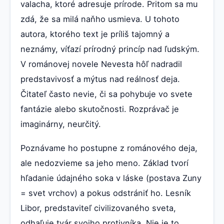
valacha, ktoré adresuje prírode. Pritom sa mu
zdá, že sa milá naňho usmieva. U tohoto
autora, ktorého text je príliš tajomný a
neznámy, víťazí prírodný princíp nad ľudským.
V románovej novele Nevesta hôľ nadradil
predstavivosť a mýtus nad reálnosť deja.
Čitateľ často nevie, či sa pohybuje vo svete
fantázie alebo skutočnosti. Rozprávač je
imaginárny, neurčitý.
Poznávame ho postupne z románového deja,
ale nedozvieme sa jeho meno. Základ tvorí
hľadanie údajného soka v láske (postava Zuny
= svet vrchov) a pokus odstrániť ho. Lesník
Libor, predstaviteľ civilizovaného sveta,
odhaľuje tvár svojho protivníka. Nie je to