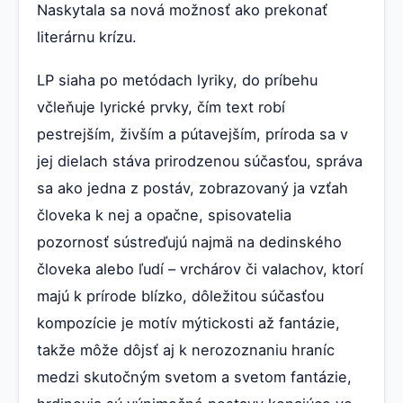
Naskytala sa nová možnosť ako prekonať
literárnu krízu.
LP siaha po metódach lyriky, do príbehu
včleňuje lyrické prvky, čím text robí
pestrejším, živším a pútavejším, príroda sa v
jej dielach stáva prirodzenou súčasťou, správa
sa ako jedna z postáv, zobrazovaný ja vzťah
človeka k nej a opačne, spisovatelia
pozornosť sústreďujú najmä na dedinského
človeka alebo ľudí – vrchárov či valachov, ktorí
majú k prírode blízko, dôležitou súčasťou
kompozície je motív mýtickosti až fantázie,
takže môže dôjsť aj k nerozoznaniu hraníc
medzi skutočným svetom a svetom fantázie,