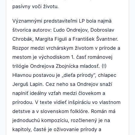
pasívny voči životu.
Významnými predstaviteľmi LP bola najmä
štvorica autorov: Ľudo Ondrejov, Dobroslav
Chrobák, Margita Figuli a František Švantner.
Rozpor medzi vrchárskym životom v prírode a
mestom je východiskom 1. časť románovej
trilógie Ondrejova Zbojnícka mladosť. (!)
Hlavnou postavou je „dieťa prírody“, chlapec
Jerguš Lapin. Cez neho sa Ondrejov snaží
naplniť ideálny vzťah medzi človekom a
prírodou. V texte vidieť inšpiráciu vo vlastnom
detstve a v slovenskom folklóre. Román má
jednoduchú kompozíciu, rozčlenený je na
kapitoly, časté je oživovanie prírody a