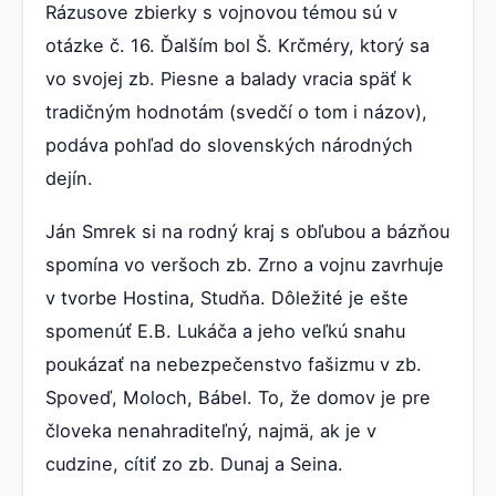
Rázusove zbierky s vojnovou témou sú v
otázke č. 16. Ďalším bol Š. Krčméry, ktorý sa
vo svojej zb. Piesne a balady vracia späť k
tradičným hodnotám (svedčí o tom i názov),
podáva pohľad do slovenských národných
dejín.
Ján Smrek si na rodný kraj s obľubou a bázňou
spomína vo veršoch zb. Zrno a vojnu zavrhuje
v tvorbe Hostina, Studňa. Dôležité je ešte
spomenúť E.B. Lukáča a jeho veľkú snahu
poukázať na nebezpečenstvo fašizmu v zb.
Spoveď, Moloch, Bábel. To, že domov je pre
človeka nenahraditeľný, najmä, ak je v
cudzine, cítiť zo zb. Dunaj a Seina.