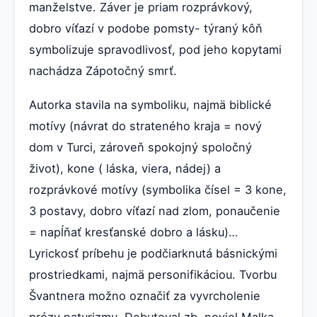
manželstve. Záver je priam rozprávkový,
dobro víťazí v podobe pomsty- týraný kôň
symbolizuje spravodlivosť, pod jeho kopytami
nachádza Zápotočný smrť.
Autorka stavila na symboliku, najmä biblické
motívy (návrat do strateného kraja = nový
dom v Turci, zároveň spokojný spoločný
život), kone ( láska, viera, nádej) a
rozprávkové motívy (symbolika čísel = 3 kone,
3 postavy, dobro víťazí nad zlom, ponaučenie
= napĺňať kresťanské dobro a lásku)…
Lyrickosť príbehu je podčiarknutá básnickými
prostriedkami, najmä personifikáciou. Tvorbu
Švantnera možno označiť za vyvrcholenie