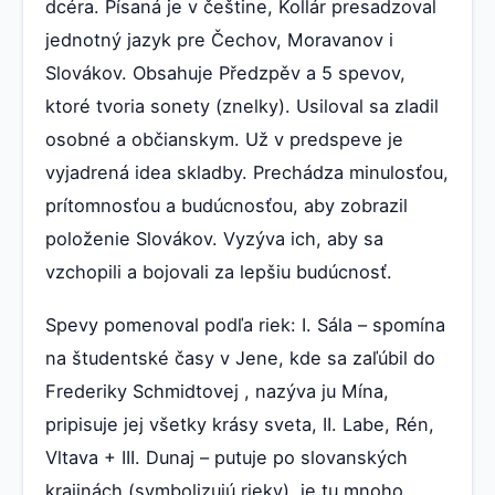
dcéra. Písaná je v češtine, Kollár presadzoval
jednotný jazyk pre Čechov, Moravanov i
Slovákov. Obsahuje Předzpěv a 5 spevov,
ktoré tvoria sonety (znelky). Usiloval sa zladil
osobné a občianskym. Už v predspeve je
vyjadrená idea skladby. Prechádza minulosťou,
prítomnosťou a budúcnosťou, aby zobrazil
položenie Slovákov. Vyzýva ich, aby sa
vzchopili a bojovali za lepšiu budúcnosť.
Spevy pomenoval podľa riek: I. Sála – spomína
na študentské časy v Jene, kde sa zaľúbil do
Frederiky Schmidtovej , nazýva ju Mína,
pripisuje jej všetky krásy sveta, II. Labe, Rén,
Vltava + III. Dunaj – putuje po slovanských
krajinách (symbolizujú rieky), je tu mnoho