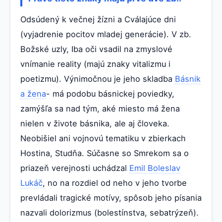
Odsúdený k večnej žízni a Cválajúce dni
(vyjadrenie pocitov mladej generácie). V zb.
Božské uzly, Iba oči vsadil na zmyslové
vnímanie reality (majú znaky vitalizmu i
poetizmu). Výnimočnou je jeho skladba
Básnik
a žena
- má podobu básnickej poviedky,
zamýšľa sa nad tým, aké miesto má žena
nielen v živote básnika, ale aj človeka.
Neobišiel ani vojnovú tematiku v zbierkach
Hostina, Studňa. Súčasne so Smrekom sa o
priazeň verejnosti uchádzal
Emil Boleslav
Lukáč
, no na rozdiel od neho v jeho tvorbe
prevládali tragické motívy, spôsob jeho písania
nazvali dolorizmus (bolestínstva, sebatrýzeň).