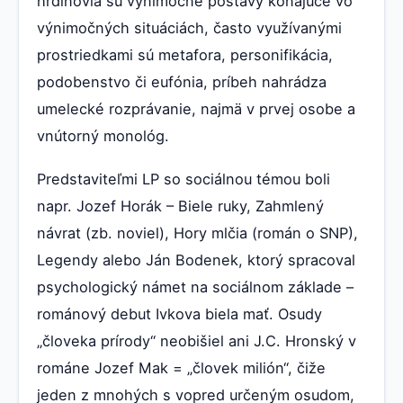
hrdinovia sú výnimočné postavy konajúce vo
výnimočných situáciách, často využívanými
prostriedkami sú metafora, personifikácia,
podobenstvo či eufónia, príbeh nahrádza
umelecké rozprávanie, najmä v prvej osobe a
vnútorný monológ.
Predstaviteľmi LP so sociálnou témou boli
napr. Jozef Horák – Biele ruky, Zahmlený
návrat (zb. noviel), Hory mlčia (román o SNP),
Legendy alebo Ján Bodenek, ktorý spracoval
psychologický námet na sociálnom základe –
románový debut Ivkova biela mať. Osudy
„človeka prírody“ neobišiel ani J.C. Hronský v
románe Jozef Mak = „človek milión“, čiže
jeden z mnohých s vopred určeným osudom,