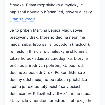
človeka. Priam rozprávkovo a mýticky je
napísaná novela o hľadaní cti, dôvery a lásky
Drak sa vracia
.
Je to príbeh Martina Lepiča Madlušovie,
prezývaný drak, ktorého dedina neprijme
medzi seba, lebo sa líši pôvodom (najdúch),
remeslom (hrnčiar s umeleckými sklonmi),
takže ho pokladajú za čarodejníka, ktorý je
príčinou prírodných pohrôm, kt. postretli
dedinu za posledný rok. Po konflikte sa z
dediny odsťahuje, no po rokoch prichádza
späť a je rozhodnutý očistiť sa v očiach
dedinčanov. Príležitosť vidí v záchrane stáda,
kt. uviazlo v horskom prostredí a ohrozuje ho