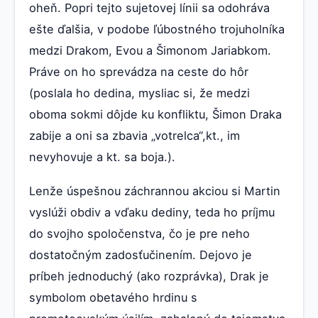
oheň. Popri tejto sujetovej línii sa odohráva
ešte ďalšia, v podobe ľúbostného trojuholníka
medzi Drakom, Evou a Šimonom Jariabkom.
Práve on ho sprevádza na ceste do hôr
(poslala ho dedina, mysliac si, že medzi
oboma sokmi dôjde ku konfliktu, Šimon Draka
zabije a oni sa zbavia „votrelca“,kt., im
nevyhovuje a kt. sa boja.).
Lenže úspešnou záchrannou akciou si Martin
vyslúži obdiv a vďaku dediny, teda ho príjmu
do svojho spoločenstva, čo je pre neho
dostatočným zadosťučinením. Dejovo je
príbeh jednoduchý (ako rozprávka), Drak je
symbolom obetavého hrdinu s