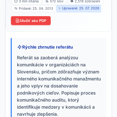
⏱ 3 min čítania
📝 572 slov
👁 2,519 zobrazení
✨ Upravené: 25. 07. 2026
📂 Pridané: 25. 04. 2013
Uložiť ako PDF
Rýchle zhrnutie referátu
Referát sa zaoberá analýzou
komunikácie v organizáciách na
Slovensku, pričom zdôrazňuje význam
interného komunikačného manažmentu
a jeho vplyv na dosahovanie
podnikových cieľov. Popisuje proces
komunikačného auditu, ktorý
identifikuje medzery v komunikácii a
navrhuje zlepšenia.