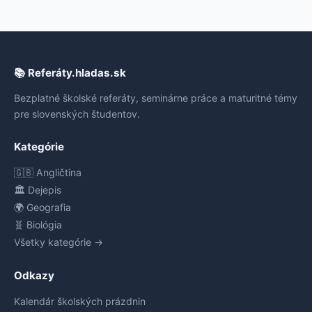
📚 Referáty.hladas.sk
Bezplatné školské referáty, seminárne práce a maturitné témy
pre slovenských študentov.
Kategórie
🇬🇧 Angličtina
🏛️ Dejepis
🌍 Geografia
🧬 Biológia
Všetky kategórie →
Odkazy
Kalendár školských prázdnin