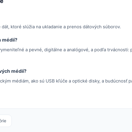
me
át, ktoré slúžia na ukladanie a prenos dátových súborov.
 médií?
ymeniteľné a pevné, digitálne a analógové, a podľa trvácnosti
vých médií?
ickým médiám, ako sú USB kľúče a optické disky, a budúcnosť 
órie