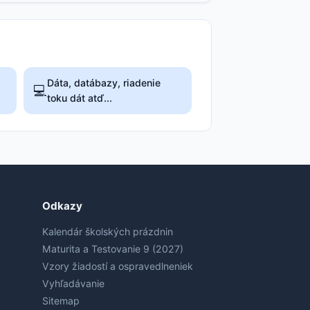
Dáta, datábazy, riadenie
💻
toku dát atď...
Odkazy
Kalendár školských prázdnin
Maturita a Testovanie 9 (2027)
Vzory žiadostí a ospravedlneniek
Vyhľadávanie
Sitemap