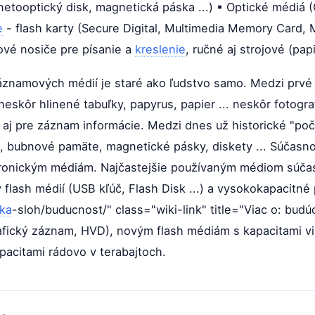
netooptický disk, magnetická páska ...) ▪ Optické médiá (
e
- flash karty (Secure Digital, Multimedia Memory Card, 
ové nosiče pre písanie a
kreslenie
, ručné aj strojové (pap
áznamových médií je staré ako ľudstvo samo. Medzi prvé
 neskôr hlinené tabuľky, papyrus, papier ... neskôr fotogr
iť aj pre záznam informácie. Medzi dnes už historické "p
ka, bubnové pamäte, magnetické pásky, diskety ... Súčasn
onickým médiám. Najčastejšie používaným médiom súčasn
y flash médií (USB kľúč, Flash Disk ...) a vysokokapacitn
ika
-sloh/buducnost/" class="wiki-link" title="Viac o: bu
afický záznam, HVD), novým flash médiám s kapacitami v
acitami rádovo v terabajtoch.