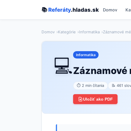
📚
Referáty
.hladas.sk
Domov
Ka
Domov
Kategórie
Informatika
Záznamové mé
Informatika
💻
Záznamové
⏱ 2 min čítania
📝 461 slo
Uložiť ako PDF