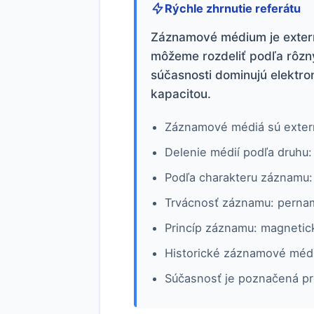
Rýchle zhrnutie referátu
Záznamové médium je externý
môžeme rozdeliť podľa rôzny
súčasnosti dominujú elektr
kapacitou.
Záznamové médiá sú extern
Delenie médií podľa druhu:
Podľa charakteru záznamu: 
Trvácnosť záznamu: pernam
Princíp záznamu: magnetick
Historické záznamové médi
Súčasnosť je poznačená pr