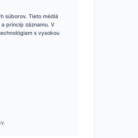
ch súborov. Tieto médiá
ť a princíp záznamu. V
 technológiam s vysokou
ky.