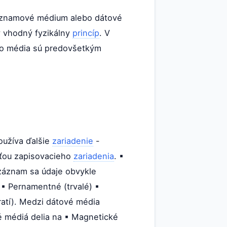
znamové médium alebo dátové
ý vhodný fyzikálny
princíp
. V
to média sú predovšetkým
oužíva ďalšie
zariadenie
-
sťou zapisovacieho
zariadenia
. ▪
 záznam sa údaje obvykle
 ▪ Pernamentné (trvalé) ▪
ratí). Medzi dátové média
é médiá delia na ▪ Magnetické