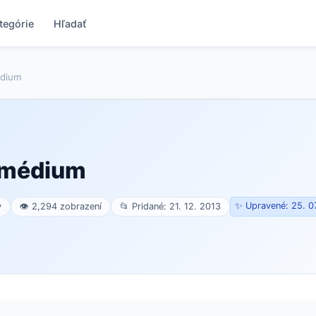
tegórie
Hľadať
dium
 médium
✨ Upravené: 25. 0
v
👁 2,294 zobrazení
📂 Pridané: 21. 12. 2013