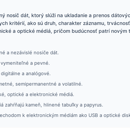
 nosič dát, ktorý slúži na ukladanie a prenos dátový
ch kritérií, ako sú druh, charakter záznamu, trvácnos
onické a optické médiá, pričom budúcnosť patrí novým
é a nezávislé nosiče dát.
 vymeniteľné a pevné.
digitálne a analógové.
etné, semipermanentné a volatilné.
é, optické a elektronické médiá.
á zahŕňajú kameň, hlinené tabuľky a papyrus.
echodom k elektronickým médiám ako USB a optické dis