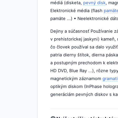
médiá (disketa,
pevný disk
, mag
Elektronické média (flash
pamät
pamäte ...) ▪ Neelektronické dát
Dejiny a súčasnosť Používanie z
v prehistorickej jaskyni) kameň,
čo človek používal sa dalo využ
patria dierny štítok, dierna pás
a postupným prechodom k elektr
HD DVD, Blue Ray ...), rôzne typ
magnetickým záznamom
gramat
optikým diskom (InPhase hologr
generáciám pevných diskov s kap