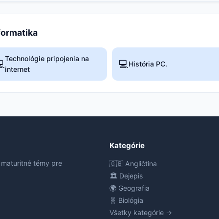
nformatika
Technológie pripojenia na

💻
História PC.
internet
Kategórie
 maturitné témy pre
🇬🇧 Angličtina
🏛️ Dejepis
🌍 Geografia
🧬 Biológia
Všetky kategórie →