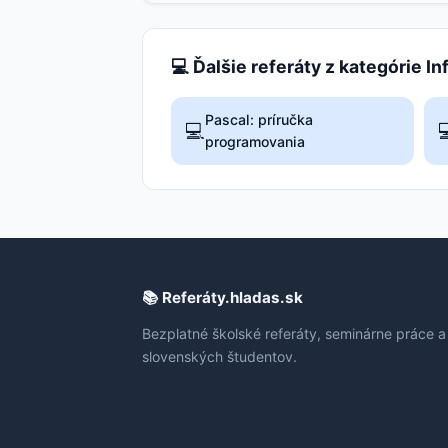
💻 Ďalšie referáty z kategórie I
Pascal: príručka
💻

programovania
📚 Referáty.hladas.sk
Bezplatné školské referáty, seminárne práce a
slovenských študentov.