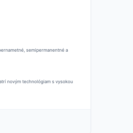
: pernametné, semipermanentné a
patrí novým technológiam s vysokou