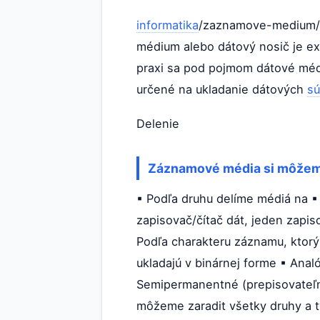
informatika
/zaznamove-medium/" 
médium alebo dátový nosič je ex
praxi sa pod pojmom dátové mé
určené na ukladanie dátových
sú
Delenie
Záznamové média si môžeme 
▪ Podľa druhu delíme médiá na ▪
zapisovač/čítač dát, jeden zapis
Podľa charakteru záznamu, ktorý
ukladajú v binárnej forme ▪ Ana
Semipermanentné (prepisovateľné
môžeme zaradit všetky druhy a t