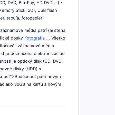
CD, DVD, Blu-Ray, HD DVD ...) ▪
Memory Stick, xD), USB flash
ier, tabuľa, fotopapier)
 záznamové média patrí (aj stena
afické dosky,
fotografie
... Všetko
očítačové" záznamové médiá
osť je poznačená elektronizáciou
osti je optický disk (CD, DVD,
é pevné disky (HDD) s
dúcnosť">Budúcnosť patrí novým
iac ako 30GB na kartu a novým