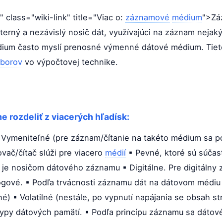
class="wiki-link" title="Viac o:
záznamové
médium
">Zá
terný a nezávislý nosič dát, využívajúci na záznam nejak
dium často myslí prenosné výmenné dátové médium. Tie
borov
vo výpočtovej technike.
rozdeliť z viacerých hľadísk:
 Vymeniteľné (pre záznam/čítanie na takéto médium sa p
ovač/čítač slúži pre viacero
médií
▪ Pevné, ktoré sú súča
 je nosičom dátového záznamu ▪ Digitálne. Pre digitálny
lógové. ▪ Podľa trvácnosti záznamu dát na dátovom médiu
) ▪ Volatilné (nestále, po vypnutí napájania se obsah st
ypy dátových pamätí. ▪ Podľa princípu záznamu sa dátov