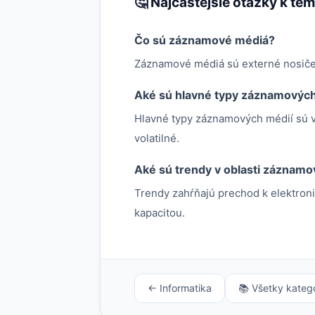
🤔 Najčastejšie otázky k té
Čo sú záznamové médiá?
Záznamové médiá sú externé nosiče d
Aké sú hlavné typy záznamových
Hlavné typy záznamových médií sú v
volatilné.
Aké sú trendy v oblasti záznamo
Trendy zahŕňajú prechod k elektron
kapacitou.
← Informatika
📚 Všetky kateg