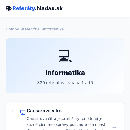
📚
Referáty
.hladas.sk
Domov
Kategórie
Informatika
💻
Informatika
320 referátov · strana 1 z 16
Caesarova šifra
1
💻
Caesarova šifra je druh šifry, pri ktorej je
každé písmeno správy posunuté o n miest
→