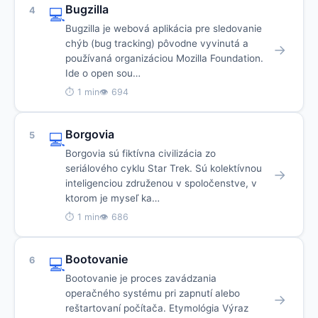
Bugzilla
4
💻
Bugzilla je webová aplikácia pre sledovanie
chýb (bug tracking) pôvodne vyvinutá a
→
používaná organizáciou Mozilla Foundation.
Ide o open sou…
⏱ 1 min
👁 694
Borgovia
5
💻
Borgovia sú fiktívna civilizácia zo
seriálového cyklu Star Trek. Sú kolektívnou
→
inteligenciou združenou v spoločenstve, v
ktorom je myseľ ka…
⏱ 1 min
👁 686
Bootovanie
6
💻
Bootovanie je proces zavádzania
operačného systému pri zapnutí alebo
→
reštartovaní počítača. Etymológia Výraz