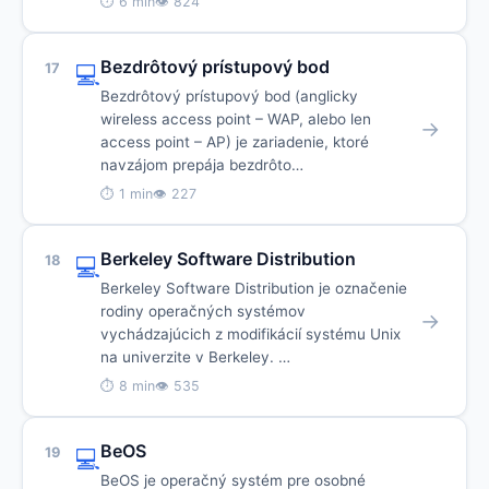
⏱ 6 min
👁 824
Bezdrôtový prístupový bod
17
💻
Bezdrôtový prístupový bod (anglicky
wireless access point – WAP, alebo len
→
access point – AP) je zariadenie, ktoré
navzájom prepája bezdrôto…
⏱ 1 min
👁 227
Berkeley Software Distribution
18
💻
Berkeley Software Distribution je označenie
rodiny operačných systémov
→
vychádzajúcich z modifikácií systému Unix
na univerzite v Berkeley. …
⏱ 8 min
👁 535
BeOS
19
💻
BeOS je operačný systém pre osobné