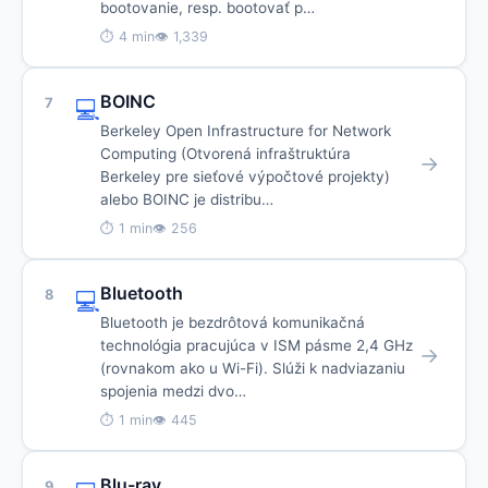
bootovanie, resp. bootovať p…
⏱ 4 min
👁 1,339
BOINC
7
💻
Berkeley Open Infrastructure for Network
Computing (Otvorená infraštruktúra
→
Berkeley pre sieťové výpočtové projekty)
alebo BOINC je distribu…
⏱ 1 min
👁 256
Bluetooth
8
💻
Bluetooth je bezdrôtová komunikačná
technológia pracujúca v ISM pásme 2,4 GHz
→
(rovnakom ako u Wi-Fi). Slúži k nadviazaniu
spojenia medzi dvo…
⏱ 1 min
👁 445
Blu-ray
9