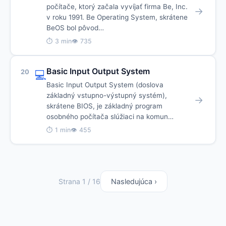
počítače, ktorý začala vyvíjať firma Be, Inc.
→
v roku 1991. Be Operating System, skrátene
BeOS bol pôvod…
⏱ 3 min
👁 735
Basic Input Output System
20
💻
Basic Input Output System (doslova
základný vstupno-výstupný systém),
→
skrátene BIOS, je základný program
osobného počítača slúžiaci na komun…
⏱ 1 min
👁 455
Strana 1 / 16
Nasledujúca ›