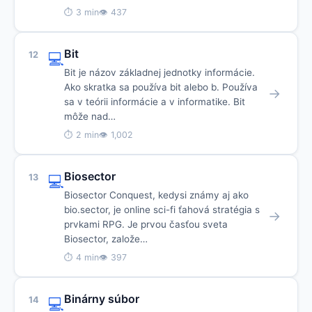
⏱ 3 min
👁 437
Bit
12
💻
Bit je názov základnej jednotky informácie.
Ako skratka sa používa bit alebo b. Používa
→
sa v teórii informácie a v informatike. Bit
môže nad…
⏱ 2 min
👁 1,002
Biosector
13
💻
Biosector Conquest, kedysi známy aj ako
bio.sector, je online sci-fi ťahová stratégia s
→
prvkami RPG. Je prvou časťou sveta
Biosector, založe…
⏱ 4 min
👁 397
Binárny súbor
14
💻