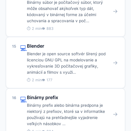
Binárny súbor je počítačový súbor, ktorý
môže obsahovať akýkoľvek typ dát,
→
kódovaný v binárnej forme za účelmi
uchovania a spracovania v poč…
⏱ 2 min
👁 883
Blender
15
💻
Blender je open source softvér šírený pod
licenciou GNU GPL na modelovanie a
→
vykresľovanie 3D počítačovej grafiky,
animácií a filmov s využi…
⏱ 2 min
👁 177
Binárny prefix
16
💻
Binárny prefix alebo binárna predpona je
niektorý z prefixov, ktoré sa v informatike
→
používajú na prehľadnejšie vyjadrenie
veľkých násobkov …