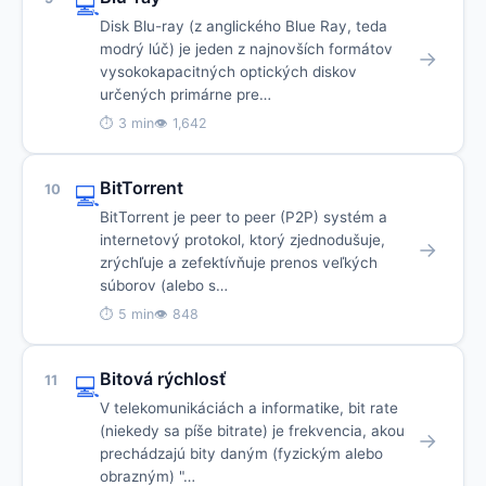
💻
Disk Blu-ray (z anglického Blue Ray, teda
modrý lúč) je jeden z najnovších formátov
→
vysokokapacitných optických diskov
určených primárne pre…
⏱ 3 min
👁 1,642
BitTorrent
10
💻
BitTorrent je peer to peer (P2P) systém a
internetový protokol, ktorý zjednodušuje,
→
zrýchľuje a zefektívňuje prenos veľkých
súborov (alebo s…
⏱ 5 min
👁 848
Bitová rýchlosť
11
💻
V telekomunikáciách a informatike, bit rate
(niekedy sa píše bitrate) je frekvencia, akou
→
prechádzajú bity daným (fyzickým alebo
obrazným) "…