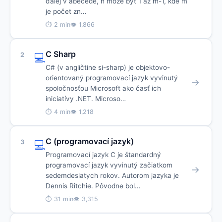
ďalej v abecede, n môže byť 1 až m-1, kde m
je počet zn…
⏱ 2 min
👁 1,866
C Sharp
2
💻
C# (v angličtine si-sharp) je objektovo-
orientovaný programovací jazyk vyvinutý
→
spoločnosťou Microsoft ako časť ich
iniciatívy .NET. Microso…
⏱ 4 min
👁 1,218
C (programovací jazyk)
3
💻
Programovací jazyk C je štandardný
programovací jazyk vyvinutý začiatkom
→
sedemdesiatych rokov. Autorom jazyka je
Dennis Ritchie. Pôvodne bol…
⏱ 31 min
👁 3,315