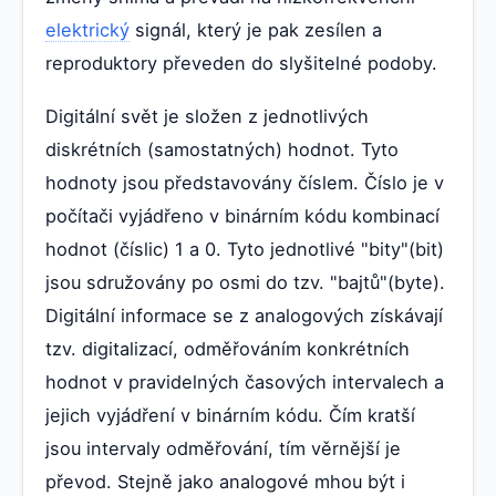
elektrický
signál, který je pak zesílen a
reproduktory převeden do slyšitelné podoby.
Digitální svět je složen z jednotlivých
diskrétních (samostatných) hodnot. Tyto
hodnoty jsou představovány číslem. Číslo je v
počítači vyjádřeno v binárním kódu kombinací
hodnot (číslic) 1 a 0. Tyto jednotlivé "bity"(bit)
jsou sdružovány po osmi do tzv. "bajtů"(byte).
Digitální informace se z analogových získávají
tzv. digitalizací, odměřováním konkrétních
hodnot v pravidelných časových intervalech a
jejich vyjádření v binárním kódu. Čím kratší
jsou intervaly odměřování, tím věrnější je
převod. Stejně jako analogové mhou být i