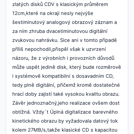
zlatých disků CDV s klasickým průměrem
12cm,které na okraji nesly nejvýše
šestiminutový analogový obrazový záznam a
za ním zhruba dvacetiminutovou digitální
zvukovou nahrávku. Sice ani v tomto případě
příliš nepochodil,přispěl však k uzvrzení
názoru, že z výrobních i provozních důvodů
může uspět jedině disk, který bude rozměrově
i systémově kompatibilní s dosavadním CD,
tedy plně digitální, přičemž kromě dostatečné
hrací doby zajistí také vysokou kvalitu obrazu.
Závěr jednoznačný,jeho realizace ovšem dost
obtížná. Vždy´t Úplná digitalizace barevného
kinetického obrazu by vyžadovala datový tok
kolem 27MB/s,takže klasické CD s kapacitou