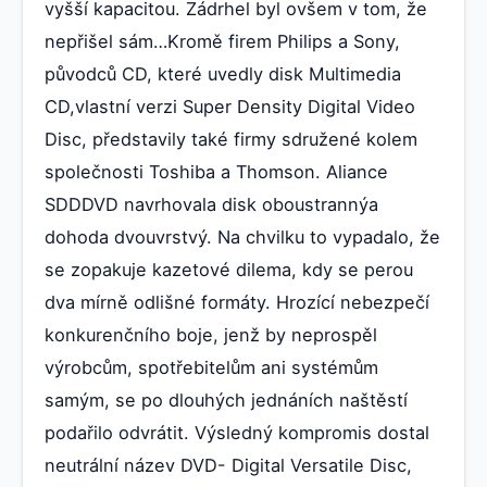
vyšší kapacitou. Zádrhel byl ovšem v tom, že
nepřišel sám…Kromě firem Philips a Sony,
původců CD, které uvedly disk Multimedia
CD,vlastní verzi Super Density Digital Video
Disc, představily také firmy sdružené kolem
společnosti Toshiba a Thomson. Aliance
SDDDVD navrhovala disk oboustrannýa
dohoda dvouvrstvý. Na chvilku to vypadalo, že
se zopakuje kazetové dilema, kdy se perou
dva mírně odlišné formáty. Hrozící nebezpečí
konkurenčního boje, jenž by neprospěl
výrobcům, spotřebitelům ani systémům
samým, se po dlouhých jednáních naštěstí
podařilo odvrátit. Výsledný kompromis dostal
neutrální název DVD- Digital Versatile Disc,