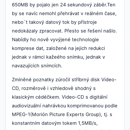
650MB by pojalo jen 24 sekundový záběr.Ten
by se navíc nemohl přehrávat v reálném čase,
nebo´t takový datový tok by přístroje
nedokázaly zpracovat. Přesto se řešení našlo.
Nabídly ho nově vyvýjené technologie
komprese dat, založené na jejich redukci
jednak v rámci kažeého snímku, jednak v
navazujících snímcích.
Zmíněné poznatky zúročil stříbrný disk Video-
CD, rozměrově i vzhledově shodný s
klasickým cédéčkem. Video-CD s digitální
audiovizuální nahrávkou komprimovanou podle
MPEG-1(Morión Picture Experts Group), tj. s
konstantním datovým tokem 1,5MB/s,