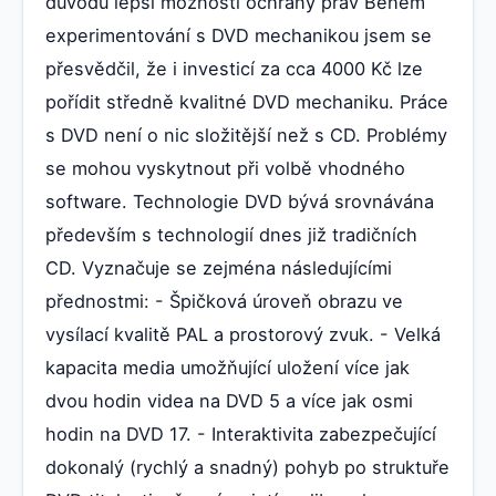
důvodu lepší možnosti ochrany práv Během
experimentování s DVD mechanikou jsem se
přesvědčil, že i investicí za cca 4000 Kč lze
pořídit středně kvalitné DVD mechaniku. Práce
s DVD není o nic složitější než s CD. Problémy
se mohou vyskytnout při volbě vhodného
software. Technologie DVD bývá srovnávána
především s technologií dnes již tradičních
CD. Vyznačuje se zejména následujícími
přednostmi: - Špičková úroveň obrazu ve
vysílací kvalitě PAL a prostorový zvuk. - Velká
kapacita media umožňující uložení více jak
dvou hodin videa na DVD 5 a více jak osmi
hodin na DVD 17. - Interaktivita zabezpečující
dokonalý (rychlý a snadný) pohyb po struktuře