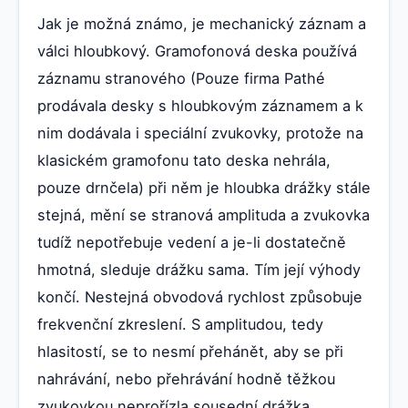
Jak je možná známo, je mechanický záznam a
válci hloubkový. Gramofonová deska používá
záznamu stranového (Pouze firma Pathé
prodávala desky s hloubkovým záznamem a k
nim dodávala i speciální zvukovky, protože na
klasickém gramofonu tato deska nehrála,
pouze drnčela) při něm je hloubka drážky stále
stejná, mění se stranová amplituda a zvukovka
tudíž nepotřebuje vedení a je-li dostatečně
hmotná, sleduje drážku sama. Tím její výhody
končí. Nestejná obvodová rychlost způsobuje
frekvenční zkreslení. S amplitudou, tedy
hlasitostí, se to nesmí přehánět, aby se při
nahrávání, nebo přehrávání hodně těžkou
zvukovkou neprořízla sousední drážka.