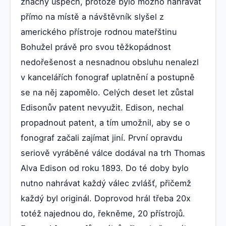
značný úspěch, protože bylo možno nahrávat
přímo na místě a návštěvník slyšel z
amerického přístroje rodnou mateřštinu
Bohužel právě pro svou těžkopádnost
nedořešenost a nesnadnou obsluhu nenalezl
v kancelářích fonograf uplatnění a postupně
se na něj zapomělo. Celých deset let zůstal
Edisonův patent nevyužit. Edison, nechal
propadnout patent, a tím umožnil, aby se o
fonograf začali zajímat jiní. První opravdu
seriově vyráběné válce dodával na trh Thomas
Alva Edison od roku 1893. Do té doby bylo
nutno nahrávat každý válec zvlášť, přičemž
každý byl originál. Doprovod hrál třeba 20x
totéž najednou do, řekněme, 20 přístrojů.