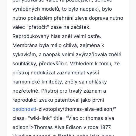
vyráběných modelů, to bylo naopak), bylo
nutno pokaždém přehrání zleva doprava nutno
válec "přetočit" zase na začátek.
Reprodukovaný hlas zněl velmi ostře.
Membrána byla málo citlivá, zejména k
sykavkám, a naopak velmi zvýrazňovala znělé
souhlásky, především r. Vzhledem k tomu, že
přístroj nedokázal zaznamenat vyšší
harmonické kmitočty, zněly samohlásky
nezřetelně. Přístroj pro trvalý záznam a
reprodukci zvuku patentoval jako první
osobnosti
-zivotopisy/thomas-alva-edison/"
class="wiki-link" title="Viac o: thomas alva
edison">Thomas Alva Edison v roce 1877.