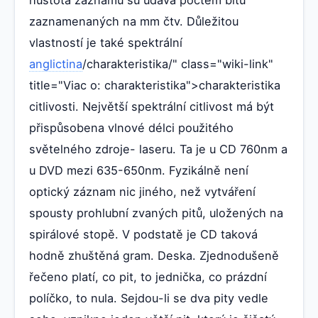
zaznamenaných na mm čtv. Důležitou
vlastností je také spektrální
anglictina
/charakteristika/" class="wiki-link"
title="Viac o: charakteristika">charakteristika
citlivosti. Největší spektrální citlivost má být
přispůsobena vlnové délci použitého
světelného zdroje- laseru. Ta je u CD 760nm a
u DVD mezi 635-650nm. Fyzikálně není
optický záznam nic jiného, než vytváření
spousty prohlubní zvaných pitů, uložených na
spirálové stopě. V podstatě je CD taková
hodně zhuštěná gram. Deska. Zjednodušeně
řečeno platí, co pit, to jednička, co prázdní
políčko, to nula. Sejdou-li se dva pity vedle