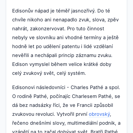
Edisonův nápad je téměř jasnozřivý. Do té
chvíle nikoho ani nenapadlo zvuk, slova, zpěv
nahrát, zakonzervovat. Pro tuto činnost
nebyly ve slovníku ani vhodné termíny a ještě
hodně let po udělení patentu i lidé vzdělaní
nevěřili a nechápali princip záznamu zvuku.
Edison vymyslel během velice krátké doby
celý zvukový svět, celý systém.
Edisonovi následovníci - Charles Pathé a spol.
O rodině Pathé, počínajíc Charlesem Pathé, se
dá bez nadsázky říci, že ve Francii způsobil
zvukovou revoluci. Vytvořil první
obrovský
,
řečeno dnešními slovy, multimediální podnik, a
vzápětí na to začal dobývat svět. Bratři Pathé