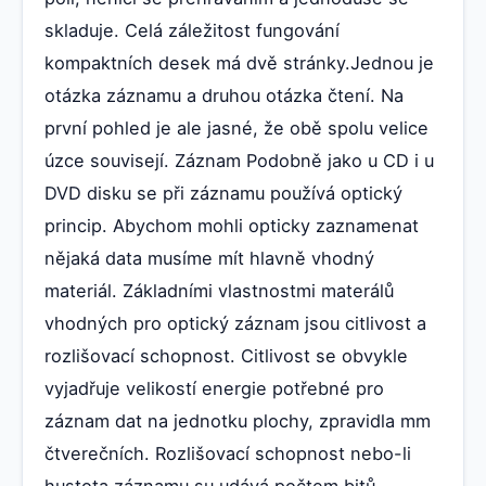
skladuje. Celá záležitost fungování
kompaktních desek má dvě stránky.Jednou je
otázka záznamu a druhou otázka čtení. Na
první pohled je ale jasné, že obě spolu velice
úzce souvisejí. Záznam Podobně jako u CD i u
DVD disku se při záznamu používá optický
princip. Abychom mohli opticky zaznamenat
nějaká data musíme mít hlavně vhodný
materiál. Základními vlastnostmi materálů
vhodných pro optický záznam jsou citlivost a
rozlišovací schopnost. Citlivost se obvykle
vyjadřuje velikostí energie potřebné pro
záznam dat na jednotku plochy, zpravidla mm
čtverečních. Rozlišovací schopnost nebo-li
hustota záznamu su udává počtem bitů