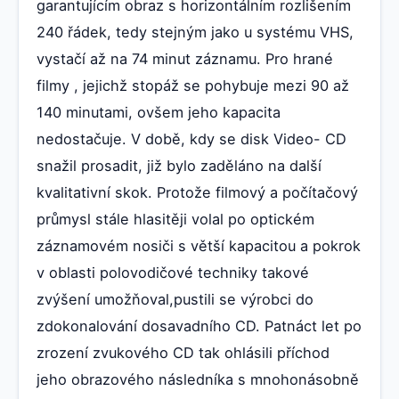
garantujícím obraz s horizontálním rozlišením
240 řádek, tedy stejným jako u systému VHS,
vystačí až na 74 minut záznamu. Pro hrané
filmy , jejichž stopáž se pohybuje mezi 90 až
140 minutami, ovšem jeho kapacita
nedostačuje. V době, kdy se disk Video- CD
snažil prosadit, již bylo zaděláno na další
kvalitativní skok. Protože filmový a počítačový
průmysl stále hlasitěji volal po optickém
záznamovém nosiči s větší kapacitou a pokrok
v oblasti polovodičové techniky takové
zvýšení umožňoval,pustili se výrobci do
zdokonalování dosavadního CD. Patnáct let po
zrození zvukového CD tak ohlásili příchod
jeho obrazového následníka s mnohonásobně