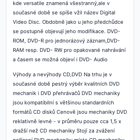
kde versatile znamená všestranný,ale v
současné době se spíše vžil název Digital
Video Disc. Obdobně jako u jeho předchůdce
se postupně objevují jeho modifikace. DVD-
ROM, DVD-R pro jednorázový záznam,DVD-
RAM resp. DVD- RW pro opakované nahrávání
a časem se možná objeví i DVD- Audio
Výhody a nevýhody CD,DVD Na trhu je v
současné době pestrý výběr kvalitních DVD
mechanik i DVD přehrávačů DVD mechaniky
jsou kompatibilní s většinou standardních
formátů CD disků Cenově jsou mechaniky DVD
reklativně levné - v průměru pouze cca 1,5 x
dražší než CD mechaniky Stojí za zvážení
pořízení DVD mechaniky místo CD mechaniky