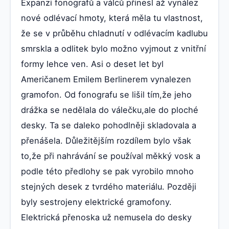
Expanzi fonografů a válců přinesl až vynález
nové odlévací hmoty, která měla tu vlastnost,
že se v průběhu chladnutí v odlévacím kadlubu
smrskla a odlitek bylo možno vyjmout z vnitřní
formy lehce ven. Asi o deset let byl
Američanem Emilem Berlinerem vynalezen
gramofon. Od fonografu se lišil tím,že jeho
drážka se nedělala do válečku,ale do ploché
desky. Ta se daleko pohodlněji skladovala a
přenášela. Důležitějším rozdílem bylo však
to,že při nahrávání se používal měkký vosk a
podle této předlohy se pak vyrobilo mnoho
stejných desek z tvrdého materiálu. Později
byly sestrojeny elektrické gramofony.
Elektrická přenoska už nemusela do desky