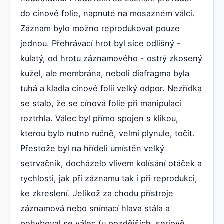
do cínové folie, napnuté na mosazném válci.
Záznam bylo možno reprodukovat pouze
jednou. Přehrávací hrot byl sice odlišný -
kulatý, od hrotu záznamového - ostrý zkosený
kužel, ale membrána, neboli diafragma byla
tuhá a kladla cínové folii velký odpor. Nezřídka
se stalo, že se cínová folie při manipulaci
roztrhla. Válec byl přímo spojen s klikou,
kterou bylo nutno ručně, velmi plynule, točit.
Přestože byl na hřídeli umístěn velký
setrvačník, docházelo vlivem kolísání otáček a
rychlosti, jak při záznamu tak i při reprodukci,
ke zkreslení. Jelikož za chodu přístroje
záznamová nebo snímací hlava stála a
pohyboval se válec (u pozdějších, seriově