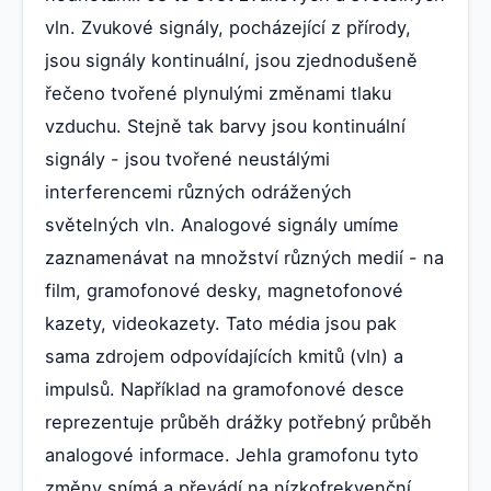
vln. Zvukové signály, pocházející z přírody,
jsou signály kontinuální, jsou zjednodušeně
řečeno tvořené plynulými změnami tlaku
vzduchu. Stejně tak barvy jsou kontinuální
signály - jsou tvořené neustálými
interferencemi různých odrážených
světelných vln. Analogové signály umíme
zaznamenávat na množství různých medií - na
film, gramofonové desky, magnetofonové
kazety, videokazety. Tato média jsou pak
sama zdrojem odpovídajících kmitů (vln) a
impulsů. Například na gramofonové desce
reprezentuje průběh drážky potřebný průběh
analogové informace. Jehla gramofonu tyto
změny snímá a převádí na nízkofrekvenční