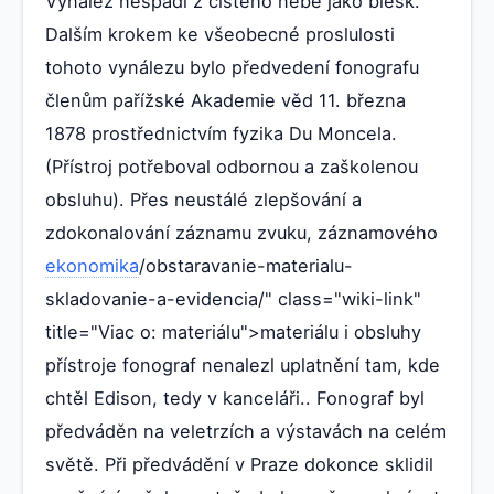
Vynález nespadl z čistého nebe jako blesk.
Dalším krokem ke všeobecné proslulosti
tohoto vynálezu bylo předvedení fonografu
členům pařížské Akademie věd 11. března
1878 prostřednictvím fyzika Du Moncela.
(Přístroj potřeboval odbornou a zaškolenou
obsluhu). Přes neustálé zlepšování a
zdokonalování záznamu zvuku, záznamového
ekonomika
/obstaravanie-materialu-
skladovanie-a-evidencia/" class="wiki-link"
title="Viac o: materiálu">materiálu i obsluhy
přístroje fonograf nenalezl uplatnění tam, kde
chtěl Edison, tedy v kanceláři.. Fonograf byl
předváděn na veletrzích a výstavách na celém
světě. Při předvádění v Praze dokonce sklidil