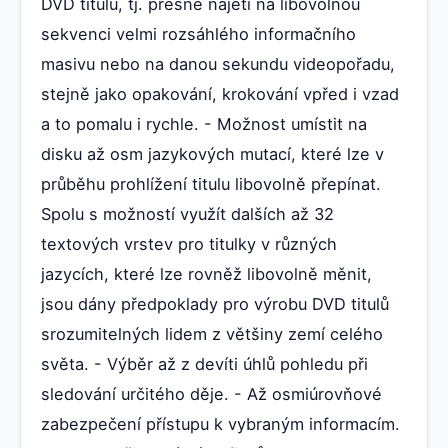
DVD titulu, tj. přesné najetí na libovolnou
sekvenci velmi rozsáhlého informačního
masivu nebo na danou sekundu videopořadu,
stejně jako opakování, krokování vpřed i vzad
a to pomalu i rychle. - Možnost umístit na
disku až osm jazykových mutací, které lze v
průběhu prohlížení titulu libovolně přepínat.
Spolu s možností využít dalších až 32
textových vrstev pro titulky v různých
jazycích, které lze rovněž libovolně měnit,
jsou dány předpoklady pro výrobu DVD titulů
srozumitelných lidem z většiny zemí celého
světa. - Výběr až z devíti úhlů pohledu při
sledování určitého děje. - Až osmiúrovňové
zabezpečení přístupu k vybraným informacím.