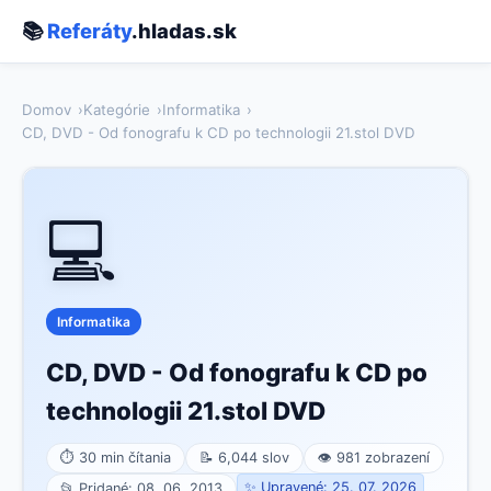
📚
Referáty
.hladas.sk
Domov
Kategórie
Informatika
CD, DVD - Od fonografu k CD po technologii 21.stol DVD
💻
Informatika
CD, DVD - Od fonografu k CD po
technologii 21.stol DVD
⏱ 30 min čítania
📝 6,044 slov
👁 981 zobrazení
✨ Upravené: 25. 07. 2026
📂 Pridané: 08. 06. 2013