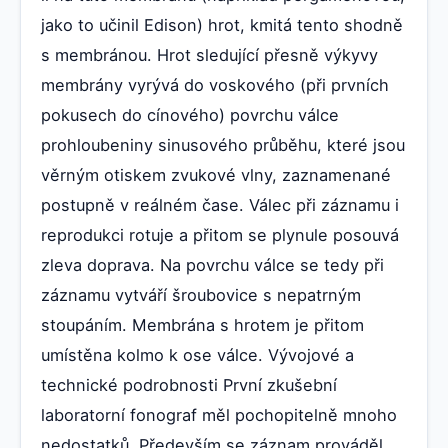
jako to učinil Edison) hrot, kmitá tento shodně
s membránou. Hrot sledující přesně výkyvy
membrány vyrývá do voskového (při prvních
pokusech do cínového) povrchu válce
prohloubeniny sinusového průběhu, které jsou
věrným otiskem zvukové vlny, zaznamenané
postupně v reálném čase. Válec při záznamu i
reprodukci rotuje a přitom se plynule posouvá
zleva doprava. Na povrchu válce se tedy při
záznamu vytváří šroubovice s nepatrným
stoupáním. Membrána s hrotem je přitom
umístěna kolmo k ose válce. Vývojové a
technické podrobnosti První zkušební
laboratorní fonograf měl pochopitelně mnoho
nedostatků. Především se záznam prováděl