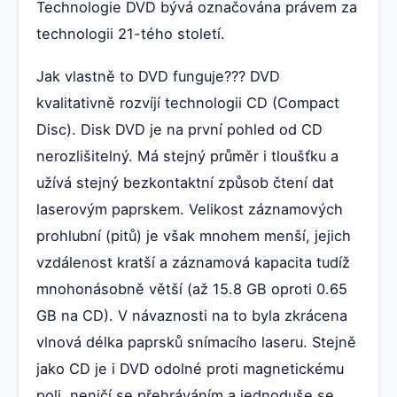
Technologie DVD bývá označována právem za
technologii 21-tého století.
Jak vlastně to DVD funguje??? DVD
kvalitativně rozvíjí technologii CD (Compact
Disc). Disk DVD je na první pohled od CD
nerozlišitelný. Má stejný průměr i tloušťku a
užívá stejný bezkontaktní způsob čtení dat
laserovým paprskem. Velikost záznamových
prohlubní (pitů) je však mnohem menší, jejich
vzdálenost kratší a záznamová kapacita tudíž
mnohonásobně větší (až 15.8 GB oproti 0.65
GB na CD). V návaznosti na to byla zkrácena
vlnová délka paprsků snímacího laseru. Stejně
jako CD je i DVD odolné proti magnetickému
poli, neničí se přehráváním a jednoduše se