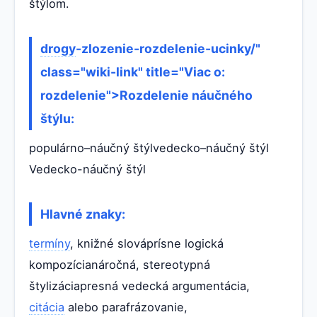
štýlom.
drogy
-zlozenie-rozdelenie-ucinky/"
class="wiki-link" title="Viac o:
rozdelenie">Rozdelenie náučného
štýlu:
populárno–náučný štýlvedecko–náučný štýl
Vedecko-náučný štýl
Hlavné znaky:
termíny
, knižné slováprísne logická
kompozícianáročná, stereotypná
štylizáciapresná vedecká argumentácia,
citácia
alebo parafrázovanie,