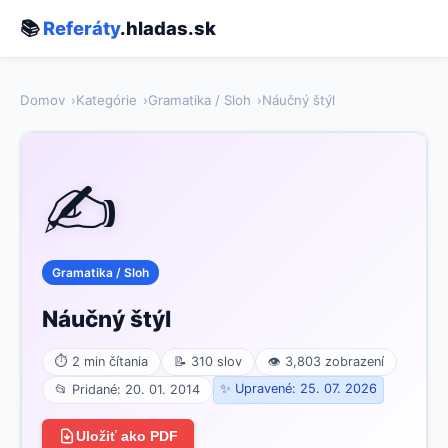
📚
Referáty
.hladas.sk
Domov
Kategórie
Gramatika / Sloh
Náučný štýl
✍️
Gramatika / Sloh
Náučný štýl
⏱ 2 min čítania
📝 310 slov
👁 3,803 zobrazení
✨ Upravené: 25. 07. 2026
📂 Pridané: 20. 01. 2014
Uložiť ako PDF