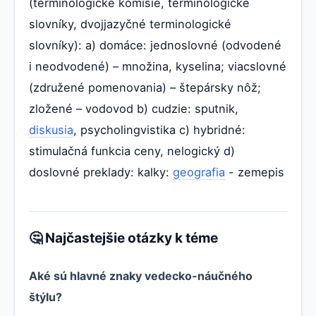
(terminologické komisie, terminologické
slovníky, dvojjazyčné terminologické
slovníky): a) domáce: jednoslovné (odvodené
i neodvodené) – množina, kyselina; viacslovné
(združené pomenovania) – štepársky nôž;
zložené – vodovod b) cudzie: sputnik,
diskusia
, psycholingvistika c) hybridné:
stimulačná funkcia ceny, nelogický d)
doslovné preklady: kalky:
geografia
- zemepis
🤔 Najčastejšie otázky k téme
Aké sú hlavné znaky vedecko-náučného
štýlu?