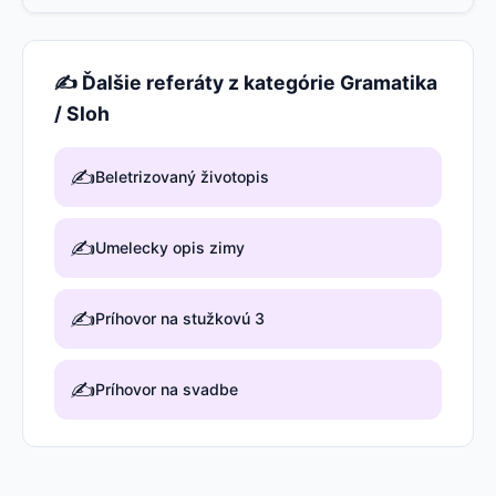
✍️ Ďalšie referáty z kategórie Gramatika
/ Sloh
✍️
Beletrizovaný životopis
✍️
Umelecky opis zimy
✍️
Príhovor na stužkovú 3
✍️
Príhovor na svadbe