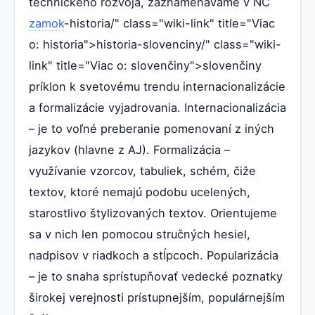
technického rozvoja, zaznamenávame v NČ
zamok
-historia/" class="wiki-link" title="Viac
o: historia">historia-slovenciny/" class="wiki-
link" title="Viac o: slovenčiny">slovenčiny
príklon k svetovému trendu internacionalizácie
a formalizácie vyjadrovania. Internacionalizácia
– je to voľné preberanie pomenovaní z iných
jazykov (hlavne z AJ). Formalizácia –
využívanie vzorcov, tabuliek, schém, čiže
textov, ktoré nemajú podobu ucelených,
starostlivo štylizovaných textov. Orientujeme
sa v nich len pomocou stručných hesiel,
nadpisov v riadkoch a stĺpcoch. Popularizácia
– je to snaha sprístupňovať vedecké poznatky
širokej verejnosti prístupnejším, populárnejším