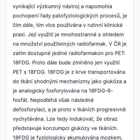
vynikající výzkumný nástroj a napomohla
pochopení řady patofyziologických procesů, je
čím dále, tím více používána v rutinní klinické
praxi. Její využití je mnohostranné s ohledem
na množství použitelných radiofarmak. V ČR je
zatím dostupné jediné radiofarmakon pro PET:
18FDG. Proto dále bude zmíněno jen využití
PET s 18FDG. 18FDG je z krve transportována
do tkání shodnými mechanizmy jako glukóza a
je analogicky fosforylována na 18FDG-6-
fosfát. Nepodléhá však následné
defosforylaci, a je proto v tkáních progresivně
vychytávána. Lze tedy indukovat, že obraz
představuje konzumpci glukózy ve tkáních.
18FDG je fyziologicky akumulována mozkem,