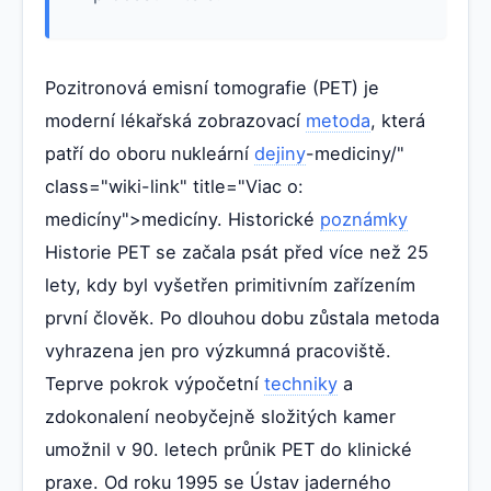
Pozitronová emisní tomografie (PET) je
moderní lékařská zobrazovací
metoda
, která
patří do oboru nukleární
dejiny
-mediciny/"
class="wiki-link" title="Viac o:
medicíny">medicíny. Historické
poznámky
Historie PET se začala psát před více než 25
lety, kdy byl vyšetřen primitivním zařízením
první člověk. Po dlouhou dobu zůstala metoda
vyhrazena jen pro výzkumná pracoviště.
Teprve pokrok výpočetní
techniky
a
zdokonalení neobyčejně složitých kamer
umožnil v 90. letech průnik PET do klinické
praxe. Od roku 1995 se Ústav jaderného