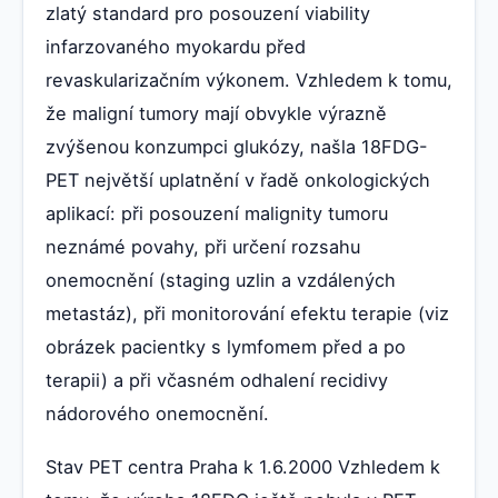
zlatý standard pro posouzení viability
infarzovaného myokardu před
revaskularizačním výkonem. Vzhledem k tomu,
že maligní tumory mají obvykle výrazně
zvýšenou konzumpci glukózy, našla 18FDG-
PET největší uplatnění v řadě onkologických
aplikací: při posouzení malignity tumoru
neznámé povahy, při určení rozsahu
onemocnění (staging uzlin a vzdálených
metastáz), při monitorování efektu terapie (viz
obrázek pacientky s lymfomem před a po
terapii) a při včasném odhalení recidivy
nádorového onemocnění.
Stav PET centra Praha k 1.6.2000 Vzhledem k