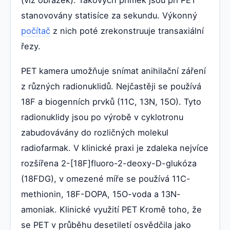
stanovovány statisíce za sekundu. Výkonný
počítač
z nich poté zrekonstruuje transaxiální
řezy.
PET kamera umožňuje snímat anihilační záření
z různých radionuklidů. Nejčastěji se používá
18F a biogenních prvků (11C, 13N, 15O). Tyto
radionuklidy jsou po výrobě v cyklotronu
zabudovávány do rozličných molekul
radiofarmak. V klinické praxi je zdaleka nejvíce
rozšířena 2-[18F]fluoro-2-deoxy-D-glukóza
(18FDG), v omezené míře se používá 11C-
methionin, 18F-DOPA, 15O-voda a 13N-
amoniak. Klinické využití PET Kromě toho, že
se PET v průběhu desetiletí osvědčila jako