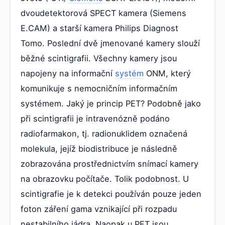
dvoudetektorová SPECT kamera (Siemens
E.CAM) a starší kamera Philips Diagnost
Tomo. Poslední dvě jmenované kamery slouží
běžné scintigrafii. Všechny kamery jsou
napojeny na informační
systém
ONM, který
komunikuje s nemocničním informačním
systémem. Jaký je princip PET? Podobně jako
při scintigrafii je intravenózně podáno
radiofarmakon, tj. radionuklidem označená
molekula, jejíž biodistribuce je následně
zobrazována prostřednictvím snímací kamery
na obrazovku počítače. Tolik podobnost. U
scintigrafie je k detekci používán pouze jeden
foton záření gama vznikající při rozpadu
nestabilního jádra. Naopak u PET jsou