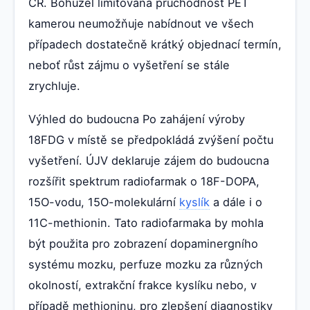
ČR. Bohužel limitovaná průchodnost PET
kamerou neumožňuje nabídnout ve všech
případech dostatečně krátký objednací termín,
neboť růst zájmu o vyšetření se stále
zrychluje.
Výhled do budoucna Po zahájení výroby
18FDG v místě se předpokládá zvýšení počtu
vyšetření. ÚJV deklaruje zájem do budoucna
rozšířit spektrum radiofarmak o 18F-DOPA,
15O-vodu, 15O-molekulární
kyslík
a dále i o
11C-methionin. Tato radiofarmaka by mohla
být použita pro zobrazení dopaminergního
systému mozku, perfuze mozku za různých
okolností, extrakční frakce kyslíku nebo, v
případě methioninu, pro zlepšení diagnostiky