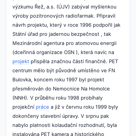
výzkumu Řež, a.s. (ÚJV) zabýval myšlenkou
výroby pozitronových radiofarmak. Připravil
návrh projektu, který v roce 1996 podpořil jak
Státní úřad pro jadernou bezpečnost , tak
Mezinárodní agentura pro atomovou energii
(dceřinná organizace OSN ), která navíc na
projekt
přispěla značnou částí finančně. PET
centrum mělo být původně umístěno ve FN
Bulovka, koncem roku 1997 byl projekt
přesměrován do Nemocnice Na Homolce
(NNH). V průběhu roku 1998 probíhaly
projekční
práce
a již v červnu roku 1999 byly
dokončeny stavební úpravy. V srpnu pak
nabylo platnosti kolaudační rozhodnutí, byla
instalována PET kamera a historického