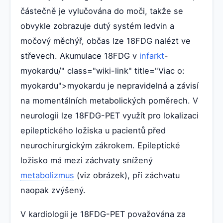
částečně je vylučována do moči, takže se
obvykle zobrazuje dutý systém ledvin a
močový měchýř, občas lze 18FDG nalézt ve
střevech. Akumulace 18FDG v
infarkt
-
myokardu/" class="wiki-link" title="Viac o:
myokardu">myokardu je nepravidelná a závisí
na momentálních metabolických poměrech. V
neurologii lze 18FDG-PET využít pro lokalizaci
epileptického ložiska u pacientů před
neurochirurgickým zákrokem. Epileptické
ložisko má mezi záchvaty snížený
metabolizmus
(viz obrázek), při záchvatu
naopak zvýšený.
V kardiologii je 18FDG-PET považována za