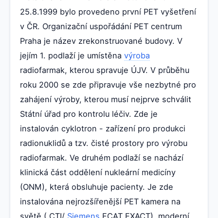
25.8.1999 bylo provedeno první PET vyšetření
v ČR. Organizační uspořádání PET centrum
Praha je název zrekonstruované budovy. V
jejím 1. podlaží je umístěna
výroba
radiofarmak, kterou spravuje ÚJV. V průběhu
roku 2000 se zde připravuje vše nezbytné pro
zahájení výroby, kterou musí nejprve schválit
Státní úřad pro kontrolu léčiv. Zde je
instalován cyklotron - zařízení pro produkci
radionuklidů a tzv. čisté prostory pro výrobu
radiofarmak. Ve druhém podlaží se nachází
klinická část oddělení nukleární medicíny
(ONM), která obsluhuje pacienty. Je zde
instalována nejrozšířenější PET kamera na
světě ( CTI/
Siemens
ECAT EXACT), moderní