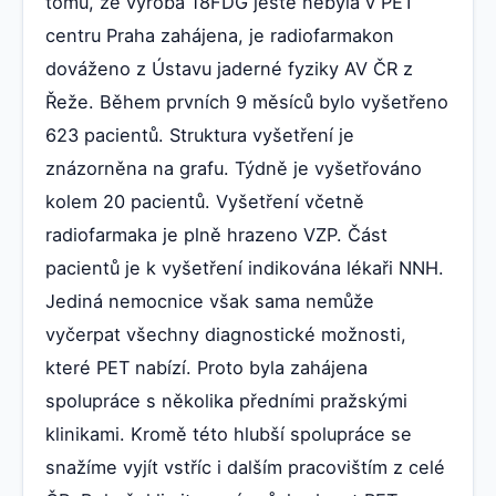
tomu, že výroba 18FDG ještě nebyla v PET
centru Praha zahájena, je radiofarmakon
dováženo z Ústavu jaderné fyziky AV ČR z
Řeže. Během prvních 9 měsíců bylo vyšetřeno
623 pacientů. Struktura vyšetření je
znázorněna na grafu. Týdně je vyšetřováno
kolem 20 pacientů. Vyšetření včetně
radiofarmaka je plně hrazeno VZP. Část
pacientů je k vyšetření indikována lékaři NNH.
Jediná nemocnice však sama nemůže
vyčerpat všechny diagnostické možnosti,
které PET nabízí. Proto byla zahájena
spolupráce s několika předními pražskými
klinikami. Kromě této hlubší spolupráce se
snažíme vyjít vstříc i dalším pracovištím z celé