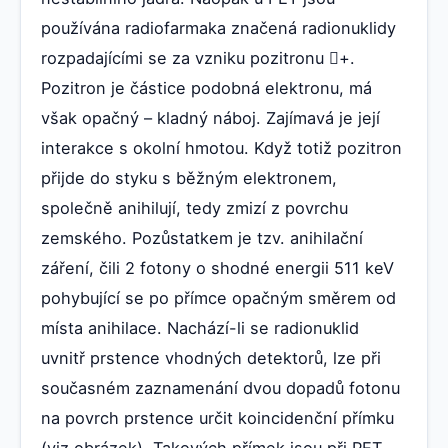
používána radiofarmaka značená radionuklidy
rozpadajícími se za vzniku pozitronu +.
Pozitron je částice podobná elektronu, má
však opačný – kladný náboj. Zajímavá je její
interakce s okolní hmotou. Když totiž pozitron
přijde do styku s běžným elektronem,
společně anihilují, tedy zmizí z povrchu
zemského. Pozůstatkem je tzv. anihilační
záření, čili 2 fotony o shodné energii 511 keV
pohybující se po přímce opačným směrem od
místa anihilace. Nachází-li se radionuklid
uvnitř prstence vhodných detektorů, lze při
současném zaznamenání dvou dopadů fotonu
na povrch prstence určit koincidenční přímku
(viz obrázek). Takových přímek jsou při PET