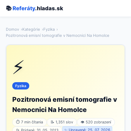
📚
Referáty
.hladas.sk
Domov
Kategórie
Fyzika
Pozitronová emisní tomografie v Nemocnici Na Homolce
⚡
Fyzika
Pozitronová emisní tomografie v
Nemocnici Na Homolce
⏱ 7 min čítania
📝 1,351 slov
👁 520 zobrazení
✨ Upravené: 25. 07. 2026
📂 Pridané: 31. 05. 2013