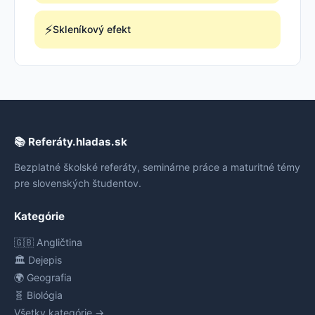
⚡
Skleníkový efekt
📚 Referáty.hladas.sk
Bezplatné školské referáty, seminárne práce a maturitné témy
pre slovenských študentov.
Kategórie
🇬🇧 Angličtina
🏛️ Dejepis
🌍 Geografia
🧬 Biológia
Všetky kategórie →