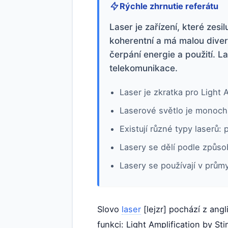
Rýchle zhrnutie referátu
Laser je zařízení, které zes
koherentní a má malou diverg
čerpání energie a použití. L
telekomunikace.
Laser je zkratka pro Light 
Laserové světlo je monoch
Existují různé typy laserů:
Lasery se dělí podle způsob
Lasery se používají v prům
Slovo
laser
[lejzr] pochází z ang
funkci: Light Amplification by St