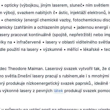
é • opticky (výbojkou, jiným laserem, sluneč• ním světlem
ém výboji, svazkem nabitých č• ástic, injektáží elektronů,
c) • chemicky (energií chemické vazby, fotochemickou dis
micky (zahřáním a ochlazením plynu) • jadernou energií
sery pracovat kontinuálně (spojitě, nepřetržitě) nebo i
ky na • infračervené • lasery v oblasti viditelného světla
le použití na lasery • výzkumné • měřící • lékařské • te
vědec Theodore Maiman. Laserový svazek vytvořil tak, že 
ho světla.Dnešní lasery pracují s rubínem,ale i s mnohými 
terý produkuje nízkoenergetický svazek paprsků., ideálně
mu výkonné lasery z pevných
látek
produkují svazek pomocí 
jí v průmyslu na vrtání oceli,na přenosnou a rychlou výrob