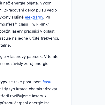
 než energie přijatá. Výkon
on. Zkracování délky pulsu vedlo
výkony slušné
elektrárny
. Při
tmosfera/" class="wiki-link"
užít lasery pracující v oblasti
acuje na jedné určité frekvenci,
telné.
gie v laserový paprsek. V tomto
me nezávislý zdroj energie.
é typy se také postupem
času
každý typ krátce charakterizovat.
tředí rozlišujeme lasery •
způsobu čerpání energie lze