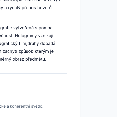
sný a rychlý přenos hovorů
tografie vytvořená s pomocí
ečnosti.Hologramy vznikají
ografický film,druhý dopadá
m zachytí způsob,kterým je
změrný obraz předmětu.
cké a koherentní světlo.