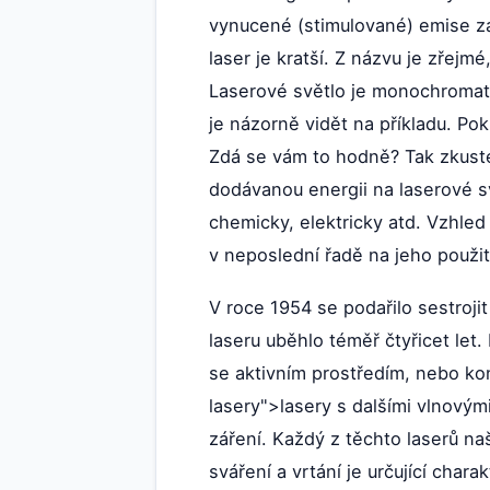
vynucené (stimulované) emise zá
laser je kratší. Z názvu je zřejm
Laserové světlo je monochromati
je názorně vidět na příkladu. Po
Zdá se vám to hodně? Tak zkuste 
dodávanou energii na laserové s
chemicky, elektricky atd. Vzhled
v neposlední řadě na jeho použit
V roce 1954 se podařilo sestroji
laseru uběhlo téměř čtyřicet let.
se aktivním prostředím, nebo ko
lasery">lasery s dalšími vlnovým
záření. Každý z těchto laserů naš
sváření a vrtání je určující char