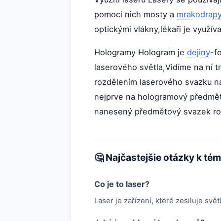
pomocí nich mosty a
mrakodrap
optickými vlákny,lékaři je využív
Hologramy Hologram je
dejiny
-f
laserového světla,Vidíme na ní t
rozdělením laserového svazku na
nejprve na hologramový předmět 
nanesený předmětový svazek roz
🤔 Najčastejšie otázky k té
Co je to laser?
Laser je zařízení, které zesiluje s