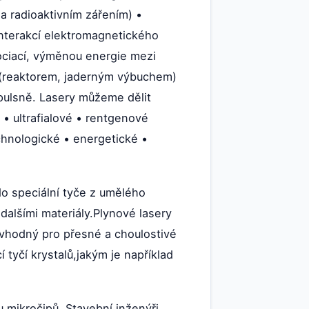
 a radioaktivním zářením) •
 interakcí elektromagnetického
ociací, výměnou energie mezi
 (reaktorem, jaderným výbuchem)
mpulsně. Lasery můžeme dělit
 • ultrafialové • rentgenové
chnologické • energetické •
do speciální tyče z umělého
dalšími materiály.Plynové lasery
 vhodný pro přesné a choulostivé
tyčí krystalů,jakým je například
u mikročipů. Stavební inženýři