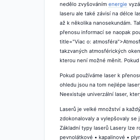
nedělo zvyšováním
energie
vyzá
laseru ale také závisí na délce l
až k několika nanosekundám. Ta
přenosu informací se naopak použ
title="Viac o: atmosféra">Atmosfé
takzvaných atmosférických oken, 
kterou není možné měnit. Pokud 
Pokud používáme laser k přenosu
ohledu jsou na tom nejlépe laser
Neexistuje univerzální laser, k
Laserů je velké množství a každ
zdokonalovaly a vylepšovaly se je
Základní typy laserů Lasery lze r
pevnolátkové • kapalinové • plyn