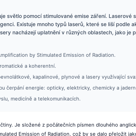
iluje světlo pomocí stimulované emise záření. Laserové
enci. Existuje mnoho typů laserů, které se liší podle a
asery nacházejí uplatnění v různých oblastech, jako je 
Amplification by Stimulated Emission of Radiation.
romatické a koherentní.
 pevnolátkové, kapalinové, plynové a lasery využívající sva
u čerpání energie: opticky, elektricky, chemicky a jadern
yslu, medicíně a telekomunikacích.
ličtiny. Je složené z počátečních písmen dlouhého anglic
imulated Emission of Radiation, což by se dalo přeložit ja