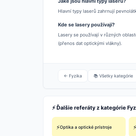
Jaké jsou hlavní typy laserů?
Hlavní typy laserů zahrnují pevnolátk
Kde se lasery používají?
Lasery se používají v různých oblast
(přenos dat optickými vlákny).
← Fyzika
📚 Všetky kategórie
⚡ Ďalšie referáty z kategórie Fyz
⚡
Optika a optické prístroje