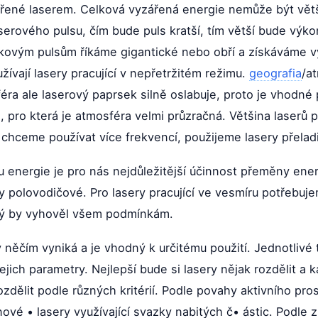
řené laserem. Celková vyzářená energie nemůže být větší
aserového pulsu, čím bude puls kratší, tím větší bude výk
kovým pulsům říkáme gigantické nebo obří a získáváme 
ívají lasery pracující v nepřetržitém režimu.
geografia
/a
ra ale laserový paprsek silně oslabuje, proto je vhodné po
pro která je atmosféra velmi průzračná. Většina laserů pr
chceme používat více frekvencí, použijeme lasery přeladi
 energie je pro nás nejdůležitější účinnost přeměny ener
y polovodičové. Pro lasery pracující ve vesmíru potřebuje
terý by vyhověl všem podmínkám.
ý něčím vyniká a je vhodný k určitému použití. Jednotliv
jich parametry. Nejlepší bude si lasery nějak rozdělit a 
ozdělit podle různých kritérií. Podle povahy aktivního pros
ové • lasery využívající svazky nabitých č• ástic. Podle 