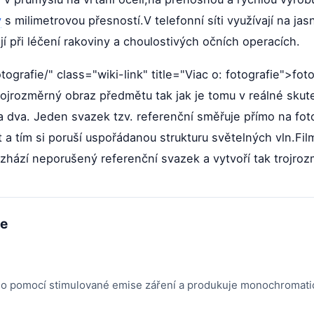
y
s milimetrovou přesností.V telefonní síti využívají na ja
ají při léčení rakoviny a choulostivých očních operacích.
otografie/" class="wiki-link" title="Viac o: fotografie">fo
rojrozměrný obraz předmětu tak jak je tomu v reálné skut
 dva. Jeden svazek tzv. referenční směřuje přímo na fot
a tím si poruší uspořádanou strukturu světelných vln.Fil
hází neporušený referenční svazek a vytvoří tak trojro
me
větlo pomocí stimulované emise záření a produkuje monochromati