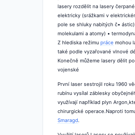
lasery rozdělit na lasery čerpan
elektricky (srážkami v elektrick
pole se shluky nabitých č• ásti
molekulami a atomy) • termodyna
Z hlediska režimu
práce
mohou la
také podle vyzařované vlnové dél
Konečně můžeme lasery dělit pod
vojenské
První laser sestrojil roku 1960 
rubínu vysílal záblesky obyčejné
využívají například plyn Argon,k
chirurgické operace.Naproti to
Smaragd
.
Využití laserů Lasery se používa