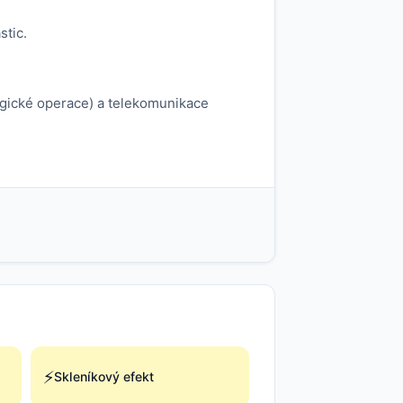
stic.
urgické operace) a telekomunikace
⚡
Skleníkový efekt