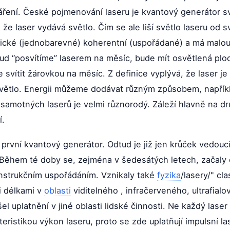
ření. České pojmenování laseru je kvantový generátor sv
é, že laser vydává světlo. Čím se ale liší světlo laseru od 
cké (jednobarevné) koherentní (uspořádané) a má malou d
kud “posvítíme” laserem na měsíc, bude mít osvětlená plo
svítit žárovkou na měsíc. Z definice vyplývá, že laser je
větlo. Energii můžeme dodávat různým způsobem, napříkl
 samotných laserů je velmi různorodý. Záleží hlavně na dr
í.
t první kvantový generátor. Odtud je již jen krůček vedou
 Během té doby se, zejména v šedesátých letech, začaly ob
nstrukčním uspořádáním. Vznikaly také
fyzika
/lasery/" cla
i délkami v
oblasti
viditelného , infračerveného, ultrafia
el uplatnění v jiné oblasti lidské činnosti. Ne každý laser
akteristikou výkon laseru, proto se zde uplatňují impulsní 