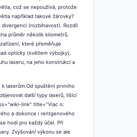
ětla, což se nepoužívá, protože
světla například takové žárovky?
ivergenci (rozbíhavost). Rozdíl
cha průměr několik kilometrů.
 zařízení, které přeměňuje
ad opticky (světlem výbojky),
uhu laseru, na jeho konstrukci a
cí k laserům.Od spuštění prvního
jevovat další typy laserů, lišící
ss="wiki-link" title="Viac o:
lového a dokonce i rentgenového
 se hodí pro každý účel. Při
lasery. Zvyšování výkonu se ale