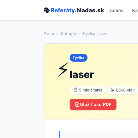
📚
Referáty
.hladas.sk
Domov
Ka
Domov
Kategórie
Fyzika
laser
Fyzika
⚡
laser
⏱ 5 min čítania
📝 1,090 slov
Uložiť ako PDF