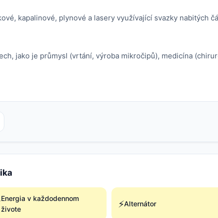
ové, kapalinové, plynové a lasery využívající svazky nabitých čá
ech, jako je průmysl (vrtání, výroba mikročipů), medicína (chir
ika
Energia v každodennom
⚡
⚡
Alternátor
živote