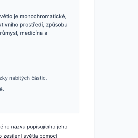
 světlo je monochromatické,
ktivního prostředí, způsobu
průmysl, medicína a
zky nabitých částic.
ě.
kého názvu popisujícího jeho
ko zesílení světla pomocí